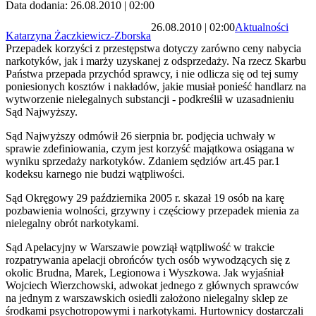
Data dodania: 26.08.2010 | 02:00
26.08.2010 | 02:00
Aktualności
Katarzyna Żaczkiewicz-Zborska
Przepadek korzyści z przestępstwa dotyczy zarówno ceny nabycia
narkotyków, jak i marży uzyskanej z odsprzedaży. Na rzecz Skarbu
Państwa przepada przychód sprawcy, i nie odlicza się od tej sumy
poniesionych kosztów i nakładów, jakie musiał ponieść handlarz na
wytworzenie nielegalnych substancji - podkreślił w uzasadnieniu
Sąd Najwyższy.
Sąd Najwyższy odmówił 26 sierpnia br. podjęcia uchwały w
sprawie zdefiniowania, czym jest korzyść majątkowa osiągana w
wyniku sprzedaży narkotyków. Zdaniem sędziów
art.45 par.1
kodeksu karnego nie budzi wątpliwości.
Sąd Okręgowy 29 października 2005 r. skazał 19 osób na karę
pozbawienia wolności, grzywny i częściowy przepadek mienia za
nielegalny obrót narkotykami.
Sąd Apelacyjny w Warszawie powziął wątpliwość w trakcie
rozpatrywania apelacji obrońców tych osób wywodzących się z
okolic Brudna, Marek, Legionowa i Wyszkowa. Jak wyjaśniał
Wojciech Wierzchowski, adwokat jednego z głównych sprawców
na jednym z warszawskich osiedli założono nielegalny sklep ze
środkami psychotropowymi i narkotykami.
Hurtownicy dostarczali