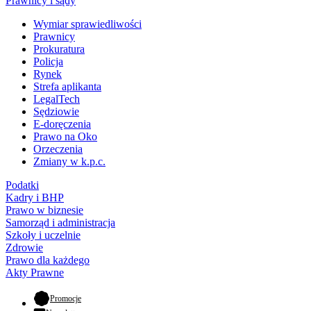
Prawnicy i sądy
Wymiar sprawiedliwości
Prawnicy
Prokuratura
Policja
Rynek
Strefa aplikanta
LegalTech
Sędziowie
E-doręczenia
Prawo na Oko
Orzeczenia
Zmiany w k.p.c.
Podatki
Kadry i BHP
Prawo w biznesie
Samorząd i administracja
Szkoły i uczelnie
Zdrowie
Prawo dla każdego
Akty Prawne
- otwiera się w nowej karcie
Promocje