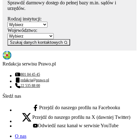
Sprawdź darmowy dostęp do pełnej bazy m.in. sądów i
urzędów.
Rodzaj instytucji:
Województwo:
Szukaj danych kontaktowych
Redakcja serwisu Prawo.pl
801 04 45 45
Numer telefonu:
redakcja@prawo.pl
Adres email:
22 535 88 00
Numer telefonu:
Śledź nas
Przejdź do naszego profilu na Facebooku
facebook - otwiera się w nowej karcie
Przejdź do naszego profilu na X (dawniej Twitter)
x - otwiera się w nowej karcie
Odwiedź nasz kanał w serwisie YouTube
youtube - otwiera się w nowej karcie
O nas