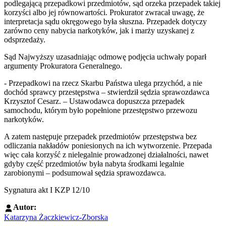
podlegającą przepadkowi przedmiotów, sąd orzeka przepadek takiej
korzyści albo jej równowartości. Prokurator zwracał uwagę, że
interpretacja sądu okręgowego była słuszna. Przepadek dotyczy
zarówno ceny nabycia narkotyków, jak i marży uzyskanej z
odsprzedaży.
Sąd Najwyższy uzasadniając odmowę podjęcia uchwały poparł
argumenty Prokuratora Generalnego.
- Przepadkowi na rzecz Skarbu Państwa ulega przychód, a nie
dochód sprawcy przestępstwa – stwierdził sędzia sprawozdawca
Krzysztof Cesarz. – Ustawodawca dopuszcza przepadek
samochodu, którym było popełnione przestępstwo przewozu
narkotyków.
A zatem następuje przepadek przedmiotów przestępstwa
bez
odliczania nakładów poniesionych na ich wytworzenie. Przepada
więc cała korzyść z nielegalnie prowadzonej działalności, nawet
gdyby część przedmiotów była nabyta środkami legalnie
zarobionymi – podsumował sędzia sprawozdawca.
Sygnatura akt I KZP 12/10
Autor:
Katarzyna Żaczkiewicz-Zborska