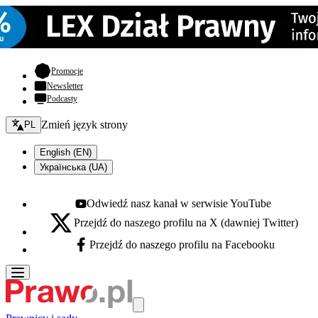
- otwiera się w nowej karcie
Promocje
Newsletter
Podcasty
Zmień język - bieżący:
Zmień język strony
PL
English (EN)
Українська (UA)
Odwiedź nasz kanał w serwisie YouTube
Youtube - otwiera się w nowej karcie
Przejdź do naszego profilu na X (dawniej Twitter)
X - otwiera się w nowej karcie
Przejdź do naszego profilu na Facebooku
Facebook - otwiera się w nowej karcie