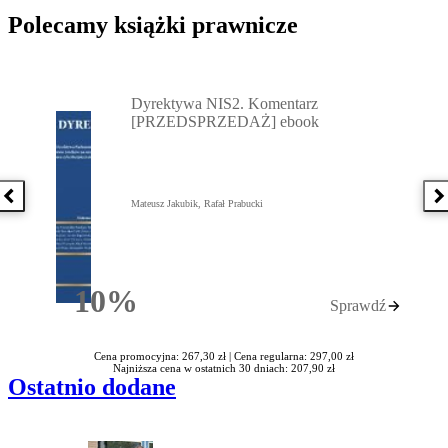
Polecamy książki prawnicze
Przejdź do: Dyrektywa NIS2. Komentarz [PRZEDSPRZEDAŻ] ebook,
Dyrektywa NIS2. Komentarz
[PRZEDSPRZEDAŻ] ebook
Poprzednia książka
N
Mateusz Jakubik, Rafał Prabucki
10%
Sprawdź
Rabatu
Cena promocyjna: 267,30 zł |
Cena regularna: 297,00 zł
Najniższa cena w ostatnich 30 dniach: 207,90 zł
Ostatnio dodane