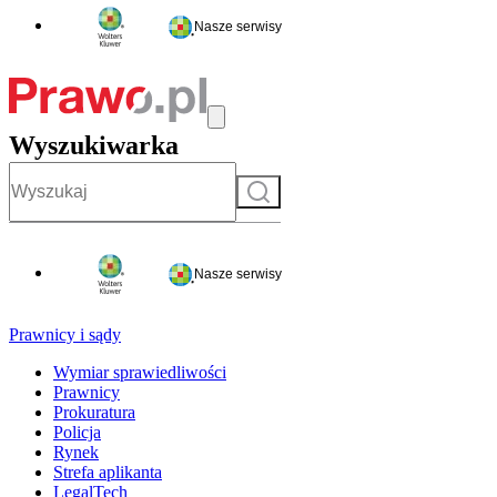
Nasze serwisy
Wyszukiwarka
Szukaj
Nasze serwisy
Prawnicy i sądy
Wymiar sprawiedliwości
Prawnicy
Prokuratura
Policja
Rynek
Strefa aplikanta
LegalTech