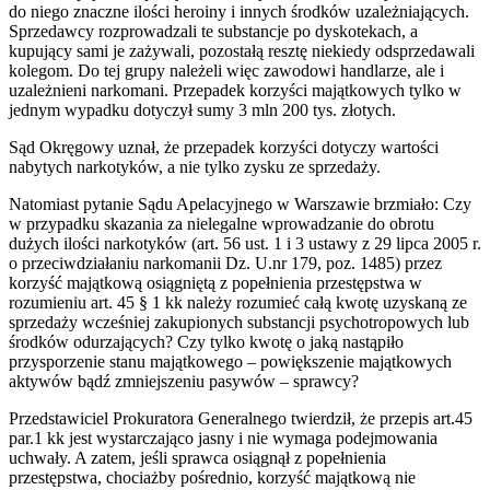
do niego znaczne ilości heroiny i innych środków uzależniających.
Sprzedawcy rozprowadzali te substancje po dyskotekach, a
kupujący sami je zażywali, pozostałą resztę niekiedy odsprzedawali
kolegom. Do tej grupy należeli więc zawodowi handlarze, ale i
uzależnieni narkomani. Przepadek korzyści majątkowych tylko w
jednym wypadku dotyczył sumy 3 mln 200 tys. złotych.
Sąd Okręgowy uznał, że przepadek korzyści dotyczy wartości
nabytych narkotyków, a nie tylko zysku ze sprzedaży.
Natomiast pytanie Sądu Apelacyjnego w Warszawie brzmiało: Czy
w przypadku skazania za nielegalne wprowadzanie do obrotu
dużych ilości narkotyków (art. 56 ust. 1 i 3 ustawy z 29 lipca 2005 r.
o przeciwdziałaniu narkomanii Dz. U.nr 179, poz. 1485) przez
korzyść majątkową osiągniętą z popełnienia przestępstwa w
rozumieniu art. 45 § 1 kk należy rozumieć całą kwotę uzyskaną ze
sprzedaży wcześniej zakupionych substancji psychotropowych lub
środków odurzających? Czy tylko kwotę o jaką nastąpiło
przysporzenie stanu majątkowego – powiększenie majątkowych
aktywów bądź zmniejszeniu pasywów – sprawcy?
Przedstawiciel Prokuratora Generalnego twierdził, że przepis art.45
par.1 kk jest wystarczająco jasny i nie wymaga podejmowania
uchwały. A zatem, jeśli
sprawca osiągnął z popełnienia
przestępstwa, chociażby pośrednio, korzyść majątkową nie