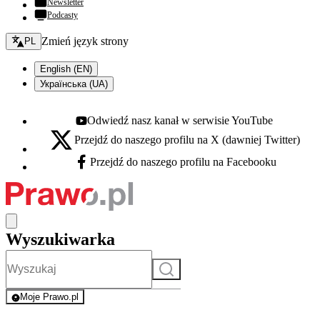
Newsletter
Podcasty
Zmień język - bieżący:
Zmień język strony
PL
English (EN)
Українська (UA)
Odwiedź nasz kanał w serwisie YouTube
Youtube - otwiera się w nowej karcie
Przejdź do naszego profilu na X (dawniej Twitter)
X - otwiera się w nowej karcie
Przejdź do naszego profilu na Facebooku
Facebook - otwiera się w nowej karcie
Wyszukiwarka
Szukaj
Moje Prawo.pl
- rejestracja i logowanie do serwisu