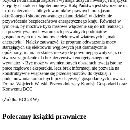
Szybka neutralizacja zagrożeń wymaga dużych inwestycji mających
z reguły charakter długoterminowy. Rolą Państwa jest stworzenie m.
in. dostatecznie stabilnych warunków prawnych oraz jasno
określonego i skoordynowanego planu działań w dziedzinie
przywrócenia bezpieczeństwa energetycznego kraju. Również w
tym celu, by możliwe było masowe włączenie się do ich realizacji
na przewidywalnych warunkach prywatnych podmiotów
gospodarczych np. w budowie elektrowni wiatrowych i „małej
energetyki”. Należy zauważyć, że program odtwarzania mocy
starzejących się elektrowni węglowych jest dramatycznie
opóźniony, m. in. na skutek niezwykle powolnej prywatyzacji, co
stwarza zagrożenie dla bezpieczeństwa energetycznego od
wewnątrz. - Być może w wymienionych obszarach trwają istotne
prace rządowe i eksperckie, lecz brak informacji nie pozwala na
konstruktywne włączenie się przedsiębiorców do dyskusji i
podejmowania konkretnych przedsięwzięć gospodarczych - uważa
Dr inż. Wojciech Warski, Przewodniczący Komisji Gospodarki oraz
Konwentu BCC.
(Źródło: BCC/KW)
Polecamy książki prawnicze