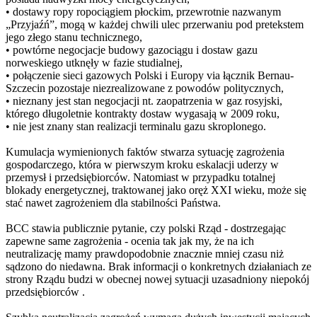
• dostawy ropy ropociągiem płockim, przewrotnie nazwanym
„Przyjaźń”, mogą w każdej chwili ulec przerwaniu pod pretekstem
jego złego stanu technicznego,
• powtórne negocjacje budowy gazociągu i dostaw gazu
norweskiego utknęły w fazie studialnej,
• połączenie sieci gazowych Polski i Europy via łącznik Bernau-
Szczecin pozostaje niezrealizowane z powodów politycznych,
• nieznany jest stan negocjacji nt. zaopatrzenia w gaz rosyjski,
którego długoletnie kontrakty dostaw wygasają w 2009 roku,
• nie jest znany stan realizacji terminalu gazu skroplonego.
Kumulacja wymienionych faktów stwarza sytuację zagrożenia
gospodarczego, która w pierwszym kroku eskalacji uderzy w
przemysł i przedsiębiorców. Natomiast w przypadku totalnej
blokady energetycznej, traktowanej jako oręż XXI wieku, może się
stać nawet zagrożeniem dla stabilności Państwa.
BCC stawia publicznie pytanie, czy polski Rząd - dostrzegając
zapewne same zagrożenia - ocenia tak jak my, że na ich
neutralizację mamy prawdopodobnie znacznie mniej czasu niż
sądzono do niedawna. Brak informacji o konkretnych działaniach ze
strony Rządu budzi w obecnej nowej sytuacji uzasadniony niepokój
przedsiębiorców .