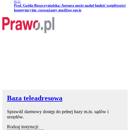
05:21
Przejdź do artykułu:
Prof. Gajda-Roszczynialska: Asesura może nadal budzić wątpliwości
konstytucyjne, rozważamy możliwe opcje
Baza teleadresowa
Sprawdź darmowy dostęp do pełnej bazy m.in. sądów i
urzędów.
Rodzaj instytucji: