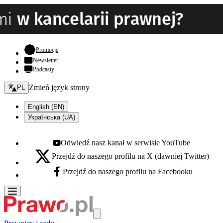
- otwiera się w nowej karcie
Promocje
Newsletter
Podcasty
Zmień język - bieżący:
Zmień język strony
PL
English (EN)
Українська (UA)
Odwiedź nasz kanał w serwisie YouTube
Youtube - otwiera się w nowej karcie
Przejdź do naszego profilu na X (dawniej Twitter)
X - otwiera się w nowej karcie
Przejdź do naszego profilu na Facebooku
Facebook - otwiera się w nowej karcie