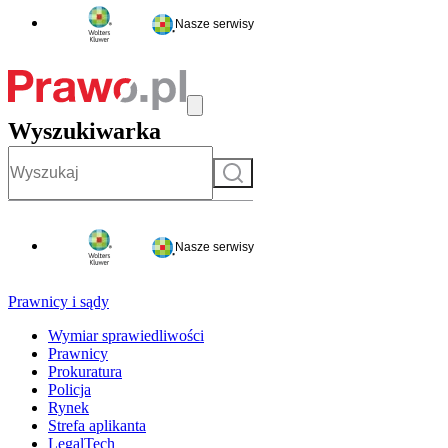
Nasze serwisy
Wyszukiwarka
Szukaj
Nasze serwisy
Prawnicy i sądy
Wymiar sprawiedliwości
Prawnicy
Prokuratura
Policja
Rynek
Strefa aplikanta
LegalTech