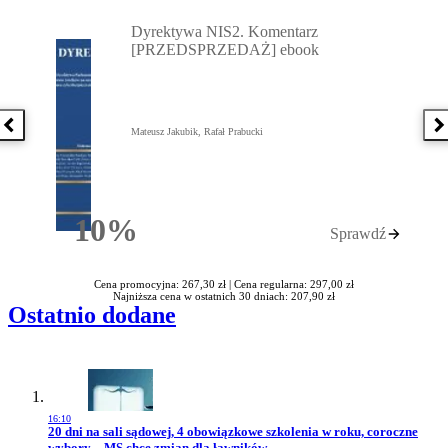
Przejdź do: Dyrektywa NIS2. Komentarz [PRZEDSPRZEDAŻ] ebook,
Dyrektywa NIS2. Komentarz
[PRZEDSPRZEDAŻ] ebook
Poprzednia książka
N
Mateusz Jakubik, Rafał Prabucki
10%
Sprawdź
Rabatu
Cena promocyjna: 267,30 zł |
Cena regularna: 297,00 zł
Najniższa cena w ostatnich 30 dniach: 207,90 zł
Ostatnio dodane
16:10
Przejdź do artykułu:
20 dni na sali sądowej, 4 obowiązkowe szkolenia w roku, coroczne
wybory – MS chce zmian dla ławników