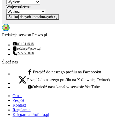
Województwo:
Szukaj danych kontaktowych
Redakcja serwisu Prawo.pl
801 04 45 45
Numer telefonu:
redakcja@prawo.pl
Adres email:
22 535 88 00
Numer telefonu:
Śledź nas
Przejdź do naszego profilu na Facebooku
facebook - otwiera się w nowej karcie
Przejdź do naszego profilu na X (dawniej Twitter)
x - otwiera się w nowej karcie
Odwiedź nasz kanał w serwisie YouTube
youtube - otwiera się w nowej karcie
O nas
Zespół
Kontakt
Regulamin
Księgarnia Profinfo.pl