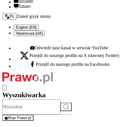
Newsletter
Podcasty
Zmień język - bieżący:
Zmień język strony
PL
English (EN)
Українська (UA)
Odwiedź nasz kanał w serwisie YouTube
Youtube - otwiera się w nowej karcie
Przejdź do naszego profilu na X (dawniej Twitter)
X - otwiera się w nowej karcie
Przejdź do naszego profilu na Facebooku
Facebook - otwiera się w nowej karcie
Wyszukiwarka
Szukaj
Moje Prawo.pl
- rejestracja i logowanie do serwisu