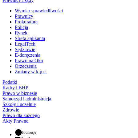
Prawnicy i sądy
Wymiar sprawiedliwości
Prawnicy
Prokuratura
Policja
Rynek
Strefa aplikanta
LegalTech
Sędziowie
E-doręczenia
Prawo na Oko
Orzeczenia
Zmiany w k.p.c.
Podatki
Kadry i BHP
Prawo w biznesie
Samorząd i administracja
Szkoły i uczelnie
Zdrowie
Prawo dla każdego
Akty Prawne
- otwiera się w nowej karcie
Promocje