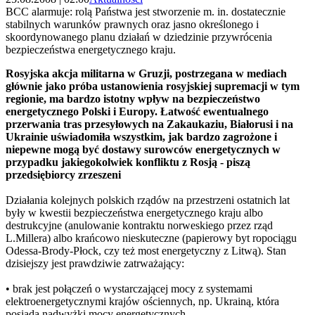
BCC alarmuje: rolą Państwa jest stworzenie m. in. dostatecznie
stabilnych warunków prawnych oraz jasno określonego i
skoordynowanego planu działań w dziedzinie przywrócenia
bezpieczeństwa energetycznego kraju.
Rosyjska akcja militarna w Gruzji, postrzegana w mediach
głównie jako próba ustanowienia rosyjskiej supremacji w tym
regionie, ma bardzo istotny wpływ na bezpieczeństwo
energetycznego Polski i Europy. Łatwość ewentualnego
przerwania tras przesyłowych na Zakaukaziu, Białorusi i na
Ukrainie uświadomiła wszystkim, jak bardzo zagrożone i
niepewne mogą być dostawy surowców energetycznych w
przypadku jakiegokolwiek konfliktu z Rosją - piszą
przedsiębiorcy zrzeszeni
Działania kolejnych polskich rządów na przestrzeni ostatnich lat
były w kwestii bezpieczeństwa energetycznego kraju albo
destrukcyjne (anulowanie kontraktu norweskiego przez rząd
L.Millera) albo krańcowo nieskuteczne (papierowy byt ropociągu
Odessa-Brody-Płock, czy też most energetyczny z Litwą). Stan
dzisiejszy jest prawdziwie zatrważający:
• brak jest połączeń o wystarczającej mocy z systemami
elektroenergetycznymi krajów ościennych, np. Ukrainą, która
posiada nadwyżki mocy energetycznych,