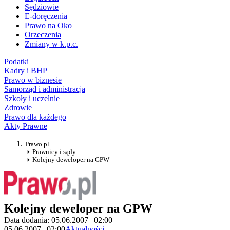
Sędziowie
E-doręczenia
Prawo na Oko
Orzeczenia
Zmiany w k.p.c.
Podatki
Kadry i BHP
Prawo w biznesie
Samorząd i administracja
Szkoły i uczelnie
Zdrowie
Prawo dla każdego
Akty Prawne
Prawo.pl
Prawnicy i sądy
Kolejny deweloper na GPW
Kolejny deweloper na GPW
Data dodania: 05.06.2007 | 02:00
05.06.2007 | 02:00
Aktualności