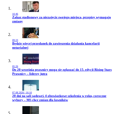
10:46
Przejdź do artykułu:
Zakaz stadionowy za niezajęcie swojego miejsca, przepisy wymagają
zmiany
09:23
Przejdź do artykułu:
Będzie więcej przesłanek do zawieszenia działania kancelarii
notarialnej
05:26
Przejdź do artykułu:
Do 20 września prawnicy mogą się zgłaszać do 15. edycji Rising Stars
Prawnicy – liderzy jutra
07.08.2026 | 16:10
Przejdź do artykułu:
20 dni na sali sądowej, 4 obowiązkowe szkolenia w roku, coroczne
wybory – MS chce zmian dla ławników