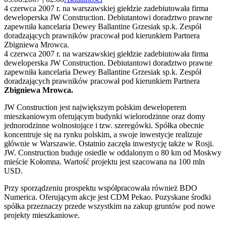
4 czerwca 2007 r. na warszawskiej giełdzie zadebiutowała firma
deweloperska JW Construction. Debiutantowi doradztwo prawne
zapewniła kancelaria Dewey Ballantine Grzesiak sp.k. Zespół
doradzających prawników pracował pod kierunkiem Partnera
Zbigniewa Mrowca.
4 czerwca 2007 r. na warszawskiej giełdzie zadebiutowała firma
deweloperska JW Construction. Debiutantowi doradztwo prawne
zapewniła kancelaria Dewey Ballantine Grzesiak sp.k. Zespół
doradzających prawników pracował pod kierunkiem Partnera
Zbigniewa Mrowca.
JW Construction jest największym polskim deweloperem
mieszkaniowym oferującym budynki wielorodzinne oraz domy
jednorodzinne wolnostojące i tzw. szeregówki. Spółka obecnie
koncentruje się na rynku polskim, a swoje inwestycje realizuje
głównie w Warszawie. Ostatnio zaczęła inwestycję także w Rosji.
JW. Construction buduje osiedle w oddalonym o 80 km od Moskwy
mieście Kołomna. Wartość projektu jest szacowana na 100 mln
USD.
Przy sporządzeniu prospektu współpracowała również BDO
Numerica. Oferującym akcje jest CDM Pekao. Pozyskane środki
spółka przeznaczy przede wszystkim na zakup gruntów pod nowe
projekty mieszkaniowe.