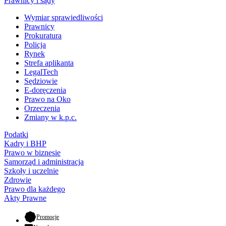
Prawnicy i sądy
Wymiar sprawiedliwości
Prawnicy
Prokuratura
Policja
Rynek
Strefa aplikanta
LegalTech
Sędziowie
E-doręczenia
Prawo na Oko
Orzeczenia
Zmiany w k.p.c.
Podatki
Kadry i BHP
Prawo w biznesie
Samorząd i administracja
Szkoły i uczelnie
Zdrowie
Prawo dla każdego
Akty Prawne
- otwiera się w nowej karcie
Promocje