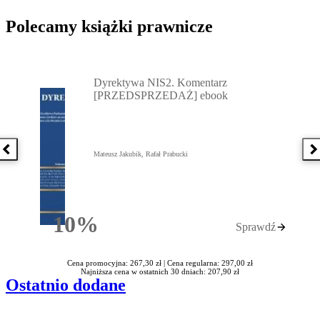
Polecamy książki prawnicze
Przejdź do: Dyrektywa NIS2. Komentarz [PRZEDSPRZEDAŻ] ebook,
Dyrektywa NIS2. Komentarz
[PRZEDSPRZEDAŻ] ebook
Poprzednia książka
N
Mateusz Jakubik, Rafał Prabucki
10%
Sprawdź
Rabatu
Cena promocyjna: 267,30 zł |
Cena regularna: 297,00 zł
Najniższa cena w ostatnich 30 dniach: 207,90 zł
Ostatnio dodane