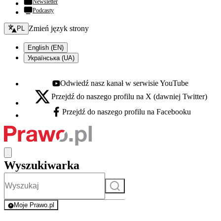
Newsletter
Podcasty
Zmień język - bieżący:
Zmień język strony
PL
English (EN)
Українська (UA)
Odwiedź nasz kanał w serwisie YouTube
Youtube - otwiera się w nowej karcie
Przejdź do naszego profilu na X (dawniej Twitter)
X - otwiera się w nowej karcie
Przejdź do naszego profilu na Facebooku
Facebook - otwiera się w nowej karcie
Wyszukiwarka
Szukaj
Moje Prawo.pl
- rejestracja i logowanie do serwisu