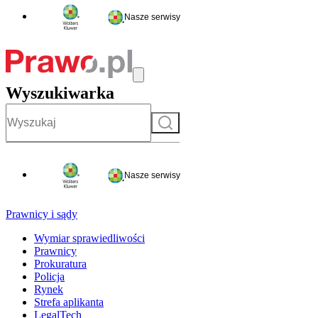
Nasze serwisy
Wyszukiwarka
Szukaj
Nasze serwisy
Prawnicy i sądy
Wymiar sprawiedliwości
Prawnicy
Prokuratura
Policja
Rynek
Strefa aplikanta
LegalTech