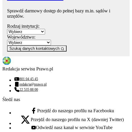
Sprawdź darmowy dostęp do pełnej bazy m.in. sądów i
urzędów.
Rodzaj instytucji:
Województwo:
Szukaj danych kontaktowych
Redakcja serwisu Prawo.pl
801 04 45 45
Numer telefonu:
redakcja@prawo.pl
Adres email:
22 535 88 00
Numer telefonu:
Śledź nas
Przejdź do naszego profilu na Facebooku
facebook - otwiera się w nowej karcie
Przejdź do naszego profilu na X (dawniej Twitter)
x - otwiera się w nowej karcie
Odwiedź nasz kanał w serwisie YouTube
youtube - otwiera się w nowej karcie