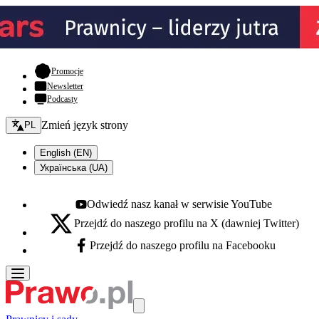
- otwiera się w nowej karcie
Promocje
Newsletter
Podcasty
Zmień język - bieżący:
Zmień język strony
PL
English (EN)
Українська (UA)
Odwiedź nasz kanał w serwisie YouTube
Youtube - otwiera się w nowej karcie
Przejdź do naszego profilu na X (dawniej Twitter)
X - otwiera się w nowej karcie
Przejdź do naszego profilu na Facebooku
Facebook - otwiera się w nowej karcie