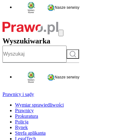
Nasze serwisy
Wyszukiwarka
Szukaj
Nasze serwisy
Prawnicy i sądy
Wymiar sprawiedliwości
Prawnicy
Prokuratura
Policja
Rynek
Strefa aplikanta
LegalTech