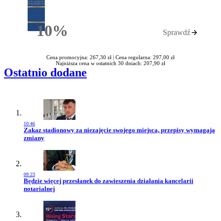
10%
Sprawdź
Rabatu
Cena promocyjna: 267,30 zł |
Cena regularna: 297,00 zł
Najniższa cena w ostatnich 30 dniach: 207,90 zł
Ostatnio dodane
10:46
Przejdź do artykułu:
Zakaz stadionowy za niezajęcie swojego miejsca, przepisy wymagają
zmiany
09:23
Przejdź do artykułu:
Będzie więcej przesłanek do zawieszenia działania kancelarii
notarialnej