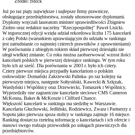
Źródło: iStock
Już po raz piąty największe i najlepsze firmy prawnicze,
obsługujące przedsiębiorstwa, zostały uhonorowane dyplomami.
Dyplomy wręczali laureatom minister sprawiedliwości Zbigniew
Ziobro oraz redaktor naczelny "Rzeczpospolitej" Paweł Lisicki.
W tegorocznej edycji wzięła udział rekordowa liczba 175 kancelarii
z całej Polski (warunkiem uprawniającym do udziału w rankingu
jest zatrudnianie co najmniej czterech prawników z uprawnieniami)
W porównaniu z ubiegłym rokiem skład pierwszej dziesiątki nie
uległ wielkiej zmianie. Co roku można zaobserwować wzrost ilości
kancelarii polskich w pierwszej dziesiątce rankingu. W tym roku
było ich aż sześć. Dla porównania w 2003 r. było ich cztery.
Cztery pierwsze miejsca przypadły kancelariom o polskim
rodowodzie: Domański Zakrzewski Palinka- po raz kolejny na
pierwszym miejscu, następnie Sołtysiński, Kawecki & Szlęzak,
Wardyński i Wspólnicy oraz Drzewiecki, Tomaszek i Wspólnicy.
Wyprzedziły one zagraniczne kancelarie sieciowe CMS Cameron
McKenna, Baker & McKenzie i Clifford Chance.
Większość kancelarii w rankingu ma siedzibę w Warszawie.
Kancelaria Głuchowski, Jedliński, Rodziewicz, Zwara i Partnerzy z
Sopotu jako pierwsza spoza stolicy w rankingu zajmuje 16 miejsce.
Ranking dostarcza rzetelną informację o kancelariach i ich ofercie i
stanowi swego rodzaju przewodnik po usługach prawniczych dla
przedsiębiorców.