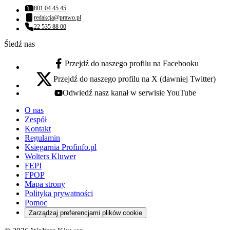
801 04 45 45
Numer telefonu:
redakcja@prawo.pl
Adres email:
22 535 88 00
Numer telefonu:
Śledź nas
Przejdź do naszego profilu na Facebooku
facebook - otwiera się w nowej karcie
Przejdź do naszego profilu na X (dawniej Twitter)
x - otwiera się w nowej karcie
Odwiedź nasz kanał w serwisie YouTube
youtube - otwiera się w nowej karcie
O nas
Zespół
Kontakt
Regulamin
Księgarnia Profinfo.pl
Wolters Kluwer
FEPI
FPOP
Mapa strony
Polityka prywatności
Pomoc
Zarządzaj preferencjami plików cookie