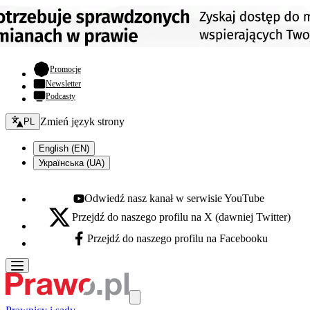
- otwiera się w nowej karcie
Promocje
Newsletter
Podcasty
Zmień język - bieżący:
Zmień język strony
PL
English (EN)
Українська (UA)
Odwiedź nasz kanał w serwisie YouTube
Youtube - otwiera się w nowej karcie
Przejdź do naszego profilu na X (dawniej Twitter)
X - otwiera się w nowej karcie
Przejdź do naszego profilu na Facebooku
Facebook - otwiera się w nowej karcie