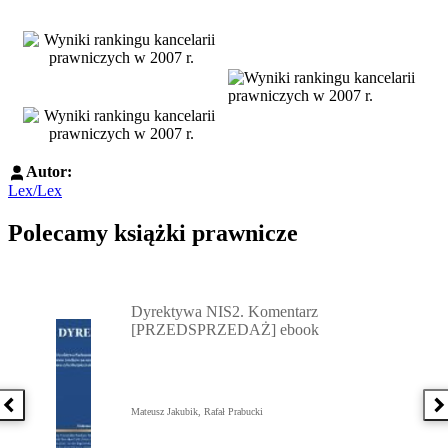
Autor:
Lex/Lex
Polecamy książki prawnicze
Przejdź do: Dyrektywa NIS2. Komentarz [PRZEDSPRZEDAŻ] ebook,
Dyrektywa NIS2. Komentarz
[PRZEDSPRZEDAŻ] ebook
Poprzednia książka
N
Mateusz Jakubik, Rafał Prabucki