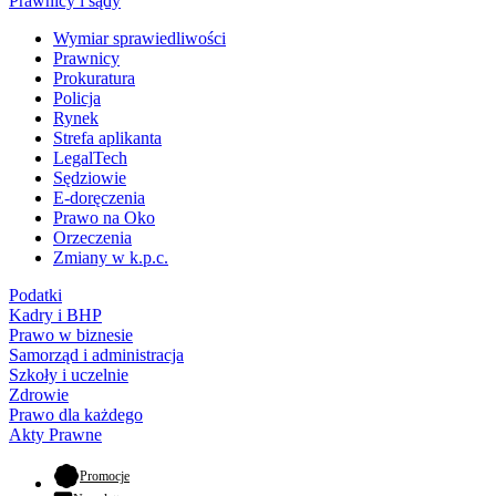
Prawnicy i sądy
Wymiar sprawiedliwości
Prawnicy
Prokuratura
Policja
Rynek
Strefa aplikanta
LegalTech
Sędziowie
E-doręczenia
Prawo na Oko
Orzeczenia
Zmiany w k.p.c.
Podatki
Kadry i BHP
Prawo w biznesie
Samorząd i administracja
Szkoły i uczelnie
Zdrowie
Prawo dla każdego
Akty Prawne
- otwiera się w nowej karcie
Promocje