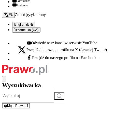
Newsletter
Podcasty
Zmień język - bieżący:
Zmień język strony
PL
English (EN)
Українська (UA)
Odwiedź nasz kanał w serwisie YouTube
Youtube - otwiera się w nowej karcie
Przejdź do naszego profilu na X (dawniej Twitter)
X - otwiera się w nowej karcie
Przejdź do naszego profilu na Facebooku
Facebook - otwiera się w nowej karcie
Wyszukiwarka
Szukaj
Moje Prawo.pl
- rejestracja i logowanie do serwisu