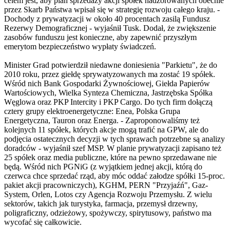
celem jest, aby plan sprzedaży akcji spółek nadzorowanych obecnie
przez Skarb Państwa wpisał się w strategię rozwoju całego kraju. -
Dochody z prywatyzacji w około 40 procentach zasilą Fundusz
Rezerwy Demograficznej - wyjaśnił Tusk. Dodał, że zwiększenie
zasobów funduszu jest konieczne, aby zapewnić przyszłym
emerytom bezpieczeństwo wypłaty świadczeń.
Minister Grad potwierdził niedawne doniesienia "Parkietu", że do
2010 roku, przez giełdę sprywatyzowanych ma zostać 19 spółek.
Wśród nich Bank Gospodarki Żywnościowej, Giełda Papierów
Wartościowych, Wielka Synteza Chemiczna, Jastrzębska Spółka
Węglowa oraz PKP Intercity i PKP Cargo. Do tych firm dołączą
cztery grupy elektroenergetyczne: Enea, Polska Grupa
Energetyczna, Tauron oraz Energa. - Zaproponowaliśmy też
kolejnych 11 spółek, których akcje mogą trafić na GPW, ale do
podjęcia ostatecznych decyzji w tych sprawach potrzebne są analizy
doradców - wyjaśnił szef MSP. W planie prywatyzacji zapisano też
25 spółek oraz media publiczne, które na pewno sprzedawane nie
będą. Wśród nich PGNiG (z wyjątkiem jednej akcji, którą do
czerwca chce sprzedać rząd, aby móc oddać załodze spółki 15-proc.
pakiet akcji pracowniczych), KGHM, PERN "Przyjaźń", Gaz-
System, Orlen, Lotos czy Agencja Rozwoju Przemysłu. Z wielu
sektorów, takich jak turystyka, farmacja, przemysł drzewny,
poligraficzny, odzieżowy, spożywczy, spirytusowy, państwo ma
wycofać się całkowicie.