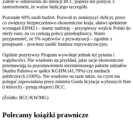
Zatem w odniesieniu do intencji BCC popiera ten pomysł, z
zastrzeżeniem, że ważne będą jego szczegóły.
Pozostałe 60% zasili budżet. Pozwoli to zmniejszyć deficyt, przez
co zwiększy bezpieczeństwo ekonomiczne kraju, ułatwi spełnienie
wymagań ERM2 i – mamy nadzieję – przyspieszy wejście Polski do
strefy euro, na co czekają polscy przedsiębiorcy. Warto
przypomnieć, że 5% wpływów z prywatyzacji – zgodnie z
przepisami – powinno zasilić fundusz reprywatyzacyjny.
Ogólnie pozytywny Program wywołuje jednak też pytania i
wątpliwości. Nie wiadomo na przykład, jakie racje ekonomiczne
przemawiają za pozostawieniem niezmienionego pakietu udziałów
Skarbu Państwa w spółce KGHM (41,79%) czy mediach
publicznych (100%). Nie wiadomo na razie także, na czym ma
polegać zapowiadana przez ministra Grada licytacja wybranych firm
(i których) - pytają eksperci BCC.
(Źródło: BCC/KW/MG)
Polecamy książki prawnicze
Przejdź do: Dyrektywa NIS2. Komentarz [PRZEDSPRZEDAŻ] ebook,