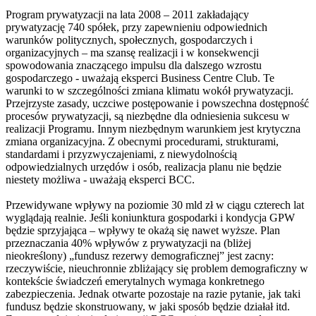
Program prywatyzacji na lata 2008 – 2011 zakładający
prywatyzację 740 spółek, przy zapewnieniu odpowiednich
warunków politycznych, społecznych, gospodarczych i
organizacyjnych – ma szansę realizacji i w konsekwencji
spowodowania znaczącego impulsu dla dalszego wzrostu
gospodarczego - uważają eksperci Business Centre Club. Te
warunki to w szczególności zmiana klimatu wokół prywatyzacji.
Przejrzyste zasady, uczciwe postępowanie i powszechna dostępność
procesów prywatyzacji, są niezbędne dla odniesienia sukcesu w
realizacji Programu. Innym niezbędnym warunkiem jest krytyczna
zmiana organizacyjna. Z obecnymi procedurami, strukturami,
standardami i przyzwyczajeniami, z niewydolnością
odpowiedzialnych urzędów i osób, realizacja planu nie będzie
niestety możliwa - uważają eksperci BCC.
Przewidywane wpływy na poziomie 30 mld zł w ciągu czterech lat
wyglądają realnie. Jeśli koniunktura gospodarki i kondycja GPW
będzie sprzyjająca – wpływy te okażą się nawet wyższe. Plan
przeznaczania 40% wpływów z prywatyzacji na (bliżej
nieokreślony) „fundusz rezerwy demograficznej” jest zacny:
rzeczywiście, nieuchronnie zbliżający się problem demograficzny w
kontekście świadczeń emerytalnych wymaga konkretnego
zabezpieczenia. Jednak otwarte pozostaje na razie pytanie, jak taki
fundusz będzie skonstruowany, w jaki sposób będzie działał itd.