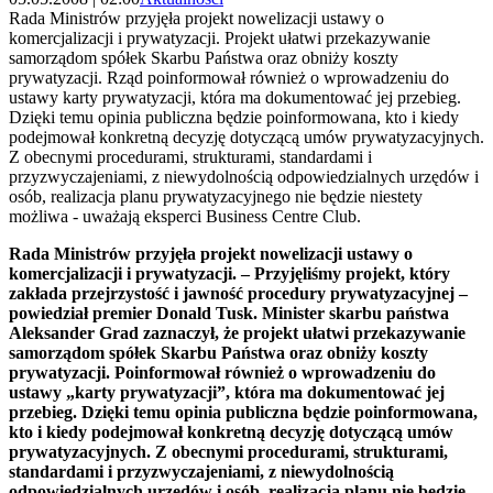
Rada Ministrów przyjęła projekt nowelizacji ustawy o
komercjalizacji i prywatyzacji. Projekt ułatwi przekazywanie
samorządom spółek Skarbu Państwa oraz obniży koszty
prywatyzacji. Rząd poinformował również o wprowadzeniu do
ustawy karty prywatyzacji, która ma dokumentować jej przebieg.
Dzięki temu opinia publiczna będzie poinformowana, kto i kiedy
podejmował konkretną decyzję dotyczącą umów prywatyzacyjnych.
Z obecnymi procedurami, strukturami, standardami i
przyzwyczajeniami, z niewydolnością odpowiedzialnych urzędów i
osób, realizacja planu prywatyzacyjnego nie będzie niestety
możliwa - uważają eksperci Business Centre Club.
Rada Ministrów przyjęła projekt nowelizacji ustawy o
komercjalizacji i prywatyzacji. – Przyjęliśmy projekt, który
zakłada przejrzystość i jawność procedury prywatyzacyjnej –
powiedział premier Donald Tusk. Minister skarbu państwa
Aleksander Grad zaznaczył, że projekt ułatwi przekazywanie
samorządom spółek Skarbu Państwa oraz obniży koszty
prywatyzacji. Poinformował również o wprowadzeniu do
ustawy „karty prywatyzacji”, która ma dokumentować jej
przebieg. Dzięki temu opinia publiczna będzie poinformowana,
kto i kiedy podejmował konkretną decyzję dotyczącą umów
prywatyzacyjnych. Z obecnymi procedurami, strukturami,
standardami i przyzwyczajeniami, z niewydolnością
odpowiedzialnych urzędów i osób, realizacja planu nie będzie