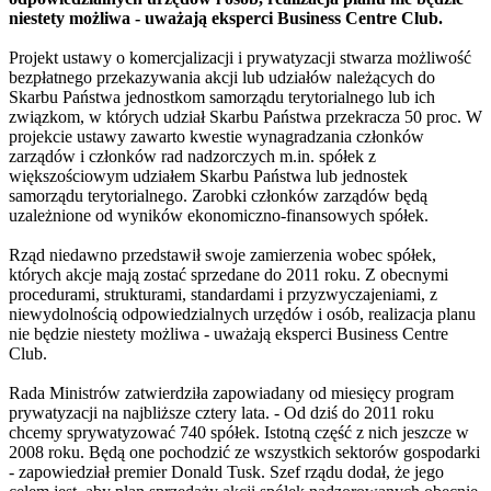
niestety możliwa - uważają eksperci Business Centre Club.
Projekt ustawy o komercjalizacji i prywatyzacji stwarza możliwość
bezpłatnego przekazywania akcji lub udziałów należących do
Skarbu Państwa jednostkom samorządu terytorialnego lub ich
związkom, w których udział Skarbu Państwa przekracza 50 proc. W
projekcie ustawy zawarto kwestie wynagradzania członków
zarządów i członków rad nadzorczych m.in. spółek z
większościowym udziałem Skarbu Państwa lub jednostek
samorządu terytorialnego. Zarobki członków zarządów będą
uzależnione od wyników ekonomiczno-finansowych spółek.
Rząd niedawno przedstawił swoje zamierzenia wobec spółek,
których akcje mają zostać sprzedane do 2011 roku. Z obecnymi
procedurami, strukturami, standardami i przyzwyczajeniami, z
niewydolnością odpowiedzialnych urzędów i osób, realizacja planu
nie będzie niestety możliwa - uważają eksperci Business Centre
Club.
Rada Ministrów zatwierdziła zapowiadany od miesięcy program
prywatyzacji na najbliższe cztery lata. - Od dziś do 2011 roku
chcemy sprywatyzować 740 spółek. Istotną część z nich jeszcze w
2008 roku. Będą one pochodzić ze wszystkich sektorów gospodarki
- zapowiedział premier Donald Tusk. Szef rządu dodał, że jego