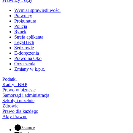
Prawnicy i sądy
Wymiar sprawiedliwości
Prawnicy
Prokuratura
Policja
Rynek
Strefa aplikanta
LegalTech
Sędziowie
E-doręczenia
Prawo na Oko
Orzeczenia
Zmiany w k.p.c.
Podatki
Kadry i BHP
Prawo w biznesie
Samorząd i administracja
Szkoły i uczelnie
Zdrowie
Prawo dla każdego
Akty Prawne
- otwiera się w nowej karcie
Promocje