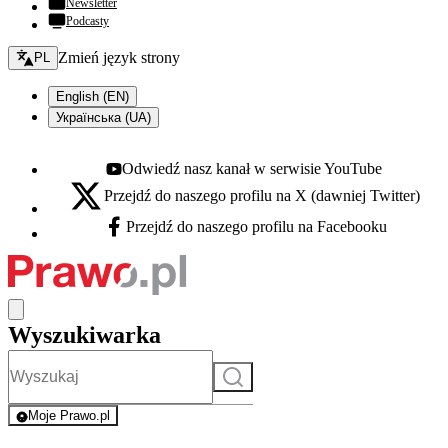
Newsletter
Podcasty
Zmień język - bieżący:
Zmień język strony
PL
English (EN)
Українська (UA)
Odwiedź nasz kanał w serwisie YouTube
Youtube - otwiera się w nowej karcie
Przejdź do naszego profilu na X (dawniej Twitter)
X - otwiera się w nowej karcie
Przejdź do naszego profilu na Facebooku
Facebook - otwiera się w nowej karcie
Wyszukiwarka
Szukaj
Moje Prawo.pl
- rejestracja i logowanie do serwisu