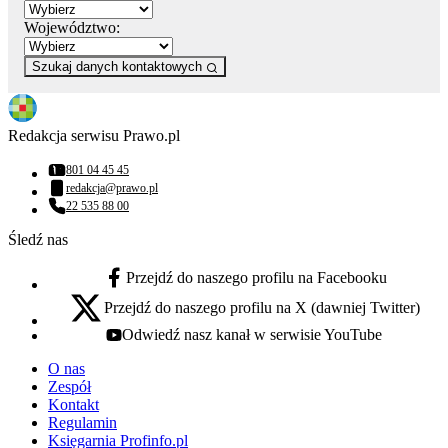
Województwo:
Szukaj danych kontaktowych
Redakcja serwisu Prawo.pl
801 04 45 45
Numer telefonu:
redakcja@prawo.pl
Adres email:
22 535 88 00
Numer telefonu:
Śledź nas
Przejdź do naszego profilu na Facebooku
facebook - otwiera się w nowej karcie
Przejdź do naszego profilu na X (dawniej Twitter)
x - otwiera się w nowej karcie
Odwiedź nasz kanał w serwisie YouTube
youtube - otwiera się w nowej karcie
O nas
Zespół
Kontakt
Regulamin
Księgarnia Profinfo.pl