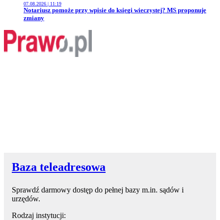
07.08.2026 | 11:19
Przejdź do artykułu:
Notariusz pomoże przy wpisie do księgi wieczystej? MS proponuje
zmiany
Baza teleadresowa
Sprawdź darmowy dostęp do pełnej bazy m.in. sądów i
urzędów.
Rodzaj instytucji: