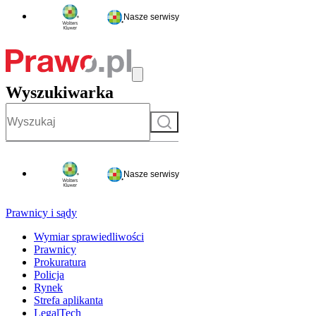
Nasze serwisy
Wyszukiwarka
Szukaj
Nasze serwisy
Prawnicy i sądy
Wymiar sprawiedliwości
Prawnicy
Prokuratura
Policja
Rynek
Strefa aplikanta
LegalTech