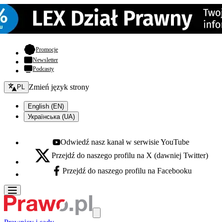
- otwiera się w nowej karcie
Promocje
Newsletter
Podcasty
Zmień język - bieżący:
Zmień język strony
PL
English (EN)
Українська (UA)
Odwiedź nasz kanał w serwisie YouTube
Youtube - otwiera się w nowej karcie
Przejdź do naszego profilu na X (dawniej Twitter)
X - otwiera się w nowej karcie
Przejdź do naszego profilu na Facebooku
Facebook - otwiera się w nowej karcie