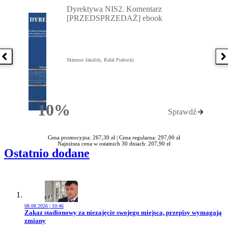
Dyrektywa NIS2. Komentarz
[PRZEDSPRZEDAŻ] ebook
Poprzednia książka
N
Mateusz Jakubik, Rafał Prabucki
10%
Sprawdź
Rabatu
Cena promocyjna: 267,30 zł |
Cena regularna: 297,00 zł
Najniższa cena w ostatnich 30 dniach: 207,90 zł
Ostatnio dodane
08.08.2026 | 10:46
Przejdź do artykułu:
Zakaz stadionowy za niezajęcie swojego miejsca, przepisy wymagają
zmiany