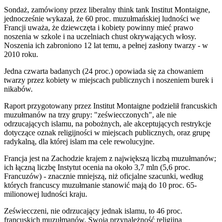
Sondaż, zamówiony przez liberalny think tank Institut Montaigne,
jednocześnie wykazał, że 60 proc. muzułmańskiej ludności we
Francji uważa, że dziewczęta i kobiety powinny mieć prawo
noszenia w szkole i na uczelniach chust okrywających włosy.
Noszenia ich zabroniono 12 lat temu, a pełnej zasłony twarzy - w
2010 roku.
Jedna czwarta badanych (24 proc.) opowiada się za chowaniem
twarzy przez kobiety w miejscach publicznych i noszeniem burek i
nikabów.
Raport przygotowany przez Institut Montaigne podzielił francuskich
muzułmanów na trzy grupy: "zeświecczonych", ale nie
odrzucających islamu, na pobożnych, ale akceptujących restrykcje
dotyczące oznak religijności w miejscach publicznych, oraz grupę
radykalną, dla której islam ma cele rewolucyjne.
Francja jest na Zachodzie krajem z największą liczbą muzułmanów;
ich łączną liczbę Instytut ocenia na około 3,7 mln (5,6 proc.
Francuzów) - znacznie mniejszą, niż oficjalne szacunki, według
których francuscy muzułmanie stanowić mają do 10 proc. 65-
milionowej ludności kraju.
Zeświecczeni, nie odrzucający jednak islamu, to 46 proc.
francuskich muzułmanów. Swoją przynależność religijną