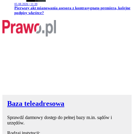
05.08.2026 | 11:39
Przejdź do artykułu:
Pierwszy akt mianowania asesora z kontrasygnatą premiera, kolejne
podpisy wkrótce?
Baza teleadresowa
Sprawdź darmowy dostęp do pełnej bazy m.in. sądów i
urzędów.
Rodzaj instytucji: