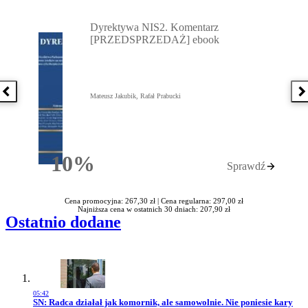
Przejdź do: Dyrektywa NIS2. Komentarz [PRZEDSPRZEDAŻ] ebook,
Dyrektywa NIS2. Komentarz
[PRZEDSPRZEDAŻ] ebook
Poprzednia książka
N
Mateusz Jakubik, Rafał Prabucki
10%
Sprawdź
Rabatu
Cena promocyjna: 267,30 zł |
Cena regularna: 297,00 zł
Najniższa cena w ostatnich 30 dniach: 207,90 zł
Ostatnio dodane
05:42
Przejdź do artykułu:
SN: Radca działał jak komornik, ale samowolnie. Nie poniesie kary