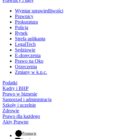
Prawnicy i sądy
Wymiar sprawiedliwości
Prawnicy
Prokuratura
Policja
Rynek
Strefa aplikanta
LegalTech
Sędziowie
E-doręczenia
Prawo na Oko
Orzeczenia
Zmiany w k.p.c.
Podatki
Kadry i BHP
Prawo w biznesie
Samorząd i administracja
Szkoły i uczelnie
Zdrowie
Prawo dla każdego
Akty Prawne
- otwiera się w nowej karcie
Promocje