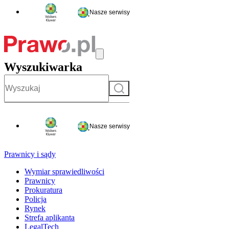
Nasze serwisy
Wyszukiwarka
Szukaj
Nasze serwisy
Prawnicy i sądy
Wymiar sprawiedliwości
Prawnicy
Prokuratura
Policja
Rynek
Strefa aplikanta
LegalTech