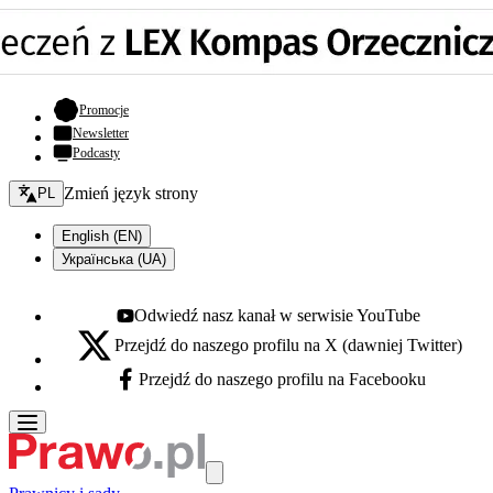
- otwiera się w nowej karcie
Promocje
Newsletter
Podcasty
Zmień język - bieżący:
Zmień język strony
PL
English (EN)
Українська (UA)
Odwiedź nasz kanał w serwisie YouTube
Youtube - otwiera się w nowej karcie
Przejdź do naszego profilu na X (dawniej Twitter)
X - otwiera się w nowej karcie
Przejdź do naszego profilu na Facebooku
Facebook - otwiera się w nowej karcie