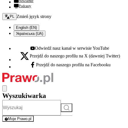
Newsletter
Podcasty
Zmień język - bieżący:
Zmień język strony
PL
English (EN)
Українська (UA)
Odwiedź nasz kanał w serwisie YouTube
Youtube - otwiera się w nowej karcie
Przejdź do naszego profilu na X (dawniej Twitter)
X - otwiera się w nowej karcie
Przejdź do naszego profilu na Facebooku
Facebook - otwiera się w nowej karcie
Wyszukiwarka
Szukaj
Moje Prawo.pl
- rejestracja i logowanie do serwisu