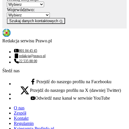
Województwo:
Szukaj danych kontaktowych
Redakcja serwisu Prawo.pl
801 04 45 45
Numer telefonu:
redakcja@prawo.pl
Adres email:
22 535 88 00
Numer telefonu:
Śledź nas
Przejdź do naszego profilu na Facebooku
facebook - otwiera się w nowej karcie
Przejdź do naszego profilu na X (dawniej Twitter)
x - otwiera się w nowej karcie
Odwiedź nasz kanał w serwisie YouTube
youtube - otwiera się w nowej karcie
O nas
Zespół
Kontakt
Regulamin
Księgarnia Profinfo.pl