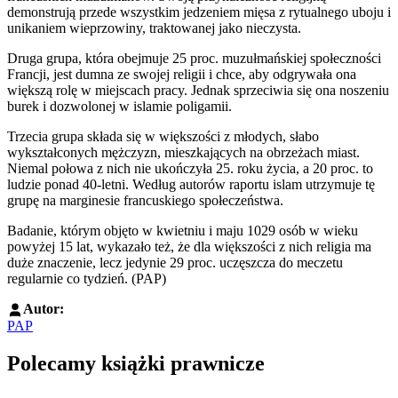
demonstrują przede wszystkim jedzeniem mięsa z rytualnego uboju i
unikaniem wieprzowiny, traktowanej jako nieczysta.
Druga grupa, która obejmuje 25 proc. muzułmańskiej społeczności
Francji, jest dumna ze swojej religii i chce, aby odgrywała ona
większą rolę w miejscach pracy. Jednak sprzeciwia się ona noszeniu
burek i dozwolonej w islamie poligamii.
Trzecia grupa składa się w większości z młodych, słabo
wykształconych mężczyzn, mieszkających na obrzeżach miast.
Niemal połowa z nich nie ukończyła 25. roku życia, a 20 proc. to
ludzie ponad 40-letni. Według autorów raportu islam utrzymuje tę
grupę na marginesie francuskiego społeczeństwa.
Badanie, którym objęto w kwietniu i maju 1029 osób w wieku
powyżej 15 lat, wykazało też, że dla większości z nich religia ma
duże znaczenie, lecz jedynie 29 proc. uczęszcza do meczetu
regularnie co tydzień. (PAP)
Autor:
PAP
Polecamy książki prawnicze