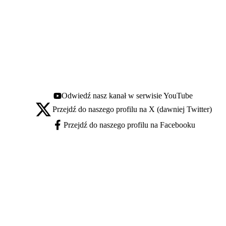
Odwiedź nasz kanał w serwisie YouTube
Youtube - otwiera się w nowej karcie
Przejdź do naszego profilu na X (dawniej Twitter)
X - otwiera się w nowej karcie
Przejdź do naszego profilu na Facebooku
Facebook - otwiera się w nowej karcie