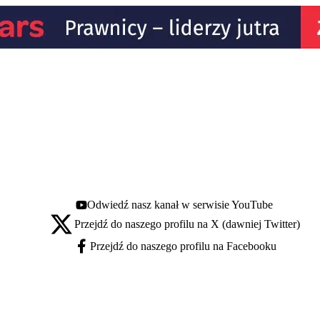
Odwiedź nasz kanał w serwisie YouTube
Youtube - otwiera się w nowej karcie
Przejdź do naszego profilu na X (dawniej Twitter)
X - otwiera się w nowej karcie
Przejdź do naszego profilu na Facebooku
Facebook - otwiera się w nowej karcie