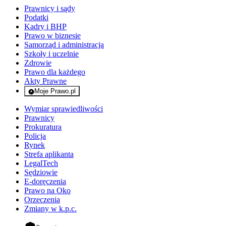
Prawnicy i sądy
Podatki
Kadry i BHP
Prawo w biznesie
Samorząd i administracja
Szkoły i uczelnie
Zdrowie
Prawo dla każdego
Akty Prawne
Moje Prawo.pl
- rejestracja i logowanie do serwisu
Wymiar sprawiedliwości
Prawnicy
Prokuratura
Policja
Rynek
Strefa aplikanta
LegalTech
Sędziowie
E-doręczenia
Prawo na Oko
Orzeczenia
Zmiany w k.p.c.