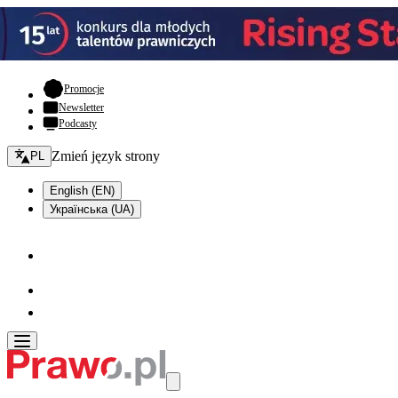
- otwiera się w nowej karcie
Promocje
Newsletter
Podcasty
Zmień język - bieżący:
Zmień język strony
PL
English (EN)
Українська (UA)