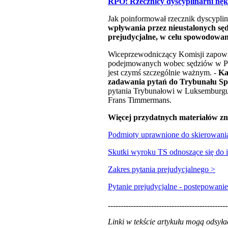
RPO: Rzecznicy dyscyplinarni nęk
Jak poinformował rzecznik dyscypli
wpływania przez nieustalonych sę
prejudycjalne, w celu spowodowani
Wiceprzewodniczący Komisji zapowie
podejmowanych wobec sędziów w Pol
jest czymś szczególnie ważnym. -
Ka
zadawania pytań do Trybunału Sp
pytania Trybunałowi w Luksemburgu, 
Frans Timmermans.
Więcej przydatnych materiałów z
Podmioty uprawnione do skierowania
Skutki wyroku TS odnoszące się do 
Zakres pytania prejudycjalnego >
Pytanie prejudycjalne - postępowanie
-----------------------------------------------
Linki w tekście artykułu mogą odsy