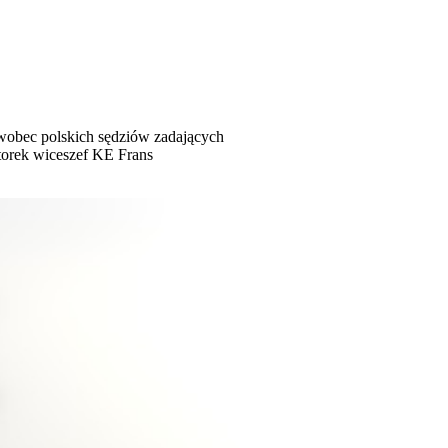
 wobec polskich sędziów zadających
torek wiceszef KE Frans