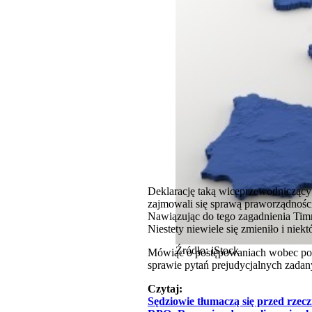
Deklarację taką wiceprzewodniczący 
zajmowali się sprawą praworządności
Nawiązując do tego zagadnienia Timm
Niestety niewiele się zmieniło i niek
Źródło: iStock
Mówiąc o postępowaniach wobec pol
sprawie pytań prejudycjalnych zada
Czytaj:
Sędziowie tłumaczą się przed rze