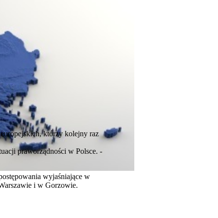
uropejskich, którzy kolejny raz
uacji praworządności w Polsce. -
postępowania wyjaśniające w
 Warszawie i w Gorzowie.