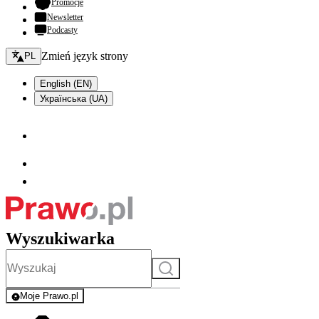
- otwiera się w nowej karcie
Promocje
Newsletter
Podcasty
Zmień język - bieżący:
Zmień język strony
PL
English (EN)
Українська (UA)
Wyszukiwarka
Szukaj
Moje Prawo.pl
- rejestracja i logowanie do serwisu