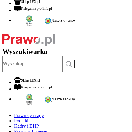
otwiera się w nowej karcie
Sklep LEX.pl
otwiera się w nowej karcie
Księgarnia profinfo.pl
Nasze serwisy
Wyszukiwarka
Szukaj
otwiera się w nowej karcie
Sklep LEX.pl
otwiera się w nowej karcie
Księgarnia profinfo.pl
Nasze serwisy
Prawnicy i sądy
Podatki
Kadry i BHP
Prawo w biznesie