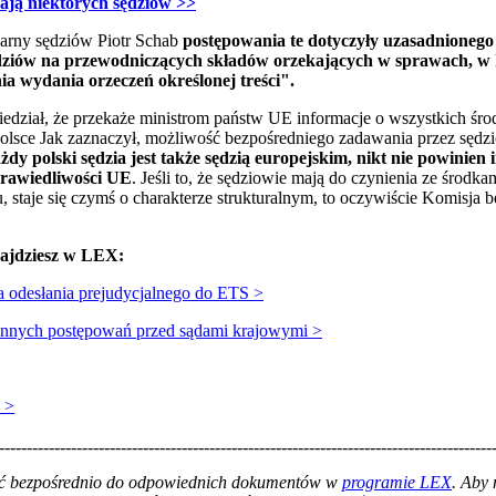
ają niektórych sędziów >>
narny sędziów Piotr Schab
postępowania te dotyczyły uzasadnioneg
dziów na przewodniczących składów orzekających w sprawach, w 
a wydania orzeczeń określonej treści".
dział, że przekaże ministrom państw UE informacje o wszystkich śro
sce Jak zaznaczył, możliwość bezpośredniego zadawania przez sędz
żdy polski sędzia jest także sędzią europejskim, nikt nie powinie
rawiedliwości UE
. Jeśli to, że sędziowie mają do czynienia ze środk
staje się czymś o charakterze strukturalnym, to oczywiście Komisja b
najdziesz w LEX:
 odesłania prejudycjalnego do ETS >
innych postępowań przed sądami krajowymi >
 >
-----------------------------------------------------------------------------------------
łać bezpośrednio do odpowiednich dokumentów w
programie LEX
. Aby