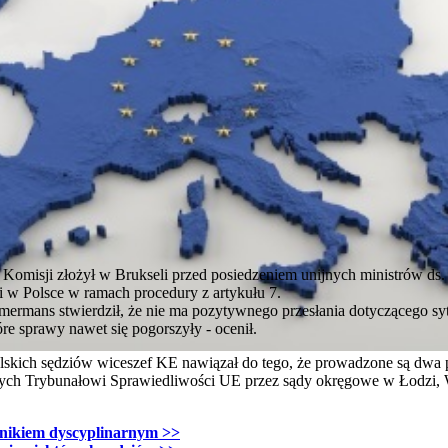
Komisji złożył w Brukseli przed posiedzeniem unijnych ministrów ds. e
 w Polsce w ramach procedury z artykułu 7.
ermans stwierdził, że nie ma pozytywnego przesłania dotyczącego syt
tóre sprawy nawet się pogorszyły - ocenił.
skich sędziów wiceszef KE nawiązał do tego, że prowadzone są dwa 
nych Trybunałowi Sprawiedliwości UE przez sądy okręgowe w Łodzi,
cznikiem dyscyplinarnym >>