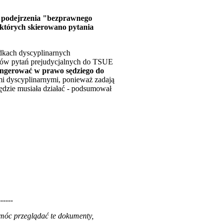
o podejrzenia "bezprawnego
których skierowano pytania
dkach dyscyplinarnych
iów pytań prejudycjalnych do TSUE
n ingerować w prawo sędziego do
ami dyscyplinarnymi, ponieważ zadają
ędzie musiała działać - podsumował
------
 móc przeglądać te dokumenty,