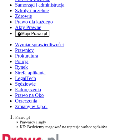
Samorząd i administracja
Szkoły i uczelnie
Zdrowie
Prawo dla każdego
Akty Prawne
Moje Prawo.pl
- rejestracja i logowanie do serwisu
Wymiar sprawiedliwości
Prawnicy
Prokuratura
Policja
Rynek
Strefa aplikanta
LegalTech
Sędziowie
E-doręczenia
Prawo na Oko
Orzeczenia
Zmiany w k.p.c.
Prawo.pl
Prawnicy i sądy
KE: Będziemy reagować na represje wobec sędziów