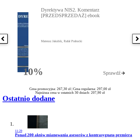
Przejdź do: Dyrektywa NIS2. Komentarz [PRZEDSPRZEDAŻ] ebook,
Dyrektywa NIS2. Komentarz
[PRZEDSPRZEDAŻ] ebook
Poprzednia książka
N
Mateusz Jakubik, Rafał Prabucki
10%
Sprawdź
Rabatu
Cena promocyjna: 267,30 zł |
Cena regularna: 297,00 zł
Najniższa cena w ostatnich 30 dniach: 207,90 zł
Ostatnio dodane
11:29
Przejdź do artykułu:
Ponad 200 aktów mianowania asesorów z kontrasygnatą premiera