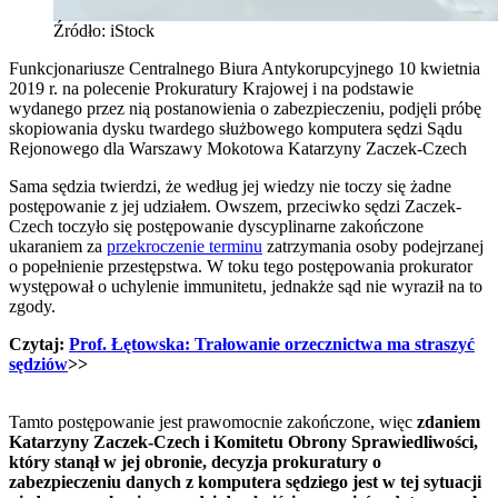
Źródło: iStock
Funkcjonariusze Centralnego Biura Antykorupcyjnego 10 kwietnia
2019 r. na polecenie Prokuratury Krajowej i na podstawie
wydanego przez nią postanowienia o zabezpieczeniu, podjęli próbę
skopiowania dysku twardego służbowego komputera sędzi Sądu
Rejonowego dla Warszawy Mokotowa Katarzyny Zaczek-Czech
Sama sędzia twierdzi, że według jej wiedzy nie toczy się żadne
postępowanie z jej udziałem. Owszem, przeciwko sędzi Zaczek-
Czech toczyło się postępowanie dyscyplinarne zakończone
ukaraniem za
przekroczenie terminu
zatrzymania osoby podejrzanej
o popełnienie przestępstwa. W toku tego postępowania prokurator
występował o uchylenie immunitetu, jednakże sąd nie wyraził na to
zgody.
Czytaj:
Prof. Łętowska: Trałowanie orzecznictwa ma straszyć
sędziów
>>
Tamto postępowanie jest prawomocnie zakończone, więc
zdaniem
Katarzyny Zaczek-Czech i Komitetu Obrony Sprawiedliwości,
który stanął w jej obronie, decyzja prokuratury o
zabezpieczeniu danych z komputera sędziego jest w tej sytuacji