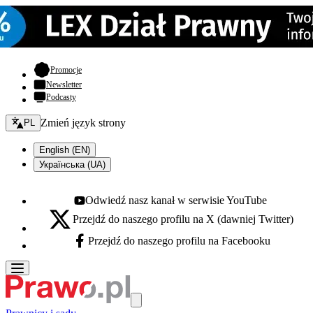
- otwiera się w nowej karcie
Promocje
Newsletter
Podcasty
Zmień język - bieżący:
Zmień język strony
PL
English (EN)
Українська (UA)
Odwiedź nasz kanał w serwisie YouTube
Youtube - otwiera się w nowej karcie
Przejdź do naszego profilu na X (dawniej Twitter)
X - otwiera się w nowej karcie
Przejdź do naszego profilu na Facebooku
Facebook - otwiera się w nowej karcie