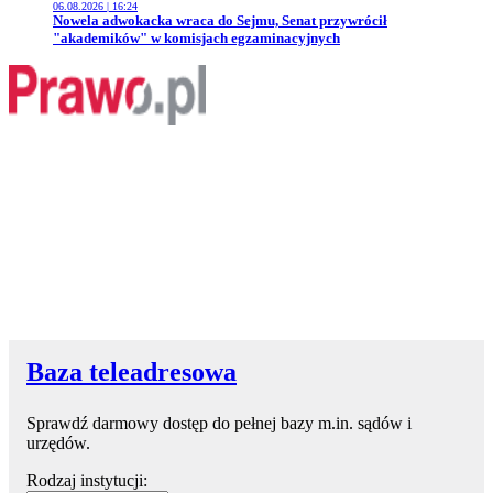
06.08.2026 | 16:24
Przejdź do artykułu:
Nowela adwokacka wraca do Sejmu, Senat przywrócił
"akademików" w komisjach egzaminacyjnych
Baza teleadresowa
Sprawdź darmowy dostęp do pełnej bazy m.in. sądów i
urzędów.
Rodzaj instytucji: