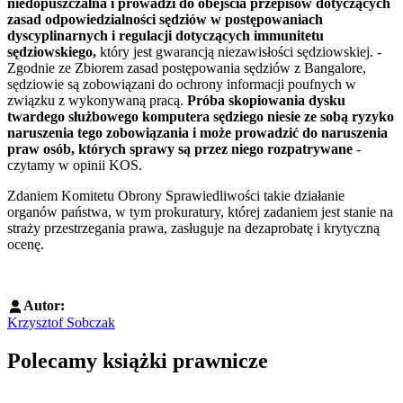
niedopuszczalna i prowadzi do obejścia przepisów dotyczących
zasad odpowiedzialności sędziów w postępowaniach
dyscyplinarnych i regulacji dotyczących immunitetu
sędziowskiego,
który jest gwarancją niezawisłości sędziowskiej. -
Zgodnie ze Zbiorem zasad postępowania sędziów z Bangalore,
sędziowie są zobowiązani do ochrony informacji poufnych w
związku z wykonywaną pracą.
Próba skopiowania dysku
twardego służbowego komputera sędziego niesie ze sobą ryzyko
naruszenia tego zobowiązania i może prowadzić do naruszenia
praw osób, których sprawy są przez niego rozpatrywane
-
czytamy w opinii KOS.
Zdaniem Komitetu Obrony Sprawiedliwości takie działanie
organów państwa, w tym prokuratury, której zadaniem jest stanie na
straży przestrzegania prawa, zasługuje na dezaprobatę i krytyczną
ocenę.
Autor:
Krzysztof Sobczak
Polecamy książki prawnicze