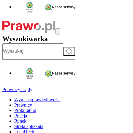
Nasze serwisy
Wyszukiwarka
Szukaj
Nasze serwisy
Prawnicy i sądy
Wymiar sprawiedliwości
Prawnicy
Prokuratura
Policja
Rynek
Strefa aplikanta
LegalTech