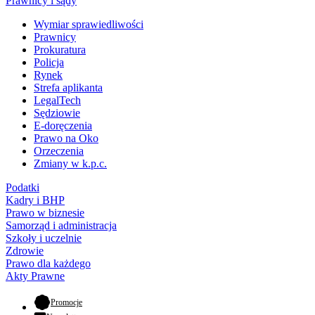
Prawnicy i sądy
Wymiar sprawiedliwości
Prawnicy
Prokuratura
Policja
Rynek
Strefa aplikanta
LegalTech
Sędziowie
E-doręczenia
Prawo na Oko
Orzeczenia
Zmiany w k.p.c.
Podatki
Kadry i BHP
Prawo w biznesie
Samorząd i administracja
Szkoły i uczelnie
Zdrowie
Prawo dla każdego
Akty Prawne
- otwiera się w nowej karcie
Promocje