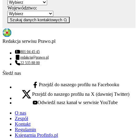
Województwo:
Szukaj danych kontaktowych
Redakcja serwisu Prawo.pl
801 04 45 45
Numer telefonu:
redakcja@prawo.pl
Adres email:
22 535 88 00
Numer telefonu:
Śledź nas
Przejdź do naszego profilu na Facebooku
facebook - otwiera się w nowej karcie
Przejdź do naszego profilu na X (dawniej Twitter)
x - otwiera się w nowej karcie
Odwiedź nasz kanał w serwisie YouTube
youtube - otwiera się w nowej karcie
O nas
Zespół
Kontakt
Regulamin
Księgarnia Profinfo.pl