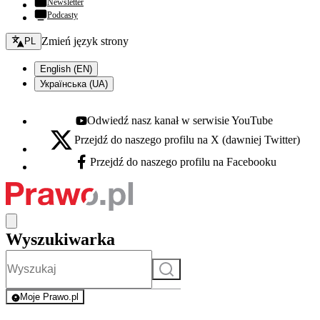
Newsletter
Podcasty
Zmień język - bieżący:
Zmień język strony
PL
English (EN)
Українська (UA)
Odwiedź nasz kanał w serwisie YouTube
Youtube - otwiera się w nowej karcie
Przejdź do naszego profilu na X (dawniej Twitter)
X - otwiera się w nowej karcie
Przejdź do naszego profilu na Facebooku
Facebook - otwiera się w nowej karcie
Wyszukiwarka
Szukaj
Moje Prawo.pl
- rejestracja i logowanie do serwisu