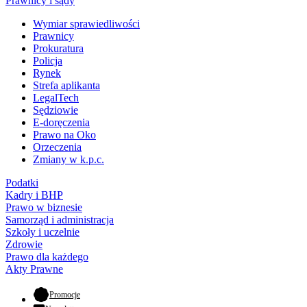
Prawnicy i sądy
Wymiar sprawiedliwości
Prawnicy
Prokuratura
Policja
Rynek
Strefa aplikanta
LegalTech
Sędziowie
E-doręczenia
Prawo na Oko
Orzeczenia
Zmiany w k.p.c.
Podatki
Kadry i BHP
Prawo w biznesie
Samorząd i administracja
Szkoły i uczelnie
Zdrowie
Prawo dla każdego
Akty Prawne
- otwiera się w nowej karcie
Promocje