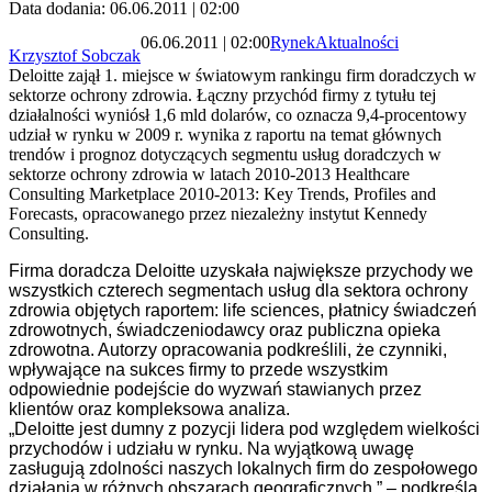
Data dodania: 06.06.2011 | 02:00
06.06.2011 | 02:00
Rynek
Aktualności
Krzysztof Sobczak
Deloitte zajął 1. miejsce w światowym rankingu firm doradczych w
sektorze ochrony zdrowia. Łączny przychód firmy z tytułu tej
działalności wyniósł 1,6 mld dolarów, co oznacza 9,4-procentowy
udział w rynku w 2009 r. wynika z raportu na temat głównych
trendów i prognoz dotyczących segmentu usług doradczych w
sektorze ochrony zdrowia w latach 2010-2013 Healthcare
Consulting Marketplace 2010-2013: Key Trends, Profiles and
Forecasts, opracowanego przez niezależny instytut Kennedy
Consulting.
Firma doradcza Deloitte uzyskała największe przychody we
wszystkich czterech segmentach usług dla sektora ochrony
zdrowia objętych raportem: life sciences, płatnicy świadczeń
zdrowotnych, świadczeniodawcy oraz publiczna opieka
zdrowotna. Autorzy opracowania podkreślili, że czynniki,
wpływające na sukces firmy to przede wszystkim
odpowiednie podejście do wyzwań stawianych przez
klientów oraz kompleksowa analiza.
„Deloitte jest dumny z pozycji lidera pod względem wielkości
przychodów i udziału w rynku. Na wyjątkową uwagę
zasługują zdolności naszych lokalnych firm do zespołowego
działania w różnych obszarach geograficznych.” – podkreśla