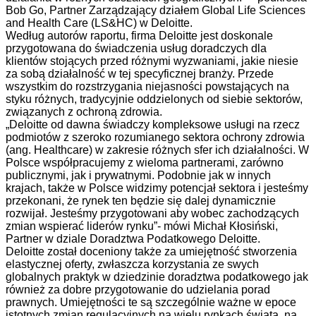
Bob Go, Partner Zarządzający działem Global Life Sciences
and Health Care (LS&HC) w Deloitte.
Według autorów raportu, firma Deloitte jest doskonale
przygotowana do świadczenia usług doradczych dla
klientów stojących przed różnymi wyzwaniami, jakie niesie
za sobą działalność w tej specyficznej branży. Przede
wszystkim do rozstrzygania niejasności powstających na
styku różnych, tradycyjnie oddzielonych od siebie sektorów,
związanych z ochroną zdrowia.
„Deloitte od dawna świadczy kompleksowe usługi na rzecz
podmiotów z szeroko rozumianego sektora ochrony zdrowia
(ang. Healthcare) w zakresie różnych sfer ich działalności. W
Polsce współpracujemy z wieloma partnerami, zarówno
publicznymi, jak i prywatnymi. Podobnie jak w innych
krajach, także w Polsce widzimy potencjał sektora i jesteśmy
przekonani, że rynek ten będzie się dalej dynamicznie
rozwijał. Jesteśmy przygotowani aby wobec zachodzących
zmian wspierać liderów rynku”- mówi Michał Kłosiński,
Partner w dziale Doradztwa Podatkowego Deloitte.
Deloitte został doceniony także za umiejętność stworzenia
elastycznej oferty, zwłaszcza korzystania ze swych
globalnych praktyk w dziedzinie doradztwa podatkowego jak
również za dobre przygotowanie do udzielania porad
prawnych. Umiejętności te są szczególnie ważne w epoce
istotnych zmian regulacyjnych na wielu rynkach świata, na