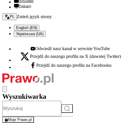
Newsletter
Podcasty
Zmień język - bieżący:
Zmień język strony
PL
English (EN)
Українська (UA)
Odwiedź nasz kanał w serwisie YouTube
Youtube - otwiera się w nowej karcie
Przejdź do naszego profilu na X (dawniej Twitter)
X - otwiera się w nowej karcie
Przejdź do naszego profilu na Facebooku
Facebook - otwiera się w nowej karcie
Wyszukiwarka
Szukaj
Moje Prawo.pl
- rejestracja i logowanie do serwisu