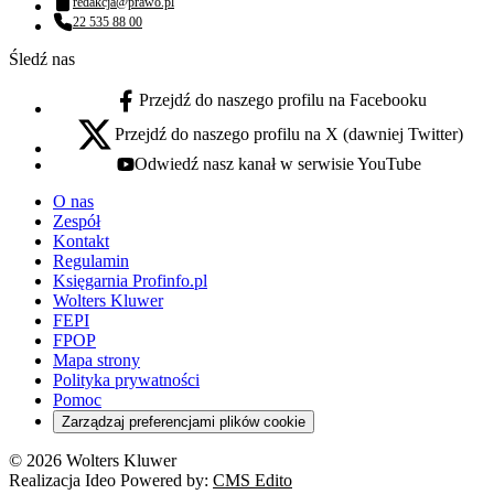
redakcja@prawo.pl
Adres email:
22 535 88 00
Numer telefonu:
Śledź nas
Przejdź do naszego profilu na Facebooku
facebook - otwiera się w nowej karcie
Przejdź do naszego profilu na X (dawniej Twitter)
x - otwiera się w nowej karcie
Odwiedź nasz kanał w serwisie YouTube
youtube - otwiera się w nowej karcie
O nas
Zespół
Kontakt
Regulamin
Księgarnia Profinfo.pl
Wolters Kluwer
FEPI
FPOP
Mapa strony
Polityka prywatności
Pomoc
Zarządzaj preferencjami plików cookie
© 2026 Wolters Kluwer
Realizacja Ideo Powered by:
CMS Edito