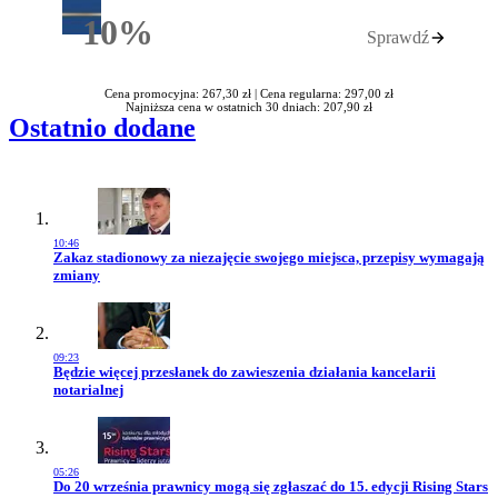
10%
Sprawdź
Rabatu
Cena promocyjna: 267,30 zł |
Cena regularna: 297,00 zł
Najniższa cena w ostatnich 30 dniach: 207,90 zł
Ostatnio dodane
10:46
Przejdź do artykułu:
Zakaz stadionowy za niezajęcie swojego miejsca, przepisy wymagają
zmiany
09:23
Przejdź do artykułu:
Będzie więcej przesłanek do zawieszenia działania kancelarii
notarialnej
05:26
Przejdź do artykułu:
Do 20 września prawnicy mogą się zgłaszać do 15. edycji Rising Stars