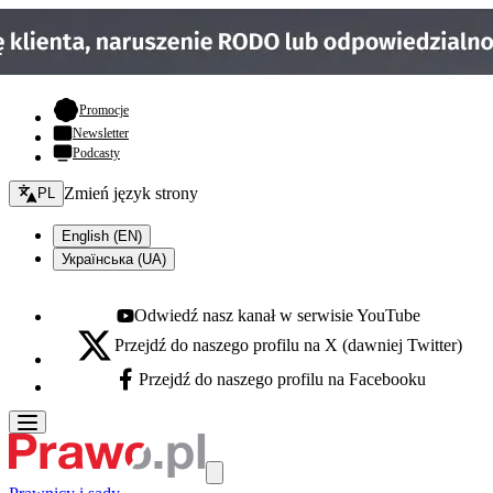
- otwiera się w nowej karcie
Promocje
Newsletter
Podcasty
Zmień język - bieżący:
Zmień język strony
PL
English (EN)
Українська (UA)
Odwiedź nasz kanał w serwisie YouTube
Youtube - otwiera się w nowej karcie
Przejdź do naszego profilu na X (dawniej Twitter)
X - otwiera się w nowej karcie
Przejdź do naszego profilu na Facebooku
Facebook - otwiera się w nowej karcie