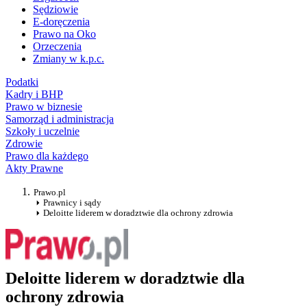
Sędziowie
E-doręczenia
Prawo na Oko
Orzeczenia
Zmiany w k.p.c.
Podatki
Kadry i BHP
Prawo w biznesie
Samorząd i administracja
Szkoły i uczelnie
Zdrowie
Prawo dla każdego
Akty Prawne
Prawo.pl
Prawnicy i sądy
Deloitte liderem w doradztwie dla ochrony zdrowia
Deloitte liderem w doradztwie dla
ochrony zdrowia