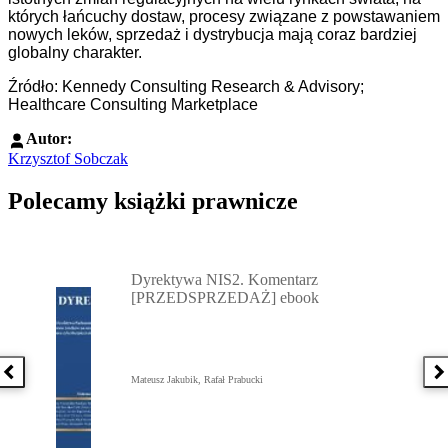
których łańcuchy dostaw, procesy związane z powstawaniem
nowych leków, sprzedaż i dystrybucja mają coraz bardziej
globalny charakter.
Źródło: Kennedy Consulting Research & Advisory;
Healthcare Consulting Marketplace
Autor:
Krzysztof Sobczak
Polecamy książki prawnicze
Przejdź do: Dyrektywa NIS2. Komentarz [PRZEDSPRZEDAŻ] ebook,
Dyrektywa NIS2. Komentarz
[PRZEDSPRZEDAŻ] ebook
Poprzednia książka
N
Mateusz Jakubik, Rafał Prabucki