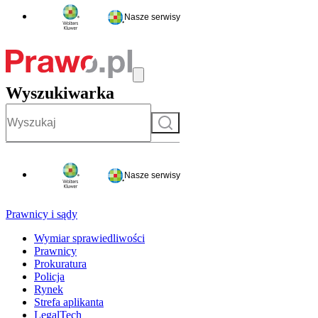
Nasze serwisy
Wyszukiwarka
Szukaj
Nasze serwisy
Prawnicy i sądy
Wymiar sprawiedliwości
Prawnicy
Prokuratura
Policja
Rynek
Strefa aplikanta
LegalTech