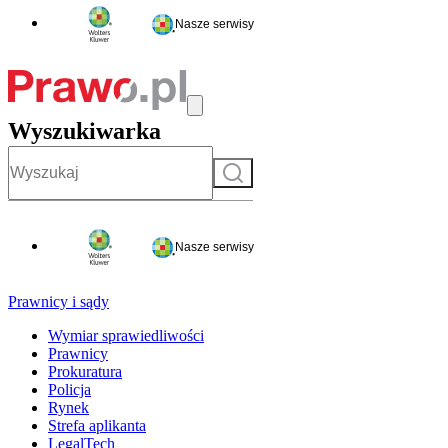
Nasze serwisy
Wyszukiwarka
Szukaj
Nasze serwisy
Prawnicy i sądy
Wymiar sprawiedliwości
Prawnicy
Prokuratura
Policja
Rynek
Strefa aplikanta
LegalTech