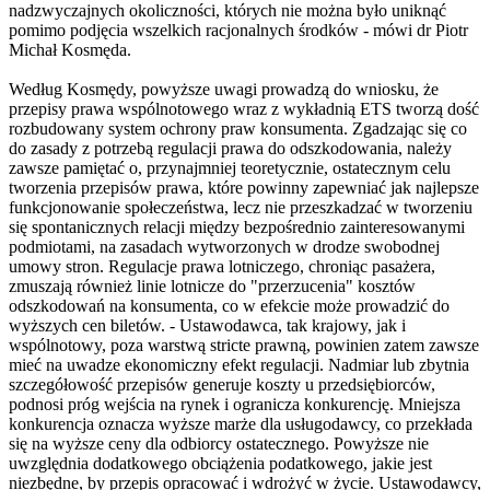
nadzwyczajnych okoliczności, których nie można było uniknąć
pomimo podjęcia wszelkich racjonalnych środków - mówi dr Piotr
Michał Kosmęda.
Według Kosmędy, powyższe uwagi prowadzą do wniosku, że
przepisy prawa wspólnotowego wraz z wykładnią ETS tworzą dość
rozbudowany system ochrony praw konsumenta. Zgadzając się co
do zasady z potrzebą regulacji prawa do odszkodowania, należy
zawsze pamiętać o, przynajmniej teoretycznie, ostatecznym celu
tworzenia przepisów prawa, które powinny zapewniać jak najlepsze
funkcjonowanie społeczeństwa, lecz nie przeszkadzać w tworzeniu
się spontanicznych relacji między bezpośrednio zainteresowanymi
podmiotami, na zasadach wytworzonych w drodze swobodnej
umowy stron. Regulacje prawa lotniczego, chroniąc pasażera,
zmuszają również linie lotnicze do "przerzucenia" kosztów
odszkodowań na konsumenta, co w efekcie może prowadzić do
wyższych cen biletów. - Ustawodawca, tak krajowy, jak i
wspólnotowy, poza warstwą stricte prawną, powinien zatem zawsze
mieć na uwadze ekonomiczny efekt regulacji. Nadmiar lub zbytnia
szczegółowość przepisów generuje koszty u przedsiębiorców,
podnosi próg wejścia na rynek i ogranicza konkurencję. Mniejsza
konkurencja oznacza wyższe marże dla usługodawcy, co przekłada
się na wyższe ceny dla odbiorcy ostatecznego. Powyższe nie
uwzględnia dodatkowego obciążenia podatkowego, jakie jest
niezbędne, by przepis opracować i wdrożyć w życie. Ustawodawcy,