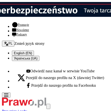
- otwiera się w nowej karcie
Promocje
Newsletter
Podcasty
Zmień język - bieżący:
Zmień język strony
PL
English (EN)
Українська (UA)
Odwiedź nasz kanał w serwisie YouTube
Youtube - otwiera się w nowej karcie
Przejdź do naszego profilu na X (dawniej Twitter)
X - otwiera się w nowej karcie
Przejdź do naszego profilu na Facebooku
Facebook - otwiera się w nowej karcie