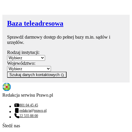
Baza teleadresowa
Sprawdź darmowy dostęp do pełnej bazy m.in. sądów i
urzędów.
Rodzaj instytucji:
Województwo:
Szukaj danych kontaktowych
Redakcja serwisu Prawo.pl
801 04 45 45
Numer telefonu:
redakcja@prawo.pl
Adres email:
22 535 88 00
Numer telefonu:
Śledź nas