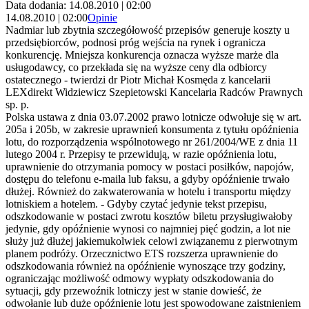
Data dodania: 14.08.2010 | 02:00
14.08.2010 | 02:00
Opinie
Nadmiar lub zbytnia szczegółowość przepisów generuje koszty u
przedsiębiorców, podnosi próg wejścia na rynek i ogranicza
konkurencję. Mniejsza konkurencja oznacza wyższe marże dla
usługodawcy, co przekłada się na wyższe ceny dla odbiorcy
ostatecznego - twierdzi dr Piotr Michał Kosmęda z kancelarii
LEXdirekt Widziewicz Szepietowski Kancelaria Radców Prawnych
sp. p.
Polska ustawa z dnia 03.07.2002 prawo lotnicze odwołuje się w art.
205a i 205b, w zakresie uprawnień konsumenta z tytułu opóźnienia
lotu, do rozporządzenia wspólnotowego nr 261/2004/WE z dnia 11
lutego 2004 r. Przepisy te przewidują, w razie opóźnienia lotu,
uprawnienie do otrzymania pomocy w postaci posiłków, napojów,
dostępu do telefonu e-maila lub faksu, a gdyby opóźnienie trwało
dłużej. Również do zakwaterowania w hotelu i transportu między
lotniskiem a hotelem. - Gdyby czytać jedynie tekst przepisu,
odszkodowanie w postaci zwrotu kosztów biletu przysługiwałoby
jedynie, gdy opóźnienie wynosi co najmniej pięć godzin, a lot nie
służy już dłużej jakiemukolwiek celowi związanemu z pierwotnym
planem podróży. Orzecznictwo ETS rozszerza uprawnienie do
odszkodowania również na opóźnienie wynoszące trzy godziny,
ograniczając możliwość odmowy wypłaty odszkodowania do
sytuacji, gdy przewoźnik lotniczy jest w stanie dowieść, że
odwołanie lub duże opóźnienie lotu jest spowodowane zaistnieniem