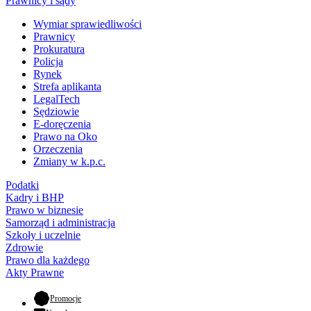
Prawnicy i sądy
Wymiar sprawiedliwości
Prawnicy
Prokuratura
Policja
Rynek
Strefa aplikanta
LegalTech
Sędziowie
E-doręczenia
Prawo na Oko
Orzeczenia
Zmiany w k.p.c.
Podatki
Kadry i BHP
Prawo w biznesie
Samorząd i administracja
Szkoły i uczelnie
Zdrowie
Prawo dla każdego
Akty Prawne
- otwiera się w nowej karcie
Promocje