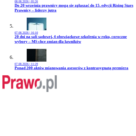
08.08.2026 | 05:26
Przejdź do artykułu:
Do 20 września prawnicy mogą się zgłaszać do 15. edycji Rising Stars
Prawnicy – liderzy jutra
07.08.2026 | 16:10
Przejdź do artykułu:
20 dni na sali sądowej, 4 obowiązkowe szkolenia w roku, coroczne
wybory – MS chce zmian dla ławników
07.08.2026 | 11:29
Przejdź do artykułu:
Ponad 200 aktów mianowania asesorów z kontrasygnatą premiera