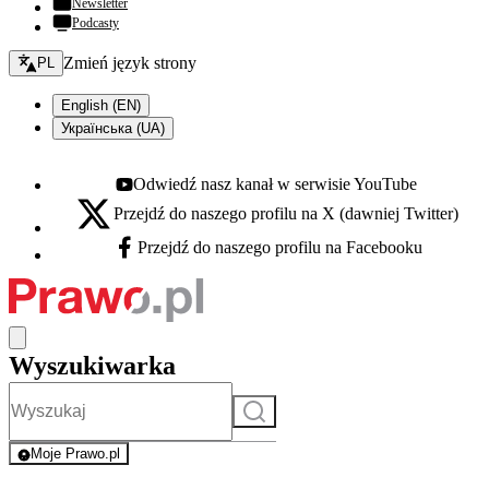
Newsletter
Podcasty
Zmień język - bieżący:
Zmień język strony
PL
English (EN)
Українська (UA)
Odwiedź nasz kanał w serwisie YouTube
Youtube - otwiera się w nowej karcie
Przejdź do naszego profilu na X (dawniej Twitter)
X - otwiera się w nowej karcie
Przejdź do naszego profilu na Facebooku
Facebook - otwiera się w nowej karcie
Wyszukiwarka
Szukaj
Moje Prawo.pl
- rejestracja i logowanie do serwisu