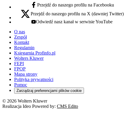
Przejdź do naszego profilu na Facebooku
facebook - otwiera się w nowej karcie
Przejdź do naszego profilu na X (dawniej Twitter)
x - otwiera się w nowej karcie
Odwiedź nasz kanał w serwisie YouTube
youtube - otwiera się w nowej karcie
O nas
Zespół
Kontakt
Regulamin
Księgarnia Profinfo.pl
Wolters Kluwer
FEPI
FPOP
Mapa strony
Polityka prywatności
Pomoc
Zarządzaj preferencjami plików cookie
© 2026 Wolters Kluwer
Realizacja Ideo Powered by:
CMS Edito