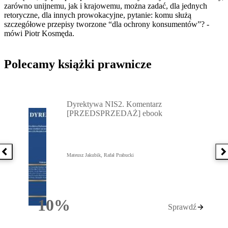
zarówno unijnemu, jak i krajowemu, można zadać, dla jednych
retoryczne, dla innych prowokacyjne, pytanie: komu służą
szczegółowe przepisy tworzone “dla ochrony konsumentów”? -
mówi Piotr Kosmęda.
Polecamy książki prawnicze
Przejdź do: Dyrektywa NIS2. Komentarz [PRZEDSPRZEDAŻ] ebook,
Dyrektywa NIS2. Komentarz
[PRZEDSPRZEDAŻ] ebook
Poprzednia książka
N
Mateusz Jakubik, Rafał Prabucki
10%
Sprawdź
Rabatu