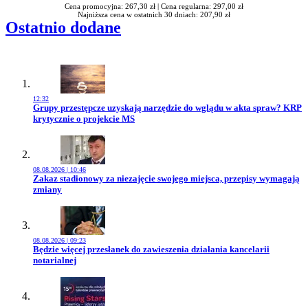
Cena promocyjna: 267,30 zł |
Cena regularna: 297,00 zł
Najniższa cena w ostatnich 30 dniach: 207,90 zł
Ostatnio dodane
12:32
Przejdź do artykułu:
Grupy przestępcze uzyskają narzędzie do wglądu w akta spraw? KRP
krytycznie o projekcie MS
08.08.2026 | 10:46
Przejdź do artykułu:
Zakaz stadionowy za niezajęcie swojego miejsca, przepisy wymagają
zmiany
08.08.2026 | 09:23
Przejdź do artykułu:
Będzie więcej przesłanek do zawieszenia działania kancelarii
notarialnej