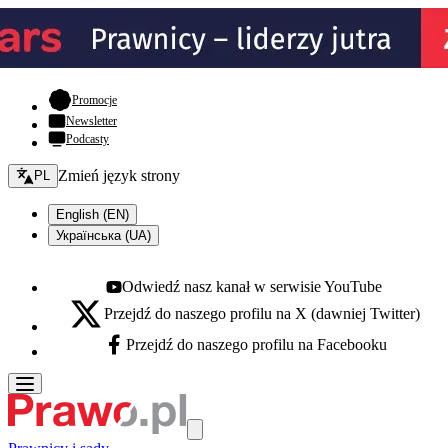
- otwiera się w nowej karcie
Promocje
Newsletter
Podcasty
Zmień język - bieżący:
Zmień język strony
PL
English (EN)
Українська (UA)
Odwiedź nasz kanał w serwisie YouTube
Youtube - otwiera się w nowej karcie
Przejdź do naszego profilu na X (dawniej Twitter)
X - otwiera się w nowej karcie
Przejdź do naszego profilu na Facebooku
Facebook - otwiera się w nowej karcie