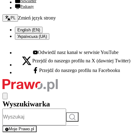
Newsletter
Podcasty
Zmień język - bieżący:
Zmień język strony
PL
English (EN)
Українська (UA)
Odwiedź nasz kanał w serwisie YouTube
Youtube - otwiera się w nowej karcie
Przejdź do naszego profilu na X (dawniej Twitter)
X - otwiera się w nowej karcie
Przejdź do naszego profilu na Facebooku
Facebook - otwiera się w nowej karcie
Wyszukiwarka
Szukaj
Moje Prawo.pl
- rejestracja i logowanie do serwisu