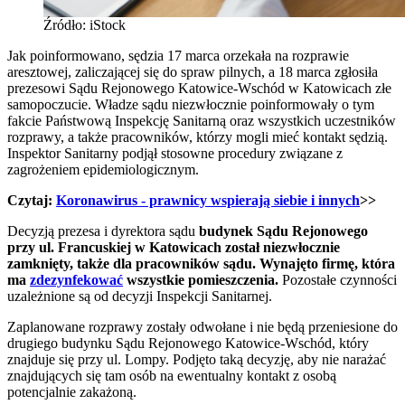
Źródło: iStock
Jak poinformowano, sędzia 17 marca orzekała na rozprawie
aresztowej, zaliczającej się do spraw pilnych, a 18 marca zgłosiła
prezesowi Sądu Rejonowego Katowice-Wschód w Katowicach złe
samopoczucie. Władze sądu niezwłocznie poinformowały o tym
fakcie Państwową Inspekcję Sanitarną oraz wszystkich uczestników
rozprawy, a także pracowników, którzy mogli mieć kontakt sędzią.
Inspektor Sanitarny podjął stosowne procedury związane z
zagrożeniem epidemiologicznym.
Czytaj:
Koronawirus - prawnicy wspierają siebie i innych
>>
Decyzją prezesa i dyrektora sądu
budynek Sądu Rejonowego
przy ul. Francuskiej w Katowicach został niezwłocznie
zamknięty, także dla pracowników sądu. Wynajęto firmę, która
ma
zdezynfekować
wszystkie pomieszczenia.
Pozostałe czynności
uzależnione są od decyzji Inspekcji Sanitarnej.
Zaplanowane rozprawy zostały odwołane i nie będą przeniesione do
drugiego budynku Sądu Rejonowego Katowice-Wschód, który
znajduje się przy ul. Lompy. Podjęto taką decyzję, aby nie narażać
znajdujących się tam osób na ewentualny kontakt z osobą
potencjalnie zakażoną.