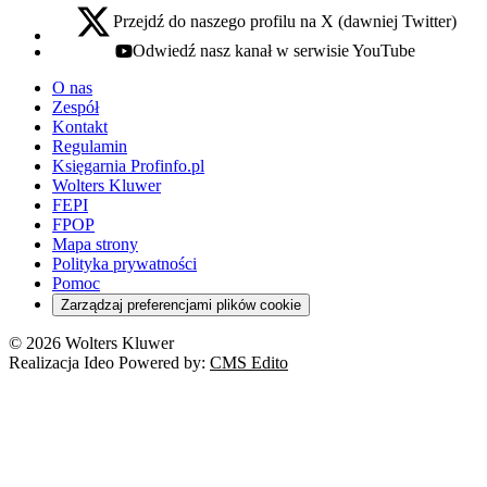
Przejdź do naszego profilu na X (dawniej Twitter)
x - otwiera się w nowej karcie
Odwiedź nasz kanał w serwisie YouTube
youtube - otwiera się w nowej karcie
O nas
Zespół
Kontakt
Regulamin
Księgarnia Profinfo.pl
Wolters Kluwer
FEPI
FPOP
Mapa strony
Polityka prywatności
Pomoc
Zarządzaj preferencjami plików cookie
© 2026 Wolters Kluwer
Realizacja Ideo Powered by:
CMS Edito