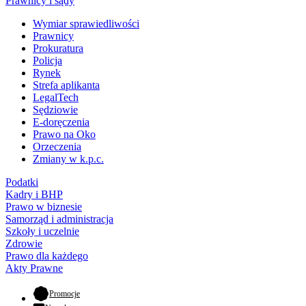
Prawnicy i sądy
Wymiar sprawiedliwości
Prawnicy
Prokuratura
Policja
Rynek
Strefa aplikanta
LegalTech
Sędziowie
E-doręczenia
Prawo na Oko
Orzeczenia
Zmiany w k.p.c.
Podatki
Kadry i BHP
Prawo w biznesie
Samorząd i administracja
Szkoły i uczelnie
Zdrowie
Prawo dla każdego
Akty Prawne
- otwiera się w nowej karcie
Promocje