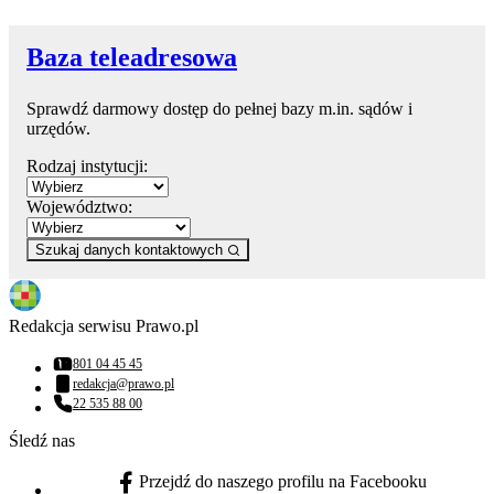
Baza teleadresowa
Sprawdź darmowy dostęp do pełnej bazy m.in. sądów i
urzędów.
Rodzaj instytucji:
Województwo:
Szukaj danych kontaktowych
Redakcja serwisu Prawo.pl
801 04 45 45
Numer telefonu:
redakcja@prawo.pl
Adres email:
22 535 88 00
Numer telefonu:
Śledź nas
Przejdź do naszego profilu na Facebooku
facebook - otwiera się w nowej karcie