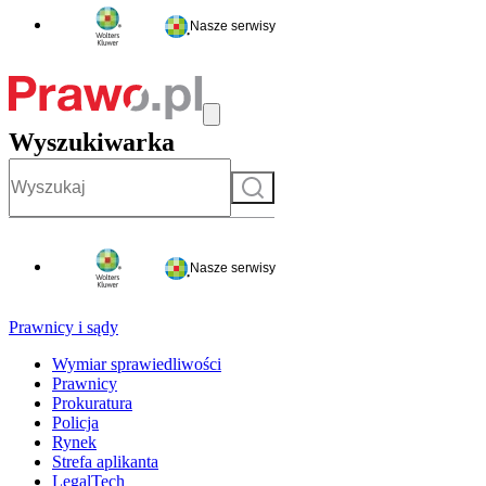
Nasze serwisy
Wyszukiwarka
Szukaj
Nasze serwisy
Prawnicy i sądy
Wymiar sprawiedliwości
Prawnicy
Prokuratura
Policja
Rynek
Strefa aplikanta
LegalTech