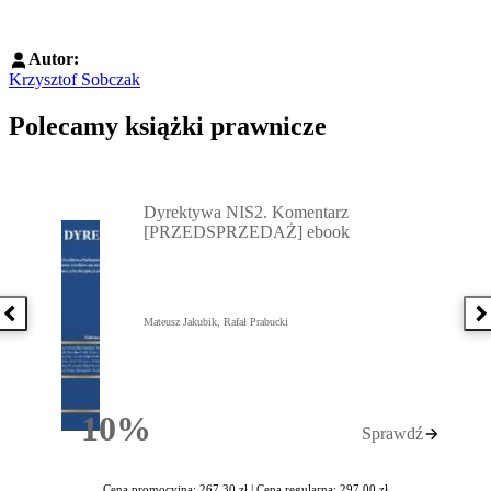
Autor:
Krzysztof Sobczak
Polecamy książki prawnicze
Przejdź do: Dyrektywa NIS2. Komentarz [PRZEDSPRZEDAŻ] ebook,
Dyrektywa NIS2. Komentarz
[PRZEDSPRZEDAŻ] ebook
Poprzednia książka
N
Mateusz Jakubik, Rafał Prabucki
10%
Sprawdź
Rabatu
Cena promocyjna: 267,30 zł |
Cena regularna: 297,00 zł