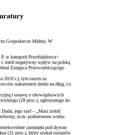
kuratury
scytu Gospodarcze Maliny. W
 P. w kategorii Przedsiębiorca>
r. mieli negatywny wpływ na polską
odebrał Zastępca Przewodniczącego
a 2010 r.), tym razem za
dowców nałożeniem limitu na dług, co
acyjną i ustawę o obowiązkowych
awickiego (28 proc.), zgłoszonego do
 Duda, jego szef – „Musi zrobić
reformy, m.in. podniesienie wieku
konsekwentnie zamiatała pod dywan
kus (31 proc.), który szukał oszustów