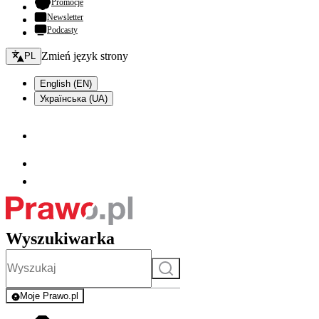
- otwiera się w nowej karcie
Promocje
Newsletter
Podcasty
Zmień język - bieżący:
Zmień język strony
PL
English (EN)
Українська (UA)
Wyszukiwarka
Szukaj
Moje Prawo.pl
- rejestracja i logowanie do serwisu