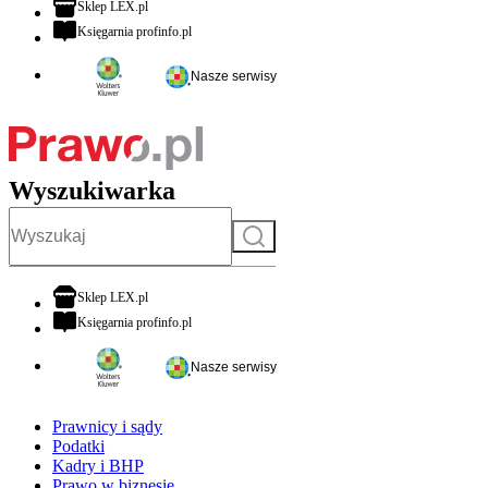
otwiera się w nowej karcie
Sklep LEX.pl
otwiera się w nowej karcie
Księgarnia profinfo.pl
Nasze serwisy
Wyszukiwarka
Szukaj
otwiera się w nowej karcie
Sklep LEX.pl
otwiera się w nowej karcie
Księgarnia profinfo.pl
Nasze serwisy
Prawnicy i sądy
Podatki
Kadry i BHP
Prawo w biznesie