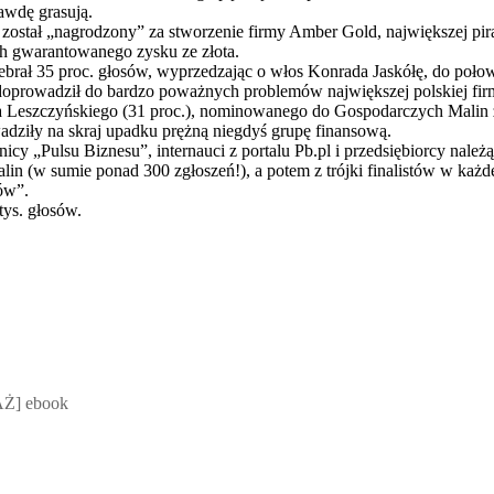
rawdę grasują.
 został „nagrodzony” za stworzenie firmy Amber Gold, największej pira
ch gwarantowanego zysku ze złota.
ebrał 35 proc. głosów, wyprzedzając o włos Konrada Jaskółę, do połow
 doprowadził do bardzo poważnych problemów największej polskiej fi
a Leszczyńskiego (31 proc.), nominowanego do Gospodarczych Malin za
adziły na skraj upadku prężną niegdyś grupę finansową.
icy „Pulsu Biznesu”, internauci z portalu Pb.pl i przedsiębiorcy nal
lin (w sumie ponad 300 zgłoszeń!), a potem z trójki finalistów w każd
ów”.
tys. głosów.
 Mateusz Jakubik, Rafał Prabucki - otwiera się w nowym oknie
Ż] ebook