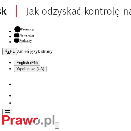
- otwiera się w nowej karcie
Promocje
Newsletter
Podcasty
Zmień język - bieżący:
Zmień język strony
PL
English (EN)
Українська (UA)