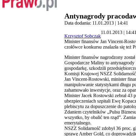
Antynagrody pracodawc
Data dodania: 11.01.2013 | 14:41
11.01.2013 | 14:4
Krzysztof Sobczak
Minister finansów Jan Vincent-Rostow
czołówce konkursu znalazła się też
Minister finansów nagrodzony został 
Gospodarcze Maliny to antynagrody 
gospodarkę, szkodzili przedsiębiorcz
Komisji Krajowej NSZZ Solidarność,
Jan Vincent-Rostowski, minister fina
manipulowanie statystykami długu pu
zahamowało inwestycje, oraz za opar
Minister Jacek Rostowski zebrał 43
ubezpieczeniach szpitali Ewę Kopacz 
plebiscytu za dopuszczenie do patol
Zdaniem czytelników „Pulsu Biznesu”
wszystko, by obalić ten rząd”. Zamia
emerytalnego.
NSZZ Solidarność zdobył 36 proc. g
sprawę Amber Gold, co doprowadziło d