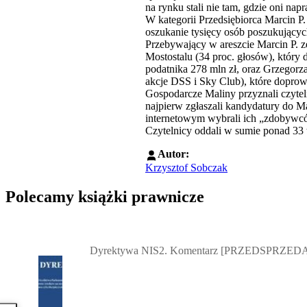
na rynku stali nie tam, gdzie oni nap
W kategorii Przedsiębiorca Marcin P.
oszukanie tysięcy osób poszukujący
Przebywający w areszcie Marcin P. z
Mostostalu (34 proc. głosów), który
podatnika 278 mln zł, oraz Grzegorz
akcje DSS i Sky Club), które doprow
Gospodarcze Maliny przyznali czyteln
najpierw zgłaszali kandydatury do Ma
internetowym wybrali ich „zdobywc
Czytelnicy oddali w sumie ponad 33 
Autor:
Krzysztof Sobczak
Polecamy książki prawnicze
Przejdź do: Dyrektywa NIS2. Komentarz [PRZEDSPRZEDAŻ] ebook,
Dyrektywa NIS2. Komentarz [PRZEDSPRZEDA