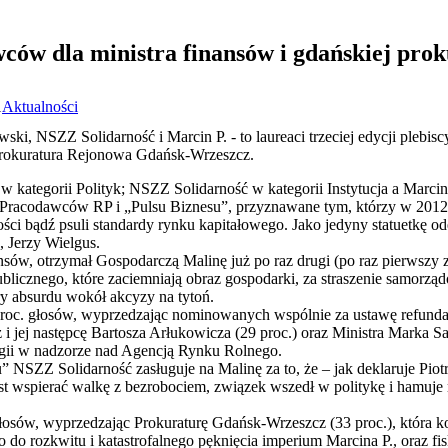
ów dla ministra finansów i gdańskiej pro
1
Aktualności
ski, NSZZ Solidarność i Marcin P. - to laureaci trzeciej edycji plebi
 Prokuratura Rejonowa Gdańsk-Wrzeszcz.
w kategorii Polityk; NSZZ Solidarność w kategorii Instytucja a Marcin
Pracodawców RP i „Pulsu Biznesu”, przyznawane tym, którzy w 2012 
ości bądź psuli standardy rynku kapitałowego. Jako jedyny statuetkę 
 Jerzy Wielgus.
nsów, otrzymał Gospodarczą Malinę już po raz drugi (po raz pierwszy z
blicznego, które zaciemniają obraz gospodarki, za straszenie samorzą
y absurdu wokół akcyzy na tytoń.
 proc. głosów, wyprzedzając nominowanych wspólnie za ustawę refund
i jej następcę Bartosza Arłukowicza (29 proc.) oraz Ministra Marka S
ogii w nadzorze nad Agencją Rynku Rolnego.
 NSZZ Solidarność zasługuje na Malinę za to, że – jak deklaruje Piotr
st wspierać walkę z bezrobociem, związek wszedł w politykę i hamuje 
łosów, wyprzedzając Prokuraturę Gdańsk-Wrzeszcz (33 proc.), która 
o rozkwitu i katastrofalnego pęknięcia imperium Marcina P., oraz fis