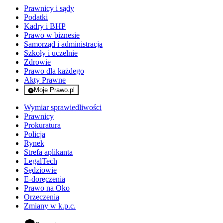
Prawnicy i sądy
Podatki
Kadry i BHP
Prawo w biznesie
Samorząd i administracja
Szkoły i uczelnie
Zdrowie
Prawo dla każdego
Akty Prawne
Moje Prawo.pl
- rejestracja i logowanie do serwisu
Wymiar sprawiedliwości
Prawnicy
Prokuratura
Policja
Rynek
Strefa aplikanta
LegalTech
Sędziowie
E-doręczenia
Prawo na Oko
Orzeczenia
Zmiany w k.p.c.