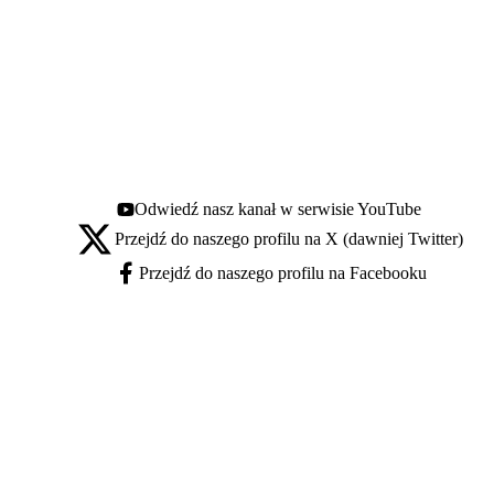
Odwiedź nasz kanał w serwisie YouTube
Youtube - otwiera się w nowej karcie
Przejdź do naszego profilu na X (dawniej Twitter)
X - otwiera się w nowej karcie
Przejdź do naszego profilu na Facebooku
Facebook - otwiera się w nowej karcie