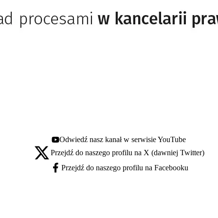
Odwiedź nasz kanał w serwisie YouTube
Youtube - otwiera się w nowej karcie
Przejdź do naszego profilu na X (dawniej Twitter)
X - otwiera się w nowej karcie
Przejdź do naszego profilu na Facebooku
Facebook - otwiera się w nowej karcie