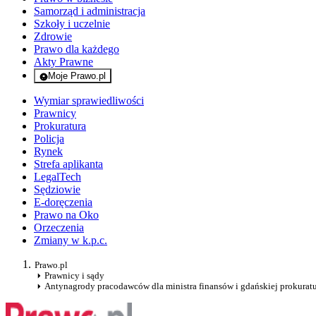
Samorząd i administracja
Szkoły i uczelnie
Zdrowie
Prawo dla każdego
Akty Prawne
Moje Prawo.pl
- rejestracja i logowanie do serwisu
Wymiar sprawiedliwości
Prawnicy
Prokuratura
Policja
Rynek
Strefa aplikanta
LegalTech
Sędziowie
E-doręczenia
Prawo na Oko
Orzeczenia
Zmiany w k.p.c.
Prawo.pl
Prawnicy i sądy
Antynagrody pracodawców dla ministra finansów i gdańskiej prokurat