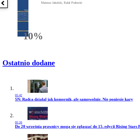
Mateusz Jakubik, Rafał Prabucki
Poprzednia książka
10%
Rabatu
Ostatnio dodane
05:42
Przejdź do artykułu:
SN: Radca działał jak komornik, ale samowolnie. Nie poniesie kary
05:26
Przejdź do artykułu:
Do 20 września prawnicy mogą się zgłaszać do 15. edycji Rising Stars 