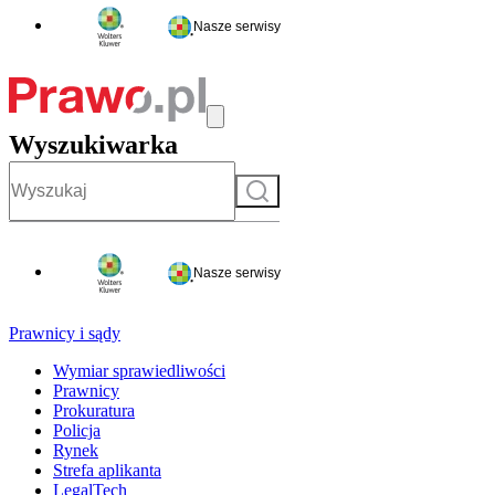
Nasze serwisy
Wyszukiwarka
Szukaj
Nasze serwisy
Prawnicy i sądy
Wymiar sprawiedliwości
Prawnicy
Prokuratura
Policja
Rynek
Strefa aplikanta
LegalTech