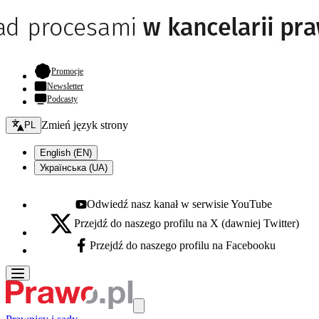
- otwiera się w nowej karcie
Promocje
Newsletter
Podcasty
Zmień język - bieżący:
Zmień język strony
PL
English (EN)
Українська (UA)
Odwiedź nasz kanał w serwisie YouTube
Youtube - otwiera się w nowej karcie
Przejdź do naszego profilu na X (dawniej Twitter)
X - otwiera się w nowej karcie
Przejdź do naszego profilu na Facebooku
Facebook - otwiera się w nowej karcie