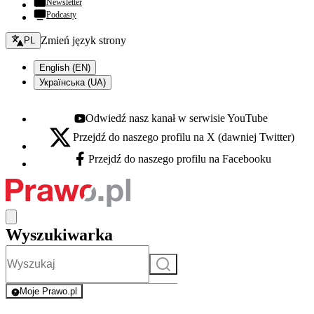
Newsletter
Podcasty
Zmień język - bieżący:
Zmień język strony
PL
English (EN)
Українська (UA)
Odwiedź nasz kanał w serwisie YouTube
Youtube - otwiera się w nowej karcie
Przejdź do naszego profilu na X (dawniej Twitter)
X - otwiera się w nowej karcie
Przejdź do naszego profilu na Facebooku
Facebook - otwiera się w nowej karcie
Wyszukiwarka
Szukaj
Moje Prawo.pl
- rejestracja i logowanie do serwisu