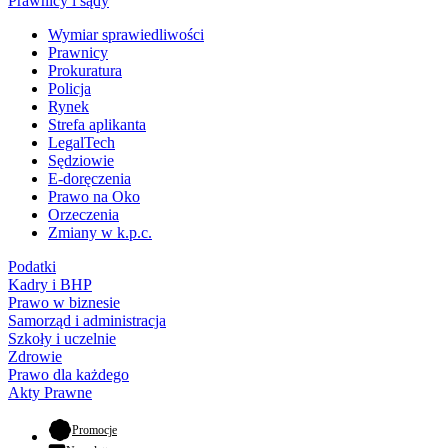
Prawnicy i sądy
Wymiar sprawiedliwości
Prawnicy
Prokuratura
Policja
Rynek
Strefa aplikanta
LegalTech
Sędziowie
E-doręczenia
Prawo na Oko
Orzeczenia
Zmiany w k.p.c.
Podatki
Kadry i BHP
Prawo w biznesie
Samorząd i administracja
Szkoły i uczelnie
Zdrowie
Prawo dla każdego
Akty Prawne
- otwiera się w nowej karcie
Promocje