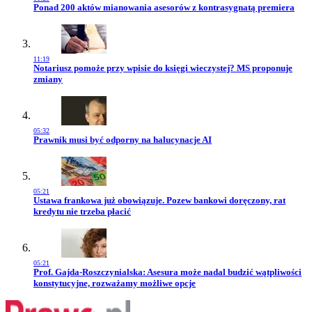
Przejdź do artykułu:
Ponad 200 aktów mianowania asesorów z kontrasygnatą premiera
11:19
Przejdź do artykułu:
Notariusz pomoże przy wpisie do księgi wieczystej? MS proponuje
zmiany
05:32
Przejdź do artykułu:
Prawnik musi być odporny na halucynacje AI
05:21
Przejdź do artykułu:
Ustawa frankowa już obowiązuje. Pozew bankowi doręczony, rat
kredytu nie trzeba płacić
05:21
Przejdź do artykułu:
Prof. Gajda-Roszczynialska: Asesura może nadal budzić wątpliwości
konstytucyjne, rozważamy możliwe opcje