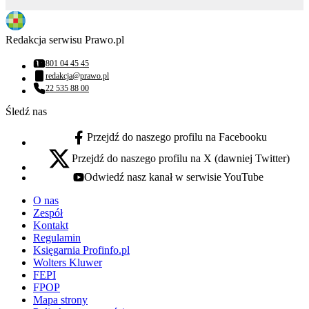
Redakcja serwisu Prawo.pl
801 04 45 45
Numer telefonu:
redakcja@prawo.pl
Adres email:
22 535 88 00
Numer telefonu:
Śledź nas
Przejdź do naszego profilu na Facebooku
facebook - otwiera się w nowej karcie
Przejdź do naszego profilu na X (dawniej Twitter)
x - otwiera się w nowej karcie
Odwiedź nasz kanał w serwisie YouTube
youtube - otwiera się w nowej karcie
O nas
Zespół
Kontakt
Regulamin
Księgarnia Profinfo.pl
Wolters Kluwer
FEPI
FPOP
Mapa strony