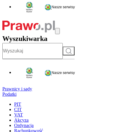
Nasze serwisy
Wyszukiwarka
Szukaj
Nasze serwisy
Prawnicy i sądy
Podatki
PIT
CIT
VAT
Akcyza
Ordynacja
Rachunkowość