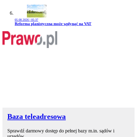
05.08.2026 | 05:37
Przejdź do artykułu:
Reforma planistyczna może wpłynąć na VAT
Baza teleadresowa
Sprawdź darmowy dostęp do pełnej bazy m.in. sądów i
urzędów.