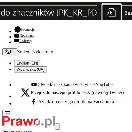
- otwiera się w nowej karcie
Promocje
Newsletter
Podcasty
Zmień język - bieżący:
Zmień język strony
PL
English (EN)
Українська (UA)
Odwiedź nasz kanał w serwisie YouTube
Youtube - otwiera się w nowej karcie
Przejdź do naszego profilu na X (dawniej Twitter)
X - otwiera się w nowej karcie
Przejdź do naszego profilu na Facebooku
Facebook - otwiera się w nowej karcie