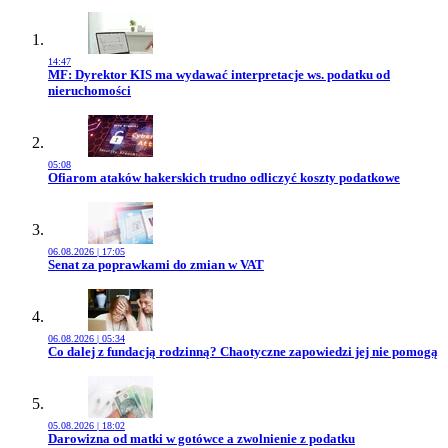
14:47
Przejdź do artykułu:
MF: Dyrektor KIS ma wydawać interpretacje ws. podatku od
nieruchomości
05:08
Przejdź do artykułu:
Ofiarom ataków hakerskich trudno odliczyć koszty podatkowe
06.08.2026 | 17:05
Przejdź do artykułu:
Senat za poprawkami do zmian w VAT
06.08.2026 | 05:34
Przejdź do artykułu:
Co dalej z fundacją rodzinną? Chaotyczne zapowiedzi jej nie pomogą
05.08.2026 | 18:02
Przejdź do artykułu:
Darowizna od matki w gotówce a zwolnienie z podatku