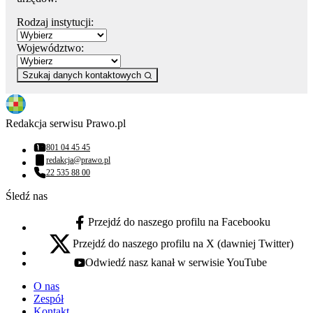
Rodzaj instytucji:
Województwo:
Szukaj danych kontaktowych
Redakcja serwisu Prawo.pl
801 04 45 45
Numer telefonu:
redakcja@prawo.pl
Adres email:
22 535 88 00
Numer telefonu:
Śledź nas
Przejdź do naszego profilu na Facebooku
facebook - otwiera się w nowej karcie
Przejdź do naszego profilu na X (dawniej Twitter)
x - otwiera się w nowej karcie
Odwiedź nasz kanał w serwisie YouTube
youtube - otwiera się w nowej karcie
O nas
Zespół
Kontakt