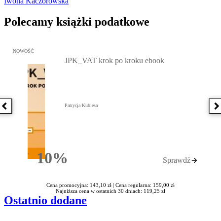
Iwona Kaczorowska
Polecamy książki podatkowe
Przejdź do: JPK_VAT krok po kroku ebook, Patrycja Kubiesa - otw
NOWOŚĆ
JPK_VAT krok po kroku ebook
Patrycja Kubiesa
Poprzednia książka
N
10%
Sprawdź
Rabatu
Cena promocyjna: 143,10 zł |
Cena regularna: 159,00 zł
Najniższa cena w ostatnich 30 dniach: 119,25 zł
Ostatnio dodane