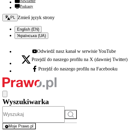
Newsletter
Podcasty
Zmień język - bieżący:
Zmień język strony
PL
English (EN)
Українська (UA)
Odwiedź nasz kanał w serwisie YouTube
Youtube - otwiera się w nowej karcie
Przejdź do naszego profilu na X (dawniej Twitter)
X - otwiera się w nowej karcie
Przejdź do naszego profilu na Facebooku
Facebook - otwiera się w nowej karcie
Wyszukiwarka
Szukaj
Moje Prawo.pl
- rejestracja i logowanie do serwisu