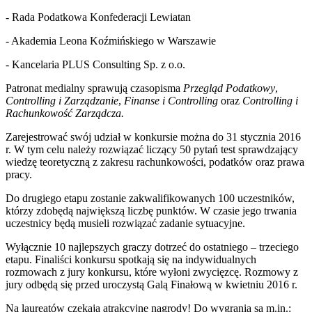
- Rada Podatkowa Konfederacji Lewiatan
- Akademia Leona Koźmińskiego w Warszawie
- Kancelaria PLUS Consulting Sp. z o.o.
Patronat medialny sprawują czasopisma
Przegląd Podatkowy
,
Controlling i Zarządzanie
,
Finanse i
Controlling
oraz
Controlling i
Rachunkowość Zarządcza.
Zarejestrować swój udział w konkursie można do 31 stycznia 2016
r. W tym celu należy rozwiązać liczący 50 pytań test sprawdzający
wiedzę teoretyczną z zakresu rachunkowości, podatków oraz prawa
pracy.
Do drugiego etapu zostanie zakwalifikowanych 100 uczestników,
którzy zdobędą największą liczbę punktów. W czasie jego trwania
uczestnicy będą musieli rozwiązać zadanie sytuacyjne.
Wyłącznie 10 najlepszych graczy dotrzeć do ostatniego – trzeciego
etapu. Finaliści konkursu spotkają się na indywidualnych
rozmowach z jury konkursu, które wyłoni zwycięzcę. Rozmowy z
jury odbędą się przed uroczystą Galą Finałową w kwietniu 2016 r.
Na laureatów czekają atrakcyjne nagrody! Do wygrania są m.in.: