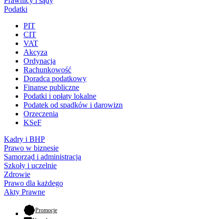
Prawnicy i sądy
Podatki
PIT
CIT
VAT
Akcyza
Ordynacja
Rachunkowość
Doradca podatkowy
Finanse publiczne
Podatki i opłaty lokalne
Podatek od spadków i darowizn
Orzeczenia
KSeF
Kadry i BHP
Prawo w biznesie
Samorząd i administracja
Szkoły i uczelnie
Zdrowie
Prawo dla każdego
Akty Prawne
- otwiera się w nowej karcie
Promocje