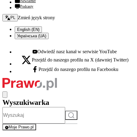
Newsletter
Podcasty
Zmień język - bieżący:
Zmień język strony
PL
English (EN)
Українська (UA)
Odwiedź nasz kanał w serwisie YouTube
Youtube - otwiera się w nowej karcie
Przejdź do naszego profilu na X (dawniej Twitter)
X - otwiera się w nowej karcie
Przejdź do naszego profilu na Facebooku
Facebook - otwiera się w nowej karcie
Wyszukiwarka
Szukaj
Moje Prawo.pl
- rejestracja i logowanie do serwisu