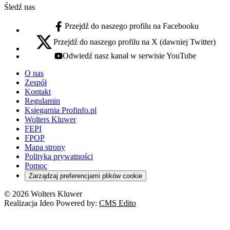
Śledź nas
Przejdź do naszego profilu na Facebooku
facebook - otwiera się w nowej karcie
Przejdź do naszego profilu na X (dawniej Twitter)
x - otwiera się w nowej karcie
Odwiedź nasz kanał w serwisie YouTube
youtube - otwiera się w nowej karcie
O nas
Zespół
Kontakt
Regulamin
Księgarnia Profinfo.pl
Wolters Kluwer
FEPI
FPOP
Mapa strony
Polityka prywatności
Pomoc
Zarządzaj preferencjami plików cookie
© 2026 Wolters Kluwer
Realizacja Ideo Powered by:
CMS Edito