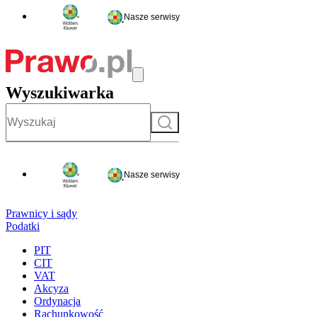
Nasze serwisy
Wyszukiwarka
Szukaj
Nasze serwisy
Prawnicy i sądy
Podatki
PIT
CIT
VAT
Akcyza
Ordynacja
Rachunkowość