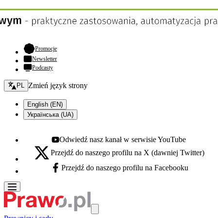
- otwiera się w nowej karcie
Promocje
Newsletter
Podcasty
Zmień język - bieżący:
Zmień język strony
PL
English (EN)
Українська (UA)
Odwiedź nasz kanał w serwisie YouTube
Youtube - otwiera się w nowej karcie
Przejdź do naszego profilu na X (dawniej Twitter)
X - otwiera się w nowej karcie
Przejdź do naszego profilu na Facebooku
Facebook - otwiera się w nowej karcie