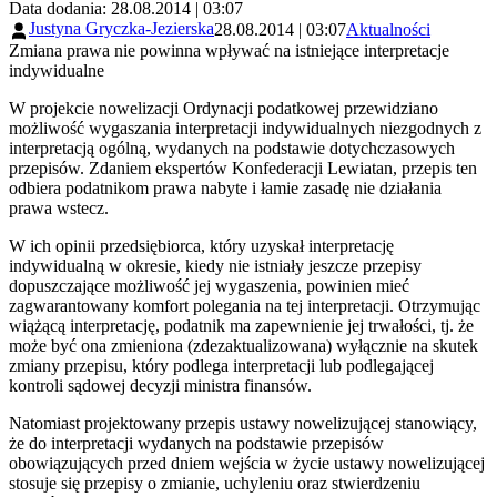
Data dodania: 28.08.2014 | 03:07
Justyna Gryczka-Jezierska
28.08.2014 | 03:07
Aktualności
Zmiana prawa nie powinna wpływać na istniejące interpretacje
indywidualne
W projekcie nowelizacji Ordynacji podatkowej przewidziano
możliwość wygaszania interpretacji indywidualnych niezgodnych z
interpretacją ogólną, wydanych na podstawie dotychczasowych
przepisów. Zdaniem ekspertów Konfederacji Lewiatan, przepis ten
odbiera podatnikom prawa nabyte i łamie zasadę nie działania
prawa wstecz.
W ich opinii przedsiębiorca, który uzyskał interpretację
indywidualną w okresie, kiedy nie istniały jeszcze przepisy
dopuszczające możliwość jej wygaszenia, powinien mieć
zagwarantowany komfort polegania na tej interpretacji. Otrzymując
wiążącą interpretację, podatnik ma zapewnienie jej trwałości, tj. że
może być ona zmieniona (zdezaktualizowana) wyłącznie na skutek
zmiany przepisu, który podlega interpretacji lub podlegającej
kontroli sądowej decyzji ministra finansów.
Natomiast projektowany przepis ustawy nowelizującej stanowiący,
że do interpretacji wydanych na podstawie przepisów
obowiązujących przed dniem wejścia w życie ustawy nowelizującej
stosuje się przepisy o zmianie, uchyleniu oraz stwierdzeniu