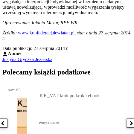
wygaśnięcia interpretacji indywidualnej w brzmieniu nadanym
ustawą nowelizującą, wprowadzi możliwość wygaszenia tysięcy
wcześniej wydanych interpretacji indywidualnych.
Opracowanie: Jolanta Mazur, RPE WK
Źródło:
www.konfederacjalewiatan.pl
, stan z dnia 27 sierpnia 2014
r.
Data publikacji: 27 sierpnia 2014 r.
Autor:
Justyna Gryczka-Jezierska
Polecamy książki podatkowe
Przejdź do: JPK_VAT krok po kroku ebook, Patrycja Kubiesa - otw
NOWOŚĆ
JPK_VAT krok po kroku ebook
Patrycja Kubiesa
Poprzednia książka
N