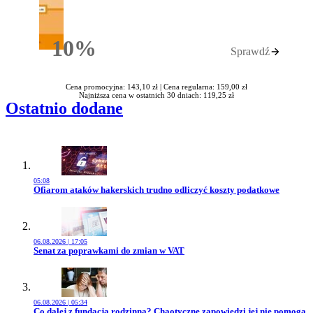
10%
Sprawdź
Rabatu
Cena promocyjna: 143,10 zł |
Cena regularna: 159,00 zł
Najniższa cena w ostatnich 30 dniach: 119,25 zł
Ostatnio dodane
05:08
Przejdź do artykułu:
Ofiarom ataków hakerskich trudno odliczyć koszty podatkowe
06.08.2026 | 17:05
Przejdź do artykułu:
Senat za poprawkami do zmian w VAT
06.08.2026 | 05:34
Przejdź do artykułu:
Co dalej z fundacją rodzinną? Chaotyczne zapowiedzi jej nie pomogą