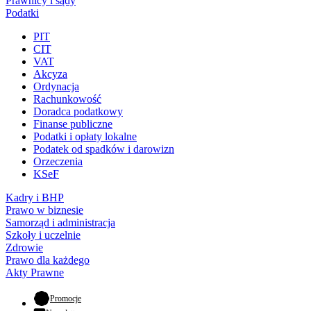
Prawnicy i sądy
Podatki
PIT
CIT
VAT
Akcyza
Ordynacja
Rachunkowość
Doradca podatkowy
Finanse publiczne
Podatki i opłaty lokalne
Podatek od spadków i darowizn
Orzeczenia
KSeF
Kadry i BHP
Prawo w biznesie
Samorząd i administracja
Szkoły i uczelnie
Zdrowie
Prawo dla każdego
Akty Prawne
- otwiera się w nowej karcie
Promocje