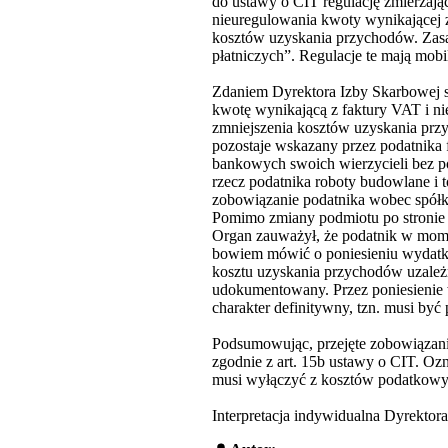
do ustawy o CIT regulację zmierzają
nieuregulowania kwoty wynikającej z
kosztów uzyskania przychodów. Zas
płatniczych”. Regulacje te mają mob
Zdaniem Dyrektora Izby Skarbowej st
kwotę wynikającą z faktury VAT i ni
zmniejszenia kosztów uzyskania prz
pozostaje wskazany przez podatnika 
bankowych swoich wierzycieli bez po
rzecz podatnika roboty budowlane i 
zobowiązanie podatnika wobec spółki
Pomimo zmiany podmiotu po stronie w
Organ zauważył, że podatnik w momen
bowiem mówić o poniesieniu wydatk
kosztu uzyskania przychodów uzależn
udokumentowany. Przez poniesienie 
charakter definitywny, tzn. musi być 
Podsumowując, przejęte zobowiązania
zgodnie z art. 15b ustawy o CIT. Oz
musi wyłączyć z kosztów podatkowyc
Interpretacja indywidualna Dyrektor