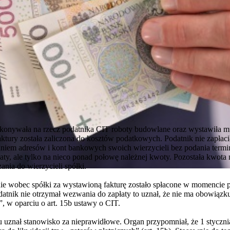
onywała na rzecz podatnika CIT roboty budowlane oraz wystawiła mu
aktury została zaliczona do kosztów podatkowych. Podatnik nie zapłacił
aniem adresów i kont bankowych swoich wierzycieli bez podania termi
ty, ale tylko na nieco ponad połowę należnej kwoty. Pozostała kwota ni
nia do wierzycieli spółki.
e wobec spółki za wystawioną fakturę zostało spłacone w momencie pr
podatnik nie otrzymał wezwania do zapłaty to uznał, że nie ma obowią
”, w oparciu o art. 15b ustawy o CIT.
 uznał stanowisko za nieprawidłowe. Organ przypomniał, że 1 styczn