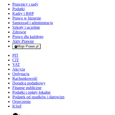
Prawnicy i sądy
Podatki
Kadry i BHP
Prawo w biznesie
Samorząd i administracja
Szkoły i uczelnie
Zdrowie
Prawo dla każdego
Akty Prawne
Moje Prawo.pl
- rejestracja i logowanie do serwisu
PIT
CIT
VAT
Akcyza
Ordynacja
Rachunkowość
Doradca podatkowy
Finanse publiczne
Podatki i opłaty lokalne
Podatek od spadków i darowizn
Orzeczenia
KSeF