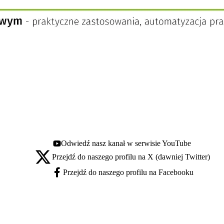
Odwiedź nasz kanał w serwisie YouTube
Youtube - otwiera się w nowej karcie
Przejdź do naszego profilu na X (dawniej Twitter)
X - otwiera się w nowej karcie
Przejdź do naszego profilu na Facebooku
Facebook - otwiera się w nowej karcie