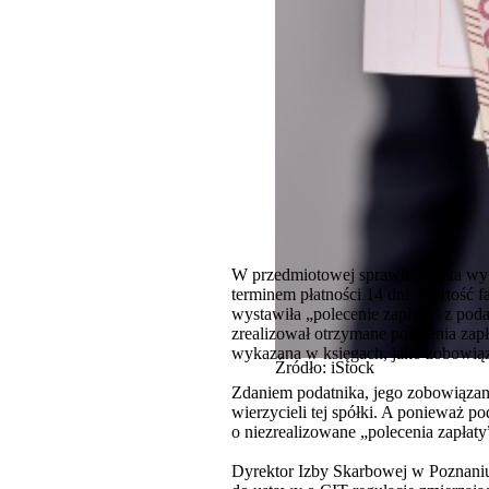
W przedmiotowej sprawie spółka wyk
terminem płatności 14 dni. Wartość f
wystawiła „polecenie zapłaty” z pod
zrealizował otrzymane polecenia zapła
wykazana w księgach, jako zobowiąza
Źródło: iStock
Zdaniem podatnika, jego zobowiązani
wierzycieli tej spółki. A ponieważ 
o niezrealizowane „polecenia zapłaty
Dyrektor Izby Skarbowej w Poznaniu