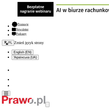
- otwiera się w nowej karcie
Promocje
Newsletter
Podcasty
Zmień język - bieżący:
Zmień język strony
PL
English (EN)
Українська (UA)