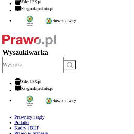
otwiera się w nowej karcie
Sklep LEX.pl
otwiera się w nowej karcie
Księgarnia profinfo.pl
Nasze serwisy
Wyszukiwarka
Szukaj
otwiera się w nowej karcie
Sklep LEX.pl
otwiera się w nowej karcie
Księgarnia profinfo.pl
Nasze serwisy
Prawnicy i sądy
Podatki
Kadry i BHP
Prawo w biznesie