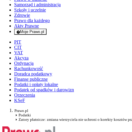
Samorząd i administracja
Szkoły i uczelnie
Zdrowie
Prawo dla każdego
Akty Prawne
Moje Prawo.pl
- rejestracja i logowanie do serwisu
PIT
CIT
VAT
Akcyza
Ordynacja
Rachunkowość
Doradca podatkowy
Finanse publiczne
Podatki i opłaty lokalne
Podatek od spadków i darowizn
Orzeczenia
KSeF
Prawo.pl
Podatki
Zatory płatnicze: zmiana wierzyciela nie uchroni o korekty kosztów p