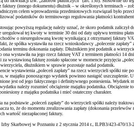
cą do likwidacji tzw. „zatorów płatniczych” (art. 15b). Stosownie do
 faktury (innego dokumentu) dłużnik – w określonych terminach – zo
adniczym celem wprowadzenia przedmiotowych rozwiązań było przeciw
ilizować podatników do terminowego regulowania płatności kontrahen
osując powyższą regulację należy uznać, że skoro podatnik zaliczył
e uregulował tej kwoty w terminie 30 dni od daty upływu terminu płat
ychodów o nieuregulowaną kwotę wynikającą z otrzymanej faktury VA
fakt, że spółka wystawiła na rzecz wnioskodawcy „polecenie zapłaty” 
dania terminu dokonania zapłaty. Dłużnikiem jest podatnik a wierzy
to ona wystawiła na jego rzecz fakturę VAT z terminem płatności 14 d
 za wystawioną fakturę zostało spłacone w momencie przyjęcia „poleceń
ierzyciela, dłużnikiem w sprawie pozostaje nadal podatnik.
cie wystawienia „poleceń zapłaty” na rzecz wierzycieli spółki nie p
u, w majątku ponoszącego wydatek powinno nastąpić uszczuplenie. U
ione jest od jego faktycznego i definitywnego poniesienia. Wydatek 
wydatku należy rozumieć obciążenie majątku podatnika. Obciążenie t
poniesiony z majątku podatnika i mieć ostateczny charakter.
 na podstawie „poleceń zapłaty” do wierzycieli spółki należy traktowa
nacza to, że do momentu zrealizowania zapłaty (dokonania przelewów na
h wartość niezapłaconej faktury.
a Izby Skarbowej w Poznaniu z 2 stycznia 2014 r., ILPB3/423-470/13