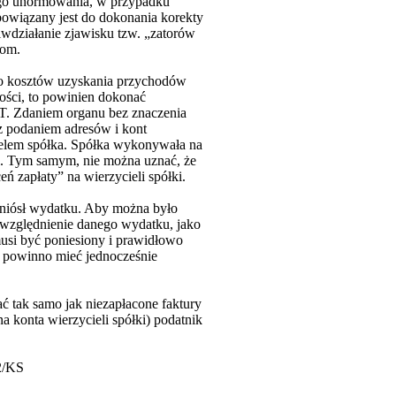
 tego unormowania, w przypadku
bowiązany jest do dokonania korekty
działanie zjawisku tzw. „zatorów
tom.
 do kosztów uzyskania przychodów
ności, to powinien dokonać
T. Zdaniem organu bez znaczenia
z podaniem adresów i kont
cielem spółka. Spółka wykonywała na
ni. Tym samym, nie można uznać, że
 zapłaty” na wierzycieli spółki.
oniósł wydatku. Aby można było
względnienie danego wydatku, jako
musi być poniesiony i prawidłowo
o powinno mieć jednocześnie
ć tak samo jak niezapłacone faktury
 konta wierzycieli spółki) podatnik
-2/KS