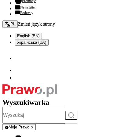
- otwiera się w nowej karcie
Promocje
Newsletter
Podcasty
Zmień język - bieżący:
Zmień język strony
PL
English (EN)
Українська (UA)
Wyszukiwarka
Szukaj
Moje Prawo.pl
- rejestracja i logowanie do serwisu