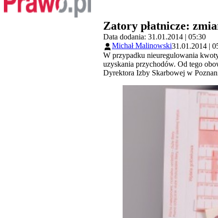
Zatory płatnicze: zmia
Data dodania: 31.01.2014 | 05:30
Michał Malinowski
31.01.2014 | 0
W przypadku nieuregulowania kwoty 
uzyskania przychodów. Od tego obowi
Dyrektora Izby Skarbowej w Poznaniu