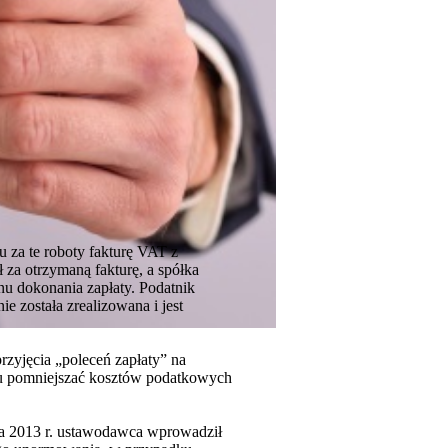
 za te roboty fakturę VAT z
 za otrzymaną fakturę, a spółka
nu dokonania zapłaty. Podatnik
e została zrealizowana i jest
zyjęcia „poleceń zapłaty” na
zku pomniejszać kosztów podatkowych
ia 2013 r. ustawodawca wprowadził