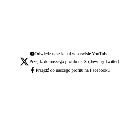
Odwiedź nasz kanał w serwisie YouTube
Youtube - otwiera się w nowej karcie
Przejdź do naszego profilu na X (dawniej Twitter)
X - otwiera się w nowej karcie
Przejdź do naszego profilu na Facebooku
Facebook - otwiera się w nowej karcie