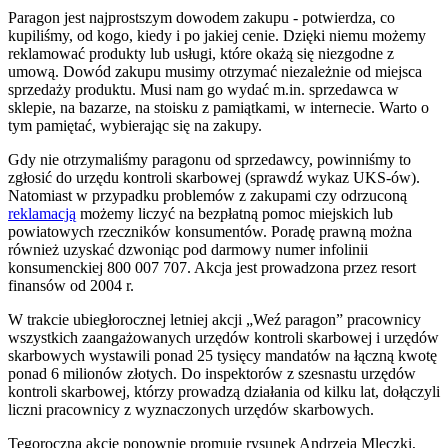
Paragon jest najprostszym dowodem zakupu - potwierdza, co
kupiliśmy, od kogo, kiedy i po jakiej cenie. Dzięki niemu możemy
reklamować produkty lub usługi, które okażą się niezgodne z
umową. Dowód zakupu musimy otrzymać niezależnie od miejsca
sprzedaży produktu. Musi nam go wydać m.in. sprzedawca w
sklepie, na bazarze, na stoisku z pamiątkami, w internecie. Warto o
tym pamiętać, wybierając się na zakupy.
Gdy nie otrzymaliśmy paragonu od sprzedawcy, powinniśmy to
zgłosić do urzędu kontroli skarbowej (sprawdź wykaz UKS-ów).
Natomiast w przypadku problemów z zakupami czy odrzuconą
reklamacją
możemy liczyć na bezpłatną pomoc miejskich lub
powiatowych rzeczników konsumentów. Poradę prawną można
również uzyskać dzwoniąc pod darmowy numer infolinii
konsumenckiej 800 007 707. Akcja jest prowadzona przez resort
finansów od 2004 r.
W trakcie ubiegłorocznej letniej akcji „Weź paragon” pracownicy
wszystkich zaangażowanych urzędów kontroli skarbowej i urzędów
skarbowych wystawili ponad 25 tysięcy mandatów na łączną kwotę
ponad 6 milionów złotych. Do inspektorów z szesnastu urzędów
kontroli skarbowej, którzy prowadzą działania od kilku lat, dołączyli
liczni pracownicy z wyznaczonych urzędów skarbowych.
Tegoroczną akcję ponownie promuje rysunek Andrzeja Mleczki,