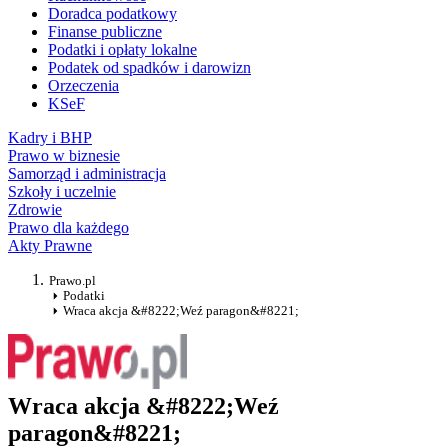
Doradca podatkowy
Finanse publiczne
Podatki i opłaty lokalne
Podatek od spadków i darowizn
Orzeczenia
KSeF
Kadry i BHP
Prawo w biznesie
Samorząd i administracja
Szkoły i uczelnie
Zdrowie
Prawo dla każdego
Akty Prawne
Prawo.pl
Podatki
Wraca akcja &#8222;Weź paragon&#8221;
Wraca akcja &#8222;Weź
paragon&#8221;