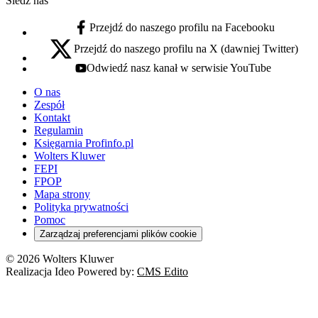
Śledź nas
Przejdź do naszego profilu na Facebooku
facebook - otwiera się w nowej karcie
Przejdź do naszego profilu na X (dawniej Twitter)
x - otwiera się w nowej karcie
Odwiedź nasz kanał w serwisie YouTube
youtube - otwiera się w nowej karcie
O nas
Zespół
Kontakt
Regulamin
Księgarnia Profinfo.pl
Wolters Kluwer
FEPI
FPOP
Mapa strony
Polityka prywatności
Pomoc
Zarządzaj preferencjami plików cookie
© 2026 Wolters Kluwer
Realizacja Ideo Powered by:
CMS Edito