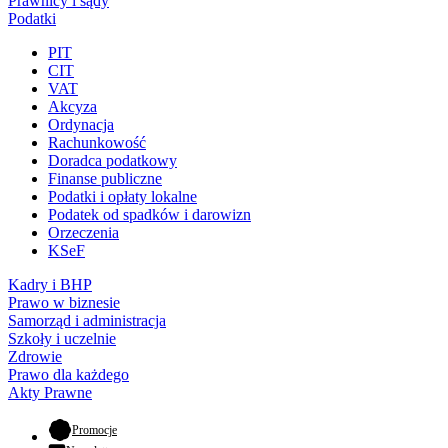
Prawnicy i sądy
Podatki
PIT
CIT
VAT
Akcyza
Ordynacja
Rachunkowość
Doradca podatkowy
Finanse publiczne
Podatki i opłaty lokalne
Podatek od spadków i darowizn
Orzeczenia
KSeF
Kadry i BHP
Prawo w biznesie
Samorząd i administracja
Szkoły i uczelnie
Zdrowie
Prawo dla każdego
Akty Prawne
- otwiera się w nowej karcie
Promocje