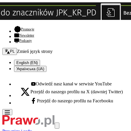
- otwiera się w nowej karcie
Promocje
Newsletter
Podcasty
Zmień język - bieżący:
Zmień język strony
PL
English (EN)
Українська (UA)
Odwiedź nasz kanał w serwisie YouTube
Youtube - otwiera się w nowej karcie
Przejdź do naszego profilu na X (dawniej Twitter)
X - otwiera się w nowej karcie
Przejdź do naszego profilu na Facebooku
Facebook - otwiera się w nowej karcie