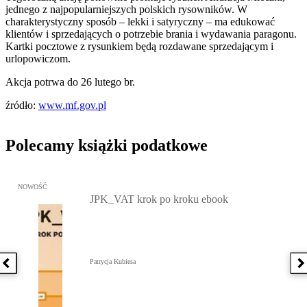
jednego z najpopularniejszych polskich rysowników. W
charakterystyczny sposób – lekki i satyryczny – ma edukować
klientów i sprzedających o potrzebie brania i wydawania paragonu.
Kartki pocztowe z rysunkiem będą rozdawane sprzedającym i
urlopowiczom.
Akcja potrwa do 26 lutego br.
źródło:
www.mf.gov.pl
Polecamy książki podatkowe
Przejdź do: JPK_VAT krok po kroku ebook, Patrycja Kubiesa - otw
NOWOŚĆ
JPK_VAT krok po kroku ebook
Patrycja Kubiesa
Poprzednia książka
N