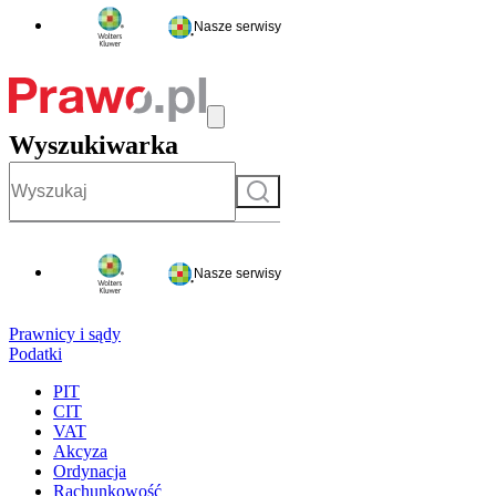
Nasze serwisy
Wyszukiwarka
Szukaj
Nasze serwisy
Prawnicy i sądy
Podatki
PIT
CIT
VAT
Akcyza
Ordynacja
Rachunkowość