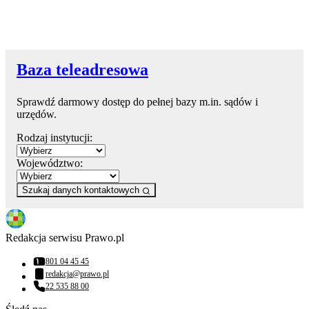
Baza teleadresowa
Sprawdź darmowy dostęp do pełnej bazy m.in. sądów i
urzędów.
Rodzaj instytucji:
Województwo:
Szukaj danych kontaktowych
Redakcja serwisu Prawo.pl
801 04 45 45
Numer telefonu:
redakcja@prawo.pl
Adres email:
22 535 88 00
Numer telefonu: