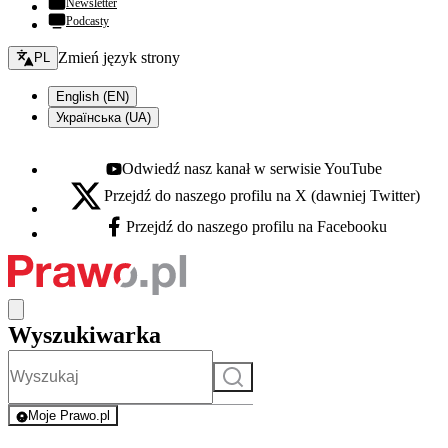
Newsletter
Podcasty
Zmień język - bieżący:
Zmień język strony
PL
English (EN)
Українська (UA)
Odwiedź nasz kanał w serwisie YouTube
Youtube - otwiera się w nowej karcie
Przejdź do naszego profilu na X (dawniej Twitter)
X - otwiera się w nowej karcie
Przejdź do naszego profilu na Facebooku
Facebook - otwiera się w nowej karcie
Wyszukiwarka
Szukaj
Moje Prawo.pl
- rejestracja i logowanie do serwisu