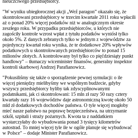
nieuczciwego przedsiębiorcy.
"
W wyniku ubiegłorocznej akcji „Weź paragon” okazało się, że
skontrolowani przedsiębiorcy w trzecim kwartale 2011 roku wpłacili
aż o ponad 20% więcej podatków niż w analogicznym okresie
zeszłego roku. W przypadku przedsiębiorców, u których nie
zagościły kontrole wzrost wpłat z tytułu podatków wyniósł tylko
około 5%. Z danych zebranych tylko w jednym z województw za
pojedynczy kwartał roku wynika, że te dodatkowe 20% wpływów
podatkowych u skontrolowanych przedsiębiorców to ponad 15
milionów złotych. A kontrolowany był tylko co pięćdziesiąty punkt
handlowy"
– tłumaczy wiceminister finansów, generalny inspektor
kontroli skarbowej Andrzej Parafianowicz.
"Pokusiliśmy się także o sporządzenie pewnej symulacji: o ile
więcej pieniędzy mielibyśmy we wspólnym budżecie, gdyby
wszyscy przedsiębiorcy byliby tak zdyscyplinowanymi
podatnikami, jak ci skontrolowani: 15 mln zł razy 50 razy cztery
kwartały razy 16 województw daje astronomiczną kwotę około 50
mld zł dodatkowych dochodów państwa. O tyle więcej mogłoby
mieć nasze państwo na poprawę bezpieczeństwa, na utrzymanie
szkół, szpitali i straży pożarnych. Kwota ta z naddatkiem
wystarczyłaby do wybudowania ponad 3 tysięcy kilometrów
autostrad. To mniej więcej tyle ile w ogóle planuje się wybudować
w Polsce"
– dodaje Minister Parafianowicz.