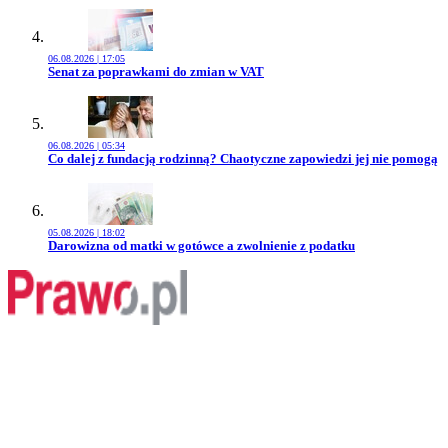
06.08.2026 | 17:05
Przejdź do artykułu:
Senat za poprawkami do zmian w VAT
06.08.2026 | 05:34
Przejdź do artykułu:
Co dalej z fundacją rodzinną? Chaotyczne zapowiedzi jej nie pomogą
05.08.2026 | 18:02
Przejdź do artykułu:
Darowizna od matki w gotówce a zwolnienie z podatku