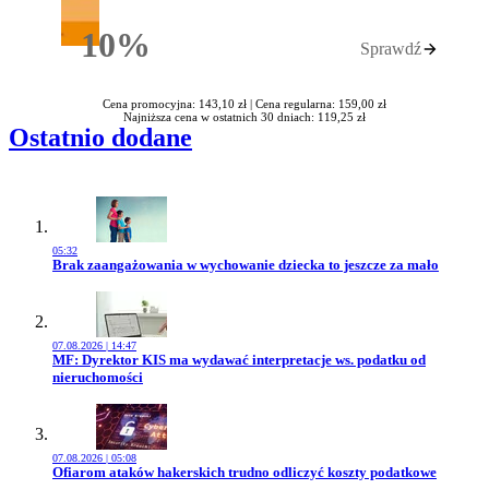
10%
Sprawdź
Rabatu
Cena promocyjna: 143,10 zł |
Cena regularna: 159,00 zł
Najniższa cena w ostatnich 30 dniach: 119,25 zł
Ostatnio dodane
05:32
Przejdź do artykułu:
Brak zaangażowania w wychowanie dziecka to jeszcze za mało
07.08.2026 | 14:47
Przejdź do artykułu:
MF: Dyrektor KIS ma wydawać interpretacje ws. podatku od
nieruchomości
07.08.2026 | 05:08
Przejdź do artykułu:
Ofiarom ataków hakerskich trudno odliczyć koszty podatkowe