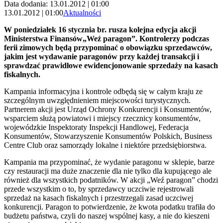
Data dodania: 13.01.2012 | 01:00
13.01.2012 | 01:00
Aktualności
W poniedziałek 16 stycznia br. rusza kolejna edycja akcji
Ministerstwa Finansów„Weź paragon”. Kontrolerzy podczas
ferii zimowych będą przypominać o obowiązku sprzedawców,
jakim jest wydawanie paragonów przy każdej transakcji i
sprawdzać prawidłowe ewidencjonowanie sprzedaży na kasach
fiskalnych.
Kampania informacyjna i kontrole odbędą się w całym kraju ze
szczególnym uwzględnieniem miejscowości turystycznych.
Partnerem akcji jest Urząd Ochrony Konkurencji i Konsumentów,
wsparciem służą powiatowi i miejscy rzecznicy konsumentów,
wojewódzkie Inspektoraty Inspekcji Handlowej, Federacja
Konsumentów, Stowarzyszenie Konsumentów Polskich, Business
Centre Club oraz samorządy lokalne i niektóre przedsiębiorstwa.
Kampania ma przypominać, że wydanie paragonu w sklepie, barze
czy restauracji ma duże znaczenie dla nie tylko dla kupującego ale
również dla wszystkich podatników. W akcji „Weź paragon” chodzi
przede wszystkim o to, by sprzedawcy uczciwie rejestrowali
sprzedaż na kasach fiskalnych i przestrzegali zasad uczciwej
konkurencji. Paragon to potwierdzenie, że kwota podatku trafiła do
budżetu państwa, czyli do naszej wspólnej kasy, a nie do kieszeni