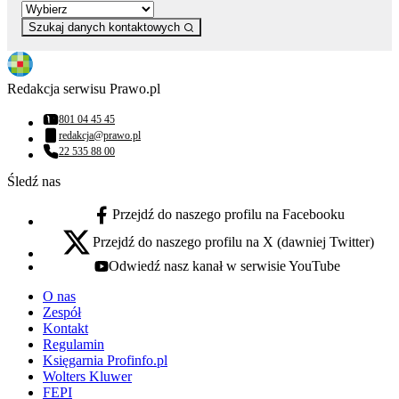
Szukaj danych kontaktowych
Redakcja serwisu Prawo.pl
801 04 45 45
Numer telefonu:
redakcja@prawo.pl
Adres email:
22 535 88 00
Numer telefonu:
Śledź nas
Przejdź do naszego profilu na Facebooku
facebook - otwiera się w nowej karcie
Przejdź do naszego profilu na X (dawniej Twitter)
x - otwiera się w nowej karcie
Odwiedź nasz kanał w serwisie YouTube
youtube - otwiera się w nowej karcie
O nas
Zespół
Kontakt
Regulamin
Księgarnia Profinfo.pl
Wolters Kluwer
FEPI