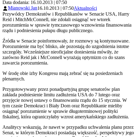
Data dodania: 16.10.2013 | 07:50
Mianowski Jan
16.10.2013 | 07:50
Aktualności
Przywódcy Demokratów i Republikanów w Senacie USA, Harry
Reid i MitchMcConnell, nie zdołali osiągnąć we wtorek
porozumienia w sprawie tymczasowego wznowienia finansowania
rządu i podniesienia pułapu długu publicznego.
Źródła w Senacie poinformowały, że rozmowy są kontynuowane.
Porozumienie ma być blisko, ale pozostają do uzgodnienia istotne
szczegóły. Wcześniejsze nieoficjalne doniesienia mówiły, że
zarówno Reid jak i McConnell wyrażają optymizm co do szans
zawarcia porozumienia.
W środę obie izby Kongresu mają zebrać się na posiedzeniach
plenarnych.
Przygotowywany przez ponadpartyjną grupę senatorów plan
zakłada podniesienie limitu zadłużenia USA do 7 lutego oraz
przyjęcie nowej ustawy o finansowaniu rządu do 15 stycznia. W
tym czasie Demokraci i Biały Dom oraz Republikanie mieliby
osiągnąć porozumienie w sprawie długoterminowej polityki
fiskalnej, która ograniczyłaby wzrost amerykańskiego zadłużenia.
Analitycy wskazują, że nawet w przypadku uchwalenia planu przez
Senat, w którym Demokraci posiadają większość, perspektywy jego