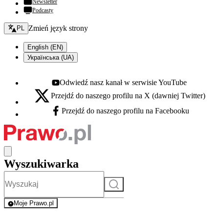
Newsletter
Podcasty
Zmień język - bieżący:
Zmień język strony
PL
English (EN)
Українська (UA)
Odwiedź nasz kanał w serwisie YouTube
Youtube - otwiera się w nowej karcie
Przejdź do naszego profilu na X (dawniej Twitter)
X - otwiera się w nowej karcie
Przejdź do naszego profilu na Facebooku
Facebook - otwiera się w nowej karcie
Wyszukiwarka
Szukaj
Moje Prawo.pl
- rejestracja i logowanie do serwisu