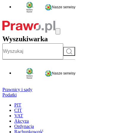
Nasze serwisy
Wyszukiwarka
Szukaj
Nasze serwisy
Prawnicy i sądy
Podatki
PIT
CIT
VAT
Akcyza
Ordynacja
Rachunkowość