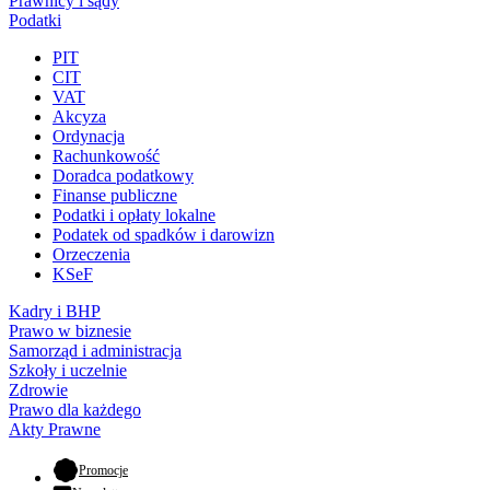
Prawnicy i sądy
Podatki
PIT
CIT
VAT
Akcyza
Ordynacja
Rachunkowość
Doradca podatkowy
Finanse publiczne
Podatki i opłaty lokalne
Podatek od spadków i darowizn
Orzeczenia
KSeF
Kadry i BHP
Prawo w biznesie
Samorząd i administracja
Szkoły i uczelnie
Zdrowie
Prawo dla każdego
Akty Prawne
- otwiera się w nowej karcie
Promocje