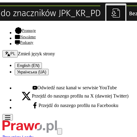
- otwiera się w nowej karcie
Promocje
Newsletter
Podcasty
Zmień język - bieżący:
Zmień język strony
PL
English (EN)
Українська (UA)
Odwiedź nasz kanał w serwisie YouTube
Youtube - otwiera się w nowej karcie
Przejdź do naszego profilu na X (dawniej Twitter)
X - otwiera się w nowej karcie
Przejdź do naszego profilu na Facebooku
Facebook - otwiera się w nowej karcie