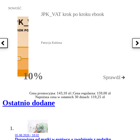
Przejdź do: JPK_VAT krok po kroku ebook, Patrycja Kubiesa - otw
NOWOŚĆ
JPK_VAT krok po kroku ebook
Patrycja Kubiesa
Poprzednia książka
N
10%
Sprawdź
Rabatu
Cena promocyjna: 143,10 zł |
Cena regularna: 159,00 zł
Najniższa cena w ostatnich 30 dniach: 119,25 zł
Ostatnio dodane
05.08.2026 | 18:02
Przejdź do artykułu:
Darowizna od matki w gotówce a zwolnienie z podatku