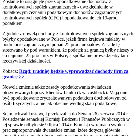
Zostanie to osiągnięte przez opodatkowanie dochodów z
kontrolowanych spółek zagranicznych - uwzględnienie w
dodatkowym zeznaniu podatkowym dochodów zagranicznych
kontrolowanych spółek (CFC) i opodatkowanie ich 19-proc.
podatkiem.
Zgodnie z nowelą dochody z kontrolowanych spółek zagranicznych
byłyby opodatkowane w Polsce, jeżeli firma krajowa miałaby w
podmiocie zagranicznym ponad 25 proc. udziałów. Zasadę tę
stosowano by pod warunkiem, że podatek za granicą byłby niższy o
co najmniej 25 proc. niż w Polsce, a spółka nie prowadziłaby tam
rzeczywistej działalności.
Zobacz:
Rząd: trudniej będzie wyprowadzać dochody firm za
granicę >>
Nowela zmienia także zasady opodatkowania świadczeń
otrzymywanych przez klientów banku (tzw. cashback). Mają one
być opodatkowane zryczałtowanym podatkiem dochodowym od
osób fizycznych, a nie jak obecnie według skali podatkowej.
Sejm uchwalił ustawę i przekazał ja do Senatu 26 czerwca 2014 r.
Posiedzenie senackiej Komisji Budżetu i Finansów Publicznych
w
tej sprawie odbyło się 9 lipca 2014 r. Komisja w ramach swoich
prac zaproponowała dwanaście zmian, które dotyczą głównie
kwestii związanych z brzmieniem ustawy, to znaczy jej czytelności,