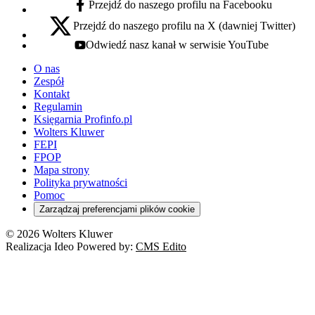
Przejdź do naszego profilu na Facebooku
facebook - otwiera się w nowej karcie
Przejdź do naszego profilu na X (dawniej Twitter)
x - otwiera się w nowej karcie
Odwiedź nasz kanał w serwisie YouTube
youtube - otwiera się w nowej karcie
O nas
Zespół
Kontakt
Regulamin
Księgarnia Profinfo.pl
Wolters Kluwer
FEPI
FPOP
Mapa strony
Polityka prywatności
Pomoc
Zarządzaj preferencjami plików cookie
© 2026 Wolters Kluwer
Realizacja Ideo Powered by:
CMS Edito