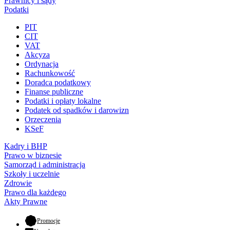
Prawnicy i sądy
Podatki
PIT
CIT
VAT
Akcyza
Ordynacja
Rachunkowość
Doradca podatkowy
Finanse publiczne
Podatki i opłaty lokalne
Podatek od spadków i darowizn
Orzeczenia
KSeF
Kadry i BHP
Prawo w biznesie
Samorząd i administracja
Szkoły i uczelnie
Zdrowie
Prawo dla każdego
Akty Prawne
- otwiera się w nowej karcie
Promocje