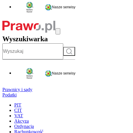
Nasze serwisy
Wyszukiwarka
Szukaj
Nasze serwisy
Prawnicy i sądy
Podatki
PIT
CIT
VAT
Akcyza
Ordynacja
Rachunkowość