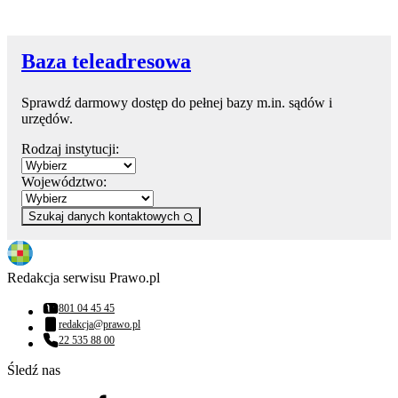
Baza teleadresowa
Sprawdź darmowy dostęp do pełnej bazy m.in. sądów i
urzędów.
Rodzaj instytucji:
Województwo:
Szukaj danych kontaktowych
Redakcja serwisu Prawo.pl
801 04 45 45
Numer telefonu:
redakcja@prawo.pl
Adres email:
22 535 88 00
Numer telefonu:
Śledź nas