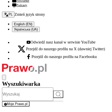
Newsletter
Podcasty
Zmień język - bieżący:
Zmień język strony
PL
English (EN)
Українська (UA)
Odwiedź nasz kanał w serwisie YouTube
Youtube - otwiera się w nowej karcie
Przejdź do naszego profilu na X (dawniej Twitter)
X - otwiera się w nowej karcie
Przejdź do naszego profilu na Facebooku
Facebook - otwiera się w nowej karcie
Wyszukiwarka
Szukaj
Moje Prawo.pl
- rejestracja i logowanie do serwisu