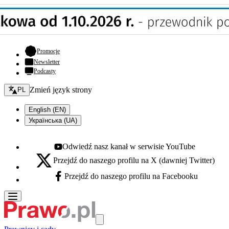
- otwiera się w nowej karcie
Promocje
Newsletter
Podcasty
Zmień język - bieżący:
Zmień język strony
PL
English (EN)
Українська (UA)
Odwiedź nasz kanał w serwisie YouTube
Youtube - otwiera się w nowej karcie
Przejdź do naszego profilu na X (dawniej Twitter)
X - otwiera się w nowej karcie
Przejdź do naszego profilu na Facebooku
Facebook - otwiera się w nowej karcie