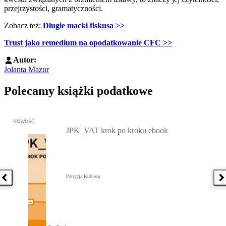
przejrzystości, gramatyczności.
Zobacz też:
Długie macki fiskusa >>
Trust jako remedium na opodatkowanie CFC >>
Autor:
Jolanta Mazur
Polecamy książki podatkowe
Przejdź do: JPK_VAT krok po kroku ebook, Patrycja Kubiesa - otw
NOWOŚĆ
JPK_VAT krok po kroku ebook
Patrycja Kubiesa
Poprzednia książka
N