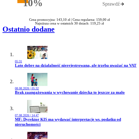
10%
Sprawdź
Rabatu
Cena promocyjna: 143,10 zł |
Cena regularna: 159,00 zł
Najniższa cena w ostatnich 30 dniach: 119,25 zł
Ostatnio dodane
05:31
Przejdź do artykułu:
Lato dobre na działalność nierejestrowaną, ale trzeba uważać na VAT
08.08.2026 | 05:32
Przejdź do artykułu:
Brak zaangażowania w wychowanie dziecka to jeszcze za mało
07.08.2026 | 14:47
Przejdź do artykułu:
MF: Dyrektor KIS ma wydawać interpretacje ws. podatku od
nieruchomości