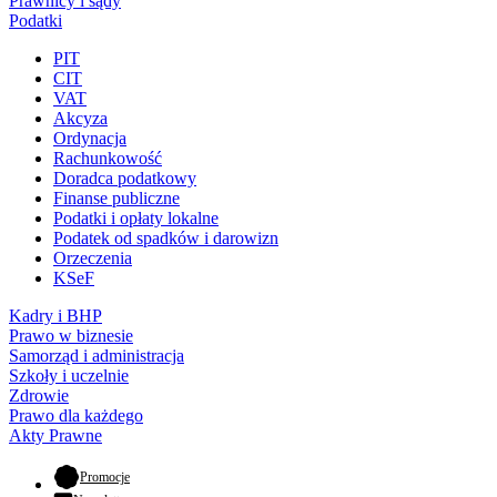
Prawnicy i sądy
Podatki
PIT
CIT
VAT
Akcyza
Ordynacja
Rachunkowość
Doradca podatkowy
Finanse publiczne
Podatki i opłaty lokalne
Podatek od spadków i darowizn
Orzeczenia
KSeF
Kadry i BHP
Prawo w biznesie
Samorząd i administracja
Szkoły i uczelnie
Zdrowie
Prawo dla każdego
Akty Prawne
- otwiera się w nowej karcie
Promocje