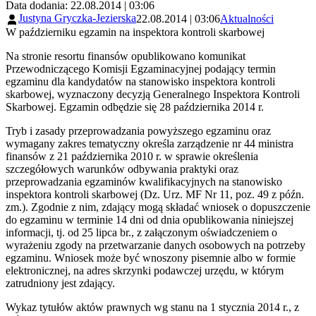
Data dodania: 22.08.2014 | 03:06
Justyna Gryczka-Jezierska
22.08.2014 | 03:06
Aktualności
W październiku egzamin na inspektora kontroli skarbowej
Na stronie resortu finansów opublikowano komunikat
Przewodniczącego Komisji Egzaminacyjnej podający termin
egzaminu dla kandydatów na stanowisko inspektora kontroli
skarbowej, wyznaczony decyzją Generalnego Inspektora Kontroli
Skarbowej. Egzamin odbędzie się 28 października 2014 r.
Tryb i zasady przeprowadzania powyższego egzaminu oraz
wymagany zakres tematyczny określa zarządzenie nr 44 ministra
finansów z 21 października 2010 r. w sprawie określenia
szczegółowych warunków odbywania praktyki oraz
przeprowadzania egzaminów kwalifikacyjnych na stanowisko
inspektora kontroli skarbowej (Dz. Urz. MF Nr 11, poz. 49 z późn.
zm.). Zgodnie z nim, zdający mogą składać wniosek o dopuszczenie
do egzaminu w terminie 14 dni od dnia opublikowania niniejszej
informacji, tj. od 25 lipca br., z załączonym oświadczeniem o
wyrażeniu zgody na przetwarzanie danych osobowych na potrzeby
egzaminu. Wniosek może być wnoszony pisemnie albo w formie
elektronicznej, na adres skrzynki podawczej urzędu, w którym
zatrudniony jest zdający.
Wykaz tytułów aktów prawnych wg stanu na 1 stycznia 2014 r., z