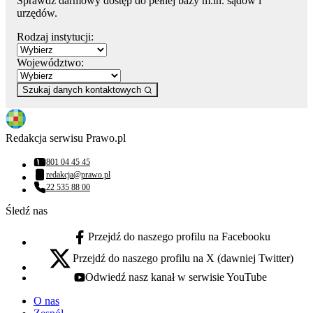
Sprawdź darmowy dostęp do pełnej bazy m.in. sądów i
urzędów.
Rodzaj instytucji:
Województwo:
Szukaj danych kontaktowych
Redakcja serwisu Prawo.pl
801 04 45 45
Numer telefonu:
redakcja@prawo.pl
Adres email:
22 535 88 00
Numer telefonu:
Śledź nas
Przejdź do naszego profilu na Facebooku
facebook - otwiera się w nowej karcie
Przejdź do naszego profilu na X (dawniej Twitter)
x - otwiera się w nowej karcie
Odwiedź nasz kanał w serwisie YouTube
youtube - otwiera się w nowej karcie
O nas