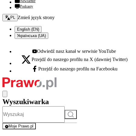
Newsletter
Podcasty
Zmień język - bieżący:
Zmień język strony
PL
English (EN)
Українська (UA)
Odwiedź nasz kanał w serwisie YouTube
Youtube - otwiera się w nowej karcie
Przejdź do naszego profilu na X (dawniej Twitter)
X - otwiera się w nowej karcie
Przejdź do naszego profilu na Facebooku
Facebook - otwiera się w nowej karcie
Wyszukiwarka
Szukaj
Moje Prawo.pl
- rejestracja i logowanie do serwisu