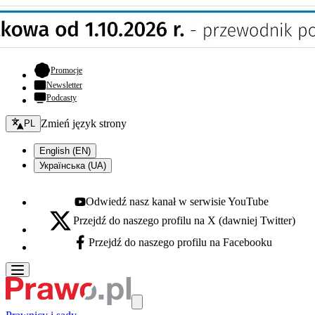
- otwiera się w nowej karcie
Promocje
Newsletter
Podcasty
Zmień język - bieżący:
Zmień język strony
PL
English (EN)
Українська (UA)
Odwiedź nasz kanał w serwisie YouTube
Youtube - otwiera się w nowej karcie
Przejdź do naszego profilu na X (dawniej Twitter)
X - otwiera się w nowej karcie
Przejdź do naszego profilu na Facebooku
Facebook - otwiera się w nowej karcie