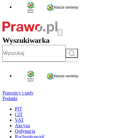
Nasze serwisy
Wyszukiwarka
Szukaj
Nasze serwisy
Prawnicy i sądy
Podatki
PIT
CIT
VAT
Akcyza
Ordynacja
Rachunkowość