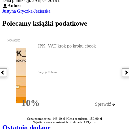
Data publikacji: 29 lipca 2014 r.
Autor:
Justyna Gryczka-Jezierska
Polecamy książki podatkowe
Przejdź do: JPK_VAT krok po kroku ebook, Patrycja Kubiesa - otw
NOWOŚĆ
JPK_VAT krok po kroku ebook
Patrycja Kubiesa
Poprzednia książka
N
10%
Sprawdź
Rabatu
Cena promocyjna: 143,10 zł |
Cena regularna: 159,00 zł
Najniższa cena w ostatnich 30 dniach: 119,25 zł
Ostatnio dodane