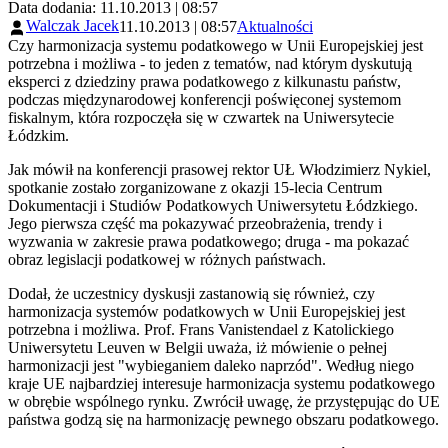
Data dodania: 11.10.2013 | 08:57
Walczak Jacek
11.10.2013 | 08:57
Aktualności
Czy harmonizacja systemu podatkowego w Unii Europejskiej jest
potrzebna i możliwa - to jeden z tematów, nad którym dyskutują
eksperci z dziedziny prawa podatkowego z kilkunastu państw,
podczas międzynarodowej konferencji poświęconej systemom
fiskalnym, która rozpoczęła się w czwartek na Uniwersytecie
Łódzkim.
Jak mówił na konferencji prasowej rektor UŁ Włodzimierz Nykiel,
spotkanie zostało zorganizowane z okazji 15-lecia Centrum
Dokumentacji i Studiów Podatkowych Uniwersytetu Łódzkiego.
Jego pierwsza część ma pokazywać przeobrażenia, trendy i
wyzwania w zakresie prawa podatkowego; druga - ma pokazać
obraz legislacji podatkowej w różnych państwach.
Dodał, że uczestnicy dyskusji zastanowią się również, czy
harmonizacja systemów podatkowych w Unii Europejskiej jest
potrzebna i możliwa. Prof. Frans Vanistendael z Katolickiego
Uniwersytetu Leuven w Belgii uważa, iż mówienie o pełnej
harmonizacji jest "wybieganiem daleko naprzód". Według niego
kraje UE najbardziej interesuje harmonizacja systemu podatkowego
w obrębie wspólnego rynku. Zwrócił uwagę, że przystępując do UE
państwa godzą się na harmonizację pewnego obszaru podatkowego.