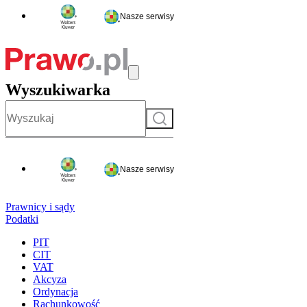
Nasze serwisy
Wyszukiwarka
Szukaj
Nasze serwisy
Prawnicy i sądy
Podatki
PIT
CIT
VAT
Akcyza
Ordynacja
Rachunkowość