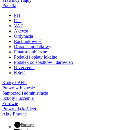
Prawnicy i sądy
Podatki
PIT
CIT
VAT
Akcyza
Ordynacja
Rachunkowość
Doradca podatkowy
Finanse publiczne
Podatki i opłaty lokalne
Podatek od spadków i darowizn
Orzeczenia
KSeF
Kadry i BHP
Prawo w biznesie
Samorząd i administracja
Szkoły i uczelnie
Zdrowie
Prawo dla każdego
Akty Prawne
- otwiera się w nowej karcie
Promocje