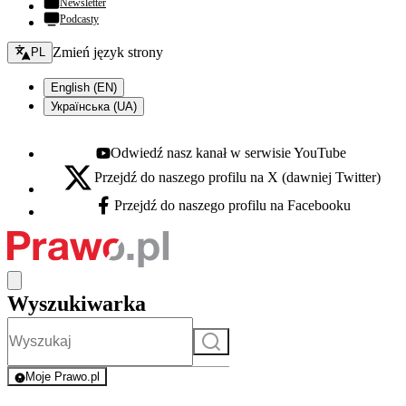
Newsletter
Podcasty
Zmień język - bieżący:
Zmień język strony
PL
English (EN)
Українська (UA)
Odwiedź nasz kanał w serwisie YouTube
Youtube - otwiera się w nowej karcie
Przejdź do naszego profilu na X (dawniej Twitter)
X - otwiera się w nowej karcie
Przejdź do naszego profilu na Facebooku
Facebook - otwiera się w nowej karcie
Wyszukiwarka
Szukaj
Moje Prawo.pl
- rejestracja i logowanie do serwisu