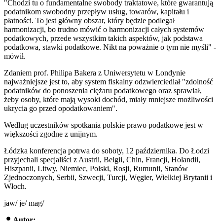
"Chodzi tu o fundamentalne swobody traktatowe, które gwarantują
podatnikom swobodny przepływ usług, towarów, kapitału i
płatności. To jest główny obszar, który będzie podlegał
harmonizacji, bo trudno mówić o harmonizacji całych systemów
podatkowych, przede wszystkim takich aspektów, jak podstawa
podatkowa, stawki podatkowe. Nikt na poważnie o tym nie myśli" -
mówił.
Zdaniem prof. Philipa Bakera z Uniwersytetu w Londynie
najważniejsze jest to, aby system fiskalny odzwierciedlał "zdolność
podatników do ponoszenia ciężaru podatkowego oraz sprawiał,
żeby osoby, które mają wysoki dochód, miały mniejsze możliwości
ukrycia go przed opodatkowaniem".
Według uczestników spotkania polskie prawo podatkowe jest w
większości zgodne z unijnym.
Łódzka konferencja potrwa do soboty, 12 października. Do Łodzi
przyjechali specjaliści z Austrii, Belgii, Chin, Francji, Holandii,
Hiszpanii, Litwy, Niemiec, Polski, Rosji, Rumunii, Stanów
Zjednoczonych, Serbii, Szwecji, Turcji, Węgier, Wielkiej Brytanii i
Włoch.
jaw/ je/ mag/
Autor: