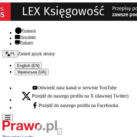
- otwiera się w nowej karcie
Promocje
Newsletter
Podcasty
Zmień język - bieżący:
Zmień język strony
PL
English (EN)
Українська (UA)
Odwiedź nasz kanał w serwisie YouTube
Youtube - otwiera się w nowej karcie
Przejdź do naszego profilu na X (dawniej Twitter)
X - otwiera się w nowej karcie
Przejdź do naszego profilu na Facebooku
Facebook - otwiera się w nowej karcie