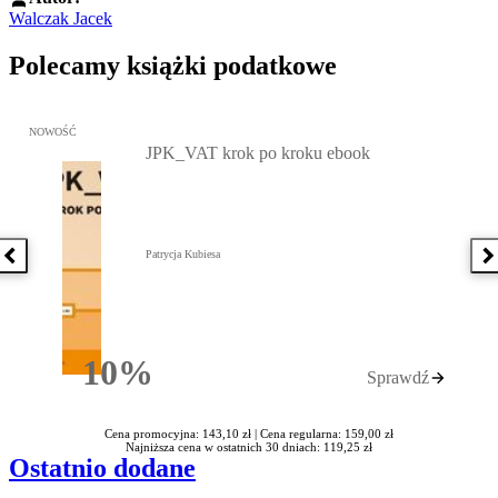
Walczak Jacek
Polecamy książki podatkowe
Przejdź do: JPK_VAT krok po kroku ebook, Patrycja Kubiesa - otw
NOWOŚĆ
JPK_VAT krok po kroku ebook
Patrycja Kubiesa
Poprzednia książka
N
10%
Sprawdź
Rabatu
Cena promocyjna: 143,10 zł |
Cena regularna: 159,00 zł
Najniższa cena w ostatnich 30 dniach: 119,25 zł
Ostatnio dodane