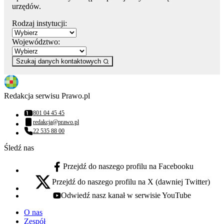
urzędów.
Rodzaj instytucji:
Województwo:
Szukaj danych kontaktowych
Redakcja serwisu Prawo.pl
801 04 45 45
Numer telefonu:
redakcja@prawo.pl
Adres email:
22 535 88 00
Numer telefonu:
Śledź nas
Przejdź do naszego profilu na Facebooku
facebook - otwiera się w nowej karcie
Przejdź do naszego profilu na X (dawniej Twitter)
x - otwiera się w nowej karcie
Odwiedź nasz kanał w serwisie YouTube
youtube - otwiera się w nowej karcie
O nas
Zespół