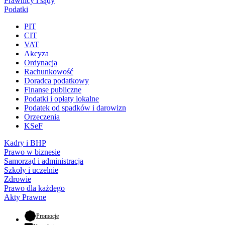
Prawnicy i sądy
Podatki
PIT
CIT
VAT
Akcyza
Ordynacja
Rachunkowość
Doradca podatkowy
Finanse publiczne
Podatki i opłaty lokalne
Podatek od spadków i darowizn
Orzeczenia
KSeF
Kadry i BHP
Prawo w biznesie
Samorząd i administracja
Szkoły i uczelnie
Zdrowie
Prawo dla każdego
Akty Prawne
- otwiera się w nowej karcie
Promocje