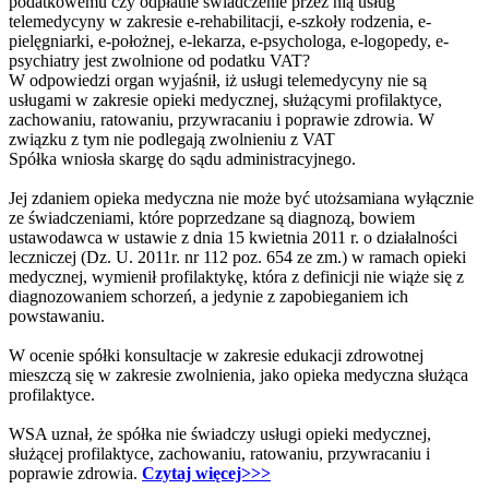
podatkowemu czy odpłatne świadczenie przez nią usług
telemedycyny w zakresie e-rehabilitacji, e-szkoły rodzenia, e-
pielęgniarki, e-położnej, e-lekarza, e-psychologa, e-logopedy, e-
psychiatry jest zwolnione od podatku VAT?
W odpowiedzi organ wyjaśnił, iż usługi telemedycyny nie są
usługami w zakresie opieki medycznej, służącymi profilaktyce,
zachowaniu, ratowaniu, przywracaniu i poprawie zdrowia. W
związku z tym nie podlegają zwolnieniu z VAT
Spółka wniosła skargę do sądu administracyjnego.
Jej zdaniem opieka medyczna nie może być utożsamiana wyłącznie
ze świadczeniami, które poprzedzane są diagnozą, bowiem
ustawodawca w ustawie z dnia 15 kwietnia 2011 r. o działalności
leczniczej (Dz. U. 2011r. nr 112 poz. 654 ze zm.) w ramach opieki
medycznej, wymienił profilaktykę, która z definicji nie wiąże się z
diagnozowaniem schorzeń, a jedynie z zapobieganiem ich
powstawaniu.
W ocenie spółki konsultacje w zakresie edukacji zdrowotnej
mieszczą się w zakresie zwolnienia, jako opieka medyczna służąca
profilaktyce.
WSA uznał, że spółka nie świadczy usługi opieki medycznej,
służącej profilaktyce, zachowaniu, ratowaniu, przywracaniu i
poprawie zdrowia.
Czytaj więcej>>>