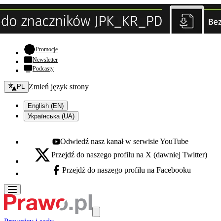
- otwiera się w nowej karcie
Promocje
Newsletter
Podcasty
Zmień język - bieżący:
Zmień język strony
PL
English (EN)
Українська (UA)
Odwiedź nasz kanał w serwisie YouTube
Youtube - otwiera się w nowej karcie
Przejdź do naszego profilu na X (dawniej Twitter)
X - otwiera się w nowej karcie
Przejdź do naszego profilu na Facebooku
Facebook - otwiera się w nowej karcie