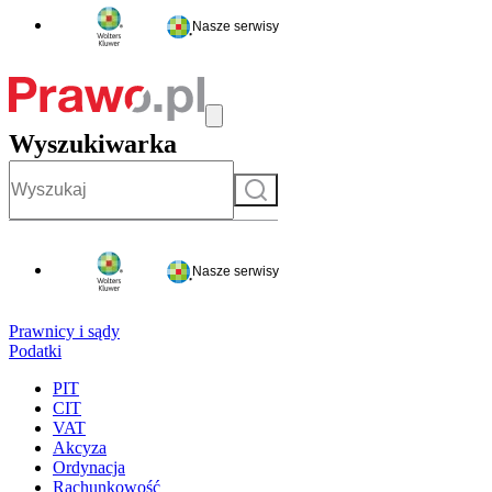
Nasze serwisy
Wyszukiwarka
Szukaj
Nasze serwisy
Prawnicy i sądy
Podatki
PIT
CIT
VAT
Akcyza
Ordynacja
Rachunkowość