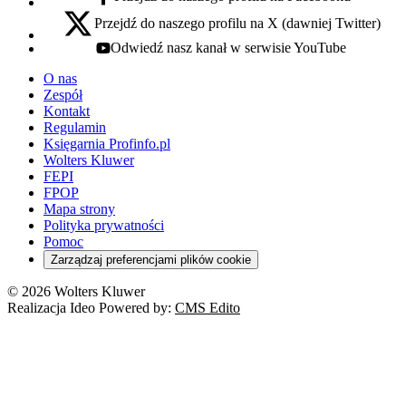
facebook - otwiera się w nowej karcie
Przejdź do naszego profilu na X (dawniej Twitter)
x - otwiera się w nowej karcie
Odwiedź nasz kanał w serwisie YouTube
youtube - otwiera się w nowej karcie
O nas
Zespół
Kontakt
Regulamin
Księgarnia Profinfo.pl
Wolters Kluwer
FEPI
FPOP
Mapa strony
Polityka prywatności
Pomoc
Zarządzaj preferencjami plików cookie
© 2026 Wolters Kluwer
Realizacja Ideo Powered by:
CMS Edito