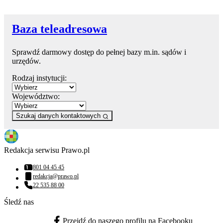
Baza teleadresowa
Sprawdź darmowy dostęp do pełnej bazy m.in. sądów i
urzędów.
Rodzaj instytucji:
Województwo:
Szukaj danych kontaktowych
Redakcja serwisu Prawo.pl
801 04 45 45
Numer telefonu:
redakcja@prawo.pl
Adres email:
22 535 88 00
Numer telefonu:
Śledź nas
Przejdź do naszego profilu na Facebooku