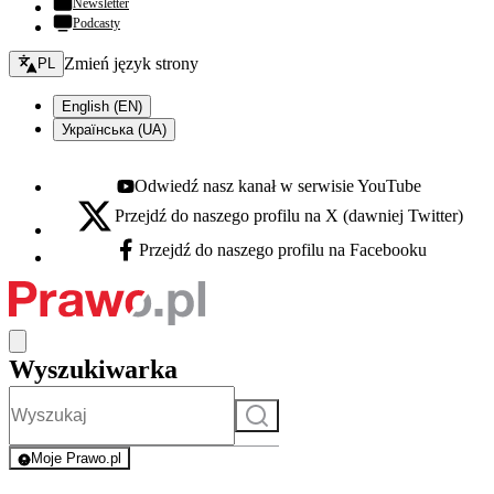
Newsletter
Podcasty
Zmień język - bieżący:
Zmień język strony
PL
English (EN)
Українська (UA)
Odwiedź nasz kanał w serwisie YouTube
Youtube - otwiera się w nowej karcie
Przejdź do naszego profilu na X (dawniej Twitter)
X - otwiera się w nowej karcie
Przejdź do naszego profilu na Facebooku
Facebook - otwiera się w nowej karcie
Wyszukiwarka
Szukaj
Moje Prawo.pl
- rejestracja i logowanie do serwisu