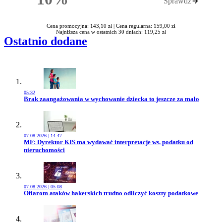
Sprawdź
Rabatu
Cena promocyjna: 143,10 zł |
Cena regularna: 159,00 zł
Najniższa cena w ostatnich 30 dniach: 119,25 zł
Ostatnio dodane
05:32
Przejdź do artykułu:
Brak zaangażowania w wychowanie dziecka to jeszcze za mało
07.08.2026 | 14:47
Przejdź do artykułu:
MF: Dyrektor KIS ma wydawać interpretacje ws. podatku od
nieruchomości
07.08.2026 | 05:08
Przejdź do artykułu:
Ofiarom ataków hakerskich trudno odliczyć koszty podatkowe