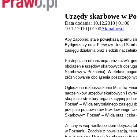
Urzędy skarbowe w Poz
Data dodania: 10.12.2010 | 01:00
10.12.2010 | 01:00
Aktualności
Aby zapobiec stale powiększającemu si
Bydgoszczy oraz Pierwszy Urząd Skarbow
zasięgu działania oraz siedzib naczelni
Postępująca urbanizacja oraz rozwój go
obciążenie urzędów skarbowych obsług
Skarbowy w Poznaniu). W efekcie pogar
zróżnicowanie obciążenia poszczególnyc
Ogłoszone rozporządzenie Ministra Finan
naczelników urzędów skarbowych i dyrek
skupienie struktury organizacyjnej jedn
Poznań – Wilda terytorialnego zasięgu
przejmie pracowników likwidowanego Urz
Skarbowym Poznań – Wilda oraz liczba 
Zmiany w woj. wielkopolskim dotyczą ta
w Poznaniu. Zgodnie z nowelizacją, ter
Puszczykowo, Urzędu Skarbowego Pozna