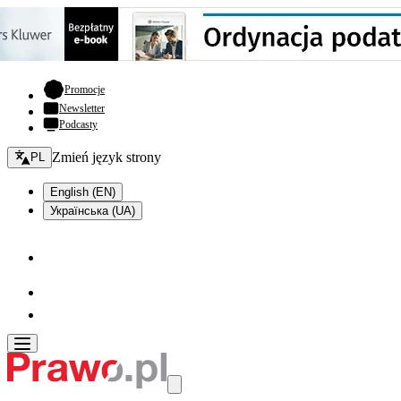
- otwiera się w nowej karcie
Promocje
Newsletter
Podcasty
Zmień język - bieżący:
Zmień język strony
PL
English (EN)
Українська (UA)