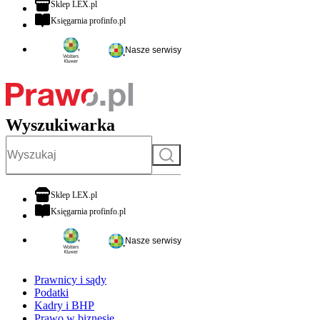
otwiera się w nowej karcie
Sklep LEX.pl
otwiera się w nowej karcie
Księgarnia profinfo.pl
Nasze serwisy
Wyszukiwarka
Szukaj
otwiera się w nowej karcie
Sklep LEX.pl
otwiera się w nowej karcie
Księgarnia profinfo.pl
Nasze serwisy
Prawnicy i sądy
Podatki
Kadry i BHP
Prawo w biznesie