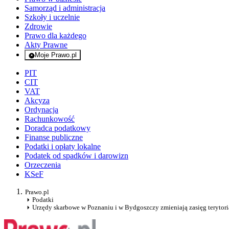
Samorząd i administracja
Szkoły i uczelnie
Zdrowie
Prawo dla każdego
Akty Prawne
Moje Prawo.pl
- rejestracja i logowanie do serwisu
PIT
CIT
VAT
Akcyza
Ordynacja
Rachunkowość
Doradca podatkowy
Finanse publiczne
Podatki i opłaty lokalne
Podatek od spadków i darowizn
Orzeczenia
KSeF
Prawo.pl
Podatki
Urzędy skarbowe w Poznaniu i w Bydgoszczy zmieniają zasięg terytor