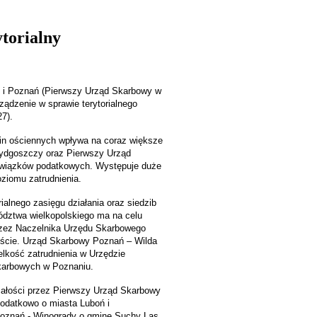
torialny
 i Poznań (Pierwszy Urząd Skarbowy w
ądzenie w sprawie terytorialnego
7).
min ościennych wpływa na coraz większe
ydgoszczy oraz Pierwszy Urząd
owiązków podatkowych. Występuje duże
ziomu zatrudnienia.
ialnego zasięgu działania oraz siedzib
ództwa wielkopolskiego ma na celu
 przez Naczelnika Urzędu Skarbowego
eście. Urząd Skarbowy Poznań – Wilda
elkość zatrudnienia w Urzędzie
skarbowych w Poznaniu.
całości przez Pierwszy Urząd Skarbowy
dodatkowo o miasta Luboń i
oznań - Winogrady o gminę Suchy Las.