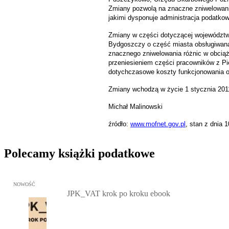
Zmiany pozwolą na znaczne zniwelowanie
jakimi dysponuje administracja podatkow
Zmiany w części dotyczącej województw
Bydgoszczy o część miasta obsługiwan
znacznego zniwelowania różnic w obciąż
przeniesieniem części pracowników z 
dotychczasowe koszty funkcjonowania or
Zmiany wchodzą w życie 1 stycznia 2011
Michał Malinowski
źródło:
www.mofnet.gov.pl
, stan z dnia 1
Polecamy książki podatkowe
Przejdź do: JPK_VAT krok po kroku ebook, Patrycja Kubiesa - otw
NOWOŚĆ
JPK_VAT krok po kroku ebook