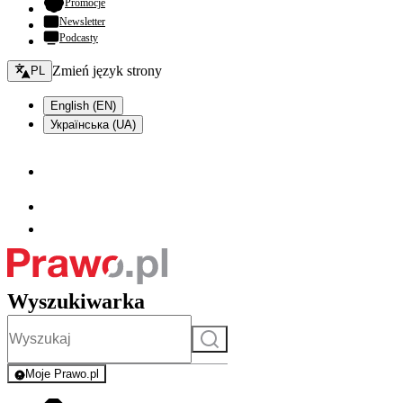
- otwiera się w nowej karcie
Promocje
Newsletter
Podcasty
Zmień język - bieżący:
Zmień język strony
PL
English (EN)
Українська (UA)
Wyszukiwarka
Szukaj
Moje Prawo.pl
- rejestracja i logowanie do serwisu