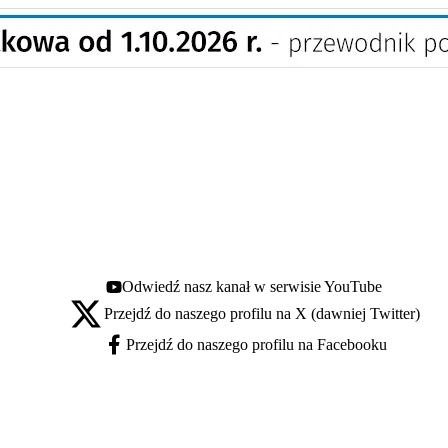
Odwiedź nasz kanał w serwisie YouTube
Youtube - otwiera się w nowej karcie
Przejdź do naszego profilu na X (dawniej Twitter)
X - otwiera się w nowej karcie
Przejdź do naszego profilu na Facebooku
Facebook - otwiera się w nowej karcie