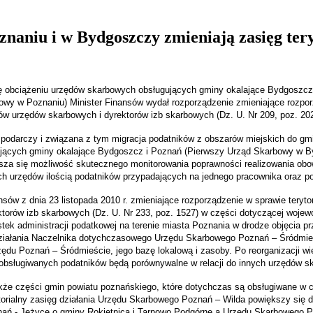
naniu i w Bydgoszczy zmieniają zasięg tery
ę obciążeniu urzędów skarbowych obsługujących gminy okalające Bydgoszcz
y w Poznaniu) Minister Finansów wydał rozporządzenie zmieniające rozporz
ków urzędów skarbowych i dyrektorów izb skarbowych (Dz. U. Nr 209, poz. 202
spodarczy i związana z tym migracja podatników z obszarów miejskich do g
ujących gminy okalające Bydgoszcz i Poznań (Pierwszy Urząd Skarbowy w B
sza się możliwość skutecznego monitorowania poprawności realizowania ob
h urzędów ilością podatników przypadających na jednego pracownika oraz po
sów z dnia 23 listopada 2010 r. zmieniające rozporządzenie w sprawie terytor
torów izb skarbowych (Dz. U. Nr 233, poz. 1527) w części dotyczącej wojew
ostek administracji podatkowej na terenie miasta Poznania w drodze objęcia
 działania Naczelnika dotychczasowego Urzędu Skarbowego Poznań – Śródmi
ędu Poznań – Śródmieście, jego bazę lokalową i zasoby. Po reorganizacji wi
obsługiwanych podatników będą porównywalne w relacji do innych urzędów 
kże części gmin powiatu poznańskiego, które dotychczas są obsługiwane w 
ytorialny zasięg działania Urzędu Skarbowego Poznań – Wilda powiększy się 
ń - Jeżyce o gminy Rokietnica i Tarnowo Podgórne a Urzędu Skarbowego P