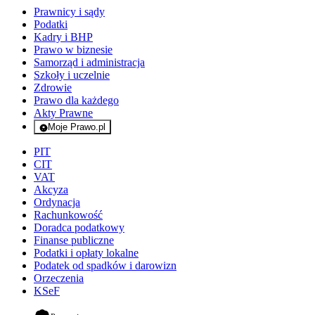
Prawnicy i sądy
Podatki
Kadry i BHP
Prawo w biznesie
Samorząd i administracja
Szkoły i uczelnie
Zdrowie
Prawo dla każdego
Akty Prawne
Moje Prawo.pl
- rejestracja i logowanie do serwisu
PIT
CIT
VAT
Akcyza
Ordynacja
Rachunkowość
Doradca podatkowy
Finanse publiczne
Podatki i opłaty lokalne
Podatek od spadków i darowizn
Orzeczenia
KSeF