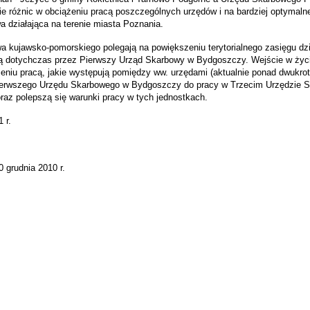
 różnic w obciążeniu pracą poszczególnych urzędów i na bardziej optymaln
a działająca na terenie miasta Poznania.
a kujawsko-pomorskiego polegają na powiększeniu terytorialnego zasięgu dz
ą dotychczas przez Pierwszy Urząd Skarbowy w Bydgoszczy. Wejście w życ
eniu pracą, jakie występują pomiędzy ww. urzędami (aktualnie ponad dwukrot
Pierwszego Urzędu Skarbowego w Bydgoszczy do pracy w Trzecim Urzędzie 
az polepszą się warunki pracy w tych jednostkach.
 r.
0 grudnia 2010 r.
iera się w nowym oknie