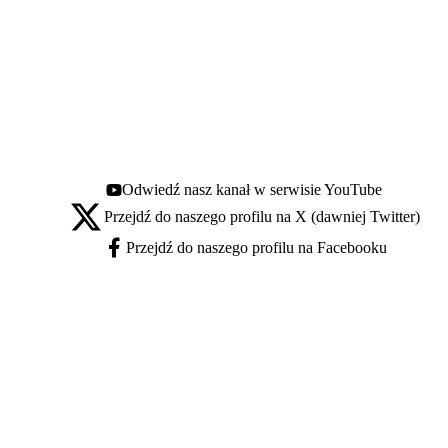
Odwiedź nasz kanał w serwisie YouTube
Youtube - otwiera się w nowej karcie
Przejdź do naszego profilu na X (dawniej Twitter)
X - otwiera się w nowej karcie
Przejdź do naszego profilu na Facebooku
Facebook - otwiera się w nowej karcie