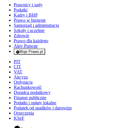
Prawnicy i sądy
Podatki
Kadry i BHP
Prawo w biznesie
Samorząd i administracja
Szkoły i uczelnie
Zdrowie
Prawo dla każdego
Akty Prawne
Moje Prawo.pl
- rejestracja i logowanie do serwisu
PIT
CIT
VAT
Akcyza
Ordynacja
Rachunkowość
Doradca podatkowy
Finanse publiczne
Podatki i opłaty lokalne
Podatek od spadków i darowizn
Orzeczenia
KSeF