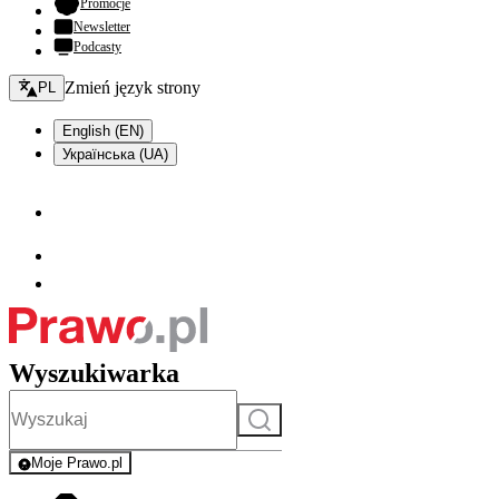
- otwiera się w nowej karcie
Promocje
Newsletter
Podcasty
Zmień język - bieżący:
Zmień język strony
PL
English (EN)
Українська (UA)
Wyszukiwarka
Szukaj
Moje Prawo.pl
- rejestracja i logowanie do serwisu