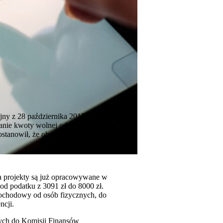
y z 28 października 2015 r. (sygn.
zanie kwoty wolnej od podatku do
stanowił, że obecny,
a projekty są już opracowywane w
od podatku z 3091 zł do 8000 zł.
dochodowy od osób fizycznych, do
ncji.
nych do Komisji Finansów