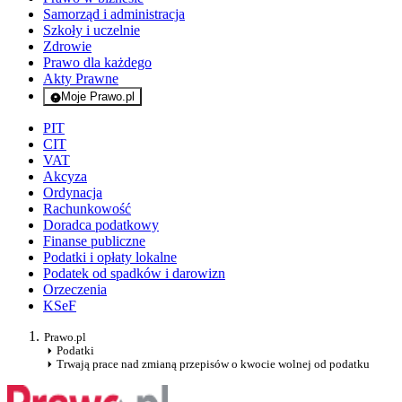
Samorząd i administracja
Szkoły i uczelnie
Zdrowie
Prawo dla każdego
Akty Prawne
Moje Prawo.pl
- rejestracja i logowanie do serwisu
PIT
CIT
VAT
Akcyza
Ordynacja
Rachunkowość
Doradca podatkowy
Finanse publiczne
Podatki i opłaty lokalne
Podatek od spadków i darowizn
Orzeczenia
KSeF
Prawo.pl
Podatki
Trwają prace nad zmianą przepisów o kwocie wolnej od podatku