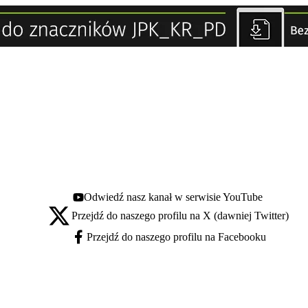
Odwiedź nasz kanał w serwisie YouTube
Youtube - otwiera się w nowej karcie
Przejdź do naszego profilu na X (dawniej Twitter)
X - otwiera się w nowej karcie
Przejdź do naszego profilu na Facebooku
Facebook - otwiera się w nowej karcie