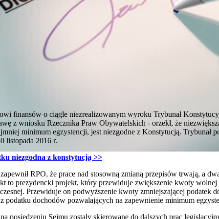
owi finansów o ciągle niezrealizowanym wyroku Trybunał Konstytucyjn
prawę z wniosku Rzecznika Praw Obywatelskich - orzekł, że niezwięks
mniej minimum egzystencji, jest niezgodne z Konstytucją. Trybunał po
0 listopada 2016 r.
ku niezgodna z konstytucją >>
 zapewnił RPO, że prace nad stosowną zmianą przepisów trwają, a dw
kt to prezydencki projekt, który przewiduje zwiększenie kwoty wolnej 
oczesnej. Przewiduje on podwyższenie kwoty zmniejszającej podatek 
 z podatku dochodów pozwalających na zapewnienie minimum egzyste
na posiedzeniu Sejmu zostały skierowane do dalszych prac legislacyj