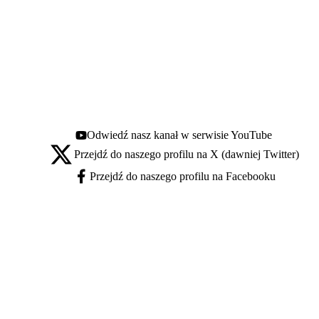
Odwiedź nasz kanał w serwisie YouTube
Youtube - otwiera się w nowej karcie
Przejdź do naszego profilu na X (dawniej Twitter)
X - otwiera się w nowej karcie
Przejdź do naszego profilu na Facebooku
Facebook - otwiera się w nowej karcie