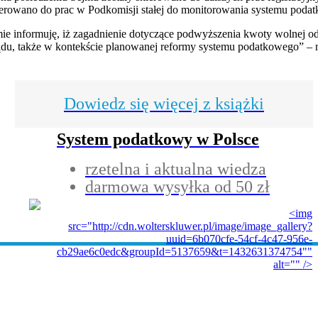
kierowano do prac w Podkomisji stałej do monitorowania systemu poda
e informuję, iż zagadnienie dotyczące podwyższenia kwoty wolnej od
ądu, także w kontekście planowanej reformy systemu podatkowego” – n
Dowiedz się więcej z książki
System podatkowy w Polsce
rzetelna i aktualna wiedza
darmowa wysyłka od 50 zł
<img
src="http://cdn.wolterskluwer.pl/image/image_gallery?
uuid=6b070cfe-54cf-4c47-956e-
cb29ae6c0edc&groupId=5137659&t=1432631374754""
alt="" />