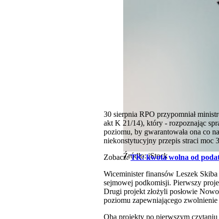
30 sierpnia RPO przypomniał ministr
akt K 21/14), który - rozpoznając s
poziomu, by gwarantowała ona co naj
niekonstytucyjny przepis straci moc 3
Źródło: iStock
Zobacz:
TK: kwota wolna od podat
Wiceminister finansów Leszek Skiba
sejmowej podkomisji. Pierwszy proje
Drugi projekt złożyli posłowie Now
poziomu zapewniającego zwolnienie
Oba projekty po pierwszym czytaniu 