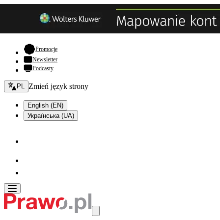
- otwiera się w nowej karcie
Promocje
Newsletter
Podcasty
Zmień język - bieżący:
Zmień język strony
PL
English (EN)
Українська (UA)