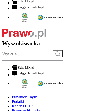
otwiera się w nowej karcie
Sklep LEX.pl
otwiera się w nowej karcie
Księgarnia profinfo.pl
Nasze serwisy
Wyszukiwarka
Szukaj
otwiera się w nowej karcie
Sklep LEX.pl
otwiera się w nowej karcie
Księgarnia profinfo.pl
Nasze serwisy
Prawnicy i sądy
Podatki
Kadry i BHP
Prawo w biznesie