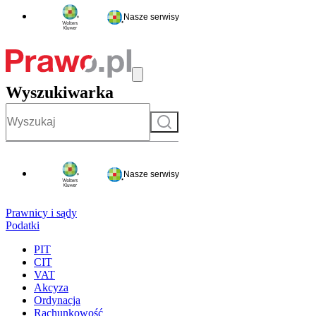
Nasze serwisy
Wyszukiwarka
Szukaj
Nasze serwisy
Prawnicy i sądy
Podatki
PIT
CIT
VAT
Akcyza
Ordynacja
Rachunkowość