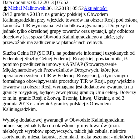
Data dodania: 06.12.2013 | 05:52
Michał Malinowski
06.12.2013 | 05:52
Aktualności
Od 3 grudnia 2013 r. na granicy polskiej z Obwodem
Kaliningradzkim przy wjeździe towarów na obszar Rosji pod osłoną
karnetów TIR wymagana jest dodatkowa gwarancja. Dotyczy to
jednak tylko określonej grupy towarów oraz sytuacji, gdy odbiorca
docelowy jest spoza Obwodu Kaliningradzkiego a także, gdy
przewoźnik ma zadłużenie w płatnościach celnych.
Służba Celna RP (SC RP), na podstawie informacji uzyskanych od
Federalnej Służby Celnej Federacji Rosyjskiej, powiadomiła, iż
pomimo przedłużenia umowy z ASMAP (Stowarzyszenie
Międzynarodowych Przewoźników Drogowych, które jest
operatorem systemu TIR w Federacji Rosyjskiej), a tym samym
formalnego obowiązywania procedury TIR w Rosji, przy wjeździe
towarów na obszar Rosji wymagana jest dodatkowa gwarancja na
granicy rosyjskiej, będącej zewnętrzną granicą Unii celnej. Dotyczy
to m.in. granic Rosji z Łotwą, Estonią, Litwą, Ukrainą, a od 3
grudnia 2013 r. - również granicy polskiej z Obwodem
Kaliningradzkim.
Wymóg dodatkowej gwarancji w Obwodzie Kaliningradzkim
odnosi się jednak tylko do określonej grupy towarów (m.in.
niektórych wyrobów spożywczych, takich jak cebula, niektóre
asortymenty mięsa, kapusta, ziemniaki, mąka pszenna; - niektórych