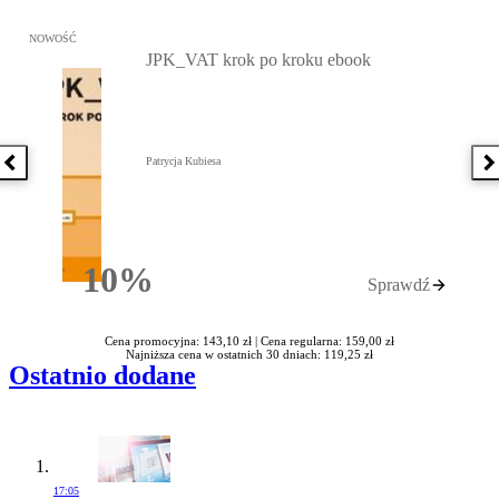
Przejdź do: JPK_VAT krok po kroku ebook, Patrycja Kubiesa - otw
NOWOŚĆ
JPK_VAT krok po kroku ebook
Patrycja Kubiesa
Poprzednia książka
N
10%
Sprawdź
Rabatu
Cena promocyjna: 143,10 zł |
Cena regularna: 159,00 zł
Najniższa cena w ostatnich 30 dniach: 119,25 zł
Ostatnio dodane
17:05