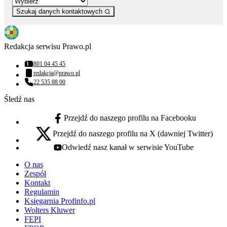
Szukaj danych kontaktowych
Redakcja serwisu Prawo.pl
801 04 45 45
Numer telefonu:
redakcja@prawo.pl
Adres email:
22 535 88 00
Numer telefonu:
Śledź nas
Przejdź do naszego profilu na Facebooku
facebook - otwiera się w nowej karcie
Przejdź do naszego profilu na X (dawniej Twitter)
x - otwiera się w nowej karcie
Odwiedź nasz kanał w serwisie YouTube
youtube - otwiera się w nowej karcie
O nas
Zespół
Kontakt
Regulamin
Księgarnia Profinfo.pl
Wolters Kluwer
FEPI