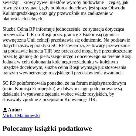
zwierząt – krowy żywe; niektóre wyroby budowlane – cegła), jak
również do sytuacji, gdy odbiorca docelowy jest spoza Obwodu
Kaliningradzkiego oraz gdy przewoźnik ma zadłużenie w
płatnościach celnych.
Służba Celna RP informuje jednocześnie, że sytuacja dotycząca
przewozów TIR do Rosji przez granicę z Białorusią (granica
wewnętrzna Unii celnej) przedstawia się odmiennie. Na podstawie
dotychczasowej praktyki SC RP stwierdza, że towary przewożone
na podstawie karnetu TIR bez przeszkód mogą być przemieszczane
przez tę granicę do pierwszego urzędu docelowego na terenie Rosji.
Jednak w celu dokonania kolejnego rozładunku w kolejnym
urzędzie docelowym, służba celna Rosji wymaga już stosowania
tranzytu wewnętrznego rosyjskiego i przedstawienia gwarancji.
SC RP poinformowała ponadto, że na forum międzynarodowym
(m.in. Komisja Europejska) w dalszym ciągu podejmowane są
działania i wysuwane żądania wobec władz rosyjskich, by
stosowały zgodnie z przepisami Konwencję TIR.
Autor:
Michał Malinowski
Polecamy książki podatkowe