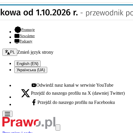
- otwiera się w nowej karcie
Promocje
Newsletter
Podcasty
Zmień język - bieżący:
Zmień język strony
PL
English (EN)
Українська (UA)
Odwiedź nasz kanał w serwisie YouTube
Youtube - otwiera się w nowej karcie
Przejdź do naszego profilu na X (dawniej Twitter)
X - otwiera się w nowej karcie
Przejdź do naszego profilu na Facebooku
Facebook - otwiera się w nowej karcie