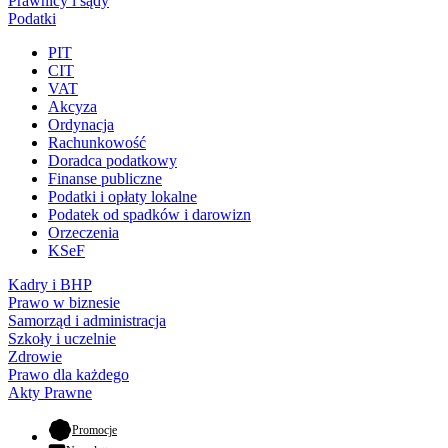
Prawnicy i sądy
Podatki
PIT
CIT
VAT
Akcyza
Ordynacja
Rachunkowość
Doradca podatkowy
Finanse publiczne
Podatki i opłaty lokalne
Podatek od spadków i darowizn
Orzeczenia
KSeF
Kadry i BHP
Prawo w biznesie
Samorząd i administracja
Szkoły i uczelnie
Zdrowie
Prawo dla każdego
Akty Prawne
- otwiera się w nowej karcie
Promocje