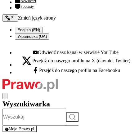
Newsletter
Podcasty
Zmień język - bieżący:
Zmień język strony
PL
English (EN)
Українська (UA)
Odwiedź nasz kanał w serwisie YouTube
Youtube - otwiera się w nowej karcie
Przejdź do naszego profilu na X (dawniej Twitter)
X - otwiera się w nowej karcie
Przejdź do naszego profilu na Facebooku
Facebook - otwiera się w nowej karcie
Wyszukiwarka
Szukaj
Moje Prawo.pl
- rejestracja i logowanie do serwisu