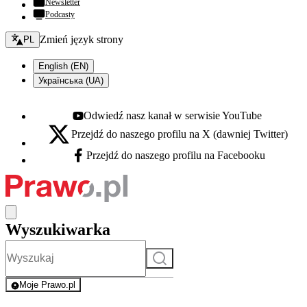
Newsletter
Podcasty
Zmień język - bieżący:
Zmień język strony
PL
English (EN)
Українська (UA)
Odwiedź nasz kanał w serwisie YouTube
Youtube - otwiera się w nowej karcie
Przejdź do naszego profilu na X (dawniej Twitter)
X - otwiera się w nowej karcie
Przejdź do naszego profilu na Facebooku
Facebook - otwiera się w nowej karcie
Wyszukiwarka
Szukaj
Moje Prawo.pl
- rejestracja i logowanie do serwisu