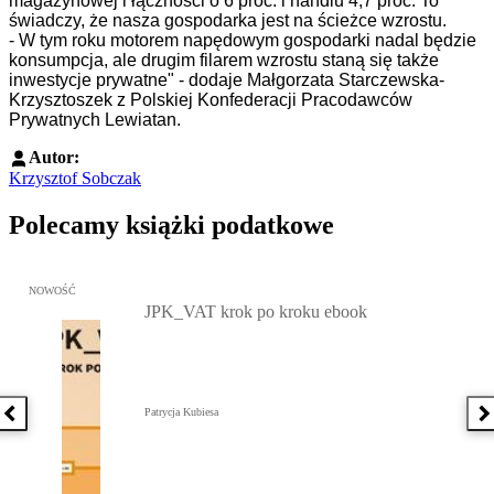
magazynowej i łączności o 6 proc. i handlu 4,7 proc. To
świadczy, że nasza gospodarka jest na ścieżce wzrostu.
- W tym roku motorem napędowym gospodarki nadal będzie
konsumpcja, ale drugim filarem wzrostu staną się także
inwestycje prywatne" - dodaje Małgorzata Starczewska-
Krzysztoszek z Polskiej Konfederacji Pracodawców
Prywatnych Lewiatan.
Autor:
Krzysztof Sobczak
Polecamy książki podatkowe
Przejdź do: JPK_VAT krok po kroku ebook, Patrycja Kubiesa - otw
NOWOŚĆ
JPK_VAT krok po kroku ebook
Patrycja Kubiesa
Poprzednia książka
N