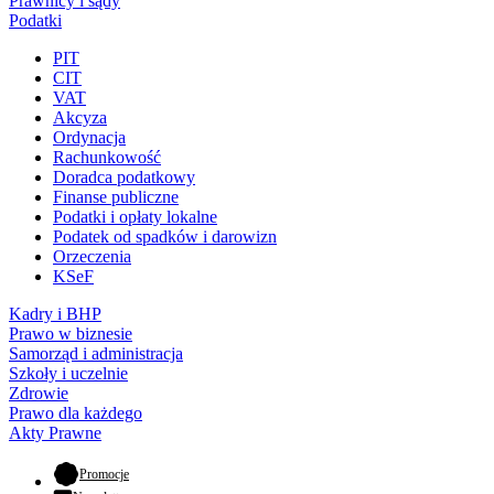
Prawnicy i sądy
Podatki
PIT
CIT
VAT
Akcyza
Ordynacja
Rachunkowość
Doradca podatkowy
Finanse publiczne
Podatki i opłaty lokalne
Podatek od spadków i darowizn
Orzeczenia
KSeF
Kadry i BHP
Prawo w biznesie
Samorząd i administracja
Szkoły i uczelnie
Zdrowie
Prawo dla każdego
Akty Prawne
- otwiera się w nowej karcie
Promocje