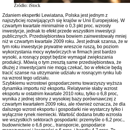
Źródło: iStock
Zdaniem ekspertki Lewiatana, Polska jest jednym z
najszybciej rozwijających się krajów w Unii Europejskiej. W
czwartym kwartale minimalnie o 0,3 pkt proc. wzrosły
inwestycje, jednak to efekt przede wszystkim inwestycji
publicznych. Przedsiębiorstwa bowiem zainwestowały mniej
niż w czwartym kwartale 2009 roku. Jest jednak szansa, że w
tym roku inwestycje prywatne wreszcie ruszą, bo poziom
wykorzystania mocy wytwórczych w firmach jest bardzo
wysoki, a rosnący popyt będzie wymagał zwiększania
produkcji. Mówią o tym zresztą same przedsiębiorstwa, że
dłużej z inwestycjami nie mogą czekać, bo w efekcie będą
tracić szanse na utrzymanie udziału w rosnącym rynku lub
na wzrost tego udziału.
Szybkiemu wzrostowi gospodarczemu towarzyszy wyższa
dynamika importu niż eksportu. Relatywnie słaby wzrost
eksportu w ostatnim kwartale 2010 roku, tylko o 6,8 proc,
wynika z jednej strony z wysokiej bazy porównawczej z
czwartym kwartałem 2009 roku, ale również oznacza, że dla
dalszego wzrost eksportu i gospodarki nie wystarczy tylko i
wyłącznie rynek niemiecki. Wartość dodana brutto wzrosła
we wszystkich sektorach gospodarki: przemyśle o 6,2 proc.,
budownictwie o 6,6 proc., transporcie, gospodarce