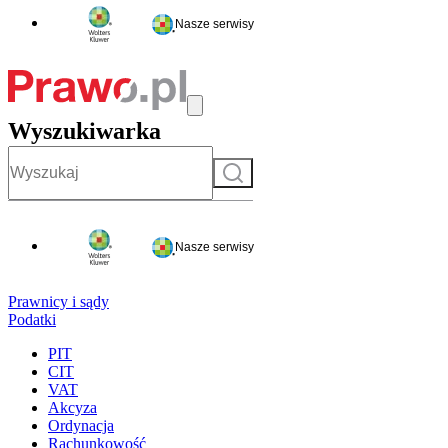
Nasze serwisy
Wyszukiwarka
Szukaj
Nasze serwisy
Prawnicy i sądy
Podatki
PIT
CIT
VAT
Akcyza
Ordynacja
Rachunkowość