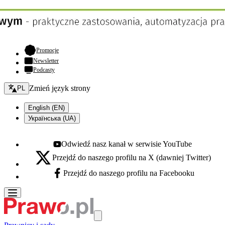
- otwiera się w nowej karcie
Promocje
Newsletter
Podcasty
Zmień język - bieżący:
Zmień język strony
PL
English (EN)
Українська (UA)
Odwiedź nasz kanał w serwisie YouTube
Youtube - otwiera się w nowej karcie
Przejdź do naszego profilu na X (dawniej Twitter)
X - otwiera się w nowej karcie
Przejdź do naszego profilu na Facebooku
Facebook - otwiera się w nowej karcie