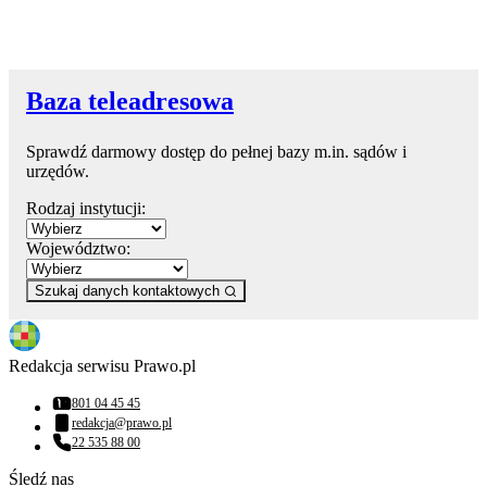
Baza teleadresowa
Sprawdź darmowy dostęp do pełnej bazy m.in. sądów i
urzędów.
Rodzaj instytucji:
Województwo:
Szukaj danych kontaktowych
Redakcja serwisu Prawo.pl
801 04 45 45
Numer telefonu:
redakcja@prawo.pl
Adres email:
22 535 88 00
Numer telefonu:
Śledź nas