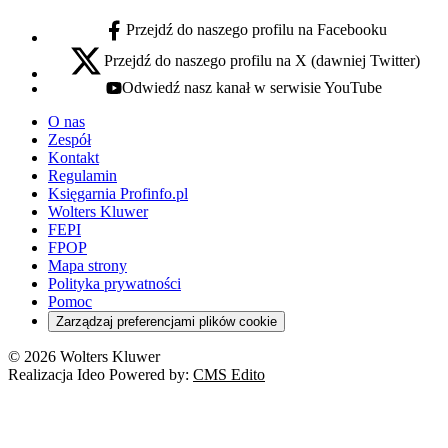
Przejdź do naszego profilu na Facebooku
facebook - otwiera się w nowej karcie
Przejdź do naszego profilu na X (dawniej Twitter)
x - otwiera się w nowej karcie
Odwiedź nasz kanał w serwisie YouTube
youtube - otwiera się w nowej karcie
O nas
Zespół
Kontakt
Regulamin
Księgarnia Profinfo.pl
Wolters Kluwer
FEPI
FPOP
Mapa strony
Polityka prywatności
Pomoc
Zarządzaj preferencjami plików cookie
© 2026 Wolters Kluwer
Realizacja Ideo Powered by:
CMS Edito