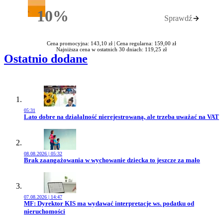
10%
Sprawdź
Rabatu
Cena promocyjna: 143,10 zł |
Cena regularna: 159,00 zł
Najniższa cena w ostatnich 30 dniach: 119,25 zł
Ostatnio dodane
05:31
Przejdź do artykułu:
Lato dobre na działalność nierejestrowaną, ale trzeba uważać na VAT
08.08.2026 | 05:32
Przejdź do artykułu:
Brak zaangażowania w wychowanie dziecka to jeszcze za mało
07.08.2026 | 14:47
Przejdź do artykułu:
MF: Dyrektor KIS ma wydawać interpretacje ws. podatku od
nieruchomości