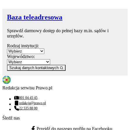
Baza teleadresowa
Sprawdź darmowy dostęp do pełnej bazy m.in. sądów i
urzędów.
Rodzaj instytucji:
Województwo:
Szukaj danych kontaktowych
Redakcja serwisu Prawo.pl
801 04 45 45
Numer telefonu:
redakcja@prawo.pl
Adres email:
22 535 88 00
Numer telefonu:
Śledź nas
Przejdź do naszego profilu na Facebooku