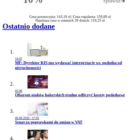
Sprawdź
Rabatu
Cena promocyjna: 143,10 zł |
Cena regularna: 159,00 zł
Najniższa cena w ostatnich 30 dniach: 119,25 zł
Ostatnio dodane
14:47
Przejdź do artykułu:
MF: Dyrektor KIS ma wydawać interpretacje ws. podatku od
nieruchomości
05:08
Przejdź do artykułu:
Ofiarom ataków hakerskich trudno odliczyć koszty podatkowe
06.08.2026 | 17:05
Przejdź do artykułu:
Senat za poprawkami do zmian w VAT