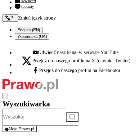
Newsletter
Podcasty
Zmień język - bieżący:
Zmień język strony
PL
English (EN)
Українська (UA)
Odwiedź nasz kanał w serwisie YouTube
Youtube - otwiera się w nowej karcie
Przejdź do naszego profilu na X (dawniej Twitter)
X - otwiera się w nowej karcie
Przejdź do naszego profilu na Facebooku
Facebook - otwiera się w nowej karcie
Wyszukiwarka
Szukaj
Moje Prawo.pl
- rejestracja i logowanie do serwisu