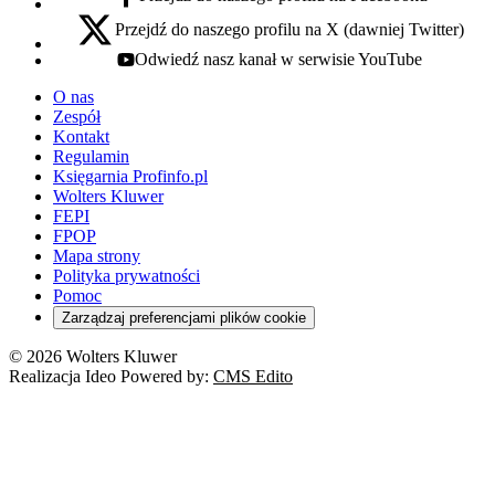
facebook - otwiera się w nowej karcie
Przejdź do naszego profilu na X (dawniej Twitter)
x - otwiera się w nowej karcie
Odwiedź nasz kanał w serwisie YouTube
youtube - otwiera się w nowej karcie
O nas
Zespół
Kontakt
Regulamin
Księgarnia Profinfo.pl
Wolters Kluwer
FEPI
FPOP
Mapa strony
Polityka prywatności
Pomoc
Zarządzaj preferencjami plików cookie
© 2026 Wolters Kluwer
Realizacja Ideo Powered by:
CMS Edito