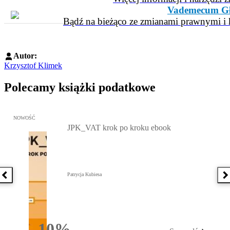
Vademecum Gł
Bądź na bieżąco ze zmianami prawnymi i k
Autor:
Krzysztof Klimek
Polecamy książki podatkowe
Przejdź do: JPK_VAT krok po kroku ebook, Patrycja Kubiesa - otw
NOWOŚĆ
JPK_VAT krok po kroku ebook
Patrycja Kubiesa
Poprzednia książka
N
10%