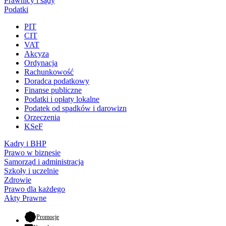
Prawnicy i sądy
Podatki
PIT
CIT
VAT
Akcyza
Ordynacja
Rachunkowość
Doradca podatkowy
Finanse publiczne
Podatki i opłaty lokalne
Podatek od spadków i darowizn
Orzeczenia
KSeF
Kadry i BHP
Prawo w biznesie
Samorząd i administracja
Szkoły i uczelnie
Zdrowie
Prawo dla każdego
Akty Prawne
- otwiera się w nowej karcie
Promocje