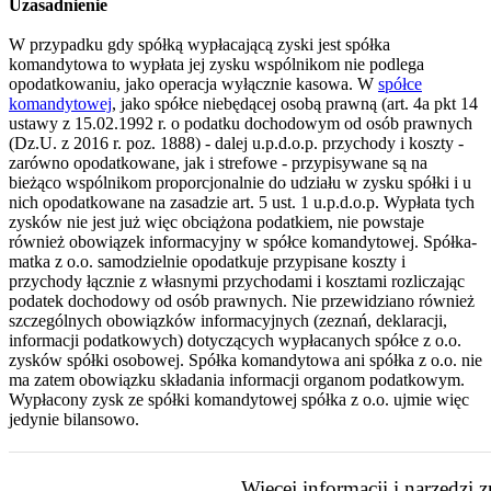
Uzasadnienie
W przypadku gdy spółką wypłacającą zyski jest spółka
komandytowa to wypłata jej zysku wspólnikom nie podlega
opodatkowaniu, jako operacja wyłącznie kasowa. W
spółce
komandytowej
, jako spółce niebędącej osobą prawną (art. 4a pkt 14
ustawy z 15.02.1992 r. o podatku dochodowym od osób prawnych
(Dz.U. z 2016 r. poz. 1888) - dalej u.p.d.o.p. przychody i koszty -
zarówno opodatkowane, jak i strefowe - przypisywane są na
bieżąco wspólnikom proporcjonalnie do udziału w zysku spółki i u
nich opodatkowane na zasadzie art. 5 ust. 1 u.p.d.o.p. Wypłata tych
zysków nie jest już więc obciążona podatkiem, nie powstaje
również obowiązek informacyjny w spółce komandytowej. Spółka-
matka z o.o. samodzielnie opodatkuje przypisane koszty i
przychody łącznie z własnymi przychodami i kosztami rozliczając
podatek dochodowy od osób prawnych. Nie przewidziano również
szczególnych obowiązków informacyjnych (zeznań, deklaracji,
informacji podatkowych) dotyczących wypłacanych spółce z o.o.
zysków spółki osobowej. Spółka komandytowa ani spółka z o.o. nie
ma zatem obowiązku składania informacji organom podatkowym.
Wypłacony zysk ze spółki komandytowej spółka z o.o. ujmie więc
jedynie bilansowo.
Więcej informacji i narzędzi 