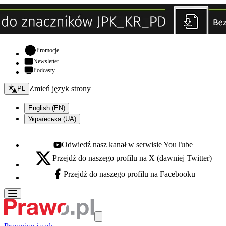
- otwiera się w nowej karcie
Promocje
Newsletter
Podcasty
Zmień język - bieżący:
Zmień język strony
PL
English (EN)
Українська (UA)
Odwiedź nasz kanał w serwisie YouTube
Youtube - otwiera się w nowej karcie
Przejdź do naszego profilu na X (dawniej Twitter)
X - otwiera się w nowej karcie
Przejdź do naszego profilu na Facebooku
Facebook - otwiera się w nowej karcie