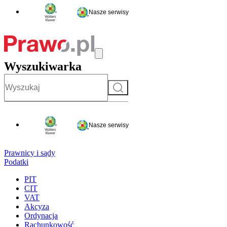
Nasze serwisy
Wyszukiwarka
Szukaj
Nasze serwisy
Prawnicy i sądy
Podatki
PIT
CIT
VAT
Akcyza
Ordynacja
Rachunkowość