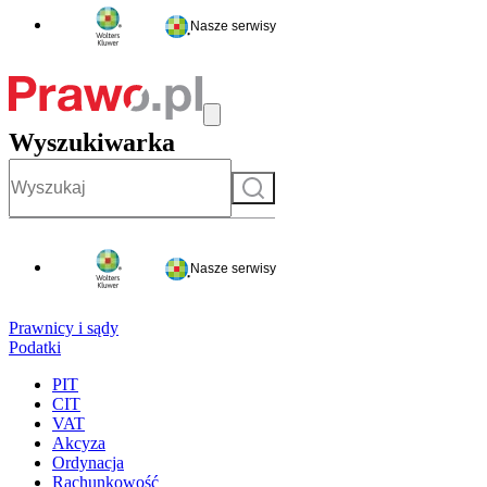
Nasze serwisy
Wyszukiwarka
Szukaj
Nasze serwisy
Prawnicy i sądy
Podatki
PIT
CIT
VAT
Akcyza
Ordynacja
Rachunkowość