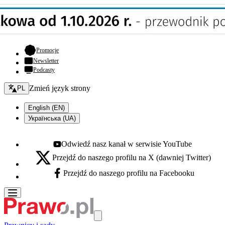
- otwiera się w nowej karcie
Promocje
Newsletter
Podcasty
Zmień język - bieżący:
Zmień język strony
PL
English (EN)
Українська (UA)
Odwiedź nasz kanał w serwisie YouTube
Youtube - otwiera się w nowej karcie
Przejdź do naszego profilu na X (dawniej Twitter)
X - otwiera się w nowej karcie
Przejdź do naszego profilu na Facebooku
Facebook - otwiera się w nowej karcie