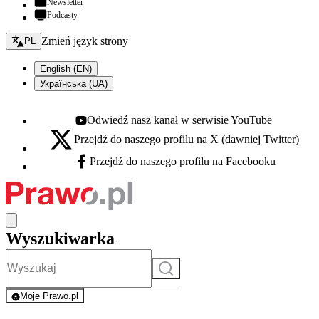
Newsletter
Podcasty
Zmień język - bieżący:
Zmień język strony
PL
English (EN)
Українська (UA)
Odwiedź nasz kanał w serwisie YouTube
Youtube - otwiera się w nowej karcie
Przejdź do naszego profilu na X (dawniej Twitter)
X - otwiera się w nowej karcie
Przejdź do naszego profilu na Facebooku
Facebook - otwiera się w nowej karcie
Wyszukiwarka
Szukaj
Moje Prawo.pl
- rejestracja i logowanie do serwisu