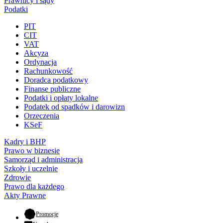
Prawnicy i sądy
Podatki
PIT
CIT
VAT
Akcyza
Ordynacja
Rachunkowość
Doradca podatkowy
Finanse publiczne
Podatki i opłaty lokalne
Podatek od spadków i darowizn
Orzeczenia
KSeF
Kadry i BHP
Prawo w biznesie
Samorząd i administracja
Szkoły i uczelnie
Zdrowie
Prawo dla każdego
Akty Prawne
- otwiera się w nowej karcie
Promocje