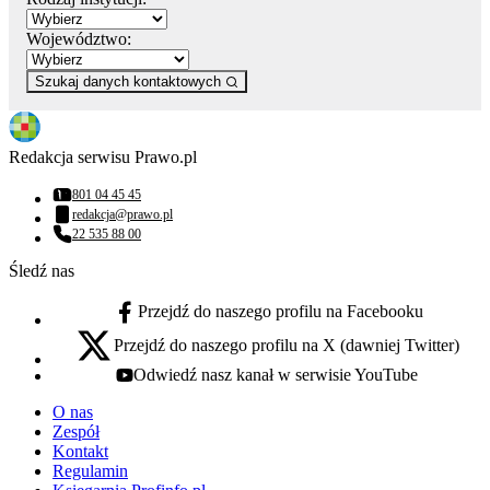
Województwo:
Szukaj danych kontaktowych
Redakcja serwisu Prawo.pl
801 04 45 45
Numer telefonu:
redakcja@prawo.pl
Adres email:
22 535 88 00
Numer telefonu:
Śledź nas
Przejdź do naszego profilu na Facebooku
facebook - otwiera się w nowej karcie
Przejdź do naszego profilu na X (dawniej Twitter)
x - otwiera się w nowej karcie
Odwiedź nasz kanał w serwisie YouTube
youtube - otwiera się w nowej karcie
O nas
Zespół
Kontakt
Regulamin