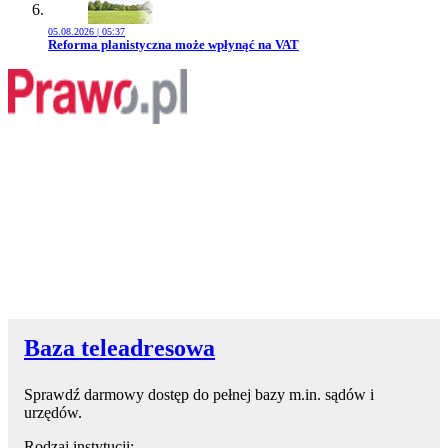
05.08.2026 | 05:37
Przejdź do artykułu:
Reforma planistyczna może wpłynąć na VAT
Baza teleadresowa
Sprawdź darmowy dostęp do pełnej bazy m.in. sądów i
urzędów.
Rodzaj instytucji: