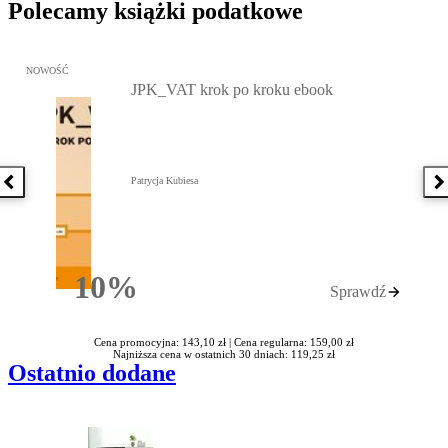
Polecamy książki podatkowe
Przejdź do: JPK_VAT krok po kroku ebook, Patrycja Kubiesa - otw
NOWOŚĆ
JPK_VAT krok po kroku ebook
Patrycja Kubiesa
Poprzednia książka
N
10%
Sprawdź
Rabatu
Cena promocyjna: 143,10 zł |
Cena regularna: 159,00 zł
Najniższa cena w ostatnich 30 dniach: 119,25 zł
Ostatnio dodane