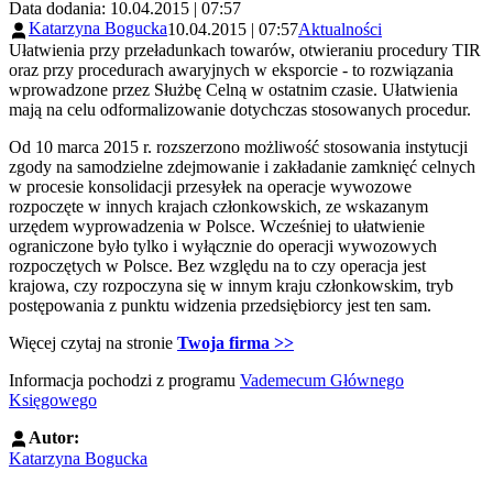
Data dodania: 10.04.2015 | 07:57
Katarzyna Bogucka
10.04.2015 | 07:57
Aktualności
Ułatwienia przy przeładunkach towarów, otwieraniu procedury TIR
oraz przy procedurach awaryjnych w eksporcie - to rozwiązania
wprowadzone przez Służbę Celną w ostatnim czasie. Ułatwienia
mają na celu odformalizowanie dotychczas stosowanych procedur.
Od 10 marca 2015 r. rozszerzono możliwość stosowania instytucji
zgody na samodzielne zdejmowanie i zakładanie zamknięć celnych
w procesie konsolidacji przesyłek na operacje wywozowe
rozpoczęte w innych krajach członkowskich, ze wskazanym
urzędem wyprowadzenia w Polsce. Wcześniej to ułatwienie
ograniczone było tylko i wyłącznie do operacji wywozowych
rozpoczętych w Polsce. Bez względu na to czy operacja jest
krajowa, czy rozpoczyna się w innym kraju członkowskim, tryb
postępowania z punktu widzenia przedsiębiorcy jest ten sam.
Więcej czytaj na stronie
Twoja firma >>
Informacja pochodzi z programu
Vademecum Głównego
Księgowego
Autor:
Katarzyna Bogucka