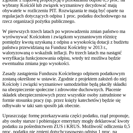
wybrany Kościół lub związek wyznaniowy decydować mają
obywatele w rozliczeniu PIT. Rozwiązania te mają być oparte na
regulacjach dotyczących odpisu 1 proc. podatku dochodowego na
rzecz organizacji pożytku publicznego.
W pierwszych trzech latach po wprowadzeniu zmian państwo ma
wyrównywać Kościołom i związkom wyznaniowym różnicę
pomiędzy kwotą uzyskaną z odpisu a wysokością dotacji z budżetu
państwa przewidzianą na Fundusz Kościelny w 2013 r.,
waloryzowaną o wskaźnik inflacji. Po trzech latach ma nastąpić
weryfikacja funkcjonowania odpisu, wtedy też możliwa będzie
ewentualna zmiana jego wysokości.
Zasady zastąpienia Funduszu Kościelnego odpisem podatkowym
zostaną określone w ustawie. Zgodnie z projektem założeń do niej
Kościoły i związki wyznaniowe samodzielnie będą płaciły składki
na ubezpieczenie społeczne i zdrowotne duchownych. Płacenie
składek ubezpieczeniowych przez wszystkie osoby zatrudnione w
formie stosunku pracy (np. przez księży katechetów) będzie się
odbywało w taki sam sposób jak obecnie.
Upraszczając formę przekazywania części podatku, rząd proponuje,
aby osoby starsze i pobierające emerytury mogły deklarować kwoty
podatku za pośrednictwem ZUS i KRUS. Możliwość odliczenia 0,5
proc. podatku nie zmieni dotychczasowego odpisu 1 proc. na