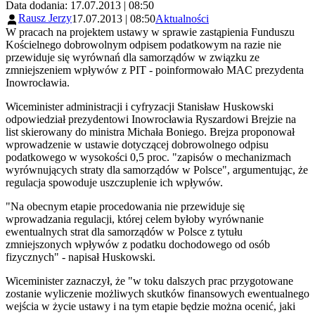
Data dodania: 17.07.2013 | 08:50
Rausz Jerzy
17.07.2013 | 08:50
Aktualności
W pracach na projektem ustawy w sprawie zastąpienia Funduszu
Kościelnego dobrowolnym odpisem podatkowym na razie nie
przewiduje się wyrównań dla samorządów w związku ze
zmniejszeniem wpływów z PIT - poinformowało MAC prezydenta
Inowrocławia.
Wiceminister administracji i cyfryzacji Stanisław Huskowski
odpowiedział prezydentowi Inowrocławia Ryszardowi Brejzie na
list skierowany do ministra Michała Boniego. Brejza proponował
wprowadzenie w ustawie dotyczącej dobrowolnego odpisu
podatkowego w wysokości 0,5 proc. "zapisów o mechanizmach
wyrównujących straty dla samorządów w Polsce", argumentując, że
regulacja spowoduje uszczuplenie ich wpływów.
"Na obecnym etapie procedowania nie przewiduje się
wprowadzania regulacji, której celem byłoby wyrównanie
ewentualnych strat dla samorządów w Polsce z tytułu
zmniejszonych wpływów z podatku dochodowego od osób
fizycznych" - napisał Huskowski.
Wiceminister zaznaczył, że "w toku dalszych prac przygotowane
zostanie wyliczenie możliwych skutków finansowych ewentualnego
wejścia w życie ustawy i na tym etapie będzie można ocenić, jaki