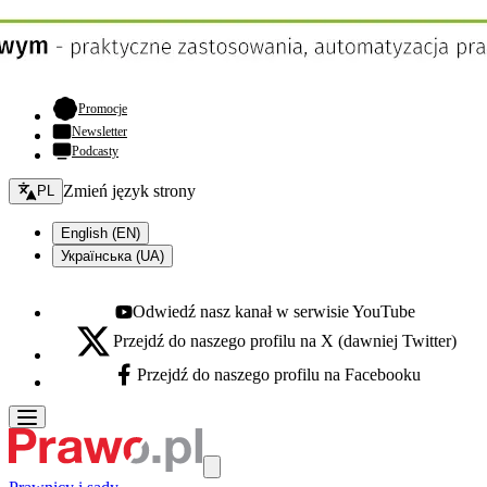
- otwiera się w nowej karcie
Promocje
Newsletter
Podcasty
Zmień język - bieżący:
Zmień język strony
PL
English (EN)
Українська (UA)
Odwiedź nasz kanał w serwisie YouTube
Youtube - otwiera się w nowej karcie
Przejdź do naszego profilu na X (dawniej Twitter)
X - otwiera się w nowej karcie
Przejdź do naszego profilu na Facebooku
Facebook - otwiera się w nowej karcie