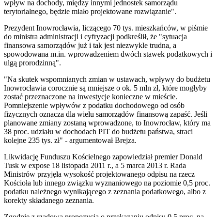
wpływ na dochody, między innymi jednostek samorządu
terytorialnego, będzie miało projektowane rozwiązanie".
Prezydent Inowrocławia, liczącego 70 tys. mieszkańców, w piśmie
do ministra administracji i cyfryzacji podkreślił, że "sytuacja
finansowa samorządów już i tak jest niezwykle trudna, a
spowodowana m.in. wprowadzeniem dwóch stawek podatkowych i
ulgą prorodzinną".
"Na skutek wspomnianych zmian w ustawach, wpływy do budżetu
Inowrocławia corocznie są mniejsze o ok. 5 mln zł, które mogłyby
zostać przeznaczone na inwestycje konieczne w mieście.
Pomniejszenie wpływów z podatku dochodowego od osób
fizycznych oznacza dla wielu samorządów finansową zapaść. Jeśli
planowane zmiany zostaną wprowadzone, to Inowrocław, który ma
38 proc. udziału w dochodach PIT do budżetu państwa, straci
kolejne 235 tys. zł" - argumentował Brejza.
Likwidację Funduszu Kościelnego zapowiedział premier Donald
Tusk w expose 18 listopada 2011 r., a 5 marca 2013 r. Rada
Ministrów przyjęła wysokość projektowanego odpisu na rzecz
Kościoła lub innego związku wyznaniowego na poziomie 0,5 proc.
podatku należnego wynikającego z zeznania podatkowego, albo z
korekty składanego zeznania.
Zgodnie z rządową propozycją o przekazaniu odpisu 0,5 proc. na