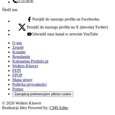
22 535 88 00
Numer telefonu:
Śledź nas
Przejdź do naszego profilu na Facebooku
facebook - otwiera się w nowej karcie
Przejdź do naszego profilu na X (dawniej Twitter)
x - otwiera się w nowej karcie
Odwiedź nasz kanał w serwisie YouTube
youtube - otwiera się w nowej karcie
O nas
Zespół
Kontakt
Regulamin
Księgarnia Profinfo.pl
Wolters Kluwer
FEPI
FPOP
Mapa strony
Polityka prywatności
Pomoc
Zarządzaj preferencjami plików cookie
© 2026 Wolters Kluwer
Realizacja Ideo Powered by:
CMS Edito