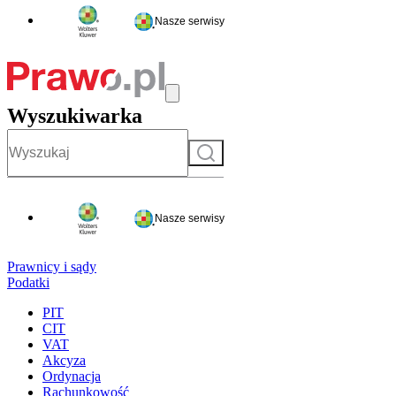
Nasze serwisy
Wyszukiwarka
Szukaj
Nasze serwisy
Prawnicy i sądy
Podatki
PIT
CIT
VAT
Akcyza
Ordynacja
Rachunkowość