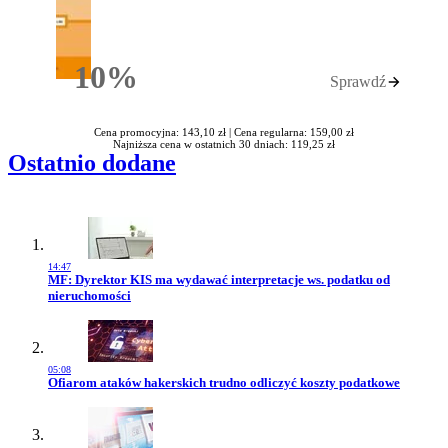
10%
Sprawdź
Rabatu
Cena promocyjna: 143,10 zł |
Cena regularna: 159,00 zł
Najniższa cena w ostatnich 30 dniach: 119,25 zł
Ostatnio dodane
14:47
Przejdź do artykułu:
MF: Dyrektor KIS ma wydawać interpretacje ws. podatku od
nieruchomości
05:08
Przejdź do artykułu:
Ofiarom ataków hakerskich trudno odliczyć koszty podatkowe