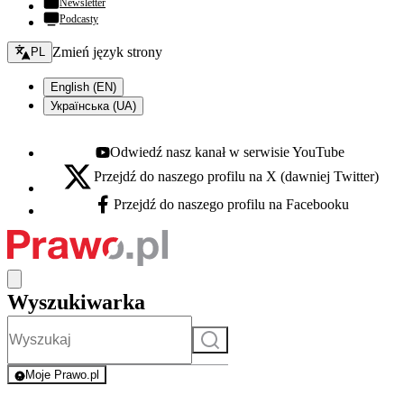
Newsletter
Podcasty
Zmień język - bieżący:
Zmień język strony
PL
English (EN)
Українська (UA)
Odwiedź nasz kanał w serwisie YouTube
Youtube - otwiera się w nowej karcie
Przejdź do naszego profilu na X (dawniej Twitter)
X - otwiera się w nowej karcie
Przejdź do naszego profilu na Facebooku
Facebook - otwiera się w nowej karcie
Wyszukiwarka
Szukaj
Moje Prawo.pl
- rejestracja i logowanie do serwisu