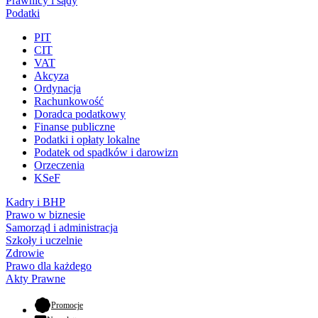
Prawnicy i sądy
Podatki
PIT
CIT
VAT
Akcyza
Ordynacja
Rachunkowość
Doradca podatkowy
Finanse publiczne
Podatki i opłaty lokalne
Podatek od spadków i darowizn
Orzeczenia
KSeF
Kadry i BHP
Prawo w biznesie
Samorząd i administracja
Szkoły i uczelnie
Zdrowie
Prawo dla każdego
Akty Prawne
- otwiera się w nowej karcie
Promocje