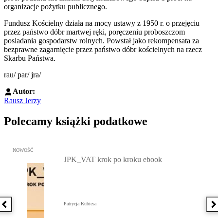
organizacje pożytku publicznego.
Fundusz Kościelny działa na mocy ustawy z 1950 r. o przejęciu
przez państwo dóbr martwej ręki, poręczeniu proboszczom
posiadania gospodarstw rolnych. Powstał jako rekompensata za
bezprawne zagarnięcie przez państwo dóbr kościelnych na rzecz
Skarbu Państwa.
rau/ par/ jra/
Autor:
Rausz Jerzy
Polecamy książki podatkowe
Przejdź do: JPK_VAT krok po kroku ebook, Patrycja Kubiesa - otw
NOWOŚĆ
JPK_VAT krok po kroku ebook
Patrycja Kubiesa
Poprzednia książka
N