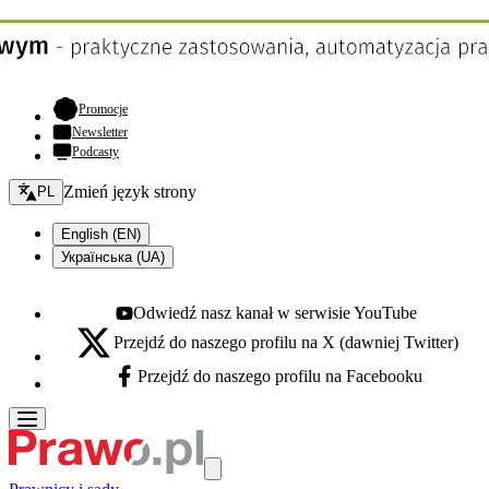
- otwiera się w nowej karcie
Promocje
Newsletter
Podcasty
Zmień język - bieżący:
Zmień język strony
PL
English (EN)
Українська (UA)
Odwiedź nasz kanał w serwisie YouTube
Youtube - otwiera się w nowej karcie
Przejdź do naszego profilu na X (dawniej Twitter)
X - otwiera się w nowej karcie
Przejdź do naszego profilu na Facebooku
Facebook - otwiera się w nowej karcie