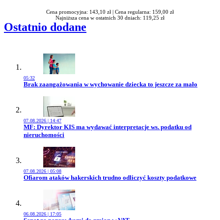
Cena promocyjna: 143,10 zł |
Cena regularna: 159,00 zł
Najniższa cena w ostatnich 30 dniach: 119,25 zł
Ostatnio dodane
05:32
Przejdź do artykułu:
Brak zaangażowania w wychowanie dziecka to jeszcze za mało
07.08.2026 | 14:47
Przejdź do artykułu:
MF: Dyrektor KIS ma wydawać interpretacje ws. podatku od
nieruchomości
07.08.2026 | 05:08
Przejdź do artykułu:
Ofiarom ataków hakerskich trudno odliczyć koszty podatkowe
06.08.2026 | 17:05
Przejdź do artykułu: