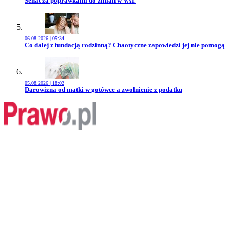
Senat za poprawkami do zmian w VAT
06.08.2026 | 05:34
Przejdź do artykułu:
Co dalej z fundacją rodzinną? Chaotyczne zapowiedzi jej nie pomogą
05.08.2026 | 18:02
Przejdź do artykułu:
Darowizna od matki w gotówce a zwolnienie z podatku