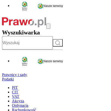
Nasze serwisy
Wyszukiwarka
Szukaj
Nasze serwisy
Prawnicy i sądy
Podatki
PIT
CIT
VAT
Akcyza
Ordynacja
Rachunkowość