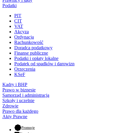
Prawnicy i sądy
Podatki
PIT
CIT
VAT
Akcyza
Ordynacja
Rachunkowość
Doradca podatkowy
Finanse publiczne
Podatki i opłaty lokalne
Podatek od spadków i darowizn
Orzeczenia
KSeF
Kadry i BHP
Prawo w biznesie
Samorząd i administracja
Szkoły i uczelnie
Zdrowie
Prawo dla każdego
Akty Prawne
- otwiera się w nowej karcie
Promocje