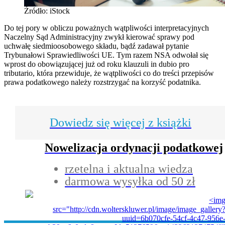
Źródło: iStock
Do tej pory w obliczu poważnych wątpliwości interpretacyjnych
Naczelny Sąd Administracyjny zwykł kierować sprawy pod
uchwałę siedmioosobowego składu, bądź zadawał pytanie
Trybunałowi Sprawiedliwości
UE. Tym razem NSA odwołał się
wprost do obowiązującej już od roku klauzuli in dubio pro
tributario, która przewiduje, że wątpliwości co do treści przepisów
prawa podatkowego należy rozstrzygać na korzyść podatnika.
Dowiedz się więcej z książki
Nowelizacja ordynacji podatkowej
rzetelna i aktualna wiedza
darmowa wysyłka od 50 zł
<im
src="http://cdn.wolterskluwer.pl/image/image_gallery
uuid=6b070cfe-54cf-4c47-956e