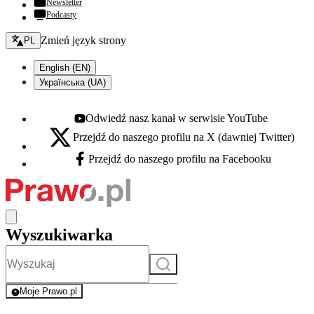
Newsletter
Podcasty
Zmień język - bieżący:
Zmień język strony
PL
English (EN)
Українська (UA)
Odwiedź nasz kanał w serwisie YouTube
Youtube - otwiera się w nowej karcie
Przejdź do naszego profilu na X (dawniej Twitter)
X - otwiera się w nowej karcie
Przejdź do naszego profilu na Facebooku
Facebook - otwiera się w nowej karcie
Wyszukiwarka
Szukaj
Moje Prawo.pl
- rejestracja i logowanie do serwisu