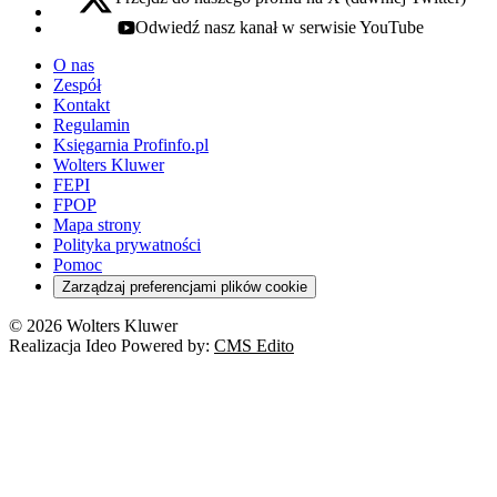
x - otwiera się w nowej karcie
Odwiedź nasz kanał w serwisie YouTube
youtube - otwiera się w nowej karcie
O nas
Zespół
Kontakt
Regulamin
Księgarnia Profinfo.pl
Wolters Kluwer
FEPI
FPOP
Mapa strony
Polityka prywatności
Pomoc
Zarządzaj preferencjami plików cookie
© 2026 Wolters Kluwer
Realizacja Ideo Powered by:
CMS Edito