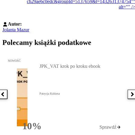
cb29ae6c0edc&groupId=5137659&t=1432631374754"
alt="" /
Autor:
Jolanta Mazur
Polecamy książki podatkowe
Przejdź do: JPK_VAT krok po kroku ebook, Patrycja Kubiesa - otw
NOWOŚĆ
JPK_VAT krok po kroku ebook
Patrycja Kubiesa
Poprzednia książka
N
10%
Sprawdź
Rabatu