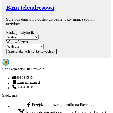
Baza teleadresowa
Sprawdź darmowy dostęp do pełnej bazy m.in. sądów i
urzędów.
Rodzaj instytucji:
Województwo:
Szukaj danych kontaktowych
Redakcja serwisu Prawo.pl
801 04 45 45
Numer telefonu:
redakcja@prawo.pl
Adres email:
22 535 88 00
Numer telefonu:
Śledź nas
Przejdź do naszego profilu na Facebooku
facebook - otwiera się w nowej karcie
Przejdź do naszego profilu na X (dawniej Twitter)