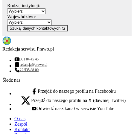
Rodzaj instytucji:
Województwo:
Szukaj danych kontaktowych
Redakcja serwisu Prawo.pl
801 04 45 45
Numer telefonu:
redakcja@prawo.pl
Adres email:
22 535 88 00
Numer telefonu:
Śledź nas
Przejdź do naszego profilu na Facebooku
facebook - otwiera się w nowej karcie
Przejdź do naszego profilu na X (dawniej Twitter)
x - otwiera się w nowej karcie
Odwiedź nasz kanał w serwisie YouTube
youtube - otwiera się w nowej karcie
O nas
Zespół
Kontakt