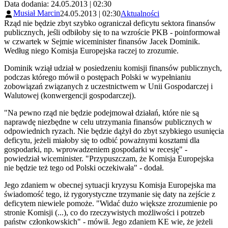
Data dodania: 24.05.2013 | 02:30
Musiał Marcin
24.05.2013 | 02:30
Aktualności
Rząd nie będzie zbyt szybko ograniczał deficytu sektora finansów
publicznych, jeśli odbiłoby się to na wzroście PKB - poinformował
w czwartek w Sejmie wiceminister finansów Jacek Dominik.
Według niego Komisja Europejska raczej to zrozumie.
Dominik wziął udział w posiedzeniu komisji finansów publicznych,
podczas którego mówił o postępach Polski w wypełnianiu
zobowiązań związanych z uczestnictwem w Unii Gospodarczej i
Walutowej (konwergencji gospodarczej).
"Na pewno rząd nie będzie podejmował działań, które nie są
naprawdę niezbędne w celu utrzymania finansów publicznych w
odpowiednich ryzach. Nie będzie dążył do zbyt szybkiego usunięcia
deficytu, jeżeli miałoby się to odbić poważnymi kosztami dla
gospodarki, np. wprowadzeniem gospodarki w recesję" -
powiedział wiceminister. "Przypuszczam, że Komisja Europejska
nie będzie też tego od Polski oczekiwała" - dodał.
Jego zdaniem w obecnej sytuacji kryzysu Komisja Europejska ma
świadomość tego, iż rygorystyczne trzymanie się daty na zejście z
deficytem niewiele pomoże. "Widać dużo większe zrozumienie po
stronie Komisji (...), co do rzeczywistych możliwości i potrzeb
państw członkowskich" - mówił. Jego zdaniem KE wie, że jeżeli