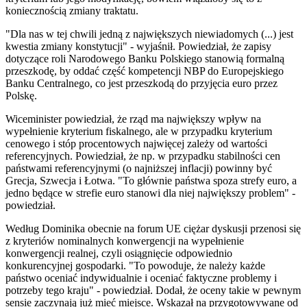
koniecznością zmiany traktatu.
"Dla nas w tej chwili jedną z największych niewiadomych (...) jest
kwestia zmiany konstytucji" - wyjaśnił. Powiedział, że zapisy
dotyczące roli Narodowego Banku Polskiego stanowią formalną
przeszkodę, by oddać część kompetencji NBP do Europejskiego
Banku Centralnego, co jest przeszkodą do przyjęcia euro przez
Polskę.
Wiceminister powiedział, że rząd ma największy wpływ na
wypełnienie kryterium fiskalnego, ale w przypadku kryterium
cenowego i stóp procentowych najwięcej zależy od wartości
referencyjnych. Powiedział, że np. w przypadku stabilności cen
państwami referencyjnymi (o najniższej inflacji) powinny być
Grecja, Szwecja i Łotwa. "To głównie państwa spoza strefy euro, a
jedno będące w strefie euro stanowi dla niej największy problem" -
powiedział.
Według Dominika obecnie na forum UE ciężar dyskusji przenosi się
z kryteriów nominalnych konwergencji na wypełnienie
konwergencji realnej, czyli osiągnięcie odpowiednio
konkurencyjnej gospodarki. "To powoduje, że należy każde
państwo oceniać indywidualnie i oceniać faktyczne problemy i
potrzeby tego kraju" - powiedział. Dodał, że oceny takie w pewnym
sensie zaczynają już mieć miejsce. Wskazał na przygotowywane od