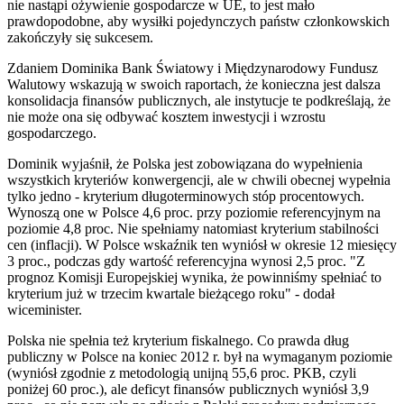
nie nastąpi ożywienie gospodarcze w UE, to jest mało
prawdopodobne, aby wysiłki pojedynczych państw członkowskich
zakończyły się sukcesem.
Zdaniem Dominika Bank Światowy i Międzynarodowy Fundusz
Walutowy wskazują w swoich raportach, że konieczna jest dalsza
konsolidacja finansów publicznych, ale instytucje te podkreślają, że
nie może ona się odbywać kosztem inwestycji i wzrostu
gospodarczego.
Dominik wyjaśnił, że Polska jest zobowiązana do wypełnienia
wszystkich kryteriów konwergencji, ale w chwili obecnej wypełnia
tylko jedno - kryterium długoterminowych stóp procentowych.
Wynoszą one w Polsce 4,6 proc. przy poziomie referencyjnym na
poziomie 4,8 proc. Nie spełniamy natomiast kryterium stabilności
cen (inflacji). W Polsce wskaźnik ten wyniósł w okresie 12 miesięcy
3 proc., podczas gdy wartość referencyjna wynosi 2,5 proc. "Z
prognoz Komisji Europejskiej wynika, że powinniśmy spełniać to
kryterium już w trzecim kwartale bieżącego roku" - dodał
wiceminister.
Polska nie spełnia też kryterium fiskalnego. Co prawda dług
publiczny w Polsce na koniec 2012 r. był na wymaganym poziomie
(wyniósł zgodnie z metodologią unijną 55,6 proc. PKB, czyli
poniżej 60 proc.), ale deficyt finansów publicznych wyniósł 3,9