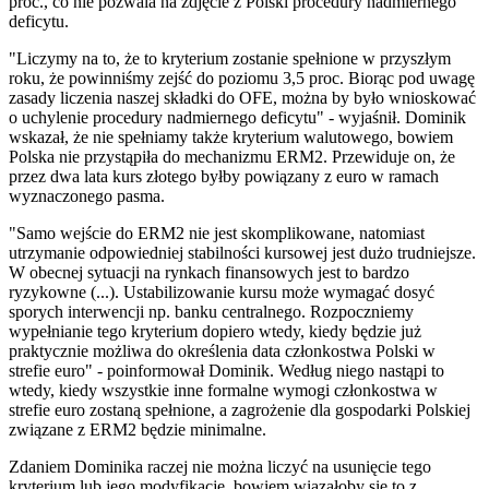
proc., co nie pozwala na zdjęcie z Polski procedury nadmiernego
deficytu.
"Liczymy na to, że to kryterium zostanie spełnione w przyszłym
roku, że powinniśmy zejść do poziomu 3,5 proc. Biorąc pod uwagę
zasady liczenia naszej składki do OFE, można by było wnioskować
o uchylenie procedury nadmiernego deficytu" - wyjaśnił. Dominik
wskazał, że nie spełniamy także kryterium walutowego, bowiem
Polska nie przystąpiła do mechanizmu ERM2. Przewiduje on, że
przez dwa lata kurs złotego byłby powiązany z euro w ramach
wyznaczonego pasma.
"Samo wejście do ERM2 nie jest skomplikowane, natomiast
utrzymanie odpowiedniej stabilności kursowej jest dużo trudniejsze.
W obecnej sytuacji na rynkach finansowych jest to bardzo
ryzykowne (...). Ustabilizowanie kursu może wymagać dosyć
sporych interwencji np. banku centralnego. Rozpoczniemy
wypełnianie tego kryterium dopiero wtedy, kiedy będzie już
praktycznie możliwa do określenia data członkostwa Polski w
strefie euro" - poinformował Dominik. Według niego nastąpi to
wtedy, kiedy wszystkie inne formalne wymogi członkostwa w
strefie euro zostaną spełnione, a zagrożenie dla gospodarki Polskiej
związane z ERM2 będzie minimalne.
Zdaniem Dominika raczej nie można liczyć na usunięcie tego
kryterium lub jego modyfikację, bowiem wiązałoby się to z