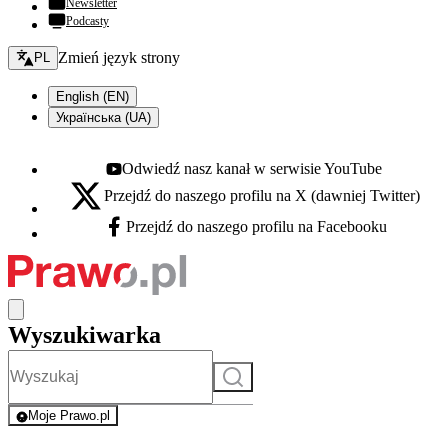
Newsletter
Podcasty
Zmień język - bieżący:
Zmień język strony
PL
English (EN)
Українська (UA)
Odwiedź nasz kanał w serwisie YouTube
Youtube - otwiera się w nowej karcie
Przejdź do naszego profilu na X (dawniej Twitter)
X - otwiera się w nowej karcie
Przejdź do naszego profilu na Facebooku
Facebook - otwiera się w nowej karcie
Wyszukiwarka
Szukaj
Moje Prawo.pl
- rejestracja i logowanie do serwisu