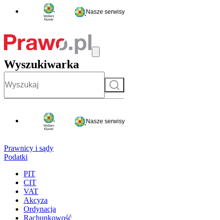
Nasze serwisy
Wyszukiwarka
Szukaj
Nasze serwisy
Prawnicy i sądy
Podatki
PIT
CIT
VAT
Akcyza
Ordynacja
Rachunkowość