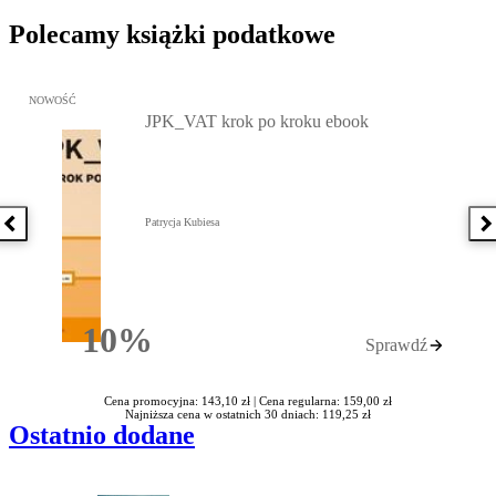
Polecamy książki podatkowe
Przejdź do: JPK_VAT krok po kroku ebook, Patrycja Kubiesa - otw
NOWOŚĆ
JPK_VAT krok po kroku ebook
Patrycja Kubiesa
Poprzednia książka
N
10%
Sprawdź
Rabatu
Cena promocyjna: 143,10 zł |
Cena regularna: 159,00 zł
Najniższa cena w ostatnich 30 dniach: 119,25 zł
Ostatnio dodane