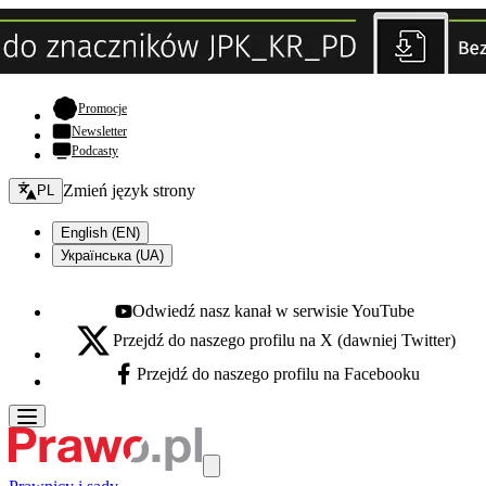
- otwiera się w nowej karcie
Promocje
Newsletter
Podcasty
Zmień język - bieżący:
Zmień język strony
PL
English (EN)
Українська (UA)
Odwiedź nasz kanał w serwisie YouTube
Youtube - otwiera się w nowej karcie
Przejdź do naszego profilu na X (dawniej Twitter)
X - otwiera się w nowej karcie
Przejdź do naszego profilu na Facebooku
Facebook - otwiera się w nowej karcie