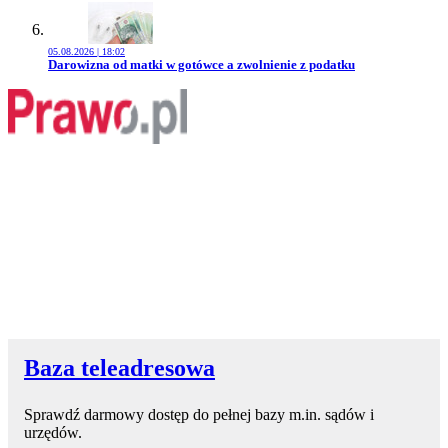
05.08.2026 | 18:02
Przejdź do artykułu:
Darowizna od matki w gotówce a zwolnienie z podatku
Baza teleadresowa
Sprawdź darmowy dostęp do pełnej bazy m.in. sądów i
urzędów.