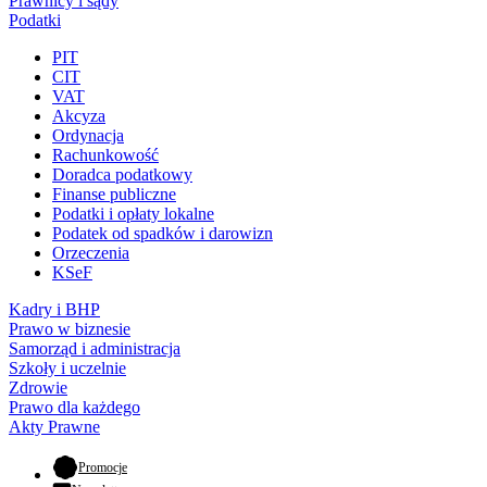
Prawnicy i sądy
Podatki
PIT
CIT
VAT
Akcyza
Ordynacja
Rachunkowość
Doradca podatkowy
Finanse publiczne
Podatki i opłaty lokalne
Podatek od spadków i darowizn
Orzeczenia
KSeF
Kadry i BHP
Prawo w biznesie
Samorząd i administracja
Szkoły i uczelnie
Zdrowie
Prawo dla każdego
Akty Prawne
- otwiera się w nowej karcie
Promocje