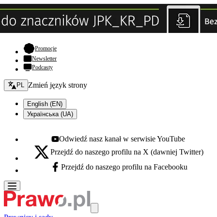
- otwiera się w nowej karcie
Promocje
Newsletter
Podcasty
Zmień język - bieżący:
Zmień język strony
PL
English (EN)
Українська (UA)
Odwiedź nasz kanał w serwisie YouTube
Youtube - otwiera się w nowej karcie
Przejdź do naszego profilu na X (dawniej Twitter)
X - otwiera się w nowej karcie
Przejdź do naszego profilu na Facebooku
Facebook - otwiera się w nowej karcie