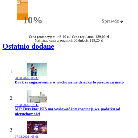
10%
Sprawdź
Rabatu
Cena promocyjna: 143,10 zł |
Cena regularna: 159,00 zł
Najniższa cena w ostatnich 30 dniach: 119,25 zł
Ostatnio dodane
08.08.2026 | 05:32
Przejdź do artykułu:
Brak zaangażowania w wychowanie dziecka to jeszcze za mało
07.08.2026 | 14:47
Przejdź do artykułu:
MF: Dyrektor KIS ma wydawać interpretacje ws. podatku od
nieruchomości
07.08.2026 | 05:08