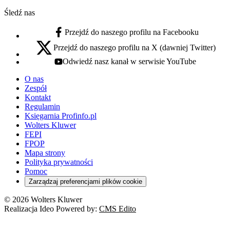
Śledź nas
Przejdź do naszego profilu na Facebooku
facebook - otwiera się w nowej karcie
Przejdź do naszego profilu na X (dawniej Twitter)
x - otwiera się w nowej karcie
Odwiedź nasz kanał w serwisie YouTube
youtube - otwiera się w nowej karcie
O nas
Zespół
Kontakt
Regulamin
Księgarnia Profinfo.pl
Wolters Kluwer
FEPI
FPOP
Mapa strony
Polityka prywatności
Pomoc
Zarządzaj preferencjami plików cookie
© 2026 Wolters Kluwer
Realizacja Ideo Powered by:
CMS Edito