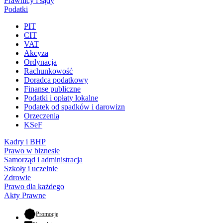
Prawnicy i sądy
Podatki
PIT
CIT
VAT
Akcyza
Ordynacja
Rachunkowość
Doradca podatkowy
Finanse publiczne
Podatki i opłaty lokalne
Podatek od spadków i darowizn
Orzeczenia
KSeF
Kadry i BHP
Prawo w biznesie
Samorząd i administracja
Szkoły i uczelnie
Zdrowie
Prawo dla każdego
Akty Prawne
- otwiera się w nowej karcie
Promocje