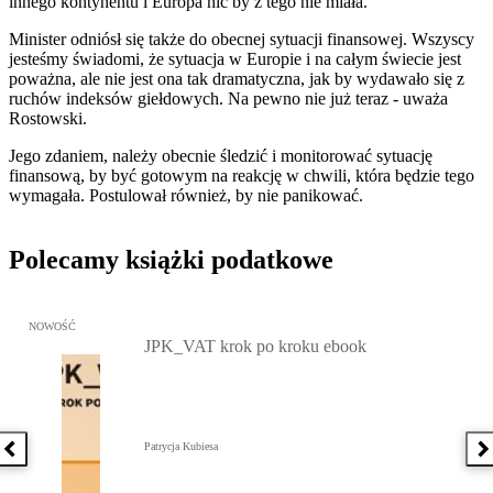
innego kontynentu i Europa nic by z tego nie miała.
Minister odniósł się także do obecnej sytuacji finansowej. Wszyscy
jesteśmy świadomi, że sytuacja w Europie i na całym świecie jest
poważna, ale nie jest ona tak dramatyczna, jak by wydawało się z
ruchów indeksów giełdowych. Na pewno nie już teraz - uważa
Rostowski.
Jego zdaniem, należy obecnie śledzić i monitorować sytuację
finansową, by być gotowym na reakcję w chwili, która będzie tego
wymagała. Postulował również, by nie panikować.
Polecamy książki podatkowe
Przejdź do: JPK_VAT krok po kroku ebook, Patrycja Kubiesa - otw
NOWOŚĆ
JPK_VAT krok po kroku ebook
Patrycja Kubiesa
Poprzednia książka
N