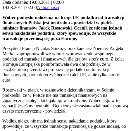
Data dodania: 19.08.2011 | 02:00
19.08.2011 | 02:00
Aktualności
Wobec pomysłu nałożenia na kraje UE podatku od transakcji
finansowych Polska jest neutralna - powiedział w piątek
minister finansów Jacek Rostowski. Ocenił, że nie ma jednak
sensu nakładanie podatku, który spowoduje, że wszystkie
transakcje przeniosą się poza Europę.
Prezydent Francji Nicolas Sarkozy oraz kanclerz Niemiec Angela
Merkel zaproponowali we wtorek wprowadzenie wspólnego
podatku od transakcji finansowych dla krajów strefy euro. Z kolei
Komisja Europejska poinformowała dwa dni później, że w
październiku przedstawi propozycję podatku od transakcji
finansowych, która dotyczyć będzie całej UE, a nie tylko strefy
euro.
Rostowski w piątek w rozmowie z dziennikarzami w Sejmie
podkreślił, że w Polsce nie ma transakcji finansowych na
gigantyczną skalę, takich jak np. w Londynie. Wobec tego w tej
sytuacji jesteśmy neutralni. Będziemy się zastanawiali nad tą sprawą
czysto merytorycznie - powiedział.
Według niego, nie ma jednak sensu nakładanie podatku, który
spowoduje, że wszystkie transakcje przeniosą się gdzieś indziej, do