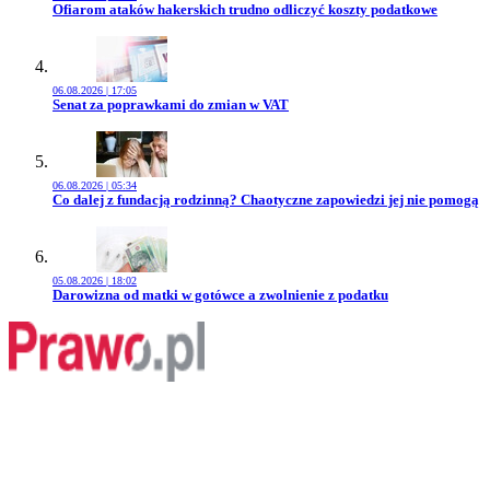
Przejdź do artykułu:
Ofiarom ataków hakerskich trudno odliczyć koszty podatkowe
06.08.2026 | 17:05
Przejdź do artykułu:
Senat za poprawkami do zmian w VAT
06.08.2026 | 05:34
Przejdź do artykułu:
Co dalej z fundacją rodzinną? Chaotyczne zapowiedzi jej nie pomogą
05.08.2026 | 18:02
Przejdź do artykułu:
Darowizna od matki w gotówce a zwolnienie z podatku