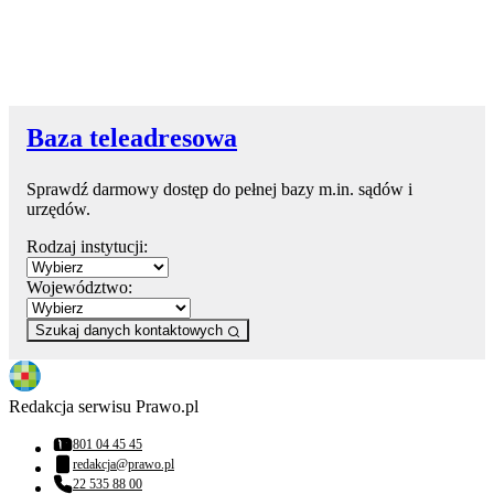
Baza teleadresowa
Sprawdź darmowy dostęp do pełnej bazy m.in. sądów i
urzędów.
Rodzaj instytucji:
Województwo:
Szukaj danych kontaktowych
Redakcja serwisu Prawo.pl
801 04 45 45
Numer telefonu:
redakcja@prawo.pl
Adres email:
22 535 88 00
Numer telefonu: