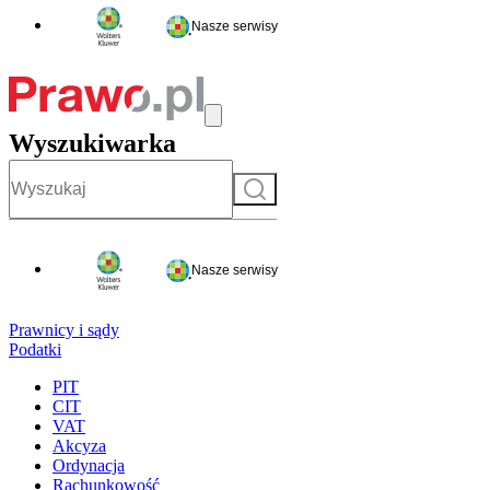
Nasze serwisy
Wyszukiwarka
Szukaj
Nasze serwisy
Prawnicy i sądy
Podatki
PIT
CIT
VAT
Akcyza
Ordynacja
Rachunkowość