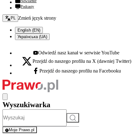
Newsletter
Podcasty
Zmień język - bieżący:
Zmień język strony
PL
English (EN)
Українська (UA)
Odwiedź nasz kanał w serwisie YouTube
Youtube - otwiera się w nowej karcie
Przejdź do naszego profilu na X (dawniej Twitter)
X - otwiera się w nowej karcie
Przejdź do naszego profilu na Facebooku
Facebook - otwiera się w nowej karcie
Wyszukiwarka
Szukaj
Moje Prawo.pl
- rejestracja i logowanie do serwisu