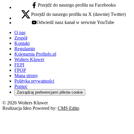
Przejdź do naszego profilu na Facebooku
facebook - otwiera się w nowej karcie
Przejdź do naszego profilu na X (dawniej Twitter)
x - otwiera się w nowej karcie
Odwiedź nasz kanał w serwisie YouTube
youtube - otwiera się w nowej karcie
O nas
Zespół
Kontakt
Regulamin
Księgarnia Profinfo.pl
Wolters Kluwer
FEPI
FPOP
Mapa strony
Polityka prywatności
Pomoc
Zarządzaj preferencjami plików cookie
© 2026 Wolters Kluwer
Realizacja Ideo Powered by:
CMS Edito