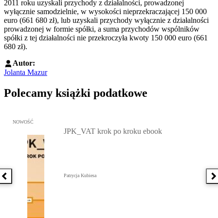
2011 roku uzyskali przychody z działalności, prowadzonej
wyłącznie samodzielnie, w wysokości nieprzekraczającej 150 000
euro (661 680 zł), lub uzyskali przychody wyłącznie z działalności
prowadzonej w formie spółki, a suma przychodów wspólników
spółki z tej działalności nie przekroczyła kwoty 150 000 euro (661
680 zł).
Autor:
Jolanta Mazur
Polecamy książki podatkowe
Przejdź do: JPK_VAT krok po kroku ebook, Patrycja Kubiesa - otw
NOWOŚĆ
JPK_VAT krok po kroku ebook
Patrycja Kubiesa
Poprzednia książka
N