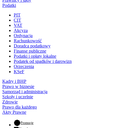
Prawnicy i sądy
Podatki
PIT
CIT
VAT
Akcyza
Ordynacja
Rachunkowość
Doradca podatkowy
Finanse publiczne
Podatki i opłaty lokalne
Podatek od spadków i darowizn
Orzeczenia
KSeF
Kadry i BHP
Prawo w biznesie
Samorząd i administracja
Szkoły i uczelnie
Zdrowie
Prawo dla każdego
Akty Prawne
- otwiera się w nowej karcie
Promocje