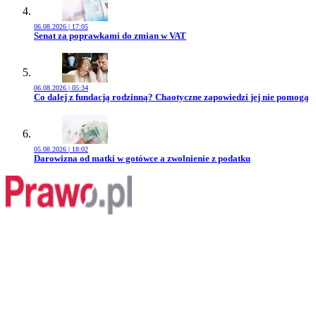
06.08.2026 | 17:05
Przejdź do artykułu:
Senat za poprawkami do zmian w VAT
06.08.2026 | 05:34
Przejdź do artykułu:
Co dalej z fundacją rodzinną? Chaotyczne zapowiedzi jej nie pomogą
05.08.2026 | 18:02
Przejdź do artykułu:
Darowizna od matki w gotówce a zwolnienie z podatku