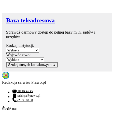
Baza teleadresowa
Sprawdź darmowy dostęp do pełnej bazy m.in. sądów i
urzędów.
Rodzaj instytucji:
Województwo:
Szukaj danych kontaktowych
Redakcja serwisu Prawo.pl
801 04 45 45
Numer telefonu:
redakcja@prawo.pl
Adres email:
22 535 88 00
Numer telefonu:
Śledź nas