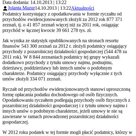
Data dodania: 14.10.2013 | 13:22
Jolanta Mazur
14.10.2013 | 13:22
Aktualności
Podatnicy korzystający z opodatkowania w formie ryczałtu od
przychodów ewidencjonowanych złożyli za 2012 rok 877 371
zeznań, tj. o 41 857 zeznań więcej niż za 2011 rok, osiągając
przychód w łącznej kwocie 39 661 278 tys. zł.
Jak wynika ze statystyk opublikowanych na stronach resortu
finansów 543 300 zeznań za 2012 r. złożyli podatnicy osiągający
przychody z pozarolniczej działalności gospodarczej (544 478 za
2011 rok). W 8 844 zeznaniach podatnicy tej grupy wykazali
dodatkowo przychody z tytułu umowy najmu, podnajmu,
dzierżawy, poddzierżawy lub innych umów o podobnym
charakterze. Podatnicy osiągający przychody wyłącznie z tych
umów złożyli 334 071 zeznań.
Ryczałt od przychodów ewidencjonowanych stanowi uproszczoną
formę opłacania podatku dochodowego od osób fizycznych.
Opodatkowaniu ryczałtem podlegają przychody osób fizycznych z
pozarolniczej działalności gospodarczej i z tytułu umowy najmu i
innych umów o podobnym charakterze, jeżeli umowy te nie są
zawierane w ramach prowadzonej pozarolniczej działalności
gospodarczej.
W 2012 roku podatek w tej formie mogli płacić podatnicy, którzy w