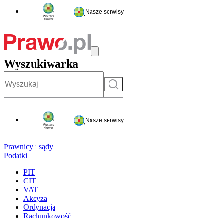
Nasze serwisy
Wyszukiwarka
Szukaj
Nasze serwisy
Prawnicy i sądy
Podatki
PIT
CIT
VAT
Akcyza
Ordynacja
Rachunkowość