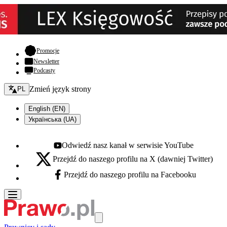
- otwiera się w nowej karcie
Promocje
Newsletter
Podcasty
Zmień język - bieżący:
Zmień język strony
PL
English (EN)
Українська (UA)
Odwiedź nasz kanał w serwisie YouTube
Youtube - otwiera się w nowej karcie
Przejdź do naszego profilu na X (dawniej Twitter)
X - otwiera się w nowej karcie
Przejdź do naszego profilu na Facebooku
Facebook - otwiera się w nowej karcie