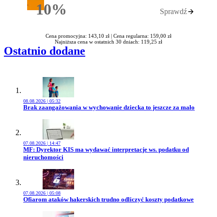
10%
Sprawdź
Rabatu
Cena promocyjna: 143,10 zł |
Cena regularna: 159,00 zł
Najniższa cena w ostatnich 30 dniach: 119,25 zł
Ostatnio dodane
08.08.2026 | 05:32
Przejdź do artykułu:
Brak zaangażowania w wychowanie dziecka to jeszcze za mało
07.08.2026 | 14:47
Przejdź do artykułu:
MF: Dyrektor KIS ma wydawać interpretacje ws. podatku od
nieruchomości
07.08.2026 | 05:08
Przejdź do artykułu:
Ofiarom ataków hakerskich trudno odliczyć koszty podatkowe