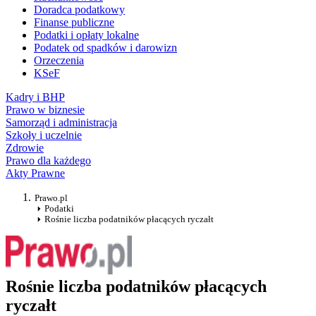
Doradca podatkowy
Finanse publiczne
Podatki i opłaty lokalne
Podatek od spadków i darowizn
Orzeczenia
KSeF
Kadry i BHP
Prawo w biznesie
Samorząd i administracja
Szkoły i uczelnie
Zdrowie
Prawo dla każdego
Akty Prawne
Prawo.pl
Podatki
Rośnie liczba podatników płacących ryczałt
Rośnie liczba podatników płacących
ryczałt