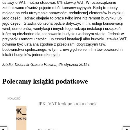
ustawy o VAT, można stosować 8% stawkę VAT. W rozporządzeniu
zdefiniowano również pojęcie robót konserwacyjnych. Będą to roboty
mające na celu utrzymanie sprawności technicznej elementów budynku i
jego części, jednak obejmie to prace tylko inne niż remont budynku lub
jego części. Stawka obniżona będzie dotyczyć m.in. usługi konserwacji
wind, domofonów, wentylacji i innych tego rodzaju instalacji i urządzeń,
które są niezbędne dla zachowania budynku w dobrym stanie. Jednak w
przypadku remontu całości lub części instalacji albo budynku stawka VAT
powinna być ustalana zgodnie z przepisami dotyczącymi tzw.
budownictwa społecznego, w tym z uwzględnieniem limitów powierzchni
lokali i budynków jednorodzinnych.
źródło: Dziennik Gazeta Prawna, 25 stycznia 2011 r.
Polecamy książki podatkowe
Przejdź do: JPK_VAT krok po kroku ebook, Patrycja Kubiesa - otw
NOWOŚĆ
JPK_VAT krok po kroku ebook