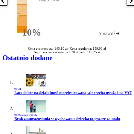
Patrycja Kubiesa
Poprzednia książka
N
10%
Sprawdź
Rabatu
Cena promocyjna: 143,10 zł |
Cena regularna: 159,00 zł
Najniższa cena w ostatnich 30 dniach: 119,25 zł
Ostatnio dodane
05:31
Przejdź do artykułu:
Lato dobre na działalność nierejestrowaną, ale trzeba uważać na VAT
08.08.2026 | 05:32
Przejdź do artykułu:
Brak zaangażowania w wychowanie dziecka to jeszcze za mało