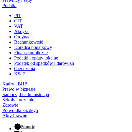
Prawnicy i sądy
Podatki
PIT
CIT
VAT
Akcyza
Ordynacja
Rachunkowość
Doradca podatkowy
Finanse publiczne
Podatki i opłaty lokalne
Podatek od spadków i darowizn
Orzeczenia
KSeF
Kadry i BHP
Prawo w biznesie
Samorząd i administracja
Szkoły i uczelnie
Zdrowie
Prawo dla każdego
Akty Prawne
- otwiera się w nowej karcie
Promocje