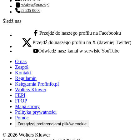
Numer telefonu:
redakcja@prawo.pl
Adres email:
22 535 88 00
Numer telefonu:
Śledź nas
Przejdź do naszego profilu na Facebooku
facebook - otwiera się w nowej karcie
Przejdź do naszego profilu na X (dawniej Twitter)
x - otwiera się w nowej karcie
Odwiedź nasz kanał w serwisie YouTube
youtube - otwiera się w nowej karcie
O nas
Zespół
Kontakt
Regulamin
Księgarnia Profinfo.pl
Wolters Kluwer
FEPI
FPOP
Mapa strony
Polityka prywatności
Pomoc
Zarządzaj preferencjami plików cookie
© 2026 Wolters Kluwer