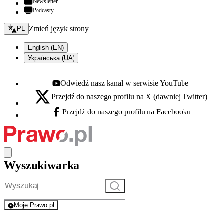
Newsletter
Podcasty
Zmień język - bieżący:
Zmień język strony
PL
English (EN)
Українська (UA)
Odwiedź nasz kanał w serwisie YouTube
Youtube - otwiera się w nowej karcie
Przejdź do naszego profilu na X (dawniej Twitter)
X - otwiera się w nowej karcie
Przejdź do naszego profilu na Facebooku
Facebook - otwiera się w nowej karcie
Wyszukiwarka
Szukaj
Moje Prawo.pl
- rejestracja i logowanie do serwisu