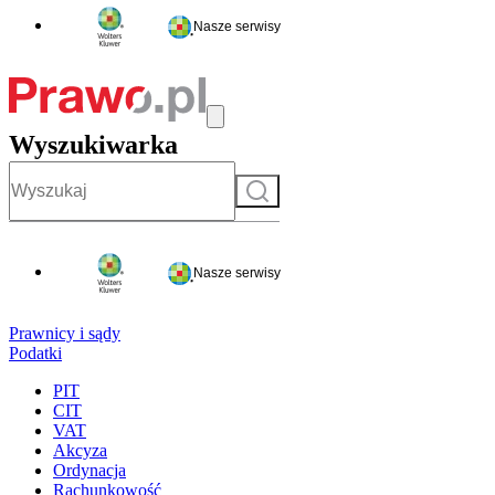
Nasze serwisy
Wyszukiwarka
Szukaj
Nasze serwisy
Prawnicy i sądy
Podatki
PIT
CIT
VAT
Akcyza
Ordynacja
Rachunkowość