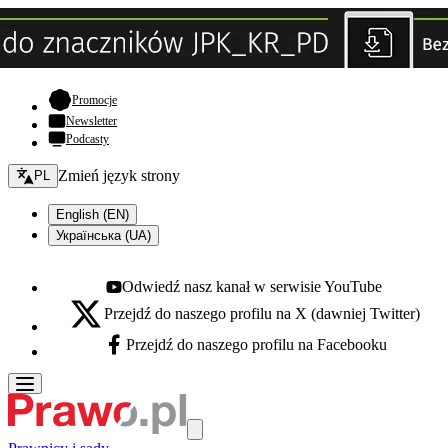
- otwiera się w nowej karcie
Promocje
Newsletter
Podcasty
Zmień język - bieżący:
Zmień język strony
PL
English (EN)
Українська (UA)
Odwiedź nasz kanał w serwisie YouTube
Youtube - otwiera się w nowej karcie
Przejdź do naszego profilu na X (dawniej Twitter)
X - otwiera się w nowej karcie
Przejdź do naszego profilu na Facebooku
Facebook - otwiera się w nowej karcie