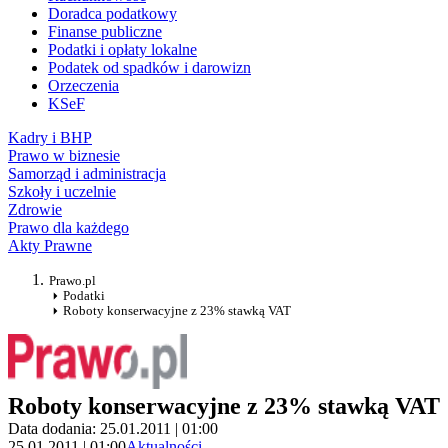
Doradca podatkowy
Finanse publiczne
Podatki i opłaty lokalne
Podatek od spadków i darowizn
Orzeczenia
KSeF
Kadry i BHP
Prawo w biznesie
Samorząd i administracja
Szkoły i uczelnie
Zdrowie
Prawo dla każdego
Akty Prawne
Prawo.pl
Podatki
Roboty konserwacyjne z 23% stawką VAT
Roboty konserwacyjne z 23% stawką VAT
Data dodania: 25.01.2011 | 01:00
25.01.2011 | 01:00
Aktualności