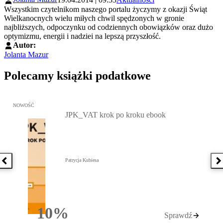
Wszystkim czytelnikom naszego portalu życzymy z okazji Świąt
Wielkanocnych wielu miłych chwil spędzonych w gronie
najbliższych, odpoczynku od codziennych obowiązków oraz dużo
optymizmu, energii i nadziei na lepszą przyszłość.
Autor:
Jolanta Mazur
Polecamy książki podatkowe
Przejdź do: JPK_VAT krok po kroku ebook, Patrycja Kubiesa - otw
NOWOŚĆ
JPK_VAT krok po kroku ebook
Patrycja Kubiesa
Poprzednia książka
N
10%
Sprawdź
Rabatu