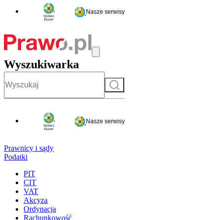
Nasze serwisy
Wyszukiwarka
Szukaj
Nasze serwisy
Prawnicy i sądy
Podatki
PIT
CIT
VAT
Akcyza
Ordynacja
Rachunkowość