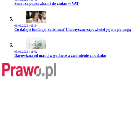
Przejdź do artykułu:
Senat za poprawkami do zmian w VAT
06.08.2026 | 05:34
Przejdź do artykułu:
Co dalej z fundacją rodzinną? Chaotyczne zapowiedzi jej nie pomogą
05.08.2026 | 18:02
Przejdź do artykułu:
Darowizna od matki w gotówce a zwolnienie z podatku