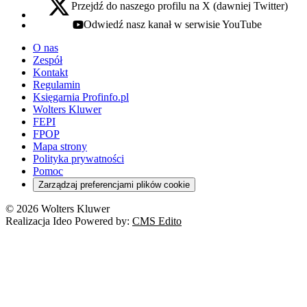
Przejdź do naszego profilu na X (dawniej Twitter)
x - otwiera się w nowej karcie
Odwiedź nasz kanał w serwisie YouTube
youtube - otwiera się w nowej karcie
O nas
Zespół
Kontakt
Regulamin
Księgarnia Profinfo.pl
Wolters Kluwer
FEPI
FPOP
Mapa strony
Polityka prywatności
Pomoc
Zarządzaj preferencjami plików cookie
© 2026 Wolters Kluwer
Realizacja Ideo Powered by:
CMS Edito