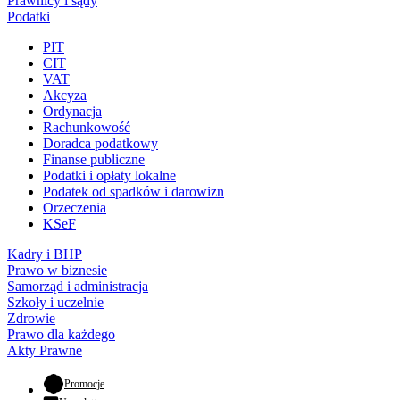
Prawnicy i sądy
Podatki
PIT
CIT
VAT
Akcyza
Ordynacja
Rachunkowość
Doradca podatkowy
Finanse publiczne
Podatki i opłaty lokalne
Podatek od spadków i darowizn
Orzeczenia
KSeF
Kadry i BHP
Prawo w biznesie
Samorząd i administracja
Szkoły i uczelnie
Zdrowie
Prawo dla każdego
Akty Prawne
- otwiera się w nowej karcie
Promocje