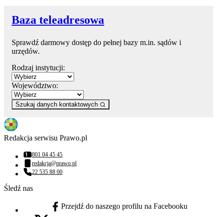
Baza teleadresowa
Sprawdź darmowy dostęp do pełnej bazy m.in. sądów i
urzędów.
Rodzaj instytucji:
Województwo:
Szukaj danych kontaktowych
Redakcja serwisu Prawo.pl
801 04 45 45
Numer telefonu:
redakcja@prawo.pl
Adres email:
22 535 88 00
Numer telefonu:
Śledź nas
Przejdź do naszego profilu na Facebooku
facebook - otwiera się w nowej karcie