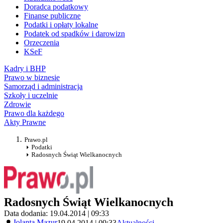
Doradca podatkowy
Finanse publiczne
Podatki i opłaty lokalne
Podatek od spadków i darowizn
Orzeczenia
KSeF
Kadry i BHP
Prawo w biznesie
Samorząd i administracja
Szkoły i uczelnie
Zdrowie
Prawo dla każdego
Akty Prawne
Prawo.pl
Podatki
Radosnych Świąt Wielkanocnych
Radosnych Świąt Wielkanocnych
Data dodania: 19.04.2014 | 09:33
Jolanta Mazur
19.04.2014 | 09:33
Aktualności