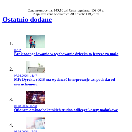
Cena promocyjna: 143,10 zł |
Cena regularna: 159,00 zł
Najniższa cena w ostatnich 30 dniach: 119,25 zł
Ostatnio dodane
05:32
Przejdź do artykułu:
Brak zaangażowania w wychowanie dziecka to jeszcze za mało
07.08.2026 | 14:47
Przejdź do artykułu:
MF: Dyrektor KIS ma wydawać interpretacje ws. podatku od
nieruchomości
07.08.2026 | 05:08
Przejdź do artykułu:
Ofiarom ataków hakerskich trudno odliczyć koszty podatkowe
06.08.2026 | 17:05