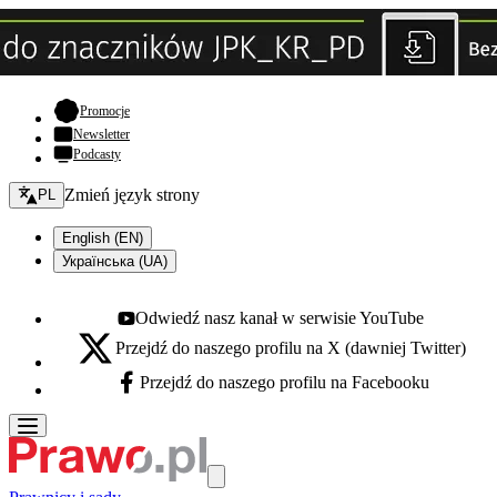
- otwiera się w nowej karcie
Promocje
Newsletter
Podcasty
Zmień język - bieżący:
Zmień język strony
PL
English (EN)
Українська (UA)
Odwiedź nasz kanał w serwisie YouTube
Youtube - otwiera się w nowej karcie
Przejdź do naszego profilu na X (dawniej Twitter)
X - otwiera się w nowej karcie
Przejdź do naszego profilu na Facebooku
Facebook - otwiera się w nowej karcie