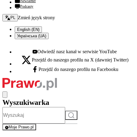
Newsletter
Podcasty
Zmień język - bieżący:
Zmień język strony
PL
English (EN)
Українська (UA)
Odwiedź nasz kanał w serwisie YouTube
Youtube - otwiera się w nowej karcie
Przejdź do naszego profilu na X (dawniej Twitter)
X - otwiera się w nowej karcie
Przejdź do naszego profilu na Facebooku
Facebook - otwiera się w nowej karcie
Wyszukiwarka
Szukaj
Moje Prawo.pl
- rejestracja i logowanie do serwisu