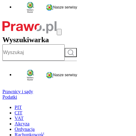
Nasze serwisy
Wyszukiwarka
Szukaj
Nasze serwisy
Prawnicy i sądy
Podatki
PIT
CIT
VAT
Akcyza
Ordynacja
Rachunkowość