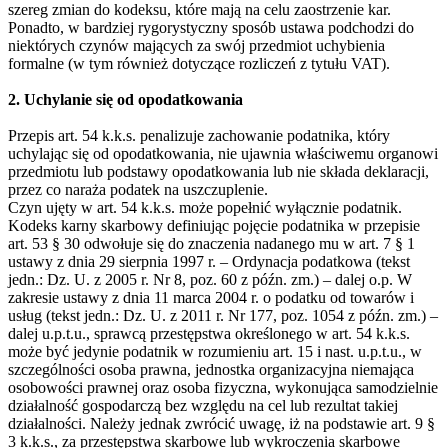
szereg zmian do kodeksu, które mają na celu zaostrzenie kar.
Ponadto, w bardziej rygorystyczny sposób ustawa podchodzi do
niektórych czynów mających za swój przedmiot uchybienia
formalne (w tym również dotyczące rozliczeń z tytułu VAT).
2. Uchylanie się od opodatkowania
Przepis art. 54 k.k.s. penalizuje zachowanie podatnika, który
uchylając się od opodatkowania, nie ujawnia właściwemu organowi
przedmiotu lub podstawy opodatkowania lub nie składa deklaracji,
przez co naraża podatek na uszczuplenie.
Czyn ujęty w art. 54 k.k.s. może popełnić wyłącznie podatnik.
Kodeks karny skarbowy definiując pojęcie podatnika w przepisie
art. 53 § 30 odwołuje się do znaczenia nadanego mu w art. 7 § 1
ustawy z dnia 29 sierpnia 1997 r. – Ordynacja podatkowa (tekst
jedn.: Dz. U. z 2005 r. Nr 8, poz. 60 z późn. zm.) – dalej o.p. W
zakresie ustawy z dnia 11 marca 2004 r. o podatku od towarów i
usług (tekst jedn.: Dz. U. z 2011 r. Nr 177, poz. 1054 z późn. zm.) –
dalej u.p.t.u., sprawcą przestępstwa określonego w art. 54 k.k.s.
może być jedynie podatnik w rozumieniu art. 15 i nast. u.p.t.u., w
szczególności osoba prawna, jednostka organizacyjna niemająca
osobowości prawnej oraz osoba fizyczna, wykonująca samodzielnie
działalność gospodarczą bez względu na cel lub rezultat takiej
działalności. Należy jednak zwrócić uwagę, iż na podstawie art. 9 §
3 k.k.s., za przestępstwa skarbowe lub wykroczenia skarbowe