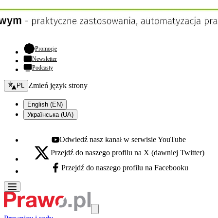
- otwiera się w nowej karcie
Promocje
Newsletter
Podcasty
Zmień język - bieżący:
Zmień język strony
PL
English (EN)
Українська (UA)
Odwiedź nasz kanał w serwisie YouTube
Youtube - otwiera się w nowej karcie
Przejdź do naszego profilu na X (dawniej Twitter)
X - otwiera się w nowej karcie
Przejdź do naszego profilu na Facebooku
Facebook - otwiera się w nowej karcie