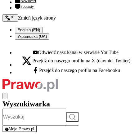
Newsletter
Podcasty
Zmień język - bieżący:
Zmień język strony
PL
English (EN)
Українська (UA)
Odwiedź nasz kanał w serwisie YouTube
Youtube - otwiera się w nowej karcie
Przejdź do naszego profilu na X (dawniej Twitter)
X - otwiera się w nowej karcie
Przejdź do naszego profilu na Facebooku
Facebook - otwiera się w nowej karcie
Wyszukiwarka
Szukaj
Moje Prawo.pl
- rejestracja i logowanie do serwisu