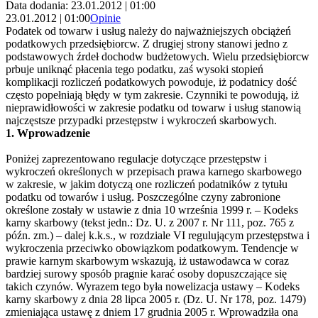
Data dodania: 23.01.2012 | 01:00
23.01.2012 | 01:00
Opinie
Podatek od towarw i usług należy do najważniejszych obciążeń
podatkowych przedsiębiorcw. Z drugiej strony stanowi jedno z
podstawowych źrdeł dochodw budżetowych. Wielu przedsiębiorcw
prbuje uniknąć płacenia tego podatku, zaś wysoki stopień
komplikacji rozliczeń podatkowych powoduje, iż podatnicy dość
często popełniają błędy w tym zakresie. Czynniki te powodują, iż
nieprawidłowości w zakresie podatku od towarw i usług stanowią
najczęstsze przypadki przestępstw i wykroczeń skarbowych.
1. Wprowadzenie
Poniżej zaprezentowano regulacje dotyczące przestępstw i
wykroczeń określonych w przepisach prawa karnego skarbowego
w zakresie, w jakim dotyczą one rozliczeń podatników z tytułu
podatku od towarów i usług. Poszczególne czyny zabronione
określone zostały w ustawie z dnia 10 września 1999 r. – Kodeks
karny skarbowy (tekst jedn.: Dz. U. z 2007 r. Nr 111, poz. 765 z
późn. zm.) – dalej k.k.s., w rozdziale VI regulującym przestępstwa i
wykroczenia przeciwko obowiązkom podatkowym. Tendencje w
prawie karnym skarbowym wskazują, iż ustawodawca w coraz
bardziej surowy sposób pragnie karać osoby dopuszczające się
takich czynów. Wyrazem tego była nowelizacja ustawy – Kodeks
karny skarbowy z dnia 28 lipca 2005 r. (Dz. U. Nr 178, poz. 1479)
zmieniająca ustawę z dniem 17 grudnia 2005 r. Wprowadziła ona