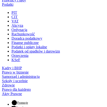
Prawnicy i sądy
Podatki
PIT
CIT
VAT
Akcyza
Ordynacja
Rachunkowość
Doradca podatkowy
Finanse publiczne
Podatki i opłaty lokalne
Podatek od spadków i darowizn
Orzeczenia
KSeF
Kadry i BHP
Prawo w biznesie
Samorząd i administracja
Szkoły i uczelnie
Zdrowie
Prawo dla każdego
Akty Prawne
- otwiera się w nowej karcie
Promocje