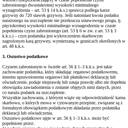
zabronionego dwustukrotnej wysokości minimalnego
wynagrodzenia – art. 53 § 14 k.k.s.) sprawca podlega karze
grzywny do 720 stawek grzywny. Jeśli natomiast kwota podatku
narażonego na uszczuplenie nie przekracza ustawowego progu, tj.
pięciokrotnej wysokości minimalnego wynagrodzenia w czasie
popełnienia czynu zabronionego (art. 53 § 6 w zw. z art. 53 § 3
k.k.s.) – czyn podatnika jest wykroczeniem skarbowym
zagrożonym karą grzywny, wymierzaną w granicach określonych w
art. 48 k.k.s.
3. Oszustwo podatkowe
Czynem zabronionym w świetle art. 56 § 1–3 k.k.s. jest takie
zachowanie podatnika, który składając organowi podatkowemu,
innemu uprawnionemu organowi lub płatnikowi deklarację lub
oświadczenie, podaje nieprawdę lub zataja prawdę albo nie dopełnia
obowiązku zawiadomienia o zmianie objętych nimi danych, przez
co naraża podatek na uszczuplenie.
Wszystkie zachowania, z którymi wiąże się odpowiedzialność karna
skarbowa, o których mowa w cytowanym przepisie, związane są z
formalnym obowiązkiem podatkowym składania przez podatnika
deklaracji lub oświadczenia.
Oszustwo podatkowe ujęte w art. 56 § 1–3 k.k.s. może być
popełnione przez: