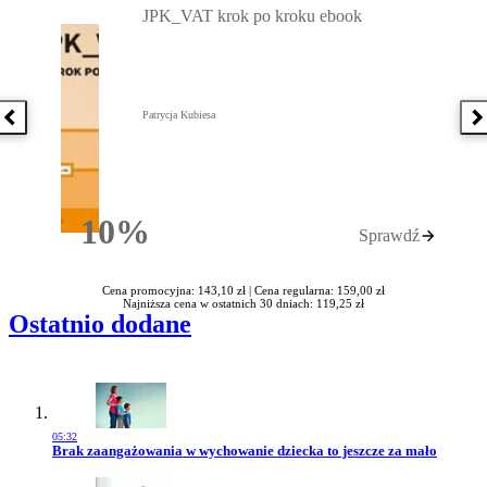
JPK_VAT krok po kroku ebook
Patrycja Kubiesa
Poprzednia książka
N
10%
Sprawdź
Rabatu
Cena promocyjna: 143,10 zł |
Cena regularna: 159,00 zł
Najniższa cena w ostatnich 30 dniach: 119,25 zł
Ostatnio dodane
05:32
Przejdź do artykułu:
Brak zaangażowania w wychowanie dziecka to jeszcze za mało