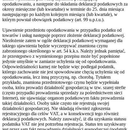
opodatkowaniu, a następnie do składania deklaracji podatkowych za
okresy miesięczne (lub kwartalne) w terminie do 25. dnia miesiąca
następującego po każdym kolejnym miesiącu (lub kwartale), w
którym powstał obowiązek podatkowy (art. 99 u.p.t.u.).
Ujawnienie przedmiotu opodatkowania w przypadku podatku od
towarów i usług następuje poprzez złożenie deklaracji podatkowej.
Niezłożenie zatem w ogóle deklaracji podatkowej wymaganej dla
takiego ujawnienia będzie wyczerpywać znamiona czynu
zabronionego określonego w art. 54 k.k.s. Należy jednak pamiętać,
że przestępstwo z wymienionego przepisu może być popełnione
jedynie umyślnie w zamiarze uchylenia się od opodatkowania.
Odpowiedzialności karnej nie będzie więc podlegał podatnik,
którego zachowanie nie jest spowodowane chęcią uchylenia się od
opodatkowania, lecz inną przyczyną, np. chorobą. Tytułem
przykładu, znamiona przedmiotowego czynu będzie wypełniała
osoba, która prowadzi działalność gospodarczą w tzw. szarej strefie
(często przypadki prowadzenia sprzedaży za pośrednictwem sieci
Internet), nie ujawniając organom podatkowym faktu prowadzenia
takiej działalności. Osoby takie często nie rejestrują swojej
działalności gospodarczej. Nie składają również zgłoszenia
rejestracyjnego dla celów VAT, a w konsekwencji tego również
deklaracji podatkowych. Należy zauważyć, iż dla uzyskania statusu
podatnika VAT nie jest potrzebna rejestracja. Status ten uzyskiwany
jest przez sam fakt prowadzenia działalności gospodarczej (podatnik