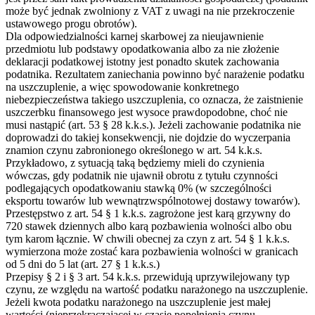
może być jednak zwolniony z VAT z uwagi na nie przekroczenie
ustawowego progu obrotów).
Dla odpowiedzialności karnej skarbowej za nieujawnienie
przedmiotu lub podstawy opodatkowania albo za nie złożenie
deklaracji podatkowej istotny jest ponadto skutek zachowania
podatnika. Rezultatem zaniechania powinno być narażenie podatku
na uszczuplenie, a więc spowodowanie konkretnego
niebezpieczeństwa takiego uszczuplenia, co oznacza, że zaistnienie
uszczerbku finansowego jest wysoce prawdopodobne, choć nie
musi nastąpić (art. 53 § 28 k.k.s.). Jeżeli zachowanie podatnika nie
doprowadzi do takiej konsekwencji, nie dojdzie do wyczerpania
znamion czynu zabronionego określonego w art. 54 k.k.s.
Przykładowo, z sytuacją taką będziemy mieli do czynienia
wówczas, gdy podatnik nie ujawnił obrotu z tytułu czynności
podlegających opodatkowaniu stawką 0% (w szczególności
eksportu towarów lub wewnątrzwspólnotowej dostawy towarów).
Przestępstwo z art. 54 § 1 k.k.s. zagrożone jest karą grzywny do
720 stawek dziennych albo karą pozbawienia wolności albo obu
tym karom łącznie. W chwili obecnej za czyn z art. 54 § 1 k.k.s.
wymierzona może zostać kara pozbawienia wolności w granicach
od 5 dni do 5 lat (art. 27 § 1 k.k.s.)
Przepisy § 2 i § 3 art. 54 k.k.s. przewidują uprzywilejowany typ
czynu, ze względu na wartość podatku narażonego na uszczuplenie.
Jeżeli kwota podatku narażonego na uszczuplenie jest małej
wartości (nieprzekraczającej w czasie popełnienia czynu