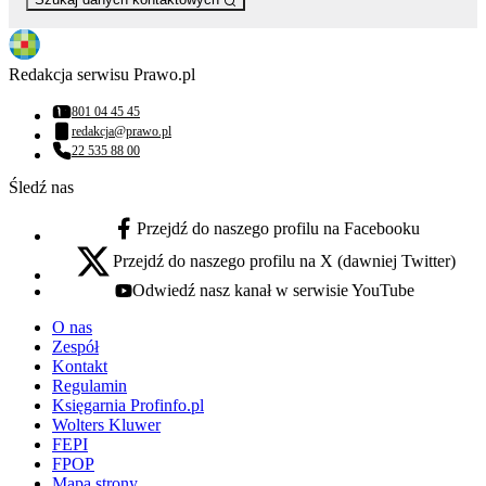
Redakcja serwisu Prawo.pl
801 04 45 45
Numer telefonu:
redakcja@prawo.pl
Adres email:
22 535 88 00
Numer telefonu:
Śledź nas
Przejdź do naszego profilu na Facebooku
facebook - otwiera się w nowej karcie
Przejdź do naszego profilu na X (dawniej Twitter)
x - otwiera się w nowej karcie
Odwiedź nasz kanał w serwisie YouTube
youtube - otwiera się w nowej karcie
O nas
Zespół
Kontakt
Regulamin
Księgarnia Profinfo.pl
Wolters Kluwer
FEPI
FPOP
Mapa strony