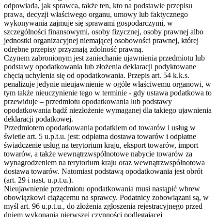
odpowiada, jak sprawca, także ten, kto na podstawie przepisu
prawa, decyzji właściwego organu, umowy lub faktycznego
wykonywania zajmuje się sprawami gospodarczymi, w
szczególności finansowymi, osoby fizycznej, osoby prawnej albo
jednostki organizacyjnej niemającej osobowości prawnej, której
odrębne przepisy przyznają zdolność prawną.
Czynem zabronionym jest zaniechanie ujawnienia przedmiotu lub
podstawy opodatkowania lub złożenia deklaracji podyktowane
chęcią uchylenia się od opodatkowania. Przepis art. 54 k.k.s.
penalizuje jedynie nieujawnienie w ogóle właściwemu organowi, w
tym także nieuczynienie tego w terminie - gdy ustawa podatkowa to
przewiduje – przedmiotu opodatkowania lub podstawy
opodatkowania bądź niezłożenie wymaganej dla takiego ujawnienia
deklaracji podatkowej.
Przedmiotem opodatkowania podatkiem od towarów i usług w
świetle art. 5 u.p.t.u. jest: odpłatna dostawa towarów i odpłatne
świadczenie usług na terytorium kraju, eksport towarów, import
towarów, a także wewnątrzwspólnotowe nabycie towarów za
wynagrodzeniem na terytorium kraju oraz wewnątrzwspólnotowa
dostawa towarów. Natomiast podstawą opodatkowania jest obrót
(art. 29 i nast. u.p.t.u.).
Nieujawnienie przedmiotu opodatkowania musi nastąpić wbrew
obowiązkowi ciążącemu na sprawcy. Podatnicy zobowiązani są, w
myśl art. 96 u.p.t.u., do złożenia zgłoszenia rejestracyjnego przed
dniem wykonania pierwszej czynności podlegającej