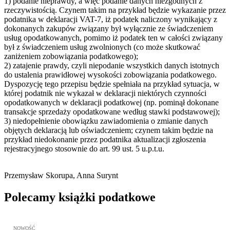
1) podanie nieprawdy, a więc podanie danych niezgodnych z
rzeczywistością. Czynem takim na przykład będzie wykazanie przez
podatnika w deklaracji VAT-7, iż podatek naliczony wynikający z
dokonanych zakupów związany był wyłącznie ze świadczeniem
usług opodatkowanych, pomimo iż podatek ten w całości związany
był z świadczeniem usług zwolnionych (co może skutkować
zaniżeniem zobowiązania podatkowego);
2) zatajenie prawdy, czyli niepodanie wszystkich danych istotnych
do ustalenia prawidłowej wysokości zobowiązania podatkowego.
Dyspozycję tego przepisu będzie spełniała na przykład sytuacja, w
której podatnik nie wykazał w deklaracji niektórych czynności
opodatkowanych w deklaracji podatkowej (np. pominął dokonane
transakcje sprzedaży opodatkowane według stawki podstawowej);
3) niedopełnienie obowiązku zawiadomienia o zmianie danych
objętych deklaracją lub oświadczeniem; czynem takim będzie na
przykład niedokonanie przez podatnika aktualizacji zgłoszenia
rejestracyjnego stosownie do art. 99 ust. 5 u.p.t.u.
Przemysław Skorupa, Anna Surynt
Polecamy książki podatkowe
Przejdź do: JPK_VAT krok po kroku ebook, Patrycja Kubiesa - otw
NOWOŚĆ