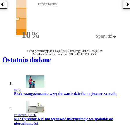
Patrycja Kubiesa
Poprzednia książka
N
10%
Sprawdź
Rabatu
Cena promocyjna: 143,10 zł |
Cena regularna: 159,00 zł
Najniższa cena w ostatnich 30 dniach: 119,25 zł
Ostatnio dodane
05:32
Przejdź do artykułu:
Brak zaangażowania w wychowanie dziecka to jeszcze za mało
07.08.2026 | 14:47
Przejdź do artykułu:
MF: Dyrektor KIS ma wydawać interpretacje ws. podatku od
nieruchomości