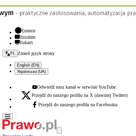
- otwiera się w nowej karcie
Promocje
Newsletter
Podcasty
Zmień język - bieżący:
Zmień język strony
PL
English (EN)
Українська (UA)
Odwiedź nasz kanał w serwisie YouTube
Youtube - otwiera się w nowej karcie
Przejdź do naszego profilu na X (dawniej Twitter)
X - otwiera się w nowej karcie
Przejdź do naszego profilu na Facebooku
Facebook - otwiera się w nowej karcie