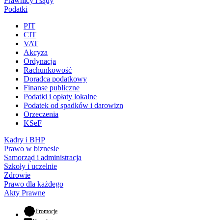
Prawnicy i sądy
Podatki
PIT
CIT
VAT
Akcyza
Ordynacja
Rachunkowość
Doradca podatkowy
Finanse publiczne
Podatki i opłaty lokalne
Podatek od spadków i darowizn
Orzeczenia
KSeF
Kadry i BHP
Prawo w biznesie
Samorząd i administracja
Szkoły i uczelnie
Zdrowie
Prawo dla każdego
Akty Prawne
- otwiera się w nowej karcie
Promocje