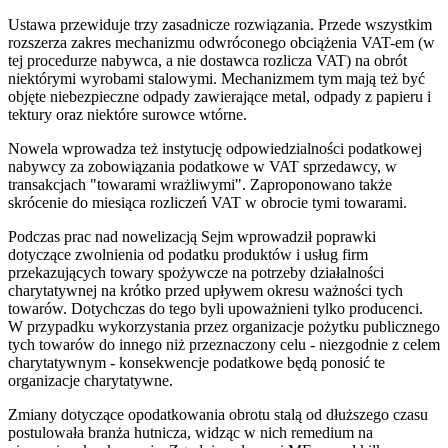
Ustawa przewiduje trzy zasadnicze rozwiązania. Przede wszystkim
rozszerza zakres mechanizmu odwróconego obciążenia VAT-em (w
tej procedurze nabywca, a nie dostawca rozlicza VAT) na obrót
niektórymi wyrobami stalowymi. Mechanizmem tym mają też być
objęte niebezpieczne odpady zawierające metal, odpady z papieru i
tektury oraz niektóre surowce wtórne.
Nowela wprowadza też instytucję odpowiedzialności podatkowej
nabywcy za zobowiązania podatkowe w VAT sprzedawcy, w
transakcjach "towarami wrażliwymi". Zaproponowano także
skrócenie do miesiąca rozliczeń VAT w obrocie tymi towarami.
Podczas prac nad nowelizacją Sejm wprowadził poprawki
dotyczące zwolnienia od podatku produktów i usług firm
przekazujących towary spożywcze na potrzeby działalności
charytatywnej na krótko przed upływem okresu ważności tych
towarów. Dotychczas do tego byli upoważnieni tylko producenci.
W przypadku wykorzystania przez organizacje pożytku publicznego
tych towarów do innego niż przeznaczony celu - niezgodnie z celem
charytatywnym - konsekwencje podatkowe będą ponosić te
organizacje charytatywne.
Zmiany dotyczące opodatkowania obrotu stalą od dłuższego czasu
postulowała branża hutnicza, widząc w nich remedium na