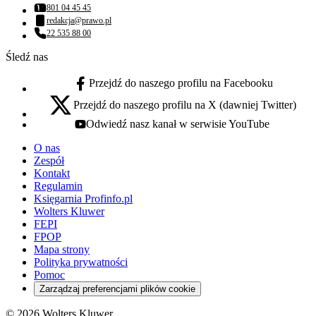
801 04 45 45
Numer telefonu:
redakcja@prawo.pl
Adres email:
22 535 88 00
Numer telefonu:
Śledź nas
Przejdź do naszego profilu na Facebooku
facebook - otwiera się w nowej karcie
Przejdź do naszego profilu na X (dawniej Twitter)
x - otwiera się w nowej karcie
Odwiedź nasz kanał w serwisie YouTube
youtube - otwiera się w nowej karcie
O nas
Zespół
Kontakt
Regulamin
Księgarnia Profinfo.pl
Wolters Kluwer
FEPI
FPOP
Mapa strony
Polityka prywatności
Pomoc
Zarządzaj preferencjami plików cookie
© 2026 Wolters Kluwer