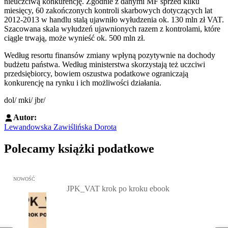
nieuczciwą konkurencję. Zgodnie z danymi MF sprzed kilku
miesięcy, 60 zakończonych kontroli skarbowych dotyczących lat
2012-2013 w handlu stalą ujawniło wyłudzenia ok. 130 mln zł VAT.
Szacowana skala wyłudzeń ujawnionych razem z kontrolami, które
ciągle trwają, może wynieść ok. 500 mln zł.
Według resortu finansów zmiany wpłyną pozytywnie na dochody
budżetu państwa. Według ministerstwa skorzystają też uczciwi
przedsiębiorcy, bowiem oszustwa podatkowe ograniczają
konkurencję na rynku i ich możliwości działania.
dol/ mki/ jbr/
Autor:
Lewandowska Zawiślińska Dorota
Polecamy książki podatkowe
Przejdź do: JPK_VAT krok po kroku ebook, Patrycja Kubiesa - otw
NOWOŚĆ
JPK_VAT krok po kroku ebook