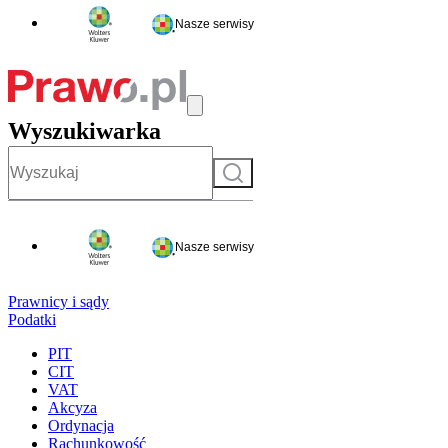
Nasze serwisy
Wyszukiwarka
Szukaj
Nasze serwisy
Prawnicy i sądy
Podatki
PIT
CIT
VAT
Akcyza
Ordynacja
Rachunkowość