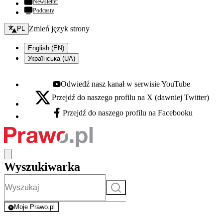
Newsletter
Podcasty
Zmień język - bieżący:
Zmień język strony
PL
English (EN)
Українська (UA)
Odwiedź nasz kanał w serwisie YouTube
Youtube - otwiera się w nowej karcie
Przejdź do naszego profilu na X (dawniej Twitter)
X - otwiera się w nowej karcie
Przejdź do naszego profilu na Facebooku
Facebook - otwiera się w nowej karcie
Wyszukiwarka
Szukaj
Moje Prawo.pl
- rejestracja i logowanie do serwisu