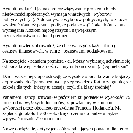
Ayrault podkreślił jednak, że rozwiązywanie problemu biedy i
nierówności społecznych wymaga właściwych "wyborów
politycznych (...). A dokonywać wyborów politycznych, to znaczy
wybierać również pewną politykę podatkową". Taką, która stawia
wymagania ludziom najbogatszych i największym
przedsiębiorstwom - dodał premier.
Ayrault powiedział również, że chce walczyć z każdą formą
oszustw finansowych, w tym z "oszustwami podatkowymi".
Na szczęście - zdaniem premiera - ci, którzy wybierają uchylanie się
od podatkowej "solidarności z innymi Francuzami (...) są nieliczni".
Dzień wcześniej Cope ostrzegł, że wysokie opodatkowanie bogaczy
doprowadzi do "permanentnych przeprowadzek fortun za granicę ze
szkodą dla tych, którzy tu zostają, czyli dla klasy średniej".
Parlament Francji uchwalił w październiku podatek w wysokości 75
proc. od najwyższych dochodów, zapowiadany w kampanii
wyborczej przez obecnego prezydenta Francois Hollande'a. Ma
zapłacić go około 1500 osób, dzięki czemu do budżetu będzie
wpływać rocznie 210 mln euro.
Nowe obciążenie, dotyczące osób zarabiających ponad milion euro