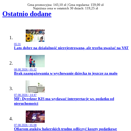
Cena promocyjna: 143,10 zł |
Cena regularna: 159,00 zł
Najniższa cena w ostatnich 30 dniach: 119,25 zł
Ostatnio dodane
05:31
Przejdź do artykułu:
Lato dobre na działalność nierejestrowaną, ale trzeba uważać na VAT
08.08.2026 | 05:32
Przejdź do artykułu:
Brak zaangażowania w wychowanie dziecka to jeszcze za mało
07.08.2026 | 14:47
Przejdź do artykułu:
MF: Dyrektor KIS ma wydawać interpretacje ws. podatku od
nieruchomości
07.08.2026 | 05:08
Przejdź do artykułu:
Ofiarom ataków hakerskich trudno odliczyć koszty podatkowe