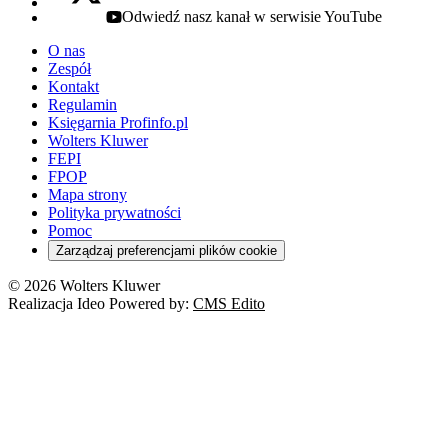
Odwiedź nasz kanał w serwisie YouTube
youtube - otwiera się w nowej karcie
O nas
Zespół
Kontakt
Regulamin
Księgarnia Profinfo.pl
Wolters Kluwer
FEPI
FPOP
Mapa strony
Polityka prywatności
Pomoc
Zarządzaj preferencjami plików cookie
© 2026 Wolters Kluwer
Realizacja Ideo Powered by:
CMS Edito