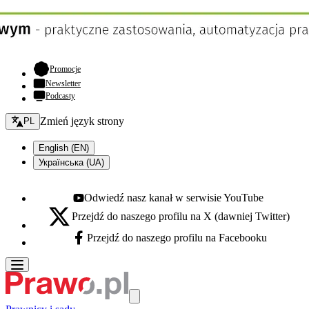
- otwiera się w nowej karcie
Promocje
Newsletter
Podcasty
Zmień język - bieżący:
Zmień język strony
PL
English (EN)
Українська (UA)
Odwiedź nasz kanał w serwisie YouTube
Youtube - otwiera się w nowej karcie
Przejdź do naszego profilu na X (dawniej Twitter)
X - otwiera się w nowej karcie
Przejdź do naszego profilu na Facebooku
Facebook - otwiera się w nowej karcie