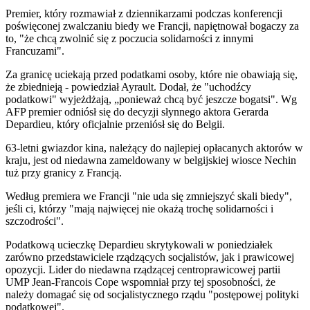
Premier, który rozmawiał z dziennikarzami podczas konferencji
poświęconej zwalczaniu biedy we Francji, napiętnował bogaczy za
to, "że chcą zwolnić się z poczucia solidarności z innymi
Francuzami".
Za granicę uciekają przed podatkami osoby, które nie obawiają się,
że zbiednieją - powiedział Ayrault. Dodał, że "uchodźcy
podatkowi" wyjeżdżają, „ponieważ chcą być jeszcze bogatsi". Wg
AFP premier odniósł się do decyzji słynnego aktora Gerarda
Depardieu, który oficjalnie przeniósł się do Belgii.
63-letni gwiazdor kina, należący do najlepiej opłacanych aktorów w
kraju, jest od niedawna zameldowany w belgijskiej wiosce Nechin
tuż przy granicy z Francją.
Według premiera we Francji "nie uda się zmniejszyć skali biedy",
jeśli ci, którzy "mają najwięcej nie okażą trochę solidarności i
szczodrości".
Podatkową ucieczkę Depardieu skrytykowali w poniedziałek
zarówno przedstawiciele rządzących socjalistów, jak i prawicowej
opozycji. Lider do niedawna rządzącej centroprawicowej partii
UMP Jean-Francois Cope wspomniał przy tej sposobności, że
należy domagać się od socjalistycznego rządu "postępowej polityki
podatkowej".