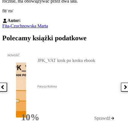
rocznie, ma obowiązywać przez dwa lata.
fit/ ro/
Autor:
Fita-Czuchnowska Marta
Polecamy książki podatkowe
Przejdź do: JPK_VAT krok po kroku ebook, Patrycja Kubiesa - otw
NOWOŚĆ
JPK_VAT krok po kroku ebook
Patrycja Kubiesa
Poprzednia książka
N
10%
Sprawdź
Rabatu