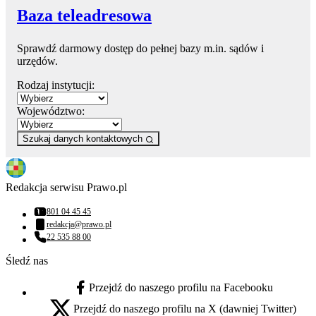
Baza teleadresowa
Sprawdź darmowy dostęp do pełnej bazy m.in. sądów i
urzędów.
Rodzaj instytucji:
Województwo:
Szukaj danych kontaktowych
Redakcja serwisu Prawo.pl
801 04 45 45
Numer telefonu:
redakcja@prawo.pl
Adres email:
22 535 88 00
Numer telefonu:
Śledź nas
Przejdź do naszego profilu na Facebooku
facebook - otwiera się w nowej karcie
Przejdź do naszego profilu na X (dawniej Twitter)
x - otwiera się w nowej karcie