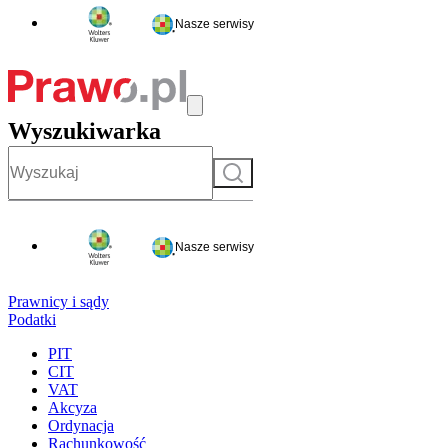
Nasze serwisy
Wyszukiwarka
Szukaj
Nasze serwisy
Prawnicy i sądy
Podatki
PIT
CIT
VAT
Akcyza
Ordynacja
Rachunkowość