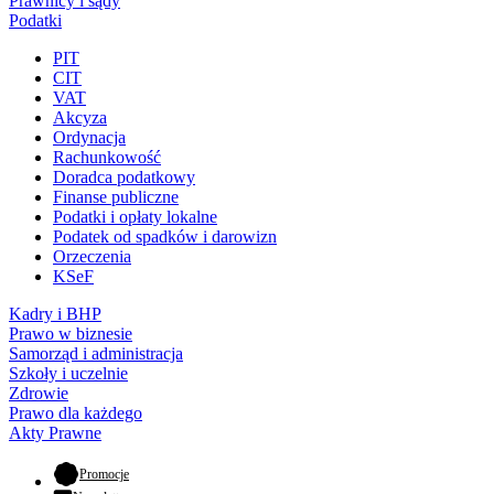
Prawnicy i sądy
Podatki
PIT
CIT
VAT
Akcyza
Ordynacja
Rachunkowość
Doradca podatkowy
Finanse publiczne
Podatki i opłaty lokalne
Podatek od spadków i darowizn
Orzeczenia
KSeF
Kadry i BHP
Prawo w biznesie
Samorząd i administracja
Szkoły i uczelnie
Zdrowie
Prawo dla każdego
Akty Prawne
- otwiera się w nowej karcie
Promocje