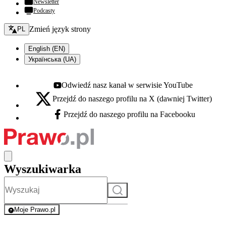
Newsletter
Podcasty
Zmień język - bieżący:
Zmień język strony
PL
English (EN)
Українська (UA)
Odwiedź nasz kanał w serwisie YouTube
Youtube - otwiera się w nowej karcie
Przejdź do naszego profilu na X (dawniej Twitter)
X - otwiera się w nowej karcie
Przejdź do naszego profilu na Facebooku
Facebook - otwiera się w nowej karcie
Wyszukiwarka
Szukaj
Moje Prawo.pl
- rejestracja i logowanie do serwisu