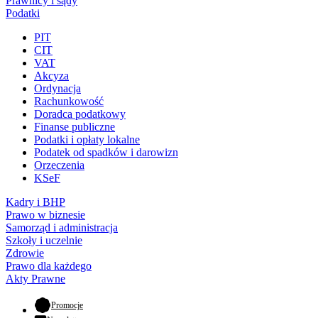
Prawnicy i sądy
Podatki
PIT
CIT
VAT
Akcyza
Ordynacja
Rachunkowość
Doradca podatkowy
Finanse publiczne
Podatki i opłaty lokalne
Podatek od spadków i darowizn
Orzeczenia
KSeF
Kadry i BHP
Prawo w biznesie
Samorząd i administracja
Szkoły i uczelnie
Zdrowie
Prawo dla każdego
Akty Prawne
- otwiera się w nowej karcie
Promocje