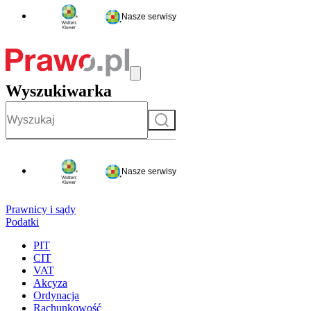
Nasze serwisy
Wyszukiwarka
Szukaj
Nasze serwisy
Prawnicy i sądy
Podatki
PIT
CIT
VAT
Akcyza
Ordynacja
Rachunkowość