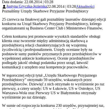
Data dodania: 22.08.2014 | 03:28
Justyna Gryczka-Jezierska
22.08.2014 | 03:28
Aktualności
Poznaliśmy Urzędy Skarbowe Przyjazne Przedsiębiorcy
25 czerwca na finałowej gali poznaliśmy laureatów dziesiątej edycji
konkursu na Urząd Skarbowy Przyjazny Przedsiębiorcy, którego
organizatorami są Business Center Club i Ministerstwo Finansów.
Celem konkursu jest promowanie wysokich standardów obsługi
klienta oraz tworzenie między administracją skarbową a
przedsiębiorcą relacji charakteryzujących się wzajemną
życzliwością i profesjonalizmem. Urzędy oceniane były na
podstawie sumy punktów przyznanych przez przedsiębiorców w
wypełnionej ankiecie konkursowej. Ocenie przedsiębiorców
podlegały jakość obsługi podatnika przez urząd, łatwość
komunikacji z urzędem oraz kompetencje pracowników.
W tegorocznej edycji tytuł „Urzędu Skarbowego Przyjaznego
Przedsiębiorcy” otrzymało 59 urzędów, wskazanych przez
przedsiębiorców. Dziewięć z nich otrzymało to wyróżnienie po raz
pierwszy, a cztery urzędy: US w Łukowie, US w Ostrołęce, US
Warszawa-Wola oraz Pierwszy US w Białymstoku otrzymały
wyróżnienie po raz dziesiąty.
W sumie od rozpoczęcia konkursu 230 urzędów, przynajmniej raz,