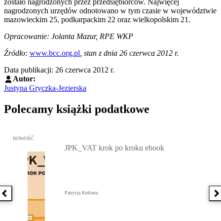
zostało nagrodzonych przez przedsiębiorców. Najwięcej
nagrodzonych urzędów odnotowano w tym czasie w województwie
mazowieckim 25, podkarpackim 22 oraz wielkopolskim 21.
Opracowanie: Jolanta Mazur, RPE WKP
Źródło:
www.bcc.org.pl
, stan z dnia 26 czerwca 2012 r.
Data publikacji: 26 czerwca 2012 r.
Autor:
Justyna Gryczka-Jezierska
Polecamy książki podatkowe
Przejdź do: JPK_VAT krok po kroku ebook, Patrycja Kubiesa - otw
NOWOŚĆ
JPK_VAT krok po kroku ebook
Patrycja Kubiesa
Poprzednia książka
N