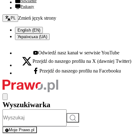
Newsletter
Podcasty
Zmień język - bieżący:
Zmień język strony
PL
English (EN)
Українська (UA)
Odwiedź nasz kanał w serwisie YouTube
Youtube - otwiera się w nowej karcie
Przejdź do naszego profilu na X (dawniej Twitter)
X - otwiera się w nowej karcie
Przejdź do naszego profilu na Facebooku
Facebook - otwiera się w nowej karcie
Wyszukiwarka
Szukaj
Moje Prawo.pl
- rejestracja i logowanie do serwisu