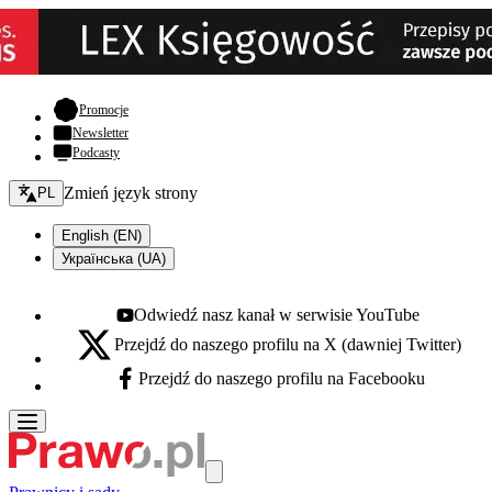
- otwiera się w nowej karcie
Promocje
Newsletter
Podcasty
Zmień język - bieżący:
Zmień język strony
PL
English (EN)
Українська (UA)
Odwiedź nasz kanał w serwisie YouTube
Youtube - otwiera się w nowej karcie
Przejdź do naszego profilu na X (dawniej Twitter)
X - otwiera się w nowej karcie
Przejdź do naszego profilu na Facebooku
Facebook - otwiera się w nowej karcie