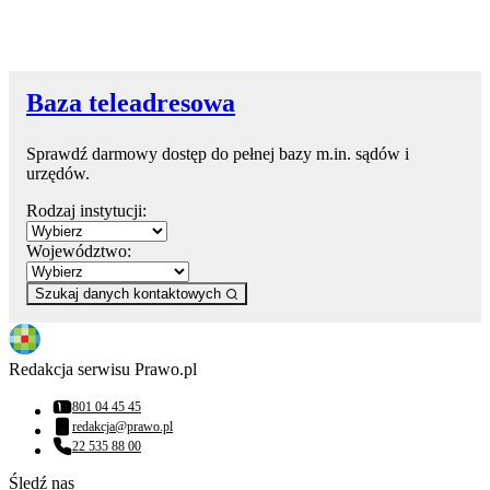
Baza teleadresowa
Sprawdź darmowy dostęp do pełnej bazy m.in. sądów i
urzędów.
Rodzaj instytucji:
Województwo:
Szukaj danych kontaktowych
Redakcja serwisu Prawo.pl
801 04 45 45
Numer telefonu:
redakcja@prawo.pl
Adres email:
22 535 88 00
Numer telefonu:
Śledź nas