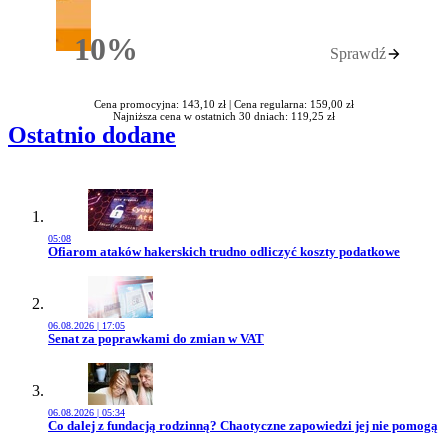
10%
Sprawdź
Rabatu
Cena promocyjna: 143,10 zł |
Cena regularna: 159,00 zł
Najniższa cena w ostatnich 30 dniach: 119,25 zł
Ostatnio dodane
05:08
Przejdź do artykułu:
Ofiarom ataków hakerskich trudno odliczyć koszty podatkowe
06.08.2026 | 17:05
Przejdź do artykułu:
Senat za poprawkami do zmian w VAT
06.08.2026 | 05:34
Przejdź do artykułu:
Co dalej z fundacją rodzinną? Chaotyczne zapowiedzi jej nie pomogą