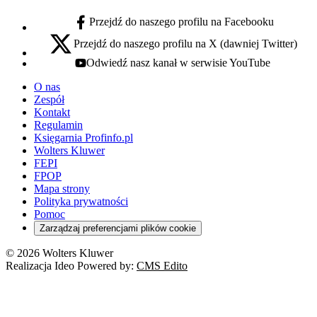
Przejdź do naszego profilu na Facebooku
facebook - otwiera się w nowej karcie
Przejdź do naszego profilu na X (dawniej Twitter)
x - otwiera się w nowej karcie
Odwiedź nasz kanał w serwisie YouTube
youtube - otwiera się w nowej karcie
O nas
Zespół
Kontakt
Regulamin
Księgarnia Profinfo.pl
Wolters Kluwer
FEPI
FPOP
Mapa strony
Polityka prywatności
Pomoc
Zarządzaj preferencjami plików cookie
© 2026 Wolters Kluwer
Realizacja Ideo Powered by:
CMS Edito