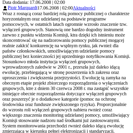
Data dodania: 17.06.2008 | 02:00
Piotr Marquardt
17.06.2008 | 02:00
Aktualności
Wraz z rosnącą coraz bardziej rolą pomocy publicznej o charakterze
horyzontalnym oraz udzielanej na podstawie programw
pomocowych, w ostatnich latach ogromnie wzrosło znaczenie tzw.
wyłączeń grupowych. Stanowią one bardzo dogodny instrument
zarwno z punktu widzenia Komisji, ktra dzięki ich istnieniu może
skoncentrować się na nadzorowaniu pomocy publicznej mogącej
realnie zakłcić konkurencję na wsplnym rynku, jak rwnież dla
państw członkowskich, umożliwiającym udzielanie pomocy
publicznej bez konieczności jej uprzedniego notyfikowania Komisji.
Stosunkowo młoda instytucja wyłączeń grupowych,
wprowadzonych zaledwie w 2001 r., przeszła już daleko idącą
ewolucję, przebiegającą w stronę poszerzenia ich zakresu oraz
uproszczenia i zwiększenia przejrzystości. Ewolucję tą zamyka na
obecnym etapie projekt zbiorczego rozporządzenia o wyłączeniach
grupowych, ktre z dniem 30 czerwca 2008 r. ma zastąpić wszystkie
istniejące obecnie rozporządzenia dotyczące wyłączeń grupowych
oraz poszerzyć je o dodatkowe kategorie (pomoc na ochronę
środowiska oraz fundusze zwiększonego ryzyka). Proporcjonalnie
do wzrostu roli wyłączeń grupowych nabiera rwnież coraz
większego znaczenia monitoring udzielanej pomocy, umożliwiający
Komisji stosowanie nadzoru nad środkami już zastosowanymi.
System monitorowania przechodzi rwnież daleko idącą ewolucję
zmierzającą w kierunku pełnej elektronizacji i standaryzacji.