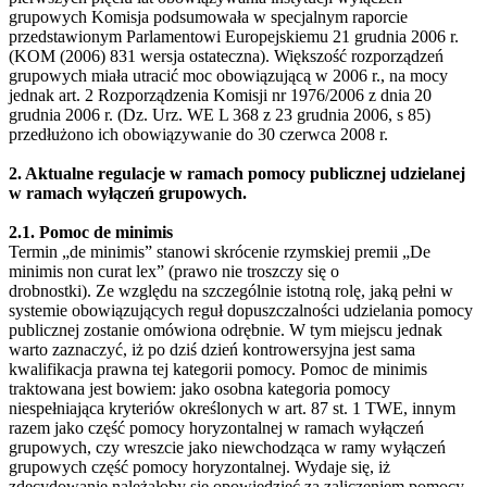
grupowych Komisja podsumowała w specjalnym raporcie
przedstawionym Parlamentowi Europejskiemu 21 grudnia 2006 r.
(KOM (2006) 831 wersja ostateczna). Większość rozporządzeń
grupowych miała utracić moc obowiązującą w 2006 r., na mocy
jednak art. 2 Rozporządzenia Komisji nr 1976/2006 z dnia 20
grudnia 2006 r. (Dz. Urz. WE L 368 z 23 grudnia 2006, s 85)
przedłużono ich obowiązywanie do 30 czerwca 2008 r.
2. Aktualne regulacje w ramach pomocy publicznej udzielanej
w ramach wyłączeń grupowych.
2.1. Pomoc de minimis
Termin „de minimis” stanowi skrócenie rzymskiej premii „De
minimis non curat lex” (prawo nie troszczy się o
drobnostki). Ze względu na szczególnie istotną rolę, jaką pełni w
systemie obowiązujących reguł dopuszczalności udzielania pomocy
publicznej zostanie omówiona odrębnie. W tym miejscu jednak
warto zaznaczyć, iż po dziś dzień kontrowersyjna jest sama
kwalifikacja prawna tej kategorii pomocy. Pomoc de minimis
traktowana jest bowiem: jako osobna kategoria pomocy
niespełniająca kryteriów określonych w art. 87 st. 1 TWE, innym
razem jako część pomocy horyzontalnej w ramach wyłączeń
grupowych, czy wreszcie jako niewchodząca w ramy wyłączeń
grupowych część pomocy horyzontalnej. Wydaje się, iż
zdecydowanie należałoby się opowiedzieć za zaliczeniem pomocy