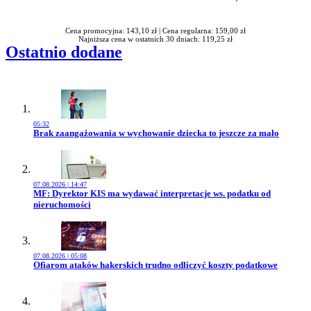
Rabatu
Cena promocyjna: 143,10 zł |
Cena regularna: 159,00 zł
Najniższa cena w ostatnich 30 dniach: 119,25 zł
Ostatnio dodane
05:32
Przejdź do artykułu:
Brak zaangażowania w wychowanie dziecka to jeszcze za mało
07.08.2026 | 14:47
Przejdź do artykułu:
MF: Dyrektor KIS ma wydawać interpretacje ws. podatku od
nieruchomości
07.08.2026 | 05:08
Przejdź do artykułu:
Ofiarom ataków hakerskich trudno odliczyć koszty podatkowe