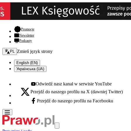
- otwiera się w nowej karcie
Promocje
Newsletter
Podcasty
Zmień język - bieżący:
Zmień język strony
PL
English (EN)
Українська (UA)
Odwiedź nasz kanał w serwisie YouTube
Youtube - otwiera się w nowej karcie
Przejdź do naszego profilu na X (dawniej Twitter)
X - otwiera się w nowej karcie
Przejdź do naszego profilu na Facebooku
Facebook - otwiera się w nowej karcie