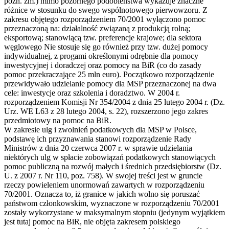
późn. zm.) mimo pozornego podobieństwa wykazuje znaczne
różnice w stosunku do swego wspólnotowego pierwowzoru. Z
zakresu objętego rozporządzeniem 70/2001 wyłączono pomoc
przeznaczoną na: działalność związaną z produkcją rolną;
eksportową; stanowiącą tzw. preferencje krajowe; dla sektora
węglowego Nie stosuje się go również przy tzw. dużej pomocy
indywidualnej, z progami określonymi odrębnie dla pomocy
inwestycyjnej i doradczej oraz pomocy na BiR (co do zasady
pomoc przekraczające 25 mln euro). Początkowo rozporządzenie
przewidywało udzielanie pomocy dla MSP przeznaczonej na dwa
cele: inwestycje oraz szkolenia i doradztwo. W 2004 r.
rozporządzeniem Komisji Nr 354/2004 z dnia 25 lutego 2004 r. (Dz.
Urz. WE L63 z 28 lutego 2004, s. 22), rozszerzono jego zakres
przedmiotowy na pomoc na BiR.
W zakresie ulg i zwolnień podatkowych dla MSP w Polsce,
podstawę ich przyznawania stanowi rozporządzenie Rady
Ministrów z dnia 20 czerwca 2007 r. w sprawie udzielania
niektórych ulg w spłacie zobowiązań podatkowych stanowiących
pomoc publiczną na rozwój małych i średnich przedsiębiorstw (Dz.
U. z 2007 r. Nr 110, poz. 758). W swojej treści jest w gruncie
rzeczy powieleniem unormowań zawartych w rozporządzeniu
70/2001. Oznacza to, iż granice w jakich wolno się poruszać
państwom członkowskim, wyznaczone w rozporządzeniu 70/2001
zostały wykorzystane w maksymalnym stopniu (jedynym wyjątkiem
jest tutaj pomoc na BiR, nie objęta zakresem polskiego