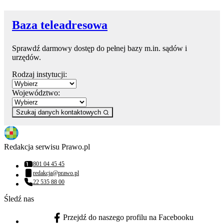
Baza teleadresowa
Sprawdź darmowy dostęp do pełnej bazy m.in. sądów i
urzędów.
Rodzaj instytucji:
Województwo:
Szukaj danych kontaktowych
Redakcja serwisu Prawo.pl
801 04 45 45
Numer telefonu:
redakcja@prawo.pl
Adres email:
22 535 88 00
Numer telefonu:
Śledź nas
Przejdź do naszego profilu na Facebooku
facebook - otwiera się w nowej karcie