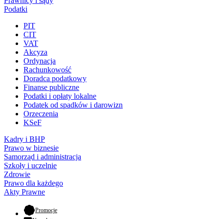
Prawnicy i sądy
Podatki
PIT
CIT
VAT
Akcyza
Ordynacja
Rachunkowość
Doradca podatkowy
Finanse publiczne
Podatki i opłaty lokalne
Podatek od spadków i darowizn
Orzeczenia
KSeF
Kadry i BHP
Prawo w biznesie
Samorząd i administracja
Szkoły i uczelnie
Zdrowie
Prawo dla każdego
Akty Prawne
- otwiera się w nowej karcie
Promocje