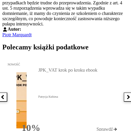
przypadkach będzie trudne do przeprowadzenia. Zgodnie z art. 4
ust. 5 rozporządzenia wprowadza się w takim wypadku
domniemanie, iż mamy do czynienia ze szkoleniem o charakterze
szczególnym, co powoduje konieczność zastosowania niższego
pułapu intensywności.
Autor:
Piotr Marquardt
Polecamy książki podatkowe
Przejdź do: JPK_VAT krok po kroku ebook, Patrycja Kubiesa - otw
NOWOŚĆ
JPK_VAT krok po kroku ebook
Patrycja Kubiesa
Poprzednia książka
N
10%
Sprawdź