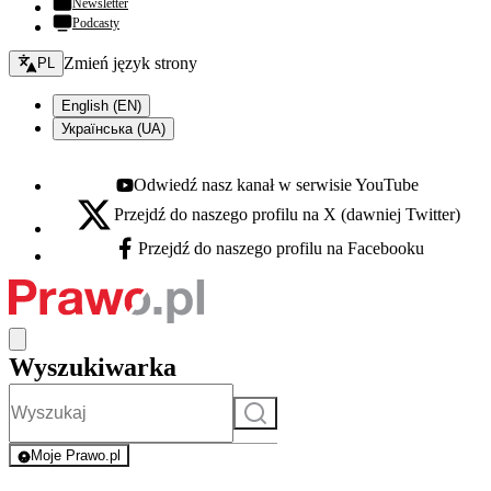
Newsletter
Podcasty
Zmień język - bieżący:
Zmień język strony
PL
English (EN)
Українська (UA)
Odwiedź nasz kanał w serwisie YouTube
Youtube - otwiera się w nowej karcie
Przejdź do naszego profilu na X (dawniej Twitter)
X - otwiera się w nowej karcie
Przejdź do naszego profilu na Facebooku
Facebook - otwiera się w nowej karcie
Wyszukiwarka
Szukaj
Moje Prawo.pl
- rejestracja i logowanie do serwisu