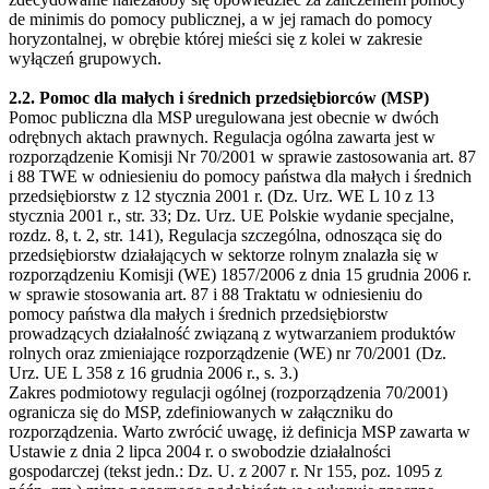
de minimis do pomocy publicznej, a w jej ramach do pomocy
horyzontalnej, w obrębie której mieści się z kolei w zakresie
wyłączeń grupowych.
2.2. Pomoc dla małych i średnich przedsiębiorców (MSP)
Pomoc publiczna dla MSP uregulowana jest obecnie w dwóch
odrębnych aktach prawnych. Regulacja ogólna zawarta jest w
rozporządzenie Komisji Nr 70/2001 w sprawie zastosowania art. 87
i 88 TWE w odniesieniu do pomocy państwa dla małych i średnich
przedsiębiorstw z 12 stycznia 2001 r. (Dz. Urz. WE L 10 z 13
stycznia 2001 r., str. 33; Dz. Urz. UE Polskie wydanie specjalne,
rozdz. 8, t. 2, str. 141), Regulacja szczególna, odnosząca się do
przedsiębiorstw działających w sektorze rolnym znalazła się w
rozporządzeniu Komisji (WE) 1857/2006 z dnia 15 grudnia 2006 r.
w sprawie stosowania art. 87 i 88 Traktatu w odniesieniu do
pomocy państwa dla małych i średnich przedsiębiorstw
prowadzących działalność związaną z wytwarzaniem produktów
rolnych oraz zmieniające rozporządzenie (WE) nr 70/2001 (Dz.
Urz. UE L 358 z 16 grudnia 2006 r., s. 3.)
Zakres podmiotowy regulacji ogólnej (rozporządzenia 70/2001)
ogranicza się do MSP, zdefiniowanych w załączniku do
rozporządzenia. Warto zwrócić uwagę, iż definicja MSP zawarta w
Ustawie z dnia 2 lipca 2004 r. o swobodzie działalności
gospodarczej (tekst jedn.: Dz. U. z 2007 r. Nr 155, poz. 1095 z