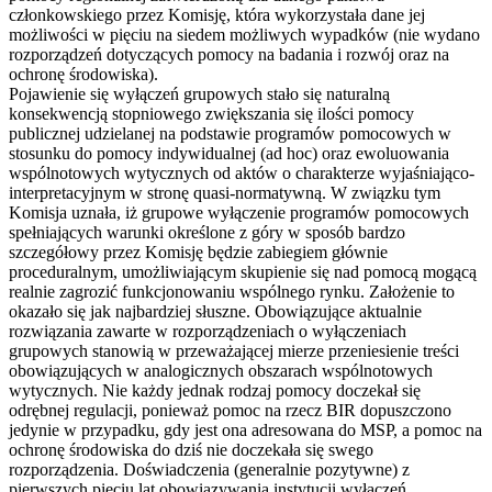
członkowskiego przez Komisję, która wykorzystała dane jej
możliwości w pięciu na siedem możliwych wypadków (nie wydano
rozporządzeń dotyczących pomocy na badania i rozwój oraz na
ochronę środowiska).
Pojawienie się wyłączeń grupowych stało się naturalną
konsekwencją stopniowego zwiększania się ilości pomocy
publicznej udzielanej na podstawie programów pomocowych w
stosunku do pomocy indywidualnej (ad hoc) oraz ewoluowania
wspólnotowych wytycznych od aktów o charakterze wyjaśniająco-
interpretacyjnym w stronę quasi-normatywną. W związku tym
Komisja uznała, iż grupowe wyłączenie programów pomocowych
spełniających warunki określone z góry w sposób bardzo
szczegółowy przez Komisję będzie zabiegiem głównie
proceduralnym, umożliwiającym skupienie się nad pomocą mogącą
realnie zagrozić funkcjonowaniu wspólnego rynku. Założenie to
okazało się jak najbardziej słuszne. Obowiązujące aktualnie
rozwiązania zawarte w rozporządzeniach o wyłączeniach
grupowych stanowią w przeważającej mierze przeniesienie treści
obowiązujących w analogicznych obszarach wspólnotowych
wytycznych. Nie każdy jednak rodzaj pomocy doczekał się
odrębnej regulacji, ponieważ pomoc na rzecz BIR dopuszczono
jedynie w przypadku, gdy jest ona adresowana do MSP, a pomoc na
ochronę środowiska do dziś nie doczekała się swego
rozporządzenia. Doświadczenia (generalnie pozytywne) z
pierwszych pięciu lat obowiązywania instytucji wyłączeń