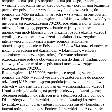
rozporządzenia, por. § 5 rozporządzenia polskiego). Szczególnie
wyraźnie uwidacznia się to, kiedy dokonamy porównania brzmienia
przepisów polskich oraz wspólnotowych odnoszących się do
pomocy dla MSP na udział w targach i wystawach, są one bowiem
identyczne. Przepisy rozporządzenia polskiego w zakresie w którym
nie powielają rozporządzenia 70/2001 posiadają walor w głównej
mierze informacyjny, poprzez zebranie w jednym miejscu
unormowań modyfikujących rozwiązania rozporządzenia 70/2001,
wynikające z miejsca prowadzenia działalności (szczególne
intensywności wynikające z mapy pomocy regionalnej
obowiązującej obecnie w Polsce - od 65 do 45%) oraz sektorów, w
jakich prowadzona jest działalność (włókienniczy, węglowy,
stoczniowy, motoryzacyjny, rolny). Co warte odnotowania,
rozporządzenie polskie obowiązywać ma do dnia 31 grudnia 2008
r., a więc również w okresie gdy utraci moc obowiązującą
rozporządzenie 70/2001.
Rozporządzenie 1857/2006, zawierające regulację szczególną -
pomocy dla MSP w rolnictwie znajduje zastosowanie do pomocy
udzielanej MSP prowadzącym produkcję pierwotną produktów
rolnych w zakresie nieuregulowanym w rozporządzeniu 70/2001.
Komisja zdecydowała się na przyjęcie niezwykle kazuistycznej i
obszernej regulacji, określającej je w zależności od celu pomocy.
Dla każdego z nich przewidziano odrębne katalogi kosztów
kwalifikowanych, pułapy intensywności oraz zasady kumulacji z
innymi rodzajami pomocy. Ponieważ przewidziano aż czternaście