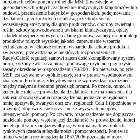
odrębnych celów pomocy rolnej dla MSP (inwestycje w
gospodarstwach rolnych, zachowanie tradycyjnych krajobrazów lub
budowli, przeniesienie budynków gospodarskich, podejmowanie
działalności przez młodych rolników, przechodzenie na
wcześniejszą emeryturę, dla grup producentów, choroby zwierząt i
roślin, szkody spowodowane zjawiskami klimatycznymi, opłaty
składek ubezpieczeniowych, scalanie gruntów, zachęty do produkcji
produktów rolnych wysokiej jakości, zapewnienie wsparcia
technicznego w sektorze rolnym, wsparcie dla sektora produkcji
zwierzęcej, przewidziana w niektórych rozporządzeniach
Rady).Całość regulacji stanowi zatem dość skomplikowany system
norm, złożony zwłaszcza biorąc pod uwagę czytelne i przejrzyste
zasady określone w rozporządzeniu 70/2001. Po pierwsze, pojęcie
MSP jest używane w ogólnie przyjętym w prawie wspólnotowym
znaczeniu. Po drugie, zdecydowano nie wprowadzać rozróżnień
między małymi a średnimi przedsiębiorcami. Po trzecie, mimo, iż
generalnie miejsce prowadzenia działalności nie ma znaczenia dla
zakresu obowiązywania rozporządzenia, jednakże w regionach
mniej uprzywilejowanych oraz tzw. regionach Celu 1 (opóźnione w
rozwoju), dopuszcza się korzystanie z wyższych pułapów
intensywności pomocy. Po czwarte, rozporządzenie nie dopuszcza
udzielania pomocy wspierającej działalność, w prowadzenie, której
beneficjent sam zaangażowałby się w normalnych warunkach
rynkowych (zasada subsydiarności i pomocniczości). Ponieważ
mimo wydania rozporządzenia 1857/2006 pozostają w mocy