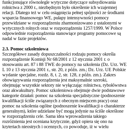
funkcjonujące równolegle wytyczne dotyczące subsydiowania
rolnictwa z 2000 r., niezbędnym było określenie ich wzajemnej
relacji. Dlatego też w celu osiągnięcia pełnej spójności ze środkami
wsparcia finansowego WE, pułapy intensywności pomocy
przewidziane w rozporządzeniu zharmonizowano z ustalonymi w
wytycznych rolnych oraz w rozporządzeniu 1257/1999. W Polsce
odpowiednie rozporządzenia stanowiące programy pomocowe są
nadal w fazie projektów.
2.3. Pomoc szkoleniowa
Szczegółowe zasady dopuszczalności rodzaju pomocy określa
rozporządzenie Komisji Nr 68/2001 z 12 stycznia 2001 r. o
stosowaniu art. 87 i 88 TWE do pomocy na szkolenia (Dz. Urz. WE
L 10 z 13 stycznia 2001 r., str. 20, z późn. zm.; Dz. Urz. UE Polskie
wydanie specjalne, rozdz. 8, t. 2, str. 128, z późn. zm.). Zakres
obowiązywania rozporządzenia jest maksymalnie szeroki,
obejmując wszystkie sektory nie wyłączając rolnictwa, rybołówstwa
oraz akwakultury. Pomoc szkoleniowa obejmuje dwie podstawowe
kategorie działań: pomoc na szkolenia specjalistyczne (podnoszenie
kwalifikacji ściśle związanych z obecnym miejscem pracy) oraz
pomoc na szkolenia ogólne (podnoszenie kwalifikacji o charakterze
generalnym), które udzielane być mogą jedynie na ściśle określone
w rozporządzeniu cele. Sama idea wprowadzenia takiego
rozróżnienia jest oceniana krytycznie, gdyż opiera się ono na
kryteriach nieostrych i ocennych, co powoduje, iż w wielu