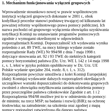
1. Mechanizm funkcjonowania wyłączeń grupowych
Wprowadzenie stosunkowo nowej w prawie wspólnotowym
instytucji wyłączeń grupowych dokonane w 2001 r., obok
kodyfikacji procedur stanowi podstawę trwającej od kilkunastu lat
poważnej reformy wspólnotowego prawa pomocy publicznej. Ich
nazwa pochodzi od grupowego wyłączenia obowiązku uzyskiwania
notyfikacji Komisji na ustanawianie programów pomocowych
zgodnie z wymogami określonymi w odpowiednich
rozporządzeniach Komisji. Dopuszczalność ich wydawania wynika
pośrednio z art. 89 TWE, na mocy którego wydane zostało
rozporządzenie Rady (WE) Nr 994/98 z dnia 7 maja 1998 r.
dotyczące stosowania art. 92 i 93 TWE do niektórych kategorii
pomocy horyzontalnej państwa (Dz. Urz. WE L 142 z 14 maja 1998
r., s. 1, tekst w języku polskim opublikowany w Dz. Urz. UE
Polskie wydanie specjalne 204, rozdz. 8, t. 1, s. 312).
Rozporządzenie powyższe umożliwia z kolei Komisji Europejskiej
(dalej: Komisja) wydawanie dalszych rozporządzeń określających
szczegółowe warunki dopuszczalności do dokonywania grupowych
zwolnień z obowiązku notyfikowania zamiaru udzielenia pomocy
przez poszczególne państwa członkowskie Zgodnie z art. 1 i 2
Rozporządzenia 994/98 możliwe jest to w odniesieniu do pomocy:
de minimis; na rzecz MSP; na badania i rozwój (BIR); na ochronę
środowiska; na zatrudnienie; na szkolenia oraz zgodnej z mapą
pomocy regionalnej zatwierdzoną dla danego państwa