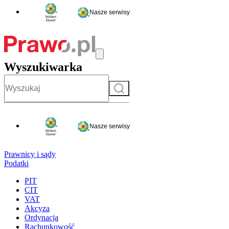
Nasze serwisy
Wyszukiwarka
Szukaj
Nasze serwisy
Prawnicy i sądy
Podatki
PIT
CIT
VAT
Akcyza
Ordynacja
Rachunkowość