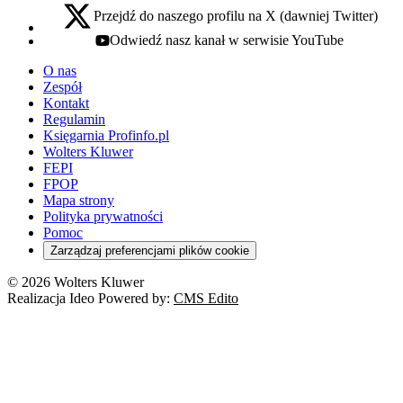
Przejdź do naszego profilu na X (dawniej Twitter)
x - otwiera się w nowej karcie
Odwiedź nasz kanał w serwisie YouTube
youtube - otwiera się w nowej karcie
O nas
Zespół
Kontakt
Regulamin
Księgarnia Profinfo.pl
Wolters Kluwer
FEPI
FPOP
Mapa strony
Polityka prywatności
Pomoc
Zarządzaj preferencjami plików cookie
© 2026 Wolters Kluwer
Realizacja Ideo Powered by:
CMS Edito