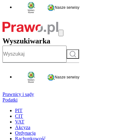
Nasze serwisy
Wyszukiwarka
Szukaj
Nasze serwisy
Prawnicy i sądy
Podatki
PIT
CIT
VAT
Akcyza
Ordynacja
Rachunkowość