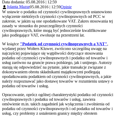
Data dodania: 05.08.2016 | 12:59
Jolanta Mazur
05.08.2016 | 12:59
Opinie
W ustawie o podatku od czynności cywilnoprawnych ustanowiono
wyłączenie niektórych czynności cywilnoprawnych od PCC w
zakresie, w jakim są one opodatkowane VAT. Zakres stosowania tej
zasady w stosunku do poszczególnych czynności
cywilnoprawnych, które mogą być jednocześnie kwalifikowane
jako podlegające VAT, ewoluuje na przestrzeni lat.
W książce
"Podatek od czynności cywilnoprawnych a VAT"
,
wydanej przez Wolters Kluwer, zwrócono szczególną uwagę na
najczęściej pojawiające się wątpliwości dotyczące stosowania
podatku od czynności cywilnoprawnych i podatku od towarów i
usług zarówno na gruncie prawa polskiego, jak i unijnego. Autorzy
starają się odpowiedzieć na pytanie, jakie transakcje związane z
dokonywaniem obrotu składnikami majątkowymi podlegają
opodatkowaniu podatkiem od czynności cywilnoprawnych, a jakie
należy rozpoznawać jako dostawę towarów w rozumieniu ustawy o
podatku od towarów i usług.
Opracowanie, oprócz ogólnej charakterystyki podatku od czynności
cywilnoprawnych i podatku od towarów i usług, zawiera
omówienie m.in. takich zagadnień jak wyłączenia i zwolnienia od
podatku od czynności cywilnoprawnych i od podatku od towarów i
usług, czy problemy z ustaleniem granicy między obrotem