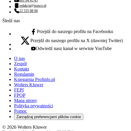
801 04 45 45
Numer telefonu:
redakcja@prawo.pl
Adres email:
22 535 88 00
Numer telefonu:
Śledź nas
Przejdź do naszego profilu na Facebooku
facebook - otwiera się w nowej karcie
Przejdź do naszego profilu na X (dawniej Twitter)
x - otwiera się w nowej karcie
Odwiedź nasz kanał w serwisie YouTube
youtube - otwiera się w nowej karcie
O nas
Zespół
Kontakt
Regulamin
Księgarnia Profinfo.pl
Wolters Kluwer
FEPI
FPOP
Mapa strony
Polityka prywatności
Pomoc
Zarządzaj preferencjami plików cookie
© 2026 Wolters Kluwer