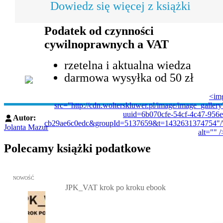
Dowiedz się więcej z książki
Podatek od czynności
cywilnoprawnych a VAT
rzetelna i aktualna wiedza
darmowa wysyłka od 50 zł
<im
src="http://cdn.wolterskluwer.pl/image/image_gallery
uuid=6b070cfe-54cf-4c47-956e
Autor:
cb29ae6c0edc&groupId=5137659&t=1432631374754"/
Jolanta Mazur
alt="" /
Polecamy książki podatkowe
Przejdź do: JPK_VAT krok po kroku ebook, Patrycja Kubiesa - otw
NOWOŚĆ
JPK_VAT krok po kroku ebook