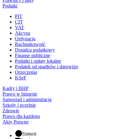
Prawnicy i sądy
Podatki
PIT
CIT
VAT
Akcyza
Ordynacja
Rachunkowość
Doradca podatkowy
Finanse publiczne
Podatki i opłaty lokalne
Podatek od spadków i darowizn
Orzeczenia
KSeF
Kadry i BHP
Prawo w biznesie
Samorząd i administracja
Szkoły i uczelnie
Zdrowie
Prawo dla każdego
Akty Prawne
- otwiera się w nowej karcie
Promocje