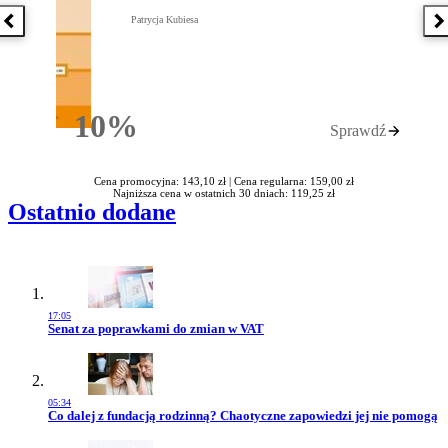
Patrycja Kubiesa
Poprzednia książka
N
10%
Sprawdź
Rabatu
Cena promocyjna: 143,10 zł |
Cena regularna: 159,00 zł
Najniższa cena w ostatnich 30 dniach: 119,25 zł
Ostatnio dodane
17:05
Przejdź do artykułu:
Senat za poprawkami do zmian w VAT
05:34
Przejdź do artykułu:
Co dalej z fundacją rodzinną? Chaotyczne zapowiedzi jej nie pomogą