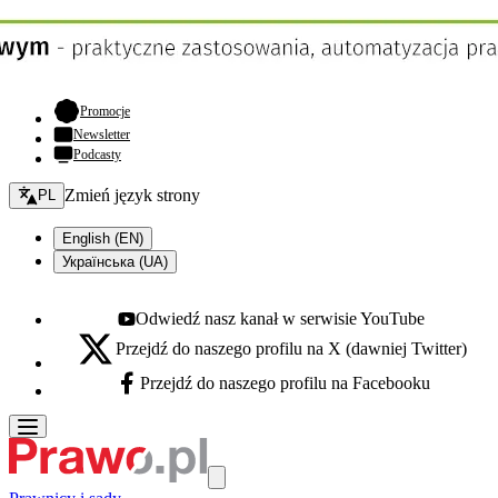
- otwiera się w nowej karcie
Promocje
Newsletter
Podcasty
Zmień język - bieżący:
Zmień język strony
PL
English (EN)
Українська (UA)
Odwiedź nasz kanał w serwisie YouTube
Youtube - otwiera się w nowej karcie
Przejdź do naszego profilu na X (dawniej Twitter)
X - otwiera się w nowej karcie
Przejdź do naszego profilu na Facebooku
Facebook - otwiera się w nowej karcie