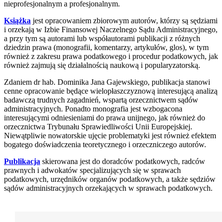
nieprofesjonalnym a profesjonalnym.
Książka
jest opracowaniem zbiorowym autorów, którzy są sędziami
i orzekają w Izbie Finansowej Naczelnego Sądu Administracyjnego,
a przy tym są autorami lub współautorami publikacji z różnych
dziedzin prawa (monografii, komentarzy, artykułów, glos), w tym
również z zakresu prawa podatkowego i procedur podatkowych, jak
również zajmują się działalnością naukową i popularyzatorską.
Zdaniem dr hab. Dominika Jana Gajewskiego, publikacja stanowi
cenne opracowanie będące wielopłaszczyznową interesującą analizą
badawczą trudnych zagadnień, wspartą orzecznictwem sądów
administracyjnych. Ponadto monografia jest wzbogacona
interesującymi odniesieniami do prawa unijnego, jak również do
orzecznictwa Trybunału Sprawiedliwości Unii Europejskiej.
Niewątpliwie nowatorskie ujęcie problematyki jest również efektem
bogatego doświadczenia teoretycznego i orzeczniczego autorów.
Publikacja
skierowana jest do doradców podatkowych, radców
prawnych i adwokatów specjalizujących się w sprawach
podatkowych, urzędników organów podatkowych, a także sędziów
sądów administracyjnych orzekających w sprawach podatkowych.