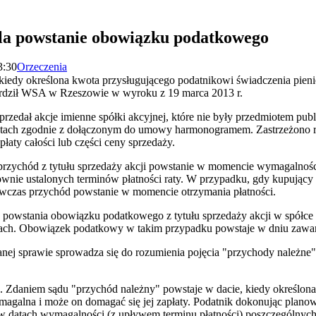
śla powstanie obowiązku podatkowego
3:30
Orzeczenia
kiedy określona kwota przysługującego podatnikowi świadczenia pieni
wierdził WSA w Rzeszowie w wyroku z 19 marca 2013 r.
rzedał akcje imienne spółki akcyjnej, które nie były przedmiotem pu
 ratach zgodnie z dołączonym do umowy harmonogramem. Zastrzeżono r
łaty całości lub części ceny sprzedaży.
 przychód z tytułu sprzedaży akcji powstanie w momencie wymagalnośc
wnie ustalonych terminów płatności raty. W przypadku, gdy kupujący 
ówczas przychód powstanie w momencie otrzymania płatności.
powstania obowiązku podatkowego z tytułu sprzedaży akcji w spółce ak
ratach. Obowiązek podatkowy w takim przypadku powstaje w dniu zawa
nej sprawie sprowadza się do rozumienia pojęcia "przychody należne"
.
 Zdaniem sądu "przychód należny" powstaje w dacie, kiedy określon
ymagalna i może on domagać się jej zapłaty. Podatnik dokonując plan
w datach wymagalności (z upływem terminu płatności) poszczególnych 