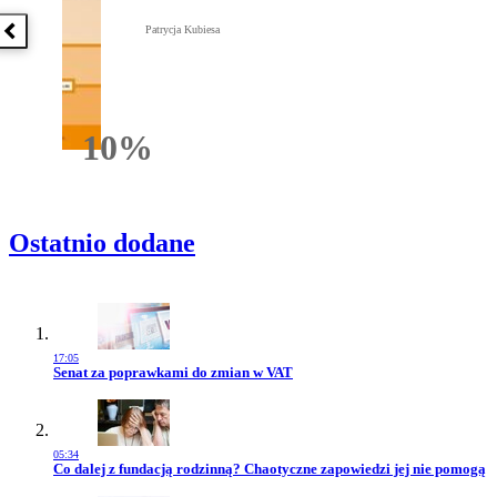
Patrycja Kubiesa
Poprzednia książka
10%
Rabatu
Ostatnio dodane
17:05
Przejdź do artykułu:
Senat za poprawkami do zmian w VAT
05:34
Przejdź do artykułu:
Co dalej z fundacją rodzinną? Chaotyczne zapowiedzi jej nie pomogą