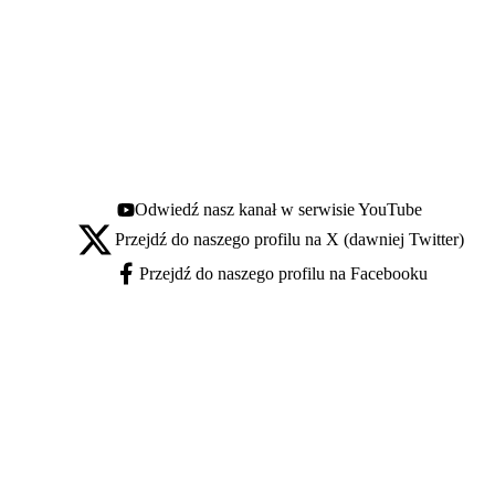
Odwiedź nasz kanał w serwisie YouTube
Youtube - otwiera się w nowej karcie
Przejdź do naszego profilu na X (dawniej Twitter)
X - otwiera się w nowej karcie
Przejdź do naszego profilu na Facebooku
Facebook - otwiera się w nowej karcie