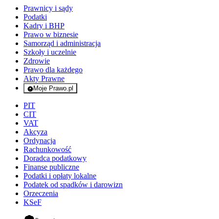
Prawnicy i sądy
Podatki
Kadry i BHP
Prawo w biznesie
Samorząd i administracja
Szkoły i uczelnie
Zdrowie
Prawo dla każdego
Akty Prawne
Moje Prawo.pl
- rejestracja i logowanie do serwisu
PIT
CIT
VAT
Akcyza
Ordynacja
Rachunkowość
Doradca podatkowy
Finanse publiczne
Podatki i opłaty lokalne
Podatek od spadków i darowizn
Orzeczenia
KSeF