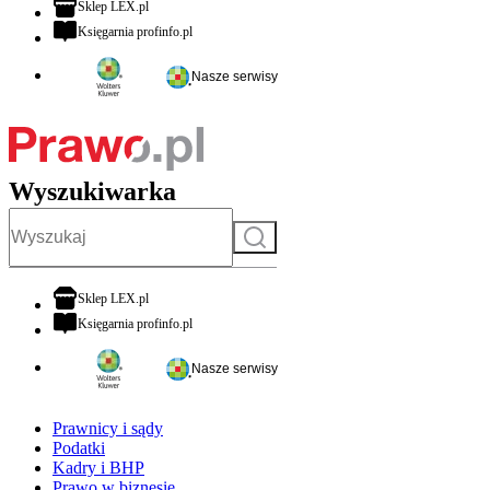
otwiera się w nowej karcie
Sklep LEX.pl
otwiera się w nowej karcie
Księgarnia profinfo.pl
Nasze serwisy
Wyszukiwarka
Szukaj
otwiera się w nowej karcie
Sklep LEX.pl
otwiera się w nowej karcie
Księgarnia profinfo.pl
Nasze serwisy
Prawnicy i sądy
Podatki
Kadry i BHP
Prawo w biznesie