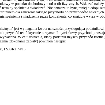
atkowy w podatku dochodowym od osób fizycznych. Wskazać należy
 terminy spełnienia świadczeń. Nie oznacza to bynajmniej niedopuszcz
runkiem dla zaliczenia takiego przychodu do przychodów należnych je
nia spełnienia świadczenia przez kontrahenta, co znajduje wyraz w o
leżnym" jest wymagalna kwota należności przysługująca podatnikowi z 
atnik przychód ten faktycznie otrzymał. Innymi słowy przychód powstaj
ypłacona. W celu ustalenia, kiedy podatnik uzyskał przychód istotna j
enia (dokonania zapłaty) powinien nastąpić.
., I SA/Rz 74/13
iera się w nowym oknie