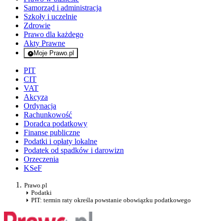
Samorząd i administracja
Szkoły i uczelnie
Zdrowie
Prawo dla każdego
Akty Prawne
Moje Prawo.pl
- rejestracja i logowanie do serwisu
PIT
CIT
VAT
Akcyza
Ordynacja
Rachunkowość
Doradca podatkowy
Finanse publiczne
Podatki i opłaty lokalne
Podatek od spadków i darowizn
Orzeczenia
KSeF
Prawo.pl
Podatki
PIT: termin raty określa powstanie obowiązku podatkowego