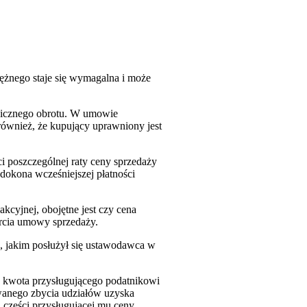
ężnego staje się wymagalna i może
blicznego obrotu. W umowie
ównież, że kupujący uprawniony jest
i poszczególnej raty ceny sprzedaży
dokona wcześniejszej płatności
cyjnej, obojętne jest czy cena
rcia umowy sprzedaży.
, jakim posłużył się ustawodawca w
a kwota przysługującego podatnikowi
owanego zbycia udziałów uzyska
części przysługującej mu ceny.