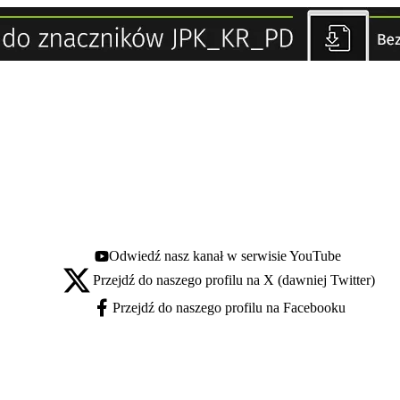
Odwiedź nasz kanał w serwisie YouTube
Youtube - otwiera się w nowej karcie
Przejdź do naszego profilu na X (dawniej Twitter)
X - otwiera się w nowej karcie
Przejdź do naszego profilu na Facebooku
Facebook - otwiera się w nowej karcie