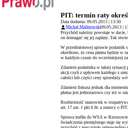
PIT: termin raty okre
Data dodania: 09.05.2013 | 13:30
Michał Malinowski
09.05.2013 | 1
Przychód należny powstaje w dacie, 
on domagać się jej zapłaty. Tak st
W przedmiotowej sprawie podatnik sp
określono, że cena płatna będzie w
w każdym czasie do wcześniejszej zap
Zdaniem podatnika w takiej sytuacji
akcji czyli z upływem każdego z umo
całości lub części ceny sprzedaży w
Zdaniem fiskusa jednak dla momentu 
płatna jest jednorazowo czy też w 
Rozbieżność stanowisk w rozpatrywa
art. 17 ust. 1 pkt 6 lit. a ustawy o PIT
Sprawa trafiła do WSA w Rzeszowie.
świadczenia pieniężnego staje się w
przychód z tego tytułu odpowiednio 