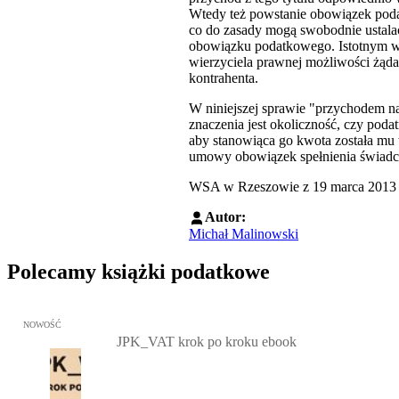
Wtedy też powstanie obowiązek pod
co do zasady mogą swobodnie ustalać
obowiązku podatkowego. Istotnym wa
wierzyciela prawnej możliwości żąda
kontrahenta.
W niniejszej sprawie "przychodem na
znaczenia jest okoliczność, czy pod
aby stanowiąca go kwota została mu w
umowy obowiązek spełnienia świadcz
WSA w Rzeszowie z 19 marca 2013 r
Autor:
Michał Malinowski
Polecamy książki podatkowe
Przejdź do: JPK_VAT krok po kroku ebook, Patrycja Kubiesa - otw
NOWOŚĆ
JPK_VAT krok po kroku ebook