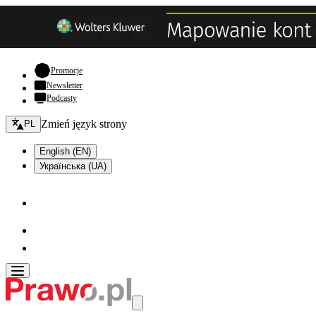
- otwiera się w nowej karcie
Promocje
Newsletter
Podcasty
Zmień język - bieżący:
Zmień język strony
PL
English (EN)
Українська (UA)