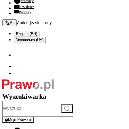
- otwiera się w nowej karcie
Promocje
Newsletter
Podcasty
Zmień język - bieżący:
Zmień język strony
PL
English (EN)
Українська (UA)
Wyszukiwarka
Szukaj
Moje Prawo.pl
- rejestracja i logowanie do serwisu