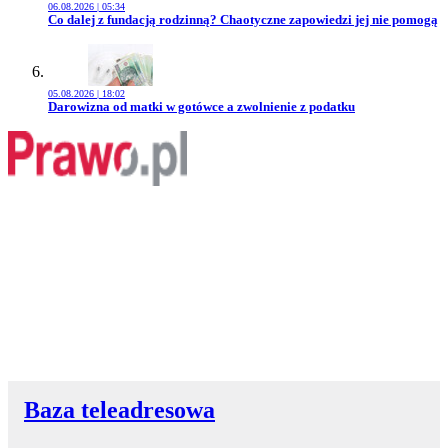
06.08.2026 | 05:34
Przejdź do artykułu:
Co dalej z fundacją rodzinną? Chaotyczne zapowiedzi jej nie pomogą
05.08.2026 | 18:02
Przejdź do artykułu:
Darowizna od matki w gotówce a zwolnienie z podatku
Baza teleadresowa