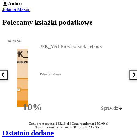
Autor:
Jolanta Mazur
Polecamy książki podatkowe
Przejdź do: JPK_VAT krok po kroku ebook, Patrycja Kubiesa - otw
NOWOŚĆ
JPK_VAT krok po kroku ebook
Patrycja Kubiesa
Poprzednia książka
N
10%
Sprawdź
Rabatu
Cena promocyjna: 143,10 zł |
Cena regularna: 159,00 zł
Najniższa cena w ostatnich 30 dniach: 119,25 zł
Ostatnio dodane