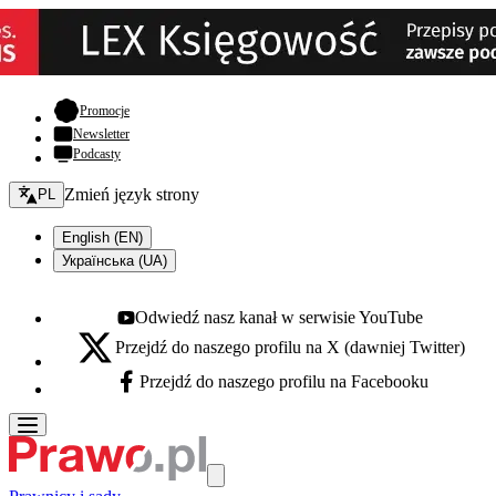
- otwiera się w nowej karcie
Promocje
Newsletter
Podcasty
Zmień język - bieżący:
Zmień język strony
PL
English (EN)
Українська (UA)
Odwiedź nasz kanał w serwisie YouTube
Youtube - otwiera się w nowej karcie
Przejdź do naszego profilu na X (dawniej Twitter)
X - otwiera się w nowej karcie
Przejdź do naszego profilu na Facebooku
Facebook - otwiera się w nowej karcie