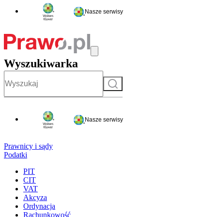
Nasze serwisy
Wyszukiwarka
Szukaj
Nasze serwisy
Prawnicy i sądy
Podatki
PIT
CIT
VAT
Akcyza
Ordynacja
Rachunkowość