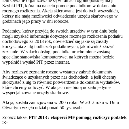
Dni Otwarte organizowane są w ramach ogólnopolskiej akcji
Szybki PIT, która ma na celu pomoc podatnikom w dokonaniu
rocznego rozliczenia. Akcja skierowana jest do tych wszystkich,
którzy nie mają możliwości odwiedzenia urzędu skarbowego w
godzinach jego pracy w dni robocze.
Podatnicy, którzy przyjdą do swoich urzędów w tym dniu będą
mogli uzyskać informacje dotyczące rocznego rozliczenia podatku
dochodowego za 2013 rok, dowiedzieć się jakie są zasady
korzystania z ulg i odliczeń podatkowych, jak również złożyć
zeznanie. W salach obsługi podatnika uruchomione zostaną
specjalne stanowiska komputerowe, na których można będzie
wypełnić i wysłać PIT przez internet.
Aby rozliczyć zeznanie roczne wystarczy zabrać dokumenty
świadczące o uzyskanych przez nas dochodach, a jeśli chcemy
skorzystać z ulg to również potwierdzenie dokonania wydatków,
które chcemy odliczyć. W akcjach nie biorą udziału jedynie
wyspecjalizowane urzędy skarbowe.
Akcja, została zainicjowana w 2005 roku. W 2013 roku w Dniu
Otwartym wzięło udział ponad 50 tys. osób.
Zobacz także:
PIT 2013 : eksperci MF pomogą rozliczyć podatek
>>