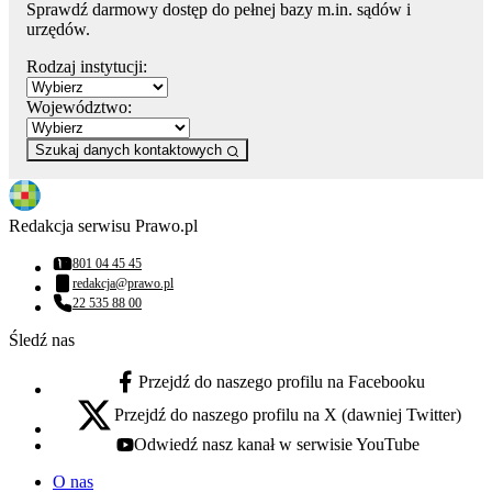
Sprawdź darmowy dostęp do pełnej bazy m.in. sądów i
urzędów.
Rodzaj instytucji:
Województwo:
Szukaj danych kontaktowych
Redakcja serwisu Prawo.pl
801 04 45 45
Numer telefonu:
redakcja@prawo.pl
Adres email:
22 535 88 00
Numer telefonu:
Śledź nas
Przejdź do naszego profilu na Facebooku
facebook - otwiera się w nowej karcie
Przejdź do naszego profilu na X (dawniej Twitter)
x - otwiera się w nowej karcie
Odwiedź nasz kanał w serwisie YouTube
youtube - otwiera się w nowej karcie
O nas