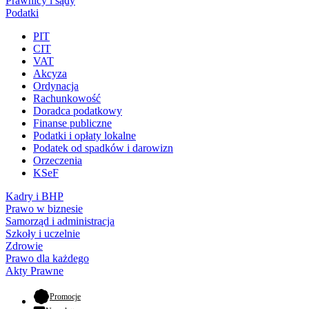
Prawnicy i sądy
Podatki
PIT
CIT
VAT
Akcyza
Ordynacja
Rachunkowość
Doradca podatkowy
Finanse publiczne
Podatki i opłaty lokalne
Podatek od spadków i darowizn
Orzeczenia
KSeF
Kadry i BHP
Prawo w biznesie
Samorząd i administracja
Szkoły i uczelnie
Zdrowie
Prawo dla każdego
Akty Prawne
- otwiera się w nowej karcie
Promocje