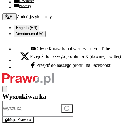
Newsletter
Podcasty
Zmień język - bieżący:
Zmień język strony
PL
English (EN)
Українська (UA)
Odwiedź nasz kanał w serwisie YouTube
Youtube - otwiera się w nowej karcie
Przejdź do naszego profilu na X (dawniej Twitter)
X - otwiera się w nowej karcie
Przejdź do naszego profilu na Facebooku
Facebook - otwiera się w nowej karcie
Wyszukiwarka
Szukaj
Moje Prawo.pl
- rejestracja i logowanie do serwisu