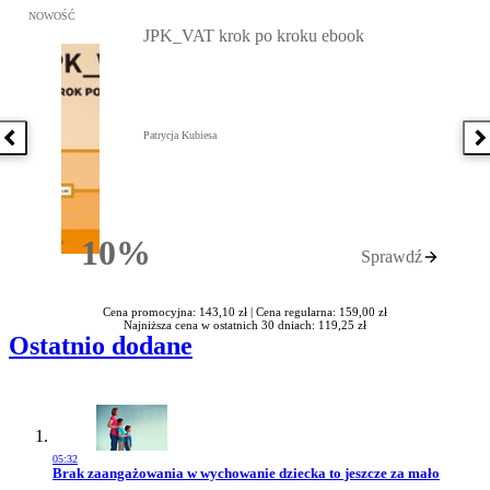
Przejdź do: JPK_VAT krok po kroku ebook, Patrycja Kubiesa - otw
NOWOŚĆ
JPK_VAT krok po kroku ebook
Patrycja Kubiesa
Poprzednia książka
N
10%
Sprawdź
Rabatu
Cena promocyjna: 143,10 zł |
Cena regularna: 159,00 zł
Najniższa cena w ostatnich 30 dniach: 119,25 zł
Ostatnio dodane
05:32
Przejdź do artykułu:
Brak zaangażowania w wychowanie dziecka to jeszcze za mało