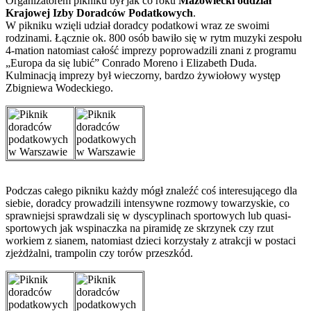
Organizatorem pikniku był jak co roku
Mazowiecki oddział
Krajowej Izby Doradców Podatkowych
.
W pikniku wzięli udział doradcy podatkowi wraz ze swoimi
rodzinami. Łącznie ok. 800 osób bawiło się w rytm muzyki zespołu
4-mation natomiast całość imprezy poprowadzili znani z programu
„Europa da się lubić” Conrado Moreno i Elizabeth Duda.
Kulminacją imprezy był wieczorny, bardzo żywiołowy występ
Zbigniewa Wodeckiego.
Podczas całego pikniku każdy mógł znaleźć coś interesującego dla
siebie, doradcy prowadzili intensywne rozmowy towarzyskie, co
sprawniejsi sprawdzali się w dyscyplinach sportowych lub quasi-
sportowych jak wspinaczka na piramidę ze skrzynek czy rzut
workiem z sianem, natomiast dzieci korzystały z atrakcji w postaci
zjeżdżalni, trampolin czy torów przeszkód.