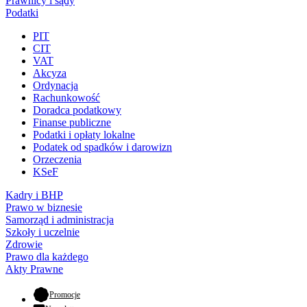
Prawnicy i sądy
Podatki
PIT
CIT
VAT
Akcyza
Ordynacja
Rachunkowość
Doradca podatkowy
Finanse publiczne
Podatki i opłaty lokalne
Podatek od spadków i darowizn
Orzeczenia
KSeF
Kadry i BHP
Prawo w biznesie
Samorząd i administracja
Szkoły i uczelnie
Zdrowie
Prawo dla każdego
Akty Prawne
- otwiera się w nowej karcie
Promocje