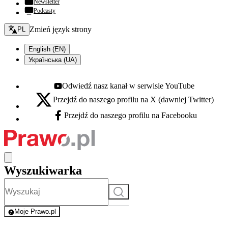
Newsletter
Podcasty
Zmień język - bieżący:
Zmień język strony
PL
English (EN)
Українська (UA)
Odwiedź nasz kanał w serwisie YouTube
Youtube - otwiera się w nowej karcie
Przejdź do naszego profilu na X (dawniej Twitter)
X - otwiera się w nowej karcie
Przejdź do naszego profilu na Facebooku
Facebook - otwiera się w nowej karcie
Wyszukiwarka
Szukaj
Moje Prawo.pl
- rejestracja i logowanie do serwisu