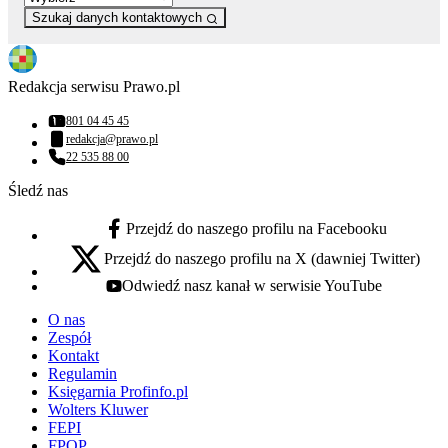
Szukaj danych kontaktowych
Redakcja serwisu Prawo.pl
801 04 45 45
Numer telefonu:
redakcja@prawo.pl
Adres email:
22 535 88 00
Numer telefonu:
Śledź nas
Przejdź do naszego profilu na Facebooku
facebook - otwiera się w nowej karcie
Przejdź do naszego profilu na X (dawniej Twitter)
x - otwiera się w nowej karcie
Odwiedź nasz kanał w serwisie YouTube
youtube - otwiera się w nowej karcie
O nas
Zespół
Kontakt
Regulamin
Księgarnia Profinfo.pl
Wolters Kluwer
FEPI
FPOP