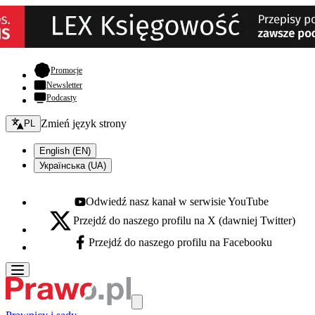
- otwiera się w nowej karcie
Promocje
Newsletter
Podcasty
Zmień język - bieżący:
Zmień język strony
PL
English (EN)
Українська (UA)
Odwiedź nasz kanał w serwisie YouTube
Youtube - otwiera się w nowej karcie
Przejdź do naszego profilu na X (dawniej Twitter)
X - otwiera się w nowej karcie
Przejdź do naszego profilu na Facebooku
Facebook - otwiera się w nowej karcie