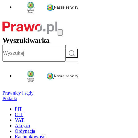
Nasze serwisy
Wyszukiwarka
Szukaj
Nasze serwisy
Prawnicy i sądy
Podatki
PIT
CIT
VAT
Akcyza
Ordynacja
Rachunkowość