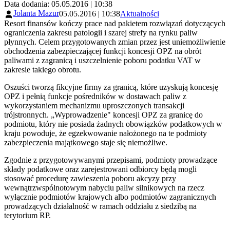
Data dodania: 05.05.2016 | 10:38
Jolanta Mazur
05.05.2016 | 10:38
Aktualności
Resort finansów kończy prace nad pakietem rozwiązań dotyczących
ograniczenia zakresu patologii i szarej strefy na rynku paliw
płynnych. Celem przygotowanych zmian przez jest uniemożliwienie
obchodzenia zabezpieczającej funkcji koncesji OPZ na obrót
paliwami z zagranicą i uszczelnienie poboru podatku VAT w
zakresie takiego obrotu.
Oszuści tworzą fikcyjne firmy za granicą, które uzyskują koncesję
OPZ i pełnią funkcje pośredników w dostawach paliw z
wykorzystaniem mechanizmu uproszczonych transakcji
trójstronnych. „Wyprowadzenie" koncesji OPZ za granicę do
podmiotu, który nie posiada żadnych obowiązków podatkowych w
kraju powoduje, że egzekwowanie nałożonego na te podmioty
zabezpieczenia majątkowego staje się niemożliwe.
Zgodnie z przygotowywanymi przepisami, podmioty prowadzące
składy podatkowe oraz zarejestrowani odbiorcy będą mogli
stosować procedurę zawieszenia poboru akcyzy przy
wewnątrzwspólnotowym nabyciu paliw silnikowych na rzecz
wyłącznie podmiotów krajowych albo podmiotów zagranicznych
prowadzących działalność w ramach oddziału z siedzibą na
terytorium RP.