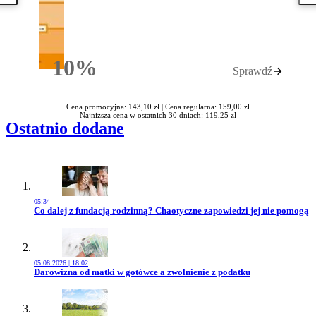
10%
Sprawdź
Rabatu
Cena promocyjna: 143,10 zł |
Cena regularna: 159,00 zł
Najniższa cena w ostatnich 30 dniach: 119,25 zł
Ostatnio dodane
05:34
Przejdź do artykułu:
Co dalej z fundacją rodzinną? Chaotyczne zapowiedzi jej nie pomogą
05.08.2026 | 18:02
Przejdź do artykułu:
Darowizna od matki w gotówce a zwolnienie z podatku