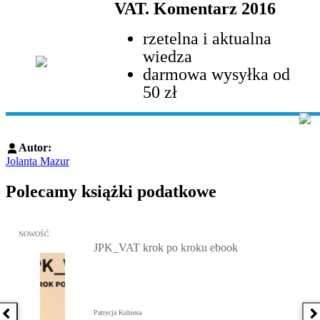
VAT. Komentarz 2016
rzetelna i aktualna
wiedza
darmowa wysyłka od
50 zł
Autor:
Jolanta Mazur
Polecamy książki podatkowe
Przejdź do: JPK_VAT krok po kroku ebook, Patrycja Kubiesa - otw
NOWOŚĆ
JPK_VAT krok po kroku ebook
Patrycja Kubiesa
Poprzednia książka
N