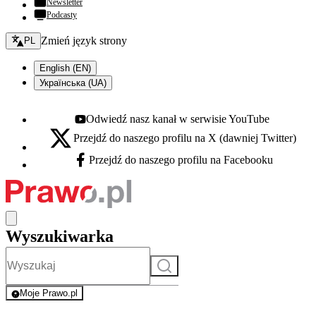
Newsletter
Podcasty
Zmień język - bieżący:
Zmień język strony
PL
English (EN)
Українська (UA)
Odwiedź nasz kanał w serwisie YouTube
Youtube - otwiera się w nowej karcie
Przejdź do naszego profilu na X (dawniej Twitter)
X - otwiera się w nowej karcie
Przejdź do naszego profilu na Facebooku
Facebook - otwiera się w nowej karcie
Wyszukiwarka
Szukaj
Moje Prawo.pl
- rejestracja i logowanie do serwisu