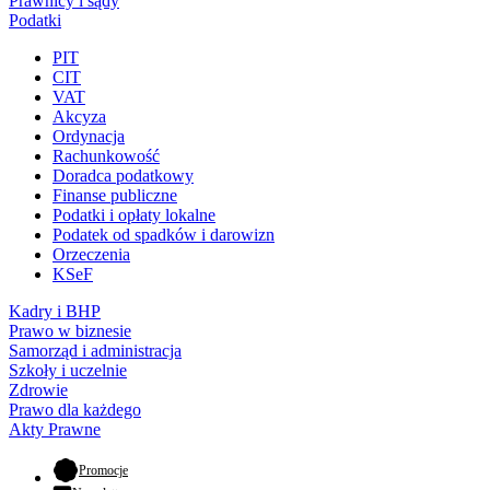
Prawnicy i sądy
Podatki
PIT
CIT
VAT
Akcyza
Ordynacja
Rachunkowość
Doradca podatkowy
Finanse publiczne
Podatki i opłaty lokalne
Podatek od spadków i darowizn
Orzeczenia
KSeF
Kadry i BHP
Prawo w biznesie
Samorząd i administracja
Szkoły i uczelnie
Zdrowie
Prawo dla każdego
Akty Prawne
- otwiera się w nowej karcie
Promocje