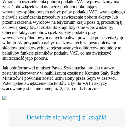
W ramach uszczelnienia poboru podatku VAT wprowadzony ma
zostać obowiązek zapłaty przez podmiot dokonujący
wewnątrzwspólnotowych nabyć paliw podatku VAT, wymagalnego
z chwilą zakończenia procedury zawieszenia poboru akcyzy lub
przemieszczenia wyrobów na terytorium kraju poza tą procedurą tj.
z chwilą kiedy towar został do kraju fizycznie wprowadzony.
Obecnie faktyczny obowiązek zapłaty podatku przy
wewnątrzwspólnotowym nabyciu paliwa powstaje po sprzedaży go
w kraju. W przypadku nabyć realizowanych za pośrednictwem
składów podatkowych i zarejestrowanych odbiorców podmioty te
pełniłyby funkcje płatników podatku VAT, co ma zwiększyć
skuteczność jego poboru.
Jak poinformował minister Paweł Szałamacha, projekt ustawy
zostanie skierowany w najbliższym czasie na Komitet Stały Rady
Ministrów i powinien
zostać uchwalony przez Sejm w czerwcu.
Potencjalne zwiększenie dochodów z tytułu VAT i akcyzy
szacowane jest na nie mniej niż 2,2-2,5 mld zł rocznie"
Dowiedz się więcej z książki