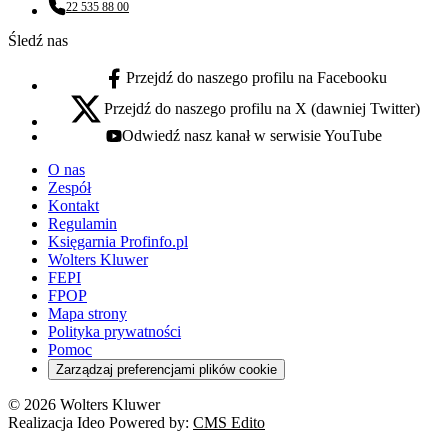
22 535 88 00
Numer telefonu:
Śledź nas
Przejdź do naszego profilu na Facebooku
facebook - otwiera się w nowej karcie
Przejdź do naszego profilu na X (dawniej Twitter)
x - otwiera się w nowej karcie
Odwiedź nasz kanał w serwisie YouTube
youtube - otwiera się w nowej karcie
O nas
Zespół
Kontakt
Regulamin
Księgarnia Profinfo.pl
Wolters Kluwer
FEPI
FPOP
Mapa strony
Polityka prywatności
Pomoc
Zarządzaj preferencjami plików cookie
© 2026 Wolters Kluwer
Realizacja Ideo Powered by:
CMS Edito