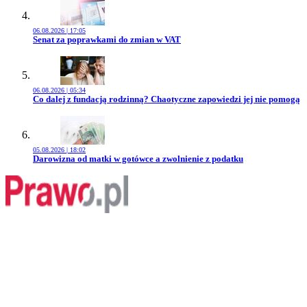
06.08.2026 | 17:05
Przejdź do artykułu:
Senat za poprawkami do zmian w VAT
06.08.2026 | 05:34
Przejdź do artykułu:
Co dalej z fundacją rodzinną? Chaotyczne zapowiedzi jej nie pomogą
05.08.2026 | 18:02
Przejdź do artykułu:
Darowizna od matki w gotówce a zwolnienie z podatku