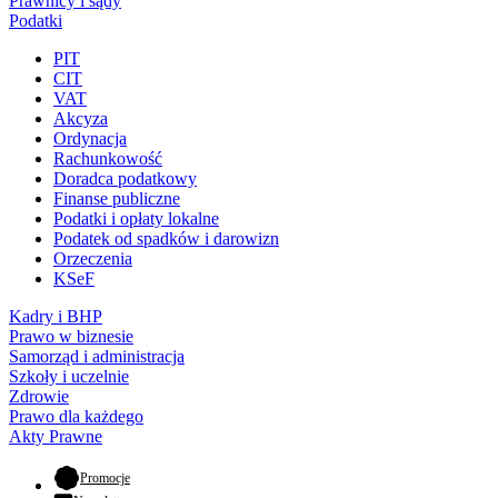
Prawnicy i sądy
Podatki
PIT
CIT
VAT
Akcyza
Ordynacja
Rachunkowość
Doradca podatkowy
Finanse publiczne
Podatki i opłaty lokalne
Podatek od spadków i darowizn
Orzeczenia
KSeF
Kadry i BHP
Prawo w biznesie
Samorząd i administracja
Szkoły i uczelnie
Zdrowie
Prawo dla każdego
Akty Prawne
- otwiera się w nowej karcie
Promocje