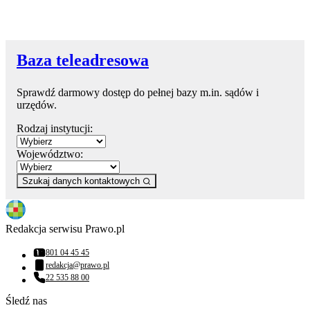
Baza teleadresowa
Sprawdź darmowy dostęp do pełnej bazy m.in. sądów i
urzędów.
Rodzaj instytucji:
Województwo:
Szukaj danych kontaktowych
Redakcja serwisu Prawo.pl
801 04 45 45
Numer telefonu:
redakcja@prawo.pl
Adres email:
22 535 88 00
Numer telefonu:
Śledź nas