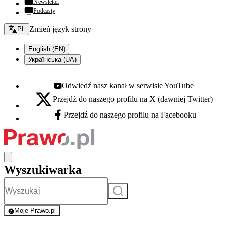
Newsletter
Podcasty
Zmień język - bieżący:
Zmień język strony
PL
English (EN)
Українська (UA)
Odwiedź nasz kanał w serwisie YouTube
Youtube - otwiera się w nowej karcie
Przejdź do naszego profilu na X (dawniej Twitter)
X - otwiera się w nowej karcie
Przejdź do naszego profilu na Facebooku
Facebook - otwiera się w nowej karcie
Wyszukiwarka
Szukaj
Moje Prawo.pl
- rejestracja i logowanie do serwisu