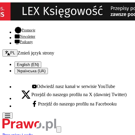
- otwiera się w nowej karcie
Promocje
Newsletter
Podcasty
Zmień język - bieżący:
Zmień język strony
PL
English (EN)
Українська (UA)
Odwiedź nasz kanał w serwisie YouTube
Youtube - otwiera się w nowej karcie
Przejdź do naszego profilu na X (dawniej Twitter)
X - otwiera się w nowej karcie
Przejdź do naszego profilu na Facebooku
Facebook - otwiera się w nowej karcie