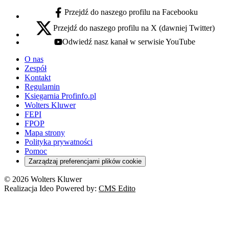
Przejdź do naszego profilu na Facebooku
facebook - otwiera się w nowej karcie
Przejdź do naszego profilu na X (dawniej Twitter)
x - otwiera się w nowej karcie
Odwiedź nasz kanał w serwisie YouTube
youtube - otwiera się w nowej karcie
O nas
Zespół
Kontakt
Regulamin
Księgarnia Profinfo.pl
Wolters Kluwer
FEPI
FPOP
Mapa strony
Polityka prywatności
Pomoc
Zarządzaj preferencjami plików cookie
© 2026 Wolters Kluwer
Realizacja Ideo Powered by:
CMS Edito