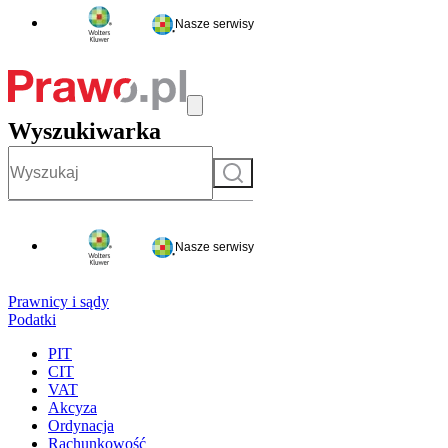
Nasze serwisy
Wyszukiwarka
Szukaj
Nasze serwisy
Prawnicy i sądy
Podatki
PIT
CIT
VAT
Akcyza
Ordynacja
Rachunkowość