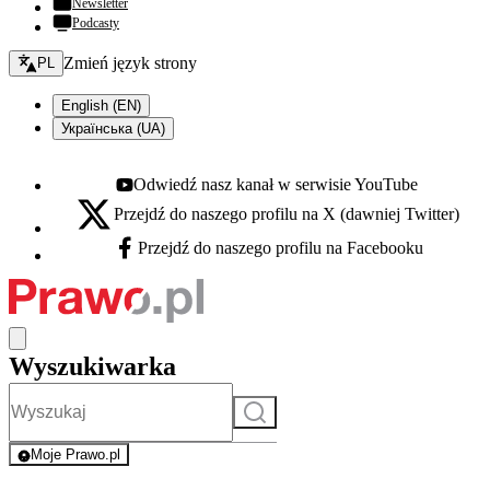
Newsletter
Podcasty
Zmień język - bieżący:
Zmień język strony
PL
English (EN)
Українська (UA)
Odwiedź nasz kanał w serwisie YouTube
Youtube - otwiera się w nowej karcie
Przejdź do naszego profilu na X (dawniej Twitter)
X - otwiera się w nowej karcie
Przejdź do naszego profilu na Facebooku
Facebook - otwiera się w nowej karcie
Wyszukiwarka
Szukaj
Moje Prawo.pl
- rejestracja i logowanie do serwisu