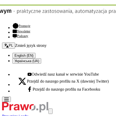
- otwiera się w nowej karcie
Promocje
Newsletter
Podcasty
Zmień język - bieżący:
Zmień język strony
PL
English (EN)
Українська (UA)
Odwiedź nasz kanał w serwisie YouTube
Youtube - otwiera się w nowej karcie
Przejdź do naszego profilu na X (dawniej Twitter)
X - otwiera się w nowej karcie
Przejdź do naszego profilu na Facebooku
Facebook - otwiera się w nowej karcie