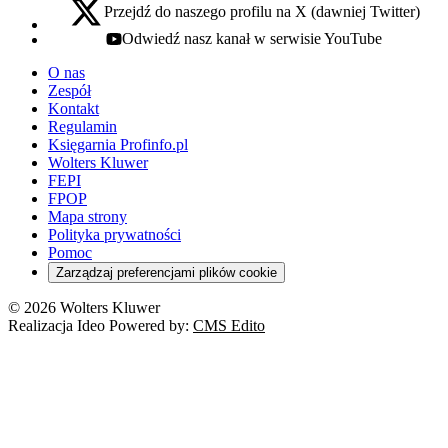
Przejdź do naszego profilu na X (dawniej Twitter)
x - otwiera się w nowej karcie
Odwiedź nasz kanał w serwisie YouTube
youtube - otwiera się w nowej karcie
O nas
Zespół
Kontakt
Regulamin
Księgarnia Profinfo.pl
Wolters Kluwer
FEPI
FPOP
Mapa strony
Polityka prywatności
Pomoc
Zarządzaj preferencjami plików cookie
© 2026 Wolters Kluwer
Realizacja Ideo Powered by:
CMS Edito