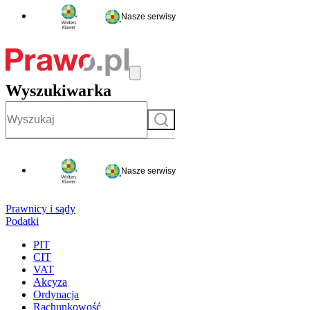
Nasze serwisy
Wyszukiwarka
Szukaj
Nasze serwisy
Prawnicy i sądy
Podatki
PIT
CIT
VAT
Akcyza
Ordynacja
Rachunkowość