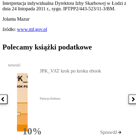
Interpretacja indywidualna Dyrektora Izby Skarbowej w Łodzi z
dnia 24 listopada 2011 r., sygn. IPTPP2/443-523/11-3/BM.
Jolanta Mazur
źródło:
www.mf.gov.pl
Polecamy książki podatkowe
Przejdź do: JPK_VAT krok po kroku ebook, Patrycja Kubiesa - otw
NOWOŚĆ
JPK_VAT krok po kroku ebook
Patrycja Kubiesa
Poprzednia książka
N
10%
Sprawdź