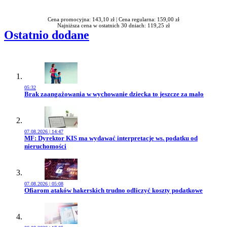
Rabatu
Cena promocyjna: 143,10 zł |
Cena regularna: 159,00 zł
Najniższa cena w ostatnich 30 dniach: 119,25 zł
Ostatnio dodane
05:32
Przejdź do artykułu:
Brak zaangażowania w wychowanie dziecka to jeszcze za mało
07.08.2026 | 14:47
Przejdź do artykułu:
MF: Dyrektor KIS ma wydawać interpretacje ws. podatku od
nieruchomości
07.08.2026 | 05:08
Przejdź do artykułu:
Ofiarom ataków hakerskich trudno odliczyć koszty podatkowe