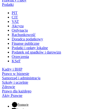
Prawnicy i sądy
Podatki
PIT
CIT
VAT
Akcyza
Ordynacja
Rachunkowość
Doradca podatkowy
Finanse publiczne
Podatki i opłaty lokalne
Podatek od spadków i darowizn
Orzeczenia
KSeF
Kadry i BHP
Prawo w biznesie
Samorząd i administracja
Szkoły i uczelnie
Zdrowie
Prawo dla każdego
Akty Prawne
- otwiera się w nowej karcie
Promocje