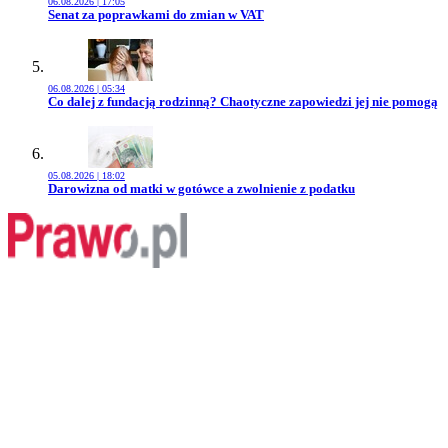
06.08.2026 | 17:05
Przejdź do artykułu:
Senat za poprawkami do zmian w VAT
06.08.2026 | 05:34
Przejdź do artykułu:
Co dalej z fundacją rodzinną? Chaotyczne zapowiedzi jej nie pomogą
05.08.2026 | 18:02
Przejdź do artykułu:
Darowizna od matki w gotówce a zwolnienie z podatku