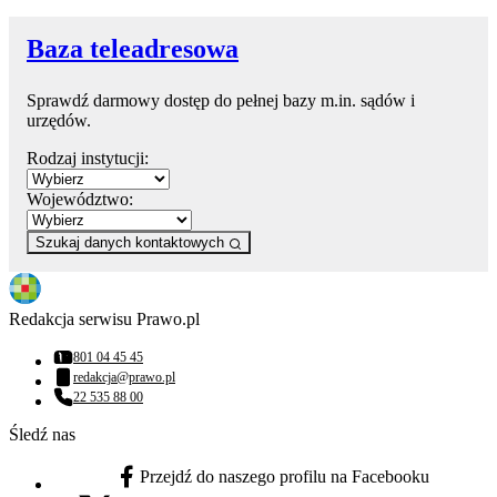
Baza teleadresowa
Sprawdź darmowy dostęp do pełnej bazy m.in. sądów i
urzędów.
Rodzaj instytucji:
Województwo:
Szukaj danych kontaktowych
Redakcja serwisu Prawo.pl
801 04 45 45
Numer telefonu:
redakcja@prawo.pl
Adres email:
22 535 88 00
Numer telefonu:
Śledź nas
Przejdź do naszego profilu na Facebooku
facebook - otwiera się w nowej karcie