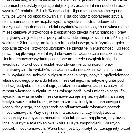
mieszkaniową, a zlikwidowana została tzw. ulga meldunkowa. Bez zmian
natomiast pozostały regulacje dotyczące zasad ustalania dochodu oraz
wysokość podatku PIT (19% dochodu). Ulga mieszkaniowa polega na
tym, że wolne od opodatkowania PIT są dochody z odpłatnego zbycia
nieruchomości i praw majątkowych w wysokości, która odpowiada
iloczynowi tego dochodu i udziału wydatków poniesionych na własne cele
mieszkaniowe w przychodzie z odpłatnego zbycia nieruchomości i praw
majątkowych, jeżeli począwszy od dnia odpłatnego zbycia, nie później niż
w okresie 2 lat, licząc od końca roku podatkowego, w którym nastąpiło
odpłatne zbycie, przychód uzyskany ze zbycia tej nieruchomości lub tego
prawa majątkowego został wydatkowany na własne cele mieszkaniowe.
Udokumentowane wydatki poniesione na te cele uwzględnia się do
wysokości przychodu z odpłatnego zbycia nieruchomości i praw
majątkowych. Do wydatków na własne cele mieszkaniowe zalicza się
m.in. wydatki na: nabycie budynku mieszkalnego, nabycie spółdzielczego
własnościowego prawa do lokalu mieszkalnego, na nabycie gruntu pod
budowę budynku mieszkalnego, a także na budowę, adaptację czy też
remont własnego budynku mieszkalnego bądź lokalu mieszkalnego. Za
wydatki na własne cele mieszkaniowe uznaje się też wydatki na spłatę
kredytu wraz z odsetkami, w tym także tzw. kredytu refinansowego i
konsolidacyjnego, zaciągniętych na sfinansowanie własnych potrzeb
mieszkaniowych. Przy czym nie ma znaczenia, czy kredyt został
zaciągnięty na zbywaną nieruchomość lub prawo majątkowe, czy też na
inną inwestycję mieszkaniową, która służyła zaspokojeniu własnych
potrzeb mieszkaniowych. Warunkiem jest, by kredyt był zaciągnięty przed