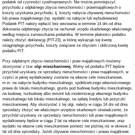
podatek od czynności cywilnoprawnych.
Nie można pomniejszyć
przychodu z odpłatnego zbycia nieruchomości i prawmajątkowych o
koszty uzyskania przychodu, tj. koszty nabycia zbywanej nieruchomości
lub prawa majątkowego (np. wydatki na nabycie lub wybudowanie).
Podatek PIT należy wpłacić bez wezwania w terminie 14 dni od dnia
dokonania odpłatnego zbycia na rachunek urzędu skarbowego właściwego
według miejsca zamieszkania podatnika. W terminie płatności podatku
należy złożyć deklarację (PIT-23), w której wykazuje się kwotę
osiągniętego przychodu, koszty związane ze zbyciem i obliczoną kwotę
podatku PIT.
Przy odpłatnym zbyciu nieruchomości i praw majątkowych możemy
skorzystać z tzw.
ulgi mieszkaniowej.
Wolny od podatku PIT będzie
przychód uzyskany ze sprzedaży nieruchomości i praw majątkowych, w
części w jakiej wydatkowany zostanie na własne cele mieszkaniowe,
m.in. na nabycie budynku mieszkalnego, spółdzielczego własnościowego
prawa do lokalu mieszkalnego, gruntu pod budowę budynku mieszkalnego,
na budowę, rozbudowę albo remont lub modernizację własnego budynku
mieszkalnego lub lokalu mieszkalnego, na spłatę kredytu lub pożyczki
mieszkaniowej. Aby skorzystać z tej ulgi, należy w ciągu 14 dni od dnia
sprzedaży złożyć we właściwym urzędzie skarbowym oświadczenie, że
przychód uzyskany ze sprzedaży nieruchomości lub praw majątkowych
wydatkowany będzie w ciągu 2 lat na własne cele mieszkaniowe, oraz
wydatki na własne cele mieszkaniowe ponieść nie później niż w okresie 2
lat od dnia
sprzedaży. Jeżeli zbywane nieruchomości i prawa majątkowe