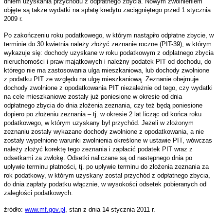
dniem uzyskania przychodu z odpłatnego zbycia. Nowym zwolnieniem
objęte są także wydatki na spłatę kredytu zaciągniętego przed 1 stycznia
2009 r.
Po zakończeniu roku podatkowego, w którym nastąpiło odpłatne zbycie, w
terminie do 30 kwietnia należy złożyć zeznanie roczne (PIT-39), w którym
wykazuje się: dochody uzyskane w roku podatkowym z odpłatnego zbycia
nieruchomości i praw majątkowych i należny podatek PIT od dochodu, do
którego nie ma zastosowania ulga mieszkaniowa, lub dochody zwolnione
z podatku PIT ze względu na ulgę mieszkaniową. Zeznanie obejmuje
dochody zwolnione z opodatkowania PIT niezależnie od tego, czy wydatki
na cele mieszkaniowe zostały już poniesione w okresie od dnia
odpłatnego zbycia do dnia złożenia zeznania, czy też będą poniesione
dopiero po złożeniu zeznania – tj. w okresie 2 lat licząc od końca roku
podatkowego, w którym uzyskany był przychód. Jeżeli w złożonym
zeznaniu zostały wykazane dochody zwolnione z opodatkowania, a nie
zostały wypełnione warunki zwolnienia określone w ustawie PIT,
wówczas
należy złożyć korektę tego zeznania i zapłacić podatek PIT wraz z
odsetkami za zwłokę. Odsetki naliczane są od następnego dnia po
upływie terminu płatności, tj. po upływie terminu do złożenia zeznania za
rok podatkowy, w którym uzyskany został przychód z odpłatnego zbycia,
do dnia zapłaty podatku włącznie, w wysokości odsetek pobieranych od
zaległości podatkowych.
źródło:
www.mf.gov.pl
, stan z dnia 14 stycznia 2011 r.