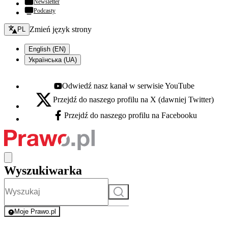
Newsletter
Podcasty
Zmień język - bieżący:
Zmień język strony
PL
English (EN)
Українська (UA)
Odwiedź nasz kanał w serwisie YouTube
Youtube - otwiera się w nowej karcie
Przejdź do naszego profilu na X (dawniej Twitter)
X - otwiera się w nowej karcie
Przejdź do naszego profilu na Facebooku
Facebook - otwiera się w nowej karcie
Wyszukiwarka
Szukaj
Moje Prawo.pl
- rejestracja i logowanie do serwisu