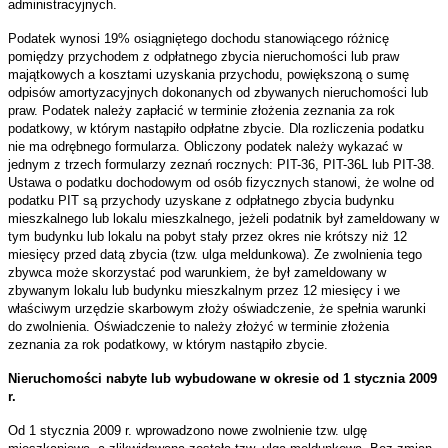
administracyjnych.
Podatek wynosi 19% osiągniętego dochodu stanowiącego różnicę
pomiędzy przychodem z odpłatnego zbycia nieruchomości
lub praw
majątkowych a kosztami uzyskania przychodu, powiększoną o sumę
odpisów amortyzacyjnych dokonanych od zbywanych nieruchomości lub
praw. Podatek należy zapłacić w terminie złożenia zeznania za rok
podatkowy, w którym nastąpiło odpłatne zbycie. Dla rozliczenia podatku
nie ma odrębnego formularza. Obliczony podatek należy wykazać w
jednym z trzech formularzy zeznań rocznych: PIT-36, PIT-36L lub PIT-38.
Ustawa o podatku dochodowym od osób fizycznych stanowi, że wolne od
podatku PIT są przychody uzyskane z odpłatnego zbycia budynku
mieszkalnego lub lokalu mieszkalnego, jeżeli podatnik był zameldowany w
tym budynku lub lokalu na pobyt stały przez okres nie krótszy niż 12
miesięcy przed datą zbycia (tzw. ulga meldunkowa). Ze zwolnienia tego
zbywca może skorzystać pod warunkiem, że był zameldowany w
zbywanym lokalu lub budynku mieszkalnym przez 12 miesięcy i we
właściwym urzędzie skarbowym złoży oświadczenie, że spełnia warunki
do zwolnienia. Oświadczenie to należy złożyć w terminie złożenia
zeznania za rok podatkowy, w którym nastąpiło zbycie.
Nieruchomości nabyte lub wybudowane w okresie od 1 stycznia 2009
r.
Od 1 stycznia 2009 r. wprowadzono nowe zwolnienie tzw. ulgę