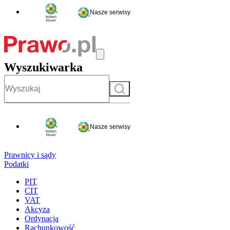
Nasze serwisy
Wyszukiwarka
Szukaj
Nasze serwisy
Prawnicy i sądy
Podatki
PIT
CIT
VAT
Akcyza
Ordynacja
Rachunkowość