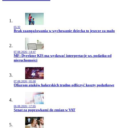
05:32
Przejdź do artykułu:
Brak zaangażowania w wychowanie dziecka to jeszcze za mało
07.08.2026 | 14:47
Przejdź do artykułu:
MF: Dyrektor KIS ma wydawać interpretacje ws. podatku od
nieruchomości
07.08.2026 | 05:08
Przejdź do artykułu:
Ofiarom ataków hakerskich trudno odliczyć koszty podatkowe
06.08.2026 | 17:05
Przejdź do artykułu:
Senat za poprawkami do zmian w VAT