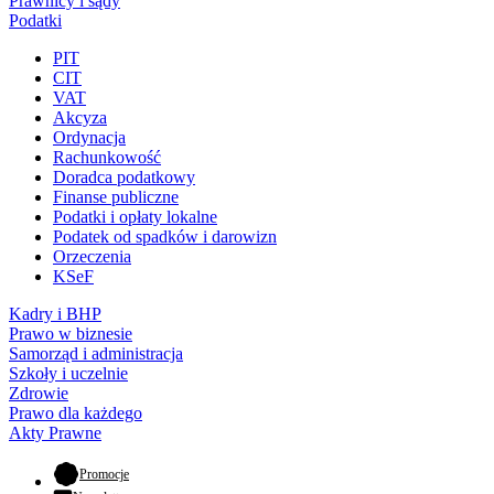
Prawnicy i sądy
Podatki
PIT
CIT
VAT
Akcyza
Ordynacja
Rachunkowość
Doradca podatkowy
Finanse publiczne
Podatki i opłaty lokalne
Podatek od spadków i darowizn
Orzeczenia
KSeF
Kadry i BHP
Prawo w biznesie
Samorząd i administracja
Szkoły i uczelnie
Zdrowie
Prawo dla każdego
Akty Prawne
- otwiera się w nowej karcie
Promocje