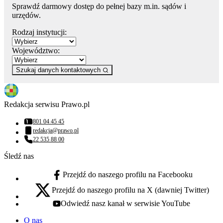
Sprawdź darmowy dostęp do pełnej bazy m.in. sądów i
urzędów.
Rodzaj instytucji:
Województwo:
Szukaj danych kontaktowych
Redakcja serwisu Prawo.pl
801 04 45 45
Numer telefonu:
redakcja@prawo.pl
Adres email:
22 535 88 00
Numer telefonu:
Śledź nas
Przejdź do naszego profilu na Facebooku
facebook - otwiera się w nowej karcie
Przejdź do naszego profilu na X (dawniej Twitter)
x - otwiera się w nowej karcie
Odwiedź nasz kanał w serwisie YouTube
youtube - otwiera się w nowej karcie
O nas