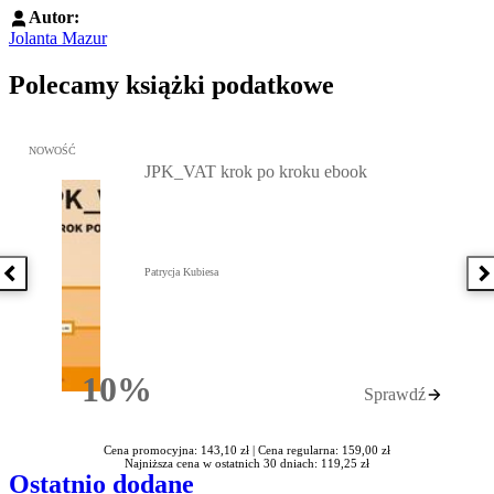
Autor:
Jolanta Mazur
Polecamy książki podatkowe
Przejdź do: JPK_VAT krok po kroku ebook, Patrycja Kubiesa - otw
NOWOŚĆ
JPK_VAT krok po kroku ebook
Patrycja Kubiesa
Poprzednia książka
N
10%
Sprawdź
Rabatu
Cena promocyjna: 143,10 zł |
Cena regularna: 159,00 zł
Najniższa cena w ostatnich 30 dniach: 119,25 zł
Ostatnio dodane