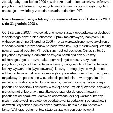
zostały nabyte do końca 2006 r. w drodze spadku lub darowizny, wówczas
przychód z odpłatnego zbycia tych nieruchomości i praw majątkowych w
całości jest zwolniony z opodatkowania podatkiem PIT.
Nieruchomości nabyte lub wybudowane w okresie od 1 stycznia 2007
r. do 31 grudnia 2008 r.
Od 1 stycznia 2007 r. wprowadzono nowe zasady opodatkowania dochodu
z odpłatnego zbycia nieruchomości i praw majątkowych, nabytych lub
wybudowanych po 31 grudnia 2006 r., oraz wprowadzono nowe zwolnienie
z opodatkowania przychodów na podstawie tzw. ulgi meldunkowej. Według
nowych zasad podatek PIT obliczany jest od dochodu. Oznacza to, że
przychód uzyskany z odpłatnego zbycia pomniejszany o koszty
odpłatnego zbycia, można także pomniejszyć o koszty uzyskania
przychodu, czyli udokumentowane koszty nabycia lub udokumentowane
koszty wytworzenia (wybudowania). Koszty te mogą być powiększone o
udokumentowane nakłady, które zwiększyły wartość nieruchomościi praw
majątkowych, poniesione w czasie ich posiadania, a w przypadku ich
nabycia w drodze spadku lub darowizny, również o kwotę zapłaconego
podatku od spadków i darowizn w takiej części, w jakiej wartość zbywanej
nieruchomości lub prawa majątkowego przyjęta do opodatkowania
podatkiem od spadków i darowizn odpowiada łącznej wartości rzeczy i
praw majątkowych przyjętej do opodatkowania podatkiem od spadków i
darowizn.
Wysokość poniesionych nakładów ustala się na podstawie
faktur VAT oraz dokumentów stwierdzających poniesienie opłat