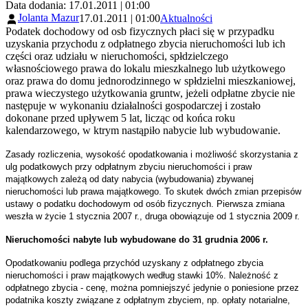
Data dodania: 17.01.2011 | 01:00
Jolanta Mazur
17.01.2011 | 01:00
Aktualności
Podatek dochodowy od osb fizycznych płaci się w przypadku
uzyskania przychodu z odpłatnego zbycia nieruchomości lub ich
części oraz udziału w nieruchomości, spłdzielczego
własnościowego prawa do lokalu mieszkalnego lub użytkowego
oraz prawa do domu jednorodzinnego w spłdzielni mieszkaniowej,
prawa wieczystego użytkowania gruntw, jeżeli odpłatne zbycie nie
następuje w wykonaniu działalności gospodarczej i zostało
dokonane przed upływem 5 lat, licząc od końca roku
kalendarzowego, w ktrym nastąpiło nabycie lub wybudowanie.
Zasady rozliczenia, wysokość opodatkowania i możliwość skorzystania z
ulg podatkowych przy odpłatnym zbyciu nieruchomości i praw
majątkowych zależą od daty nabycia (wybudowania) zbywanej
nieruchomości lub prawa majątkowego. To skutek dwóch zmian przepisów
ustawy o podatku dochodowym od osób fizycznych. Pierwsza zmiana
weszła w życie 1 stycznia 2007 r., druga obowiązuje od 1 stycznia 2009 r.
Nieruchomości nabyte lub wybudowane do 31 grudnia 2006 r.
Opodatkowaniu podlega przychód uzyskany z odpłatnego zbycia
nieruchomości i praw majątkowych według stawki 10%. Należność z
odpłatnego zbycia - cenę, można pomniejszyć jedynie o poniesione przez
podatnika koszty związane z odpłatnym zbyciem, np. opłaty notarialne,