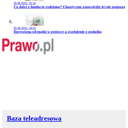
06.08.2026 | 05:34
Przejdź do artykułu:
Co dalej z fundacją rodzinną? Chaotyczne zapowiedzi jej nie pomogą
05.08.2026 | 18:02
Przejdź do artykułu:
Darowizna od matki w gotówce a zwolnienie z podatku
Baza teleadresowa