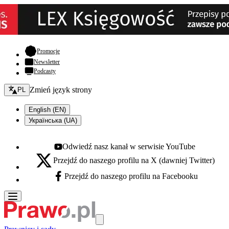
- otwiera się w nowej karcie
Promocje
Newsletter
Podcasty
Zmień język - bieżący:
Zmień język strony
PL
English (EN)
Українська (UA)
Odwiedź nasz kanał w serwisie YouTube
Youtube - otwiera się w nowej karcie
Przejdź do naszego profilu na X (dawniej Twitter)
X - otwiera się w nowej karcie
Przejdź do naszego profilu na Facebooku
Facebook - otwiera się w nowej karcie