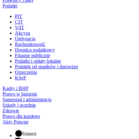
Prawnicy i sądy
Podatki
PIT
CIT
VAT
Akcyza
Ordynacja
Rachunkowość
Doradca podatkowy
Finanse publiczne
Podatki i opłaty lokalne
Podatek od spadków i darowizn
Orzeczenia
KSeF
Kadry i BHP
Prawo w biznesie
Samorząd i administracja
Szkoły i uczelnie
Zdrowie
Prawo dla każdego
Akty Prawne
- otwiera się w nowej karcie
Promocje