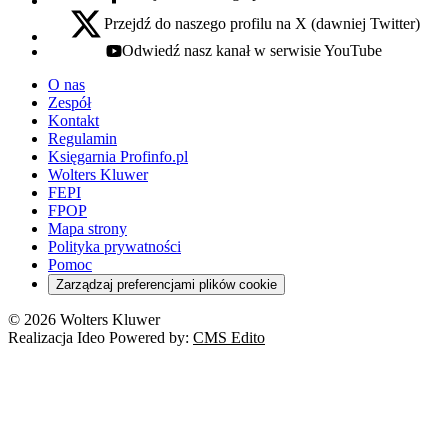
facebook - otwiera się w nowej karcie
Przejdź do naszego profilu na X (dawniej Twitter)
x - otwiera się w nowej karcie
Odwiedź nasz kanał w serwisie YouTube
youtube - otwiera się w nowej karcie
O nas
Zespół
Kontakt
Regulamin
Księgarnia Profinfo.pl
Wolters Kluwer
FEPI
FPOP
Mapa strony
Polityka prywatności
Pomoc
Zarządzaj preferencjami plików cookie
© 2026 Wolters Kluwer
Realizacja Ideo Powered by:
CMS Edito