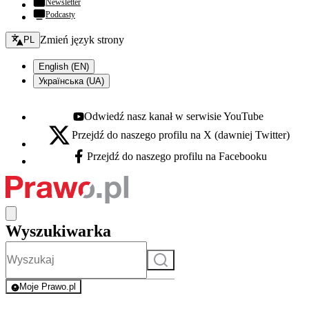
Newsletter
Podcasty
Zmień język - bieżący:
Zmień język strony
PL
English (EN)
Українська (UA)
Odwiedź nasz kanał w serwisie YouTube
Youtube - otwiera się w nowej karcie
Przejdź do naszego profilu na X (dawniej Twitter)
X - otwiera się w nowej karcie
Przejdź do naszego profilu na Facebooku
Facebook - otwiera się w nowej karcie
Wyszukiwarka
Szukaj
Moje Prawo.pl
- rejestracja i logowanie do serwisu