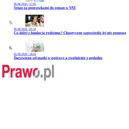
06.08.2026 | 17:05
Przejdź do artykułu:
Senat za poprawkami do zmian w VAT
06.08.2026 | 05:34
Przejdź do artykułu:
Co dalej z fundacją rodzinną? Chaotyczne zapowiedzi jej nie pomogą
05.08.2026 | 18:02
Przejdź do artykułu:
Darowizna od matki w gotówce a zwolnienie z podatku