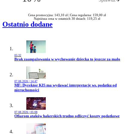
Rabatu
Cena promocyjna: 143,10 zł |
Cena regularna: 159,00 zł
Najniższa cena w ostatnich 30 dniach: 119,25 zł
Ostatnio dodane
05:32
Przejdź do artykułu:
Brak zaangażowania w wychowanie dziecka to jeszcze za mało
07.08.2026 | 14:47
Przejdź do artykułu:
MF: Dyrektor KIS ma wydawać interpretacje ws. podatku od
nieruchomości
07.08.2026 | 05:08
Przejdź do artykułu:
Ofiarom ataków hakerskich trudno odliczyć koszty podatkowe