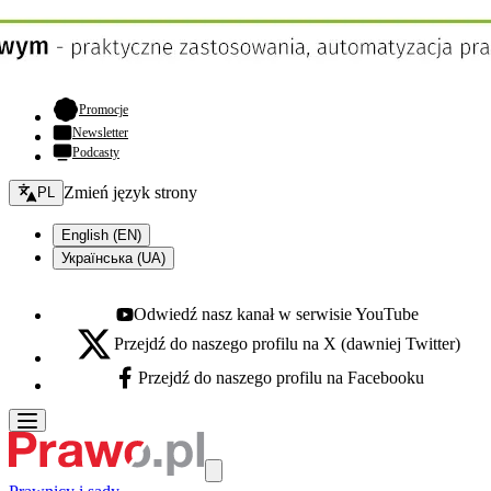
- otwiera się w nowej karcie
Promocje
Newsletter
Podcasty
Zmień język - bieżący:
Zmień język strony
PL
English (EN)
Українська (UA)
Odwiedź nasz kanał w serwisie YouTube
Youtube - otwiera się w nowej karcie
Przejdź do naszego profilu na X (dawniej Twitter)
X - otwiera się w nowej karcie
Przejdź do naszego profilu na Facebooku
Facebook - otwiera się w nowej karcie