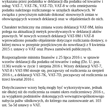
wykazana przez podatnika w deklaracji dla podatku od towarów i
usług: VAT-7, VAT-7K, VAT-7D, VAT-8 w celu zmniejszenia
podatku należnego rozliczanego w urzędach skarbowych. W
związku z powyższym należało dokonać stosownych zmian w
obowiązujących wzorach deklaracji oraz w objaśnieniach do nich.
Charakter techniczny ma zmiana wzoru deklaracji VAT-9M, która
polega na aktualizacji metryk powoływanych w deklaracji aktów
prawnych. W nowych wzorach deklaracji VAT-9M i VAT-8
wprowadzono ponadto objaśnienie dotyczące rozliczania dostawy, o
której mowa w przepisie przejściowym do nowelizacji z 9 kwietnia
2015 r. ustawy o VAT oraz Prawa zamówień publicznych.
Rozporządzenie ministra finansów z 25 lipca 2016 r. w sprawie
wzorów deklaracji dla podatku od towarów i usług (Dz. U. poz.
1136) weszło w życie 1 sierpnia 2016 r. Wzory deklaracji VAT-7,
VAT-8 i VAT-9M stosuje się, począwszy od rozliczenia za sierpień
2016 r., a deklaracji VAT-7K, VAT-7D, począwszy od rozliczenia za
trzeci kwartał 2016 r.
Dotychczasowe wzory będą mogły być wykorzystywane, jednak
nie dłużej niż do rozliczenia za ostatni okres rozliczeniowy 2016 r.,
za wyjątkiem podmiotów dokonujących wewnątrzwspólnotowego
nabycia paliw silnikowych, do którego ma zastosowanie art. 103
ust. 5a-5d ustawy o VAT.