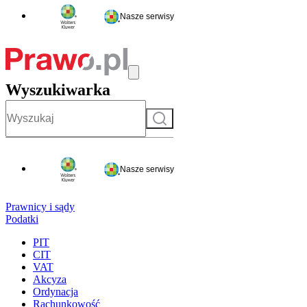
Nasze serwisy
Wyszukiwarka
Szukaj
Nasze serwisy
Prawnicy i sądy
Podatki
PIT
CIT
VAT
Akcyza
Ordynacja
Rachunkowość