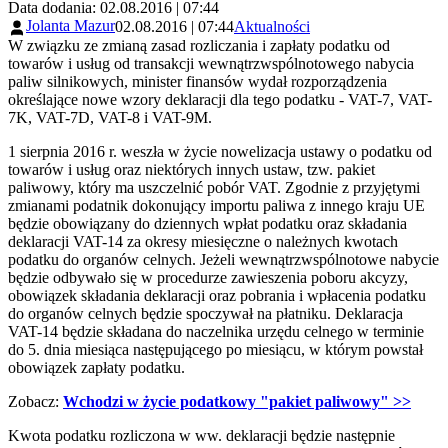
Data dodania: 02.08.2016 | 07:44
Jolanta Mazur
02.08.2016 | 07:44
Aktualności
W związku ze zmianą zasad rozliczania i zapłaty podatku od
towarów i usług od transakcji wewnątrzwspólnotowego nabycia
paliw silnikowych, minister finansów wydał rozporządzenia
określające nowe wzory deklaracji dla tego podatku - VAT-7, VAT-
7K, VAT-7D, VAT-8 i VAT-9M.
1 sierpnia 2016 r. weszła w życie nowelizacja ustawy o podatku od
towarów i usług oraz niektórych innych ustaw, tzw. pakiet
paliwowy, który ma uszczelnić pobór VAT. Zgodnie z przyjętymi
zmianami podatnik dokonujący importu paliwa z innego kraju UE
będzie obowiązany do dziennych wpłat podatku oraz składania
deklaracji VAT-14 za okresy miesięczne o należnych kwotach
podatku do organów celnych. Jeżeli wewnątrzwspólnotowe nabycie
będzie odbywało się w procedurze zawieszenia poboru akcyzy,
obowiązek składania deklaracji oraz pobrania i wpłacenia podatku
do organów celnych będzie spoczywał na płatniku. Deklaracja
VAT-14 będzie składana do naczelnika urzędu celnego w terminie
do 5. dnia miesiąca następującego po miesiącu, w którym powstał
obowiązek zapłaty podatku.
Zobacz:
Wchodzi w życie podatkowy "pakiet paliwowy" >>
Kwota podatku rozliczona w ww. deklaracji będzie następnie