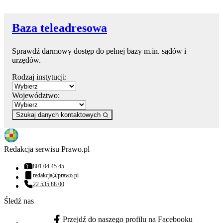
Baza teleadresowa
Sprawdź darmowy dostęp do pełnej bazy m.in. sądów i
urzędów.
Rodzaj instytucji:
Województwo:
Szukaj danych kontaktowych
Redakcja serwisu Prawo.pl
801 04 45 45
Numer telefonu:
redakcja@prawo.pl
Adres email:
22 535 88 00
Numer telefonu:
Śledź nas
Przejdź do naszego profilu na Facebooku