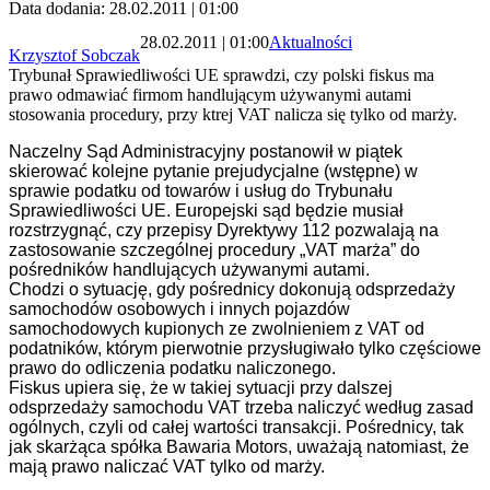
Data dodania: 28.02.2011 | 01:00
28.02.2011 | 01:00
Aktualności
Krzysztof Sobczak
Trybunał Sprawiedliwości UE sprawdzi, czy polski fiskus ma
prawo odmawiać firmom handlującym używanymi autami
stosowania procedury, przy ktrej VAT nalicza się tylko od marży.
Naczelny Sąd Administracyjny postanowił w piątek
skierować kolejne pytanie prejudycjalne (wstępne) w
sprawie podatku od towarów i usług do Trybunału
Sprawiedliwości UE. Europejski sąd będzie musiał
rozstrzygnąć, czy przepisy Dyrektywy 112 pozwalają na
zastosowanie szczególnej procedury „VAT marża” do
pośredników handlujących używanymi autami.
Chodzi o sytuację, gdy pośrednicy dokonują odsprzedaży
samochodów osobowych i innych pojazdów
samochodowych kupionych ze zwolnieniem z VAT od
podatników, którym pierwotnie przysługiwało tylko częściowe
prawo do odliczenia podatku naliczonego.
Fiskus upiera się, że w takiej sytuacji przy dalszej
odsprzedaży samochodu VAT trzeba naliczyć według zasad
ogólnych, czyli od całej wartości transakcji. Pośrednicy, tak
jak skarżąca spółka Bawaria Motors, uważają natomiast, że
mają prawo naliczać VAT tylko od marży.