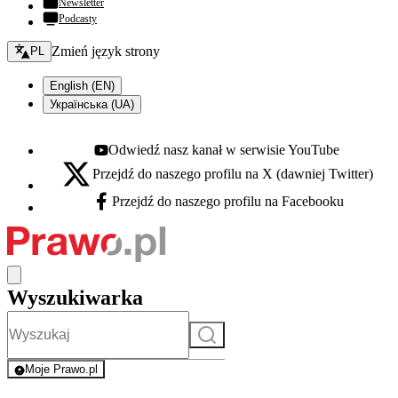
Newsletter
Podcasty
Zmień język - bieżący:
Zmień język strony
PL
English (EN)
Українська (UA)
Odwiedź nasz kanał w serwisie YouTube
Youtube - otwiera się w nowej karcie
Przejdź do naszego profilu na X (dawniej Twitter)
X - otwiera się w nowej karcie
Przejdź do naszego profilu na Facebooku
Facebook - otwiera się w nowej karcie
Wyszukiwarka
Szukaj
Moje Prawo.pl
- rejestracja i logowanie do serwisu