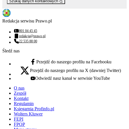
Szukaj danych kontaktowych
Redakcja serwisu Prawo.pl
801 04 45 45
Numer telefonu:
redakcja@prawo.pl
Adres email:
22 535 88 00
Numer telefonu:
Śledź nas
Przejdź do naszego profilu na Facebooku
facebook - otwiera się w nowej karcie
Przejdź do naszego profilu na X (dawniej Twitter)
x - otwiera się w nowej karcie
Odwiedź nasz kanał w serwisie YouTube
youtube - otwiera się w nowej karcie
O nas
Zespół
Kontakt
Regulamin
Księgarnia Profinfo.pl
Wolters Kluwer
FEPI
FPOP