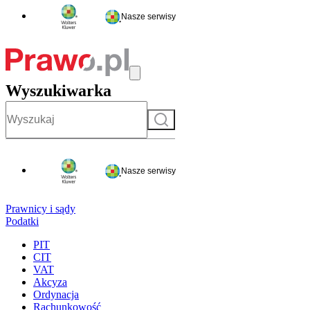
Nasze serwisy
Wyszukiwarka
Szukaj
Nasze serwisy
Prawnicy i sądy
Podatki
PIT
CIT
VAT
Akcyza
Ordynacja
Rachunkowość