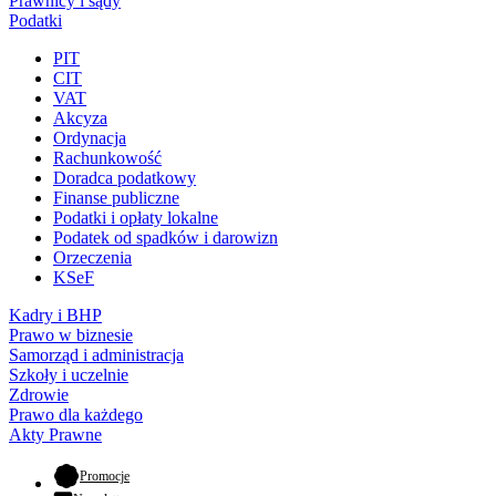
Prawnicy i sądy
Podatki
PIT
CIT
VAT
Akcyza
Ordynacja
Rachunkowość
Doradca podatkowy
Finanse publiczne
Podatki i opłaty lokalne
Podatek od spadków i darowizn
Orzeczenia
KSeF
Kadry i BHP
Prawo w biznesie
Samorząd i administracja
Szkoły i uczelnie
Zdrowie
Prawo dla każdego
Akty Prawne
- otwiera się w nowej karcie
Promocje