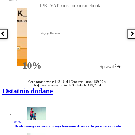
NOWOŚĆ
JPK_VAT krok po kroku ebook
Patrycja Kubiesa
Poprzednia książka
N
10%
Sprawdź
Rabatu
Cena promocyjna: 143,10 zł |
Cena regularna: 159,00 zł
Najniższa cena w ostatnich 30 dniach: 119,25 zł
Ostatnio dodane
05:32
Przejdź do artykułu:
Brak zaangażowania w wychowanie dziecka to jeszcze za mało