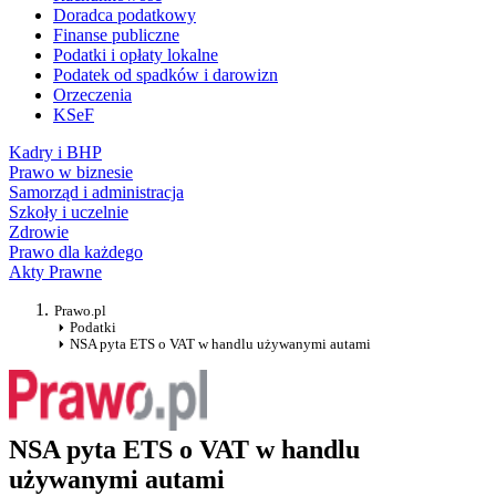
Doradca podatkowy
Finanse publiczne
Podatki i opłaty lokalne
Podatek od spadków i darowizn
Orzeczenia
KSeF
Kadry i BHP
Prawo w biznesie
Samorząd i administracja
Szkoły i uczelnie
Zdrowie
Prawo dla każdego
Akty Prawne
Prawo.pl
Podatki
NSA pyta ETS o VAT w handlu używanymi autami
NSA pyta ETS o VAT w handlu
używanymi autami