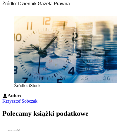
Źródło: Dziennik Gazeta Prawna
Źródło: iStock
Autor:
Krzysztof Sobczak
Polecamy książki podatkowe
Przejdź do: JPK_VAT krok po kroku ebook, Patrycja Kubiesa - otw