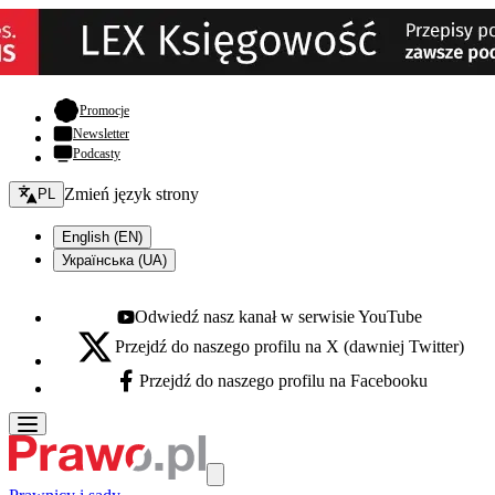
- otwiera się w nowej karcie
Promocje
Newsletter
Podcasty
Zmień język - bieżący:
Zmień język strony
PL
English (EN)
Українська (UA)
Odwiedź nasz kanał w serwisie YouTube
Youtube - otwiera się w nowej karcie
Przejdź do naszego profilu na X (dawniej Twitter)
X - otwiera się w nowej karcie
Przejdź do naszego profilu na Facebooku
Facebook - otwiera się w nowej karcie